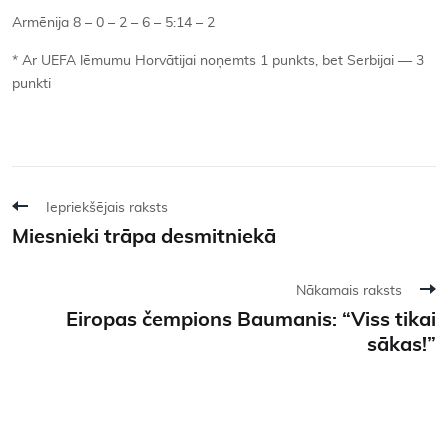
Armēnija 8 – 0 – 2 – 6 – 5:14 – 2
* Ar UEFA lēmumu Horvātijai noņemts 1 punkts, bet Serbijai — 3
punkti
Iepriekšējais raksts
Miesnieki trāpa desmitniekā
Nākamais raksts
Eiropas čempions Baumanis: “Viss tikai
sākas!”