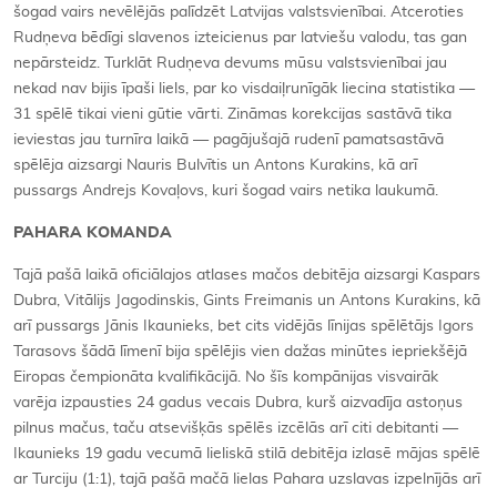
šogad vairs nevēlējās palīdzēt Latvijas valstsvienībai. Atceroties
Rudņeva bēdīgi slavenos izteicienus par latviešu valodu, tas gan
nepārsteidz. Turklāt Rudņeva devums mūsu valstsvienībai jau
nekad nav bijis īpaši liels, par ko visdaiļrunīgāk liecina statistika —
31 spēlē tikai vieni gūtie vārti. Zināmas korekcijas sastāvā tika
ieviestas jau turnīra laikā — pagājušajā rudenī pamatsastāvā
spēlēja aizsargi Nauris Bulvītis un Antons Kurakins, kā arī
pussargs Andrejs Kovaļovs, kuri šogad vairs netika laukumā.
PAHARA KOMANDA
Tajā pašā laikā oficiālajos atlases mačos debitēja aizsargi Kaspars
Dubra, Vitālijs Jagodinskis, Gints Freimanis un Antons Kurakins, kā
arī pussargs Jānis Ikaunieks, bet cits vidējās līnijas spēlētājs Igors
Tarasovs šādā līmenī bija spēlējis vien dažas minūtes iepriekšējā
Eiropas čempionāta kvalifikācijā. No šīs kompānijas visvairāk
varēja izpausties 24 gadus vecais Dubra, kurš aizvadīja astoņus
pilnus mačus, taču atsevišķās spēlēs izcēlās arī citi debitanti —
Ikaunieks 19 gadu vecumā lieliskā stilā debitēja izlasē mājas spēlē
ar Turciju (1:1), tajā pašā mačā lielas Pahara uzslavas izpelnījās arī