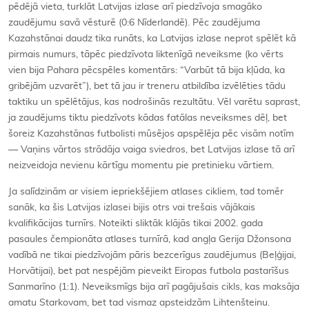
pēdējā vieta, turklāt Latvijas izlase arī piedzīvoja smagāko
zaudējumu savā vēsturē (0:6 Nīderlandē). Pēc zaudējuma
Kazahstānai daudz tika runāts, ka Latvijas izlase neprot spēlēt kā
pirmais numurs, tāpēc piedzīvota liktenīgā neveiksme (ko vērts
vien bija Pahara pēcspēles komentārs: “Varbūt tā bija kļūda, ka
gribējām uzvarēt”), bet tā jau ir treneru atbildība izvēlēties tādu
taktiku un spēlētājus, kas nodrošinās rezultātu. Vēl varētu saprast,
ja zaudējums tiktu piedzīvots kādas fatālas neveiksmes dēļ, bet
šoreiz Kazahstānas futbolisti mūsējos apspēlēja pēc visām notīm
— Vaņins vārtos strādāja vaiga sviedros, bet Latvijas izlase tā arī
neizveidoja nevienu kārtīgu momentu pie pretinieku vārtiem.
Ja salīdzinām ar visiem iepriekšējiem atlases cikliem, tad tomēr
sanāk, ka šis Latvijas izlasei bijis otrs vai trešais vājākais
kvalifikācijas turnīrs. Noteikti sliktāk klājās tikai 2002. gada
pasaules čempionāta atlases turnīrā, kad angļa Gerija Džonsona
vadībā ne tikai piedzīvojām pāris bezcerīgus zaudējumus (Beļģijai,
Horvātijai), bet pat nespējām pieveikt Eiropas futbola pastarīšus
Sanmarīno (1:1). Neveiksmīgs bija arī pagājušais cikls, kas maksāja
amatu Starkovam, bet tad vismaz apsteidzām Lihtenšteinu.