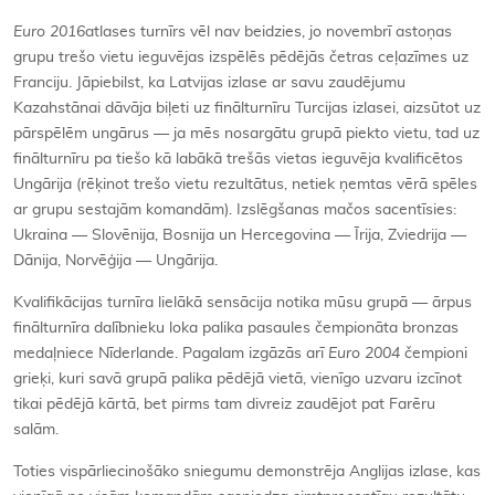
Euro 2016
atlases turnīrs vēl nav beidzies, jo novembrī astoņas
grupu trešo vietu ieguvējas izspēlēs pēdējās četras ceļazīmes uz
Franciju. Jāpiebilst, ka Latvijas izlase ar savu zaudējumu
Kazahstānai dāvāja biļeti uz finālturnīru Turcijas izlasei, aizsūtot uz
pārspēlēm ungārus — ja mēs nosargātu grupā piekto vietu, tad uz
finālturnīru pa tiešo kā labākā trešās vietas ieguvēja kvalificētos
Ungārija (rēķinot trešo vietu rezultātus, netiek ņemtas vērā spēles
ar grupu sestajām komandām). Izslēgšanas mačos sacentīsies:
Ukraina — Slovēnija, Bosnija un Hercegovina — Īrija, Zviedrija —
Dānija, Norvēģija — Ungārija.
Kvalifikācijas turnīra lielākā sensācija notika mūsu grupā — ārpus
finālturnīra dalībnieku loka palika pasaules čempionāta bronzas
medaļniece Nīderlande. Pagalam izgāzās arī
Euro 2004
čempioni
grieķi, kuri savā grupā palika pēdējā vietā, vienīgo uzvaru izcīnot
tikai pēdējā kārtā, bet pirms tam divreiz zaudējot pat Farēru
salām.
Toties vispārliecinošāko sniegumu demonstrēja Anglijas izlase, kas