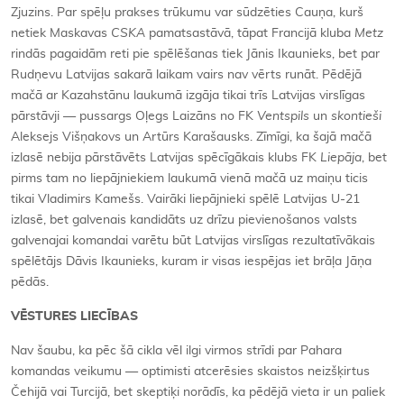
Zjuzins. Par spēļu prakses trūkumu var sūdzēties Cauņa, kurš
netiek Maskavas
CSKA
pamatsastāvā, tāpat Francijā kluba
Metz
rindās pagaidām reti pie spēlēšanas tiek Jānis Ikaunieks, bet par
Rudņevu Latvijas sakarā laikam vairs nav vērts runāt. Pēdējā
mačā ar Kazahstānu laukumā izgāja tikai trīs Latvijas virslīgas
pārstāvji — pussargs Oļegs Laizāns no FK
Ventspils
un
skontieši
Aleksejs Višņakovs un Artūrs Karašausks. Zīmīgi, ka šajā mačā
izlasē nebija pārstāvēts Latvijas spēcīgākais klubs FK
Liepāja
, bet
pirms tam no liepājniekiem laukumā vienā mačā uz maiņu ticis
tikai Vladimirs Kamešs. Vairāki liepājnieki spēlē Latvijas U-21
izlasē, bet galvenais kandidāts uz drīzu pievienošanos valsts
galvenajai komandai varētu būt Latvijas virslīgas rezultatīvākais
spēlētājs Dāvis Ikaunieks, kuram ir visas iespējas iet brāļa Jāņa
pēdās.
VĒSTURES LIECĪBAS
Nav šaubu, ka pēc šā cikla vēl ilgi virmos strīdi par Pahara
komandas veikumu — optimisti atcerēsies skaistos neizšķirtus
Čehijā vai Turcijā, bet skeptiķi norādīs, ka pēdējā vieta ir un paliek