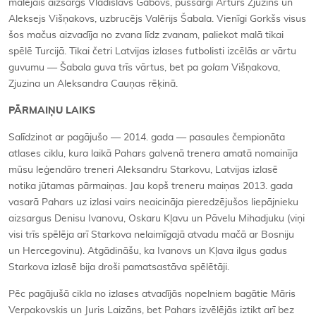
malējais aizsargs Vladislavs Gabovs, pussargi Artūrs Zjuzins un
Aleksejs Višņakovs, uzbrucējs Valērijs Šabala. Vienīgi Gorkšs visus
šos mačus aizvadīja no zvana līdz zvanam, paliekot malā tikai
spēlē Turcijā. Tikai četri Latvijas izlases futbolisti izcēlās ar vārtu
guvumu — Šabala guva trīs vārtus, bet pa
golam
Višņakova,
Zjuzina un Aleksandra Cauņas rēķinā.
PĀRMAIŅU LAIKS
Salīdzinot ar pagājušo — 2014. gada — pasaules čempionāta
atlases ciklu, kura laikā Pahars galvenā trenera amatā nomainīja
mūsu leģendāro treneri Aleksandru Starkovu, Latvijas izlasē
notika jūtamas pārmaiņas. Jau kopš treneru maiņas 2013. gada
vasarā Pahars uz izlasi vairs neaicināja pieredzējušos liepājnieku
aizsargus Denisu Ivanovu, Oskaru Kļavu un Pāvelu Mihadjuku (viņi
visi trīs spēlēja arī Starkova nelaimīgajā atvadu mačā ar Bosniju
un Hercegovinu). Atgādināšu, ka Ivanovs un Kļava ilgus gadus
Starkova izlasē bija droši pamatsastāva spēlētāji.
Pēc pagājušā cikla no izlases atvadījās nopelniem bagātie Māris
Verpakovskis un Juris Laizāns, bet Pahars izvēlējās iztikt arī bez