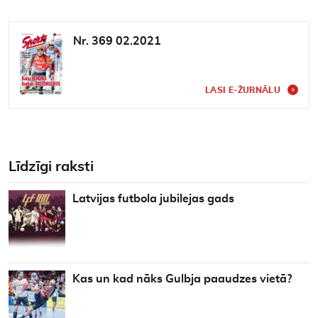
Nr. 369 02.2021
LASI E-ŽURNĀLU
Līdzīgi raksti
Latvijas futbola jubilejas gads
Kas un kad nāks Gulbja paaudzes vietā?