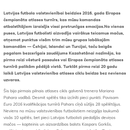
Latvijas futbola valstsvienībai beidzies 2016. gada Eiropas
čempionāta atlases turnīrs, kas mūsu komandas
atbalstītājiem izraisījis visai pretrunīgas emocijas.
No vienas
puses,
Latvijas futbolisti aizvadīja vairākus teicamus mačus,
atņemot punktus visām trim mūsu grupas labākajām
komandām — Čehijai, Islandei un Turcijai, taču beigās
pagalam bezcerīgais zaudējums Kazahstānai nozīmēja, ka
pirmo reizi vēsturē pasaules vai Eiropas čempionāta atlases
turnīrā palikām pēdējā vietā. Turklāt pirmo reizi 20 gadu
laikā Latvijas valstsvienība atlases ciklu beidza bez nevienas
uzvaras.
Šis bija pirmais pilnais atlases cikls galvenā trenera Mariana
Pahara vadībā. Desmit spēlēs tika izcīnīti pieci punkti. Pavisam
Euro 2016
kvalifikācijas turnīrā Pahars cīņā sūtījis 28 spēlētājus.
Neviens no mūsu valstsvienības futbolistiem neizgāja laukumā
visās 10 spēlēs, bet pieci Latvijas futbolisti piedalījās deviņos
mačos — kapteinis un aizsardzības balsts Kaspars Gorkšs,