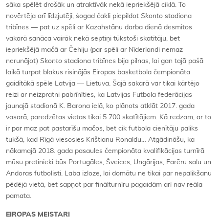
sāka spēlēt drošāk un atraktīvāk nekā iepriekšējā ciklā. To
novērtēja arī līdzjutēji, šogad čakli piepildot
Skonto
stadiona
tribīnes — pat uz spēli ar Kazahstānu darba dienā desmitos
vakarā sanāca vairāk nekā septiņi tūkstoši skatītāju, bet
iepriekšējā mačā ar Čehiju (par spēli ar Nīderlandi nemaz
nerunājot)
Skonto
stadiona tribīnes bija pilnas, lai gan tajā pašā
laikā turpat blakus risinājās Eiropas basketbola čempionāta
gaidītākā spēle Latvija — Lietuva. Šajā sakarā var tikai kārtējo
reizi ar neizpratni pabrīnīties, ka Latvijas Futbola federācijas
jaunajā stadionā K. Barona ielā, ko plānots atklāt 2017. gada
vasarā, paredzētas vietas tikai 5 700 skatītājiem. Kā redzam, ar to
ir par maz pat pastarīšu mačos, bet cik futbola cienītāju paliks
tukšā, kad Rīgā viesosies Krištianu Ronaldu… Atgādināšu, ka
nākamajā 2018. gada pasaules čempionāta kvalifikācijas turnīrā
mūsu pretinieki būs Portugāles, Šveices, Ungārijas, Farēru salu un
Andoras futbolisti. Laba izloze, lai domātu ne tikai par nepalikšanu
pēdējā vietā, bet sapņot par finālturnīru pagaidām arī nav reāla
pamata.
EIROPAS MEISTARI