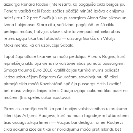
aizsarga Renāra Rodes (interesanti, ka pagājušā cikla beigās jau
Pahara vadībā tieši Rode spēles pēdējā minūtē izrāva cienījamu
neizšķirtu 2:2 pret Slovākiju) un pussargiem Alana Siņeļņikova un
Ivana Lukjanova. Starp citu, salīdzinot pagājušā un šā ciklu
pēdējos mačus, Latvijas izlases starta vienpadsmitniekā abas
reizes izgāja tikai trīs futbolisti — aizsargi Gorkšs un Vitālijs
Maksimenko, kā arī uzbrucējs Šabala.
Tāpat šajā atlasē tikai vienā mačā piedalījās Ritvars Rugins, kurš
iepriekšējā ciklā bija viens no valstsvienības pamata pussargiem.
Smaga trauma
Euro 2016
kvalifikācijas turnīrā mums palīdzēt
liedza uzbrucējam Edgaram Gauračam, savainojumu dēļ tikai
pirmajā cikla mačā Kazahstānā spēlēja pussargs Artis Lazdiņš,
bet mūsu vidējās līnijas līderis Cauņa izgāja laukumā tikai pusē no
mačiem (trīs spēles sākumsastāvā).
Pirms cikla varēja cerēt, ka par Latvijas valstsvienības uzbrukuma
līderi kļūs Artjoms Rudņevs, kurš no mūsu tagadējiem futbolistiem
ticis visaugstākajā līmenī — Vācijas bundeslīgā. Tomēr Rudņevs
cikla sākumā izcēlās tikai ar noraidījumu mačā pret Islandi, bet