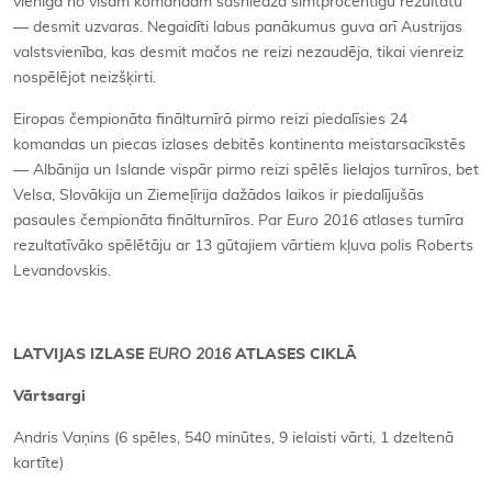
vienīgā no visām komandām sasniedza simtprocentīgu rezultātu
— desmit uzvaras. Negaidīti labus panākumus guva arī Austrijas
valstsvienība, kas desmit mačos ne reizi nezaudēja, tikai vienreiz
nospēlējot neizšķirti.
Eiropas čempionāta finālturnīrā pirmo reizi piedalīsies 24
komandas un piecas izlases debitēs kontinenta meistarsacīkstēs
— Albānija un Islande vispār pirmo reizi spēlēs lielajos turnīros, bet
Velsa, Slovākija un Ziemeļīrija dažādos laikos ir piedalījušās
pasaules čempionāta finālturnīros. Par
Euro 2016
atlases turnīra
rezultatīvāko spēlētāju ar 13 gūtajiem vārtiem kļuva polis Roberts
Levandovskis.
LATVIJAS IZLASE
EURO 2016
ATLASES CIKLĀ
Vārtsargi
Andris Vaņins (6 spēles, 540 minūtes, 9 ielaisti vārti, 1 dzeltenā
kartīte)