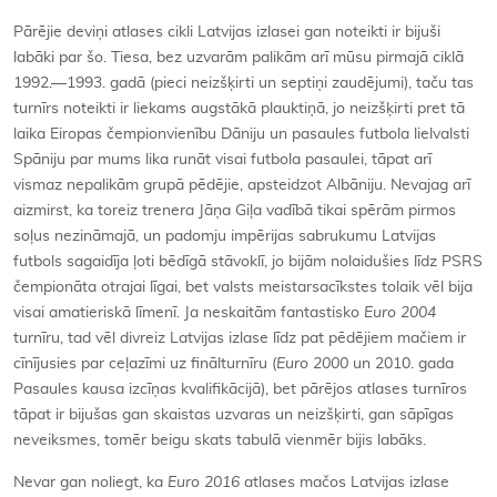
Pārējie deviņi atlases cikli Latvijas izlasei gan noteikti ir bijuši
labāki par šo. Tiesa, bez uzvarām palikām arī mūsu pirmajā ciklā
1992.—1993. gadā (pieci neizšķirti un septiņi zaudējumi), taču tas
turnīrs noteikti ir liekams augstākā plauktiņā, jo neizšķirti pret tā
laika Eiropas čempionvienību Dāniju un pasaules futbola lielvalsti
Spāniju par mums lika runāt visai futbola pasaulei, tāpat arī
vismaz nepalikām grupā pēdējie, apsteidzot Albāniju. Nevajag arī
aizmirst, ka toreiz trenera Jāņa Giļa vadībā tikai spērām pirmos
soļus nezināmajā, un padomju impērijas sabrukumu Latvijas
futbols sagaidīja ļoti bēdīgā stāvoklī, jo bijām nolaidušies līdz PSRS
čempionāta otrajai līgai, bet valsts meistarsacīkstes tolaik vēl bija
visai amatieriskā līmenī. Ja neskaitām fantastisko
Euro 2004
turnīru, tad vēl divreiz Latvijas izlase līdz pat pēdējiem mačiem ir
cīnījusies par ceļazīmi uz finālturnīru (
Euro 2000
un 2010. gada
Pasaules kausa izcīņas kvalifikācijā), bet pārējos atlases turnīros
tāpat ir bijušas gan skaistas uzvaras un neizšķirti, gan sāpīgas
neveiksmes, tomēr beigu skats tabulā vienmēr bijis labāks.
Nevar gan noliegt, ka
Euro 2016
atlases mačos Latvijas izlase