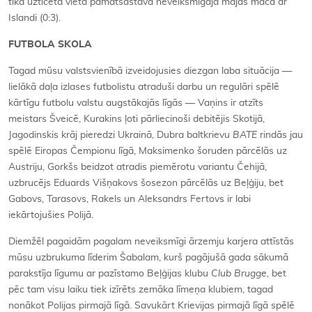
tika uzticēta vieta pamatsastāvā neveiksmīgajā mājas mačā ar
Islandi (0:3).
FUTBOLA SKOLA
Tagad mūsu valstsvienībā izveidojusies diezgan laba situācija —
lielākā daļa izlases futbolistu atraduši darbu un regulāri spēlē
kārtīgu futbolu valstu augstākajās līgās — Vaņins ir atzīts
meistars Šveicē, Kurakins ļoti pārliecinoši debitējis Skotijā,
Jagodinskis krāj pieredzi Ukrainā, Dubra baltkrievu
BATE
rindās jau
spēlē Eiropas Čempionu līgā, Maksimenko šoruden pārcēlās uz
Austriju, Gorkšs beidzot atradis piemērotu variantu Čehijā,
uzbrucējs Eduards Višņakovs šosezon pārcēlās uz Beļģiju, bet
Gabovs, Tarasovs, Rakels un Aleksandrs Fertovs ir labi
iekārtojušies Polijā.
Diemžēl pagaidām pagalam neveiksmīgi ārzemju karjera attīstās
mūsu uzbrukuma līderim Šabalam, kurš pagājušā gada sākumā
parakstīja līgumu ar pazīstamo Beļģijas klubu
Club Brugge
, bet
pēc tam visu laiku tiek izīrēts zemāka līmeņa klubiem, tagad
nonākot Polijas pirmajā līgā. Savukārt Krievijas pirmajā līgā spēlē