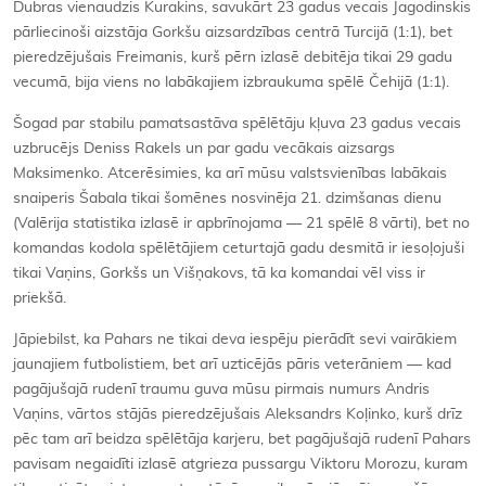
Dubras vienaudzis Kurakins, savukārt 23 gadus vecais Jagodinskis
pārliecinoši aizstāja Gorkšu aizsardzības centrā Turcijā (1:1), bet
pieredzējušais Freimanis, kurš pērn izlasē debitēja tikai 29 gadu
vecumā, bija viens no labākajiem izbraukuma spēlē Čehijā (1:1).
Šogad par stabilu pamatsastāva spēlētāju kļuva 23 gadus vecais
uzbrucējs Deniss Rakels un par gadu vecākais aizsargs
Maksimenko. Atcerēsimies, ka arī mūsu valstsvienības labākais
snaiperis Šabala tikai šomēnes nosvinēja 21. dzimšanas dienu
(Valērija statistika izlasē ir apbrīnojama — 21 spēlē 8 vārti), bet no
komandas kodola spēlētājiem ceturtajā gadu desmitā ir iesoļojuši
tikai Vaņins, Gorkšs un Višņakovs, tā ka komandai vēl viss ir
priekšā.
Jāpiebilst, ka Pahars ne tikai deva iespēju pierādīt sevi vairākiem
jaunajiem futbolistiem, bet arī uzticējās pāris veterāniem — kad
pagājušajā rudenī traumu guva mūsu pirmais numurs Andris
Vaņins, vārtos stājās pieredzējušais Aleksandrs Koļinko, kurš drīz
pēc tam arī beidza spēlētāja karjeru, bet pagājušajā rudenī Pahars
pavisam negaidīti izlasē atgrieza pussargu Viktoru Morozu, kuram