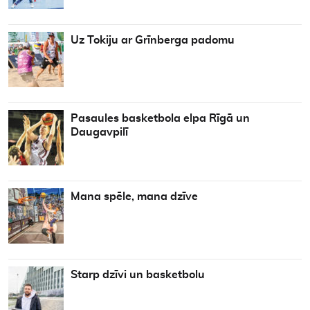
Uz Tokiju ar Grīnberga padomu
Pasaules basketbola elpa Rīgā un
Daugavpilī
Mana spēle, mana dzīve
Starp dzīvi un basketbolu