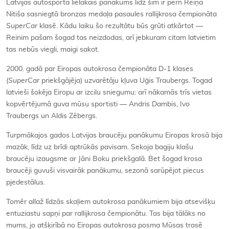
Latvijas autosporta lielākais panākums līdz šim ir pērn Reiņa
Nitiša sasniegtā bronzas medaļa pasaules rallijkrosa čempionāta
SuperCar
klasē. Kādu laiku šo rezultātu būs grūti atkārtot —
Reinim pašam šogad tas neizdodas, arī jebkuram citam latvietim
tas nebūs viegli, maigi sakot.
2000. gadā par Eiropas autokrosa čempionāta D-1 klases
(
SuperCar
priekšgājēja) uzvarētāju kļuva Uģis Traubergs. Togad
latvieši šokēja Eiropu ar izcilu sniegumu: arī nākamās trīs vietas
kopvērtējumā guva mūsu sportisti — Andris Dambis, Ivo
Traubergs un Aldis Zēbergs.
Turpmākajos gados Latvijas braucēju panākumu Eiropas krosā bija
mazāk, līdz uz brīdi aptrūkās pavisam. Sekoja bagiju klašu
braucēju izaugsme ar Jāni Boku priekšgalā. Bet šogad krosa
braucēji guvuši visvairāk panākumu, sezonā sarūpējot piecus
pjedestālus.
Tomēr allaž līdzās skaļiem autokrosa panākumiem bija atsevišķu
entuziastu sapņi par rallijkrosa čempionātu. Tas bija tālāks no
mums, jo atšķirībā no Eiropas autokrosa posma Mūsas trasē