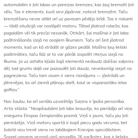
automobilim ir ļoti labas un pareizas bremzes, kas ļauj bremzēt ļoti
vēlu. Tas ir elements, kurā sevi jāpārvar, noticot bremzēm. Taču
bremzēšanu nevar atlikt arī uz pavisam pēdējo brīdi. Tas ir riskanti
— tādā situācijā var noslāpēt motoru. Tātad jāatrod robeža, kas
pagaidām vēl tik precīzi nesanāk. Otrkārt, šai mašīnai ir ļoti laba
paātrināšanās izejā no asajiem līkumiem. Taču arī šeit jāatrod
moments, kad un kā strādāt ar gāzes pedāli. Mašīna ļauj lieliski
paātrināties, taču līdz ar to var pārāk izspolēt riteņus izejā no
līkuma. Ja uz asfalta kļūda šajā elementā nedaudz dzēšas saķeres
dēļ, tad grunts daļā var pazaudēt ļoti daudz, neveiksmīgi izejot no
pagrieziena. Taču tam visam ir viens risinājums — jāstrādā un
jātrenējas, ko arī ziemā plānoju darīt, kaut ar visparastāko ielas
golfiņu.”
Nav šaubu, ka arī seriāla uzvarētājs Saņins ir īpaša personība.
Artis stāsta: “Neapšaubāmi ļoti labs braucējs, ko pierādīja arī viņa
sniegums Eiropas čempionāta posmā. Viņš ir jauns, taču jau ļoti
pieredzējis. Viņš motoru sportā ir kopš piecu gadu vecuma, bet
šobrīd viņu trenē viens no labākajiem Krievijas speciālistiem.
Šogad vasaras sezonā viņš aizvadījis 26 sacīkstes, kas ir lielisks