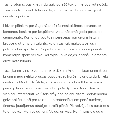
Tas, protams, būs krietni dārgāk, sarežģītāk un nervus kutinošāk.
Tomēr ceļš ir pārāk tālu noiets, lai nerastos doma nemēģināt
augstākajā klasē.
Līdz ar plāniem par
SuperCar
sākās neskaitāmas sarunas ar
komandu bosiem par iespējamo vietu nākamā gada pasaules
čempionātā. Komandu vadītāji interesējas par divām lietām —
braucēja ātrums un talants, kā arī tas, cik maksātspējīgs ir
potenciālais sportists. Pagaidām, kamēr pasaules čempionāta
komercijas spēle vēl tikai kārtojas un veidojas, finanšu elements
diktē noteikumus.
Taču Jānim, viņa tēvam un menedžerim Andrim Baumanim ik pa
brīdim mieru nelika bijušais pasaules rallija čempionāta dalībnieks
austrietis Manfreds Štols, kurš šogad aizvada rallijkrosā savu
pirmo pilno sezonu paša izveidotajā
Rallycross Team Austria
vienībā. Interesanti, ka Štols atšķirībā no daudzām līdervienībām
galvenokārt runā par talantu un potenciālajiem panākumiem,
finanšu jautājumus atstājot otrajā plānā. Pieredzējušais austrietis
tā arī saka: “Man vajag Jāni! Vajag, un viss! Par finansiālo daļu