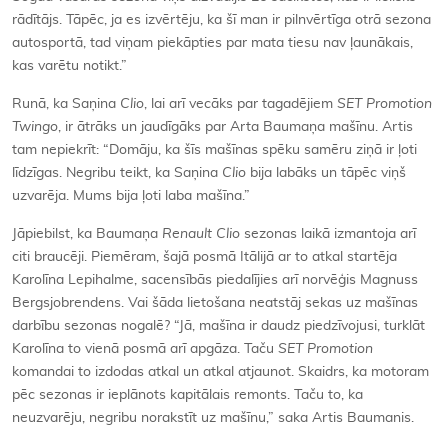
rādītājs. Tāpēc, ja es izvērtēju, ka šī man ir pilnvērtīga otrā sezona
autosportā, tad viņam piekāpties par mata tiesu nav ļaunākais,
kas varētu notikt.”
Runā, ka Saņina
Clio
, lai arī vecāks par tagadējiem
SET Promotion
Twingo
, ir ātrāks un jaudīgāks par Arta Baumaņa mašīnu. Artis
tam nepiekrīt: “Domāju, ka šīs mašīnas spēku samēru ziņā ir ļoti
līdzīgas. Negribu teikt, ka Saņina
Clio
bija labāks un tāpēc viņš
uzvarēja. Mums bija ļoti laba mašīna.”
Jāpiebilst, ka Baumaņa
Renault Clio
sezonas laikā izmantoja arī
citi braucēji. Piemēram, šajā posmā Itālijā ar to atkal startēja
Karolīna Lepihalme, sacensībās piedalījies arī norvēģis Magnuss
Bergsjobrendens. Vai šāda lietošana neatstāj sekas uz mašīnas
darbību sezonas nogalē? “Jā, mašīna ir daudz piedzīvojusi, turklāt
Karolīna to vienā posmā arī apgāza. Taču
SET Promotion
komandai to izdodas atkal un atkal atjaunot. Skaidrs, ka motoram
pēc sezonas ir ieplānots kapitālais remonts. Taču to, ka
neuzvarēju, negribu norakstīt uz mašīnu,” saka Artis Baumanis.