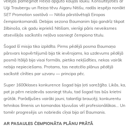
vēlējās pamēģināt Reiņa apgūto kaujas lauku. Konsultējoties ar
Uģi Traubergu un Reiņa tēvu Aigaru Nitišu, radās iespēja nonākt
SET Promotion
sastāvā — Nitiša pārstāvētajā Eiropas
čempionkomandā. Debijas sezona Baumanim bija gandrīz tikpat
žilbinoša, cik gadu iepriekš Nitišam, vienīgi pāris neveiksmes
atsevišķās sacīkstēs neļāva sasniegt čempiona titulu.
Šogad šī misija tika izpildīta. Pirms pēdējā posma Baumaņa
pārsvars kopvērtējumā bija tik ievērojams, ka uzdevums pēdējā
posmā Itālijā bija visai formāls, pietika nekļūdīties, nekas vairāk
nebija nepieciešams. Protams, tas neatcēla plānus pēdējā
sacīkstē cīnīties par uzvaru — principa pēc.
Super 1600
klases konkurence šogad bija ļoti sarežģīta. Likās, ka,
pat ja pērn neizdevās sasniegt titulu, tad šogad tas būs krietni
grūtāk. Parādījušies vairāki jauni, talantīgi braucēji, konkurentu
tehnikas līmenis un komandas kļuvušas vēl profesionālākas… Un
tomēr progresējis un nobriedis cīņai bija arī Baumanis.
AR PASAULES ČEMPIONĀTA PLĀNU PRĀTĀ