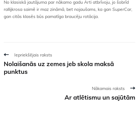
No klasiskā jautājuma par nākamo gadu Arti atbrīvoju, jo šobrīd
rallijkrosa saimē ir maz zināmā, bet nojaušams, ka gan
SuperCar
,
gan citās klasēs būs pamatīga braucēju rotācija.
Iepriekšējais raksts
Nolaišanās uz zemes jeb skola maksā
punktus
Nākamais raksts
Ar atlētismu un sajūtām