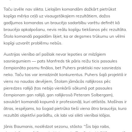
Taču izvēle nav slikta. Lielajām komandām dažkārt pietrūkst
kopīga mērķa ceļā uz visaugstākajiem rezultātiem, dažos
gadījumos komandas un braucēja sadarbību varētu definēt kā
braucēja apkalpošanu, nevis reālu kopīgu tiekšanos pēc rezultāta.
Štola komandā pagaidām šķiet, ka ar degsmes trūkumu un vēlmi
kopīgi uzvarēt problēmu nebūs.
Austrijas vienība arī pašlaik nevar lepoties ar milzīgiem
sasniegumiem — pats Manfreds tik pāris reižu ticis pasaules
čempionāta posmu finālos, bet Puhers praktiski nav sasniedzis
neko. Taču tas var iemidzināt konkurentus. Puhers šajā projektā ir
viens no naudas devējiem, Štolam jāmācās rallijkross pēc
pieredzes rallijā (tas nebija vienkārši sākumā pat pasaules
čempionam gan rallijā, gan rallijkrosā Peteram Solbergam),
savukārt komandā kopumā ir profesionāļi, kuri attīstās. Mašīnas ir
ātras, iespējams, ka šogad pietrūka tieši viena ātra braucēja, kura
rezultāti objektīvi parādītu, cik labi vai slikti vienībai klājas.
Jānis Baumanis, noslēdzot sezonu, stāsta: “Šis bija raibs,