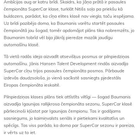
Ambīcijas aug ar katru brīdi. Skaidrs, ka Jāņa prātā ir pasaules
čempionāta
SuperCar
klase, turklāt Nitišs soļo pa priekšu kā
buldozers, parādot, ka cīņa elites klasē nav viegla, taču iespējama.
Uz brīdi pazibēja doma, ka Baumanis varētu startēt pasaules
čempionātā jau šogad, tomēr apdomājot plāns tika nobremzēts, jo
Baumanim tobrīd vēl bija jākrāj pieredze mazāk jaudīgu
automašīnu klasē.
Tā vietā radās ideja aizvadīt atsevišķus posmus ar pilnpiedziņas
automašīnu. Jānis
Hansen Talent Development
rindās aizvadīja
SuperCar
cīņu trijos pasaules čempionāta posmos. Pārbaude
izdevās daudzsološa, jo vienā sacīkstē sasniegts pjedestāls
Eiropas čempionāta ieskaitē.
Pilnpiedziņas klases plāns tiek attīstīts viltīgi — šogad Baumanis
aizvadīja Igaunijas rallijkrosa čempionāta sezonu,
SuperCar
klasē
pārliecinoši kļūstot par Igaunijas čempionu. Tas ir godājams
sasniegums, jo kaimiņvalsts seriāls ir pietiekami kvalitatīvs un
spēcīgs. Tas viss parāda, ka doma par
SuperCar
sezonu ir pareiza,
ir vērts uz to iet.