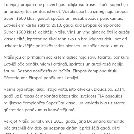
Latvijā joprojām nav pilnvērtīgas rallijkrosa trases. Taču sapņi bija,
un braucēji tos centās īstenot. Vairāki sportisti izmēģināja Eiropas
Super 1600
klasi, gūstot spožus un mazāk spožus panākumus.
Latviešiem kārtis sakrita 2013. gadā, kad Eiropas čempionātā
Super 1600
klasē debitēja Nitišs. Viņš un viņa ģimene ātri ielauzās
klases elitē, izprotot ne tikai tehnisko un braukšanas daļu, bet arī
uzķerot iekšējās politiskās vides nianses un spēles noteikumus.
Nitišs jau ar pirmajām sacīkstēm apliecināja savu talantu, par kuru
Latvijā pēc panākumiem kartingā, sprintos un autokrosā nebija
šaubu. Sezona noslēdzās ar izcīnītu Eiropas čempiona titulu.
Pārsteigums Eiropai, panākums Latvijai.
Reinis bija īstajā laikā, īstajā vietā, īsto cilvēku uzraudzībā. 2014.
gadā uz Eiropas čempionāta bāzes tika izveidots FIA pasaules
rallijkrosa čempionāts
SuperCar
klasei, un latvietis bija uz starta,
gūstot šos panākumus kopvērtējumā.
Vērojot Nitiša panākumus 2013. gadā, Jāņa Baumaņa komanda
pēc atsevišķām debijas sezonas cīņām iepriekšējā gadā, dikti