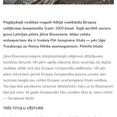
Pagājušajā nedēļas nogalē Itālijā noslēdzās Eiropas
rallijkrosa čempionāts
Super 1600
klasē. Šajā seriālā uzvaru
guva Latvijas pilots Jānis Baumanis. Mūsu valsts
autosportam šis ir trešais FIA čempiona tituls — pēc Uģa
Trauberga un Reiņa Nitiša sasniegumiem. Pelnīts tituls!
Jāņa Baumaņa karjera starptautiskajā rallijkrosā attīstījusies
komētas ātrumā. Vēl pērn aprīļa sākumā Jānis nezināja, ka dažas
nedēļas vēlāk viņš būs Eiropas čempionāta dalībnieks. Vēl pēc
pāris mēnešiem pirmā Eiropas čempionāta posma uzvara, bet
sezonas beigās jau notika Eiropas vicečempiona titula svinības.
Tas bija liels panākums sezonas debitantam, taču ar to Baumanim
bija par maz: šā gada čempionāts tika uzsākts tikai ar vienu mērķi
— čempiona tituls!
TRĪS TITULU VĒSTURE