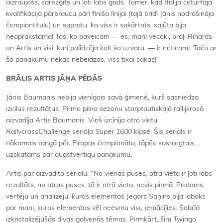
aizraujošs, sarežģīts un ļoti labs gads. Tomēr, kad Itālijā ceturtajā
kvalifikācijā pārbraucu pāri finiša līnijai (tajā brīdī Jānis nodrošināja
čempiontitulu) un sapratu, ka viss ir sakārtots, sajūta bija
neaprakstāma! Tas, ko paveicām — es, mani vecāki, brāļi Rihards
un Artis un visi, kuri palīdzēja kalt šo uzvaru, — ir neticami. Taču ar
šo panākumu nekas nebeidzas, viss tikai sākas!”
BRĀLIS ARTIS JĀŅA PĒDĀS
Jānis Baumanis nebija vienīgais savā ģimenē, kurš sasniedza
izcilus rezultātus. Pirmo pilno sezonu starptautiskajā rallijkrosā
aizvadīja Artis Baumanis. Viņš izcīnīja otro vietu
RallycrossChallenge
seriāla
Super 1600
klasē. Šis seriāls ir
nākamais rangā pēc Eiropas čempionāta, tāpēc sasniegtais
uzskatāms par augstvērtīgu panākumu.
Artis par aizvadīto seriālu: “No vienas puses, otrā vieta ir ļoti labs
rezultāts, no otras puses, tā ir otrā vieta, nevis pirmā. Protams,
vērtēju un analizēju, kuros elementos Jegors Saņins bija labāks
par mani, kuros elementos vēl neesmu visu iemācījies. Šobrīd
izkristalizējušās divas galvenās tēmas. Pirmkārt, šim
Twingo