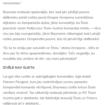
vienosimies.”
Baumaņi nedaudz apdomājās, bet, kad pēc pēdējā posma
dalībnieku parkā notika jaunā Eiropas čempiona sumināšana,
atjēdzies no šampanieša dušas Jānis konstatēja, ka Štols
pasniedz viņam
Rallycross Team Austria
komandas kreklu — tēvs
visu jau bija noorganizējis. Jānis Baumanis nākamgad, kad Latvijā
notiks pasaules čempionāta posms, būs tā pilnvērtīgs dalībnieks!
“Es šo to zināju par sarunām ar Štolu,” atzina čempions. „Mēs ar
tēvu par šo tēmu apspriedāmies, domājām. Taču negaidīju, ka
rezultāts būs zināms tik ātri, viņi mani pārsteidza!”
IZVĒLE NAV SLIKTA
Lai gan tika runāts ar spēcīgākajām komandām, tajā skaitā
Hansen Peugeot
, kura jau nodrošinājusi uzvaru pasaules
čempionātā komandu vērtējumā, Baumaņu izvēle kritusi Štola
vienības virzienā. Tas sākotnēji nedaudz pārsteidz, jo
RX Team
Austria
pati ir debitante, tās līdzšinējie braucēji Štols un Puhers
rallijkrosā arī ir debitanti…