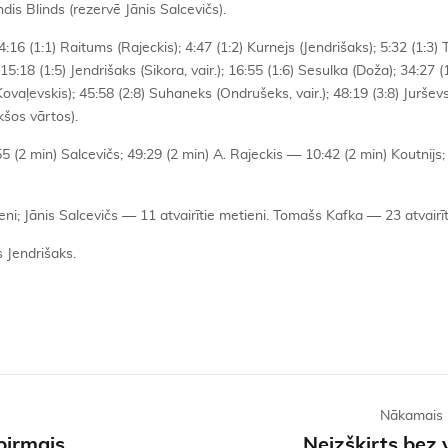
dis Blinds (rezervē Jānis Salcevičs).
 4:16 (1:1) Raitums (Rajeckis); 4:47 (1:2) Kurnejs (Jendrišaks); 5:32 (1:3)
5:18 (1:5) Jendrišaks (Sikora, vair.); 16:55 (1:6) Sesulka (Doža); 34:27 (1
ovaļevskis); 45:58 (2:8) Suhaneks (Ondrušeks, vair.); 48:19 (3:8) Juršev
kšos vārtos).
55 (2 min) Salcevičs; 49:29 (2 min) A. Rajeckis — 10:42 (2 min) Koutnijs; 
eni; Jānis Salcevičs — 11 atvairītie metieni. Tomašs Kafka — 23 atvairīt
 Jendrišaks.
Nākamais 
pirmais
Neizšķirts bez 