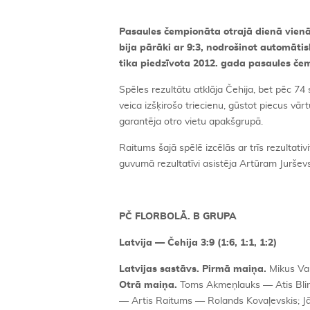
Pasaules čempionāta otrajā dienā vienā 
bija pārāki ar 9:3, nodrošinot automātis
tika piedzīvota 2012. gada pasaules če
Spēles rezultātu atklāja Čehija, bet pēc 7
veica izšķirošo triecienu, gūstot piecus vār
garantēja otro vietu apakšgrupā.
Raitums šajā spēlē izcēlās ar trīs rezultati
guvumā rezultatīvi asistēja Artūram Juršev
PČ FLORBOLĀ. B GRUPA
Latvija — Čehija 3:9 (1:6, 1:1, 1:2)
Latvijas sastāvs. Pirmā maiņa.
Mikus Va
Otrā maiņa.
Toms Akmeņlauks — Atis Blin
— Artis Raitums — Rolands Kovaļevskis; Jā