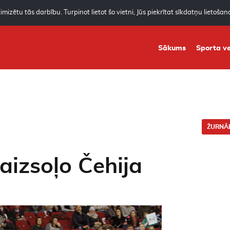
mizētu tās darbību. Turpinot lietot šo vietni, Jūs piekrītat sīkdatņu lietoša
Sākums
Sporta ve
ŽURNĀL
 aizsoļo Čehija