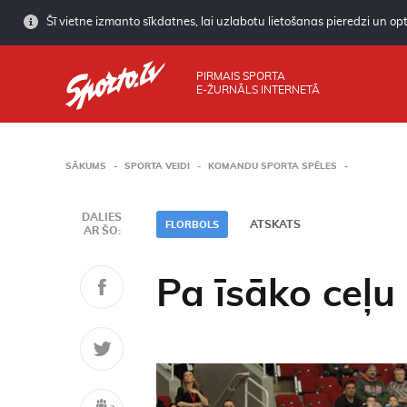
Šī vietne izmanto sīkdatnes, lai uzlabotu lietošanas pieredzi un opti
PIRMAIS SPORTA
E-ŽURNĀLS INTERNETĀ
SĀKUMS
SPORTA VEIDI
KOMANDU SPORTA SPĒLES
DALIES
ATSKATS
FLORBOLS
AR ŠO:
Pa īsāko ceļu