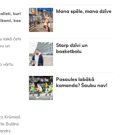
Mana spēle, mana dzīve
isti, kuri
eiksmi, kas
 laikā čehi
Starp dzīvi un
aru un
basketbolu
šo vārtu
Pasaules labākā
komanda? Šaubu nav!
cs Krūmiņš.
lis Bulāns
sandrs