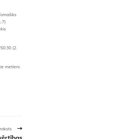
 Tomašiks
:7)
skis
50:30 (2.
ie metieni.
raksts
vērtības