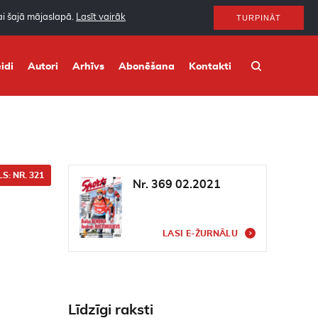
nai šajā mājaslapā.
Lasīt vairāk
TURPINĀT
idi
Autori
Arhīvs
Abonēšana
Kontakti
S: NR. 321
Nr. 369 02.2021
LASI E-ŽURNĀLU
Līdzīgi raksti