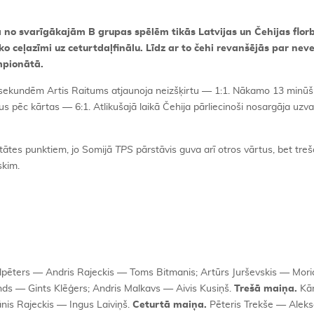
no svarīgākajām B grupas spēlēm tikās Latvijas un Čehijas florbol
ko ceļazīmi uz ceturtdaļfinālu. Līdz ar to čehi revanšējās par nev
mpionātā.
4 sekundēm Artis Raitums atjaunoja neizšķirtu — 1:1. Nākamo 13 minūšu
tus pēc kārtas — 6:1. Atlikušajā laikā Čehija pārliecinoši nosargāja uzv
vitātes punktiem, jo Somijā
TPS
pārstāvis guva arī otros vārtus, bet tre
skim.
lpēters — Andris Rajeckis — Toms Bitmanis; Artūrs Jurševskis — Mori
ds — Gints Klēģers; Andris Malkavs — Aivis Kusiņš.
Trešā maiņa.
Kār
nis Rajeckis — Ingus Laiviņš.
Ceturtā maiņa.
Pēteris Trekše — Alek