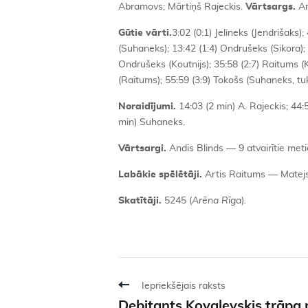
Abramovs; Mārtiņš Rajeckis.
Vārtsargs.
An
Gūtie vārti.
3:02 (0:1) Jelineks (Jendrišaks);
(Suhaneks); 13:42 (1:4) Ondrušeks (Sikora); 1
Ondrušeks (Koutnijs); 35:58 (2:7) Raitums (K
(Raitums); 55:59 (3:9) Tokošs (Suhaneks, tu
Noraidījumi.
14:03 (2 min) A. Rajeckis; 44:
min) Suhaneks.
Vārtsargi.
Andis Blinds — 9 atvairītie meti
Labākie spēlētāji.
Artis Raitums — Matejs
Skatītāji.
5245 (
Arēna Rīga
)
.
Iepriekšējais raksts
Debitants Kovaļevskis trāpa 