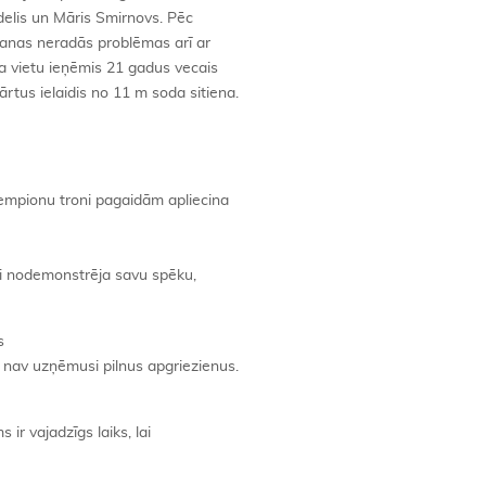
edelis un Māris Smirnovs. Pēc
šanas neradās problēmas arī ar
ura vietu ieņēmis 21 gadus vecais
rtus ielaidis no 11 m soda sitiena.
 čempionu troni pagaidām apliecina
ki nodemonstrēja savu spēku,
s
 nav uzņēmusi pilnus apgriezienus.
ir vajadzīgs laiks, lai