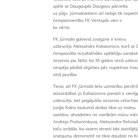
spēle ar Daugavpils
Daugavu
pārcelta
uz jūliju. Jūrmalniekiem arī nebija tik nopi
čempionvienību FK
Ventspils
vien ir
ko vērta.
FK
Jūrmala
galvenā zvaigzne ir krievu
uzbrucējs Aleksandrs Katasonovs, kurš ar č
čempionāta rezultatīvāko spēlētāju saraks
sezonas jau šķita, ka 35 gadus vecā uzbrucē
nespēja pilnībā atgūties pēc nopietnas tr
otrā jaunība
.
Tiesa, arī FK
Jūrmala
lielu uzmanību pievērš
aizsardzībai, jo Katasonovs parasti ir vienīga
uzbrucējs, bet pagājušās sezonas ceturtais r
Jurģis Kalns laukumā dodas tikai uz maiņu
sastāvu, atvadoties no vairākām mūsu mēr
Andreja Prohorenkova, Aleksandra Rehviašvi
taču izrādās, ka viņiem atrasti labi aizstājēj
sniegumu demonstrē ne tikai daudzie no Kriev