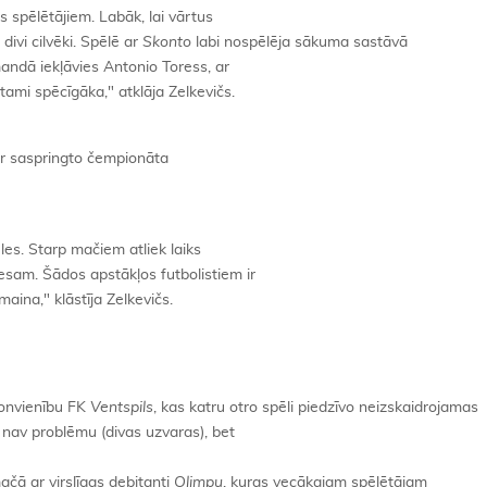
as spēlētājiem. Labāk, lai vārtus
 divi cilvēki. Spēlē ar
Skonto
labi nospēlēja sākuma sastāvā
mandā iekļāvies Antonio Toress, ar
ami spēcīgāka," atklāja Zelkevičs.
 ar saspringto čempionāta
les. Starp mačiem atliek laiks
esam. Šādos apstākļos futbolistiem ir
āmaina," klāstīja Zelkevičs.
ionvienību FK
Ventspils
, kas katru otro spēli piedzīvo neizskaidrojamas
nav problēmu (divas uzvaras), bet
mačā ar virslīgas debitanti
Olimpu
, kuras vecākajam spēlētājam