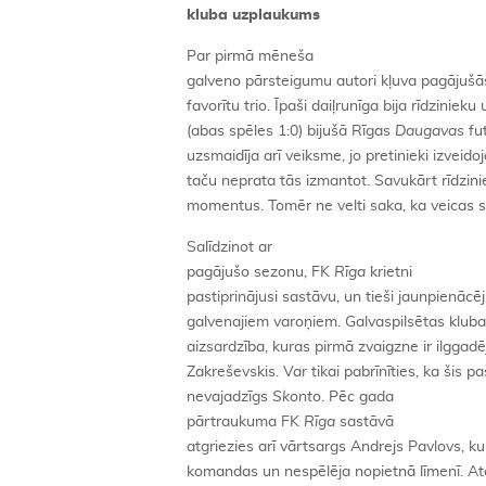
kluba uzplaukums
Par pirmā mēneša
galveno pārsteigumu autori kļuva pagājuš
favorītu trio. Īpaši daiļrunīga bija rīdziniek
(abas spēles 1:0) bijušā Rīgas
Daugavas
fu
uzsmaidīja arī veiksme, jo pretinieki izveid
taču neprata tās izmantot. Savukārt rīdzinie
momentus. Tomēr ne velti saka, ka veicas st
Salīdzinot ar
pagājušo sezonu, FK
Rīga
krietni
pastiprinājusi sastāvu, un tieši jaunpienācēj
galvenajiem varoņiem. Galvaspilsētas klub
aizsardzība, kuras pirmā zvaigzne ir ilggadē
Zakreševskis. Var tikai pabrīnīties, ka šis paš
nevajadzīgs
Skonto
. Pēc gada
pārtraukuma FK
Rīga
sastāvā
atgriezies arī vārtsargs Andrejs Pavlovs, k
komandas un nespēlēja nopietnā līmenī. Atc