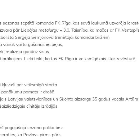
ās sezonas septītā komanda FK
Rīga
, kas savā laukumā uzvarēja ierast
u uzvara pār
Liepājas metalurgu
– 3:0. Taisnība, ka mačos ar FK
Ventspil
tbolista Sergeja Semjonova trenētajai komandai brīžiem
oja vairāk vārtu gūšanas iespējas,
ki realizēja gandrīz visus
iprākajiem. Lieki teikt, ka tas FK
Rīga
ir veiksmīgākais starts vēsturē.
i kļuvuši par veiksmīgā starta
a panākumu pamats ir drošā
jais Latvijas valstsvienības un
Skonto
aizsargs 35 gadus vecais Artūrs
aizliedzīgais cīnītājs izrādījās
urš pagājušajā sezonā palika bez
eroties, ka Pavlovs pirms pāris