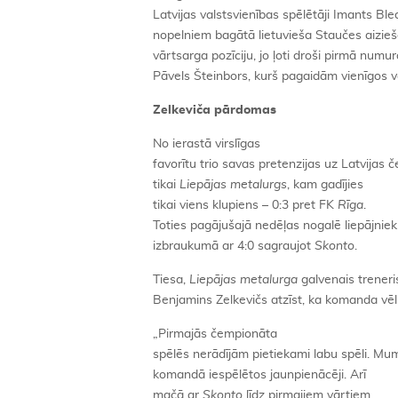
Latvijas valstsvienības spēlētāji Imants Bl
nopelniem bagātā lietuvieša Staučes aizie
vārtsarga pozīciju, jo ļoti droši pirmā num
Pāvels Šteinbors, kurš pagaidām vienīgos vā
Zelkeviča pārdomas
No ierastā virslīgas
favorītu trio savas pretenzijas uz Latvijas
tikai
Liepājas metalurgs
, kam gadījies
tikai viens klupiens – 0:3 pret FK
Rīga
.
Toties pagājušajā nedēļas nogalē liepājnie
izbraukumā ar 4:0 sagraujot
Skonto
.
Tiesa,
Liepājas metalurga
galvenais treneri
Benjamins Zelkevičs atzīst, ka komanda vēl
„Pirmajās čempionāta
spēlēs nerādījām pietiekami labu spēli. Mums 
komandā iespēlētos jaunpienācēji. Arī
mačā ar
Skonto
līdz pirmajiem vārtiem