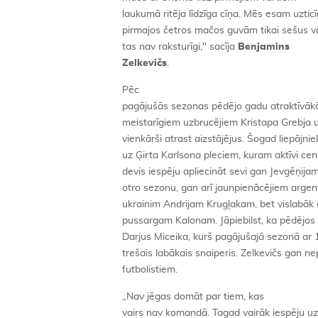
laukumā ritēja līdzīga cīņa. Mēs esam uzti
pirmajos četros mačos guvām tikai sešus vā
tas nav raksturīgi," sacīja
Benjamins
Zelkevičs
.
Pēc
pagājušās sezonas pēdējo gadu atraktīvākā
meistarīgiem uzbrucējiem Kristapa Grebja 
vienkārši atrast aizstājējus. Šogad liepājn
uz Ģirta Karlsona pleciem, kuram aktīvi cen
devis iespēju apliecināt sevi gan Jevgēņija
otro sezonu, gan arī jaunpienācējiem argen
ukrainim Andrijam Krugļakam, bet vislabāk 
pussargam Kalonam. Jāpiebilst, ka pēdējos
Darjus Miceika, kurš pagājušajā sezonā ar 1
trešais labākais snaiperis. Zelkevičs gan n
futbolistiem.
„Nav jēgas domāt par tiem, kas
vairs nav komandā. Tagad vairāk iespēju uzb