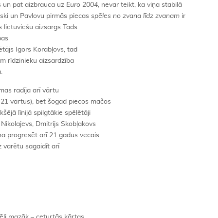
gs un pat aizbrauca uz
Euro 2004
, nevar teikt, ka viņa stabilā
evski un Pavlovu pirmās piecas
spēles no zvana līdz zvanam
ir
s lietuviešu aizsargs Tads
bas
ēlētājs Igors Korabļovs, tad
m rīdzinieku aizsardzība
.
as radīja arī vārtu
i 21 vārtus), bet šogad piecos mačos
šējā līnijā spilgtākie spēlētāji
s Nikolajevs, Dmitrijs Skobļakovs
na progresēt arī 21 gadus vecais
īz varētu sagaidīt arī
spēli mazāk – ceturtās kārtas