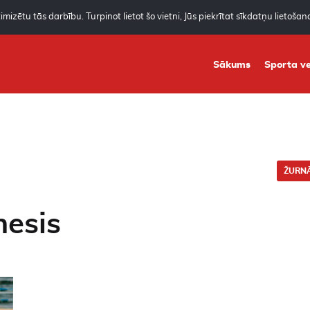
mizētu tās darbību. Turpinot lietot šo vietni, Jūs piekrītat sīkdatņu lietoša
Sākums
Sporta ve
ŽURNĀ
nesis