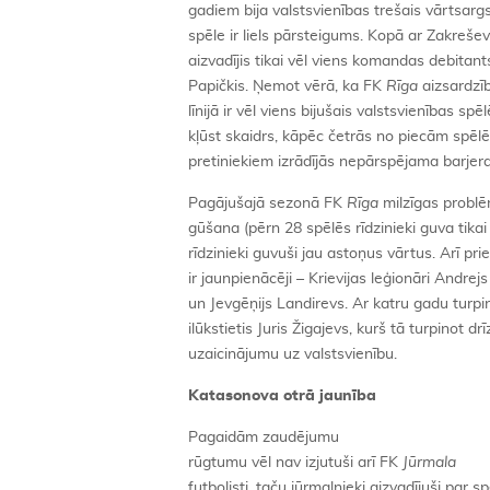
gadiem bija valstsvienības trešais vārtsar
spēle ir liels pārsteigums. Kopā ar Zakreš
aizvadījis tikai vēl viens komandas debitant
Papičkis. Ņemot vērā, ka FK
Rīga
aizsardzī
līnijā ir vēl viens bijušais valstsvienības sp
kļūst skaidrs, kāpēc četrās no piecām spēlē
pretiniekiem izrādījās nepārspējama barjera
Pagājušajā sezonā FK
Rīga
milzīgas problēm
gūšana (pērn 28 spēlēs rīdzinieki guva tika
rīdzinieki guvuši jau astoņus vārtus. Arī priek
ir jaunpienācēji – Krievijas leģionāri Andrej
un Jevgēņijs Landirevs. Ar katru gadu turpi
ilūkstietis Juris Žigajevs, kurš tā turpinot dr
uzaicinājumu uz valstsvienību.
Katasonova otrā jaunība
Pagaidām zaudējumu
rūgtumu vēl nav izjutuši arī FK
Jūrmala
futbolisti, taču jūrmalnieki aizvadījuši par 