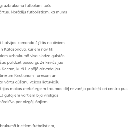
cīgi uzbrukuma futbolam, taču
rtus. Norādīju futbolistiem, ka mums
 Latvijas komanda šķīrās no diviem
un Katasonova, kuriem nav tik
iekiem uzbrukumā visa slodze gulstās
šas palīdzēt pussargi. Zelkevičs jau
m Kecam, kurš Liepājā aizvada jau
tīnietim Kristianam Toresam un
ar vārtu gūšanu veicas lietuviešu
 trijos mačos
metalurgiem
traumas dēļ nevarēja palīdzēt arī centra pu
3 gūtajiem vārtiem bija virslīgas
epārdzīvo par aizgājušajiem
rukumā ir citiem futbolistiem,