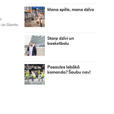
Mana spēle, mana dzīve
o
s
un
Skonto
Starp dzīvi un
basketbolu
Pasaules labākā
komanda? Šaubu nav!