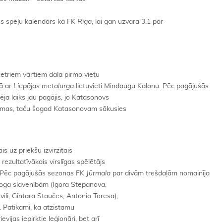
etns spēļu kalendārs kā FK
Rīga
, lai gan uzvara 3:1 pār
etriem vārtiem dala pirmo vietu
tā ar
Liepājas metalurga
lietuvieti Mindaugu Kalonu. Pēc pagājušās
ja laiks jau pagājis, jo Katasonovs
aumas, taču šogad Katasonovam sākusies
is uz priekšu izvirzītais
ezultatīvākais virslīgas spēlētājs
. Pēc pagājušās sezonas FK
Jūrmala
par divām trešdaļām nomainīja
oga slavenībām (Igora Stepanova,
li, Gintara Staučes, Antonio Toresa),
i. Patīkami, ka atzīstamu
ijas iepirktie leģionāri, bet arī