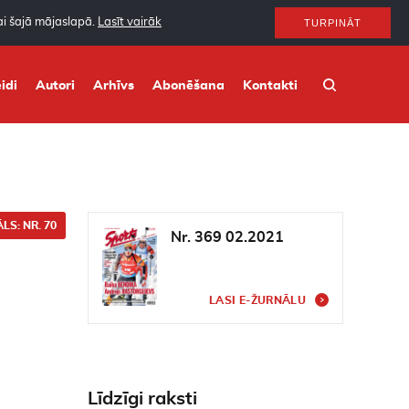
nai šajā mājaslapā.
Lasīt vairāk
TURPINĀT
idi
Autori
Arhīvs
Abonēšana
Kontakti
LS: NR. 70
Nr. 369 02.2021
LASI E-ŽURNĀLU
Līdzīgi raksti