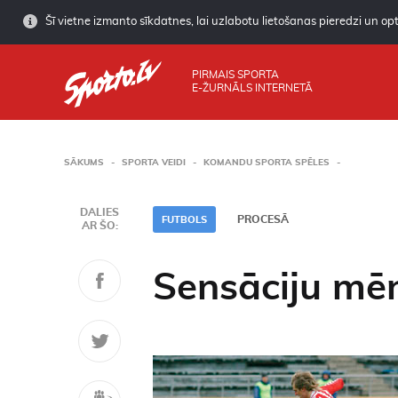
Šī vietne izmanto sīkdatnes, lai uzlabotu lietošanas pieredzi un opti
PIRMAIS SPORTA
E-ŽURNĀLS INTERNETĀ
SĀKUMS
SPORTA VEIDI
KOMANDU SPORTA SPĒLES
DALIES
PROCESĀ
FUTBOLS
AR ŠO:
Sensāciju mē