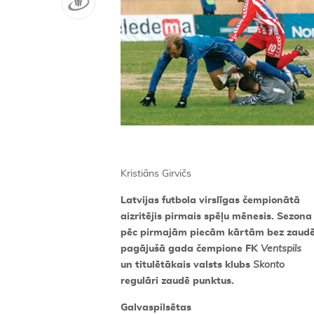
Kristiāns Girvičs
Latvijas futbola virslīgas čempionātā
aizritējis pirmais spēļu mēnesis. Sezona
pēc pirmajām piecām kārtām bez zaudē
pagājušā gada čempione FK
Ventspils
un titulētākais valsts klubs
Skonto
regulāri zaudē punktus.
Galvaspilsētas