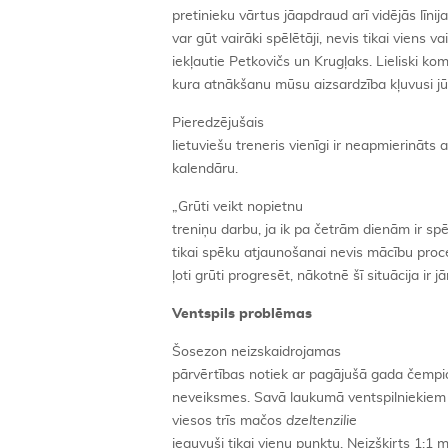
pretinieku vārtus jāapdraud arī vidējās līnij
var gūt vairāki spēlētāji, nevis tikai viens vai
iekļautie Petkovičs un Krugļaks. Lieliski ko
kura atnākšanu mūsu aizsardzība kļuvusi jūt
Pieredzējušais
lietuviešu treneris vienīgi ir neapmierināts
kalendāru.
„Grūti veikt nopietnu
treniņu darbu, ja ik pa četrām dienām ir spē
tikai spēku atjaunošanai nevis mācību proc
ļoti grūti progresēt, nākotnē šī situācija ir j
Ventspils problēmas
Šosezon neizskaidrojamas
pārvērtības notiek ar pagājušā gada čemp
neveiksmes. Savā laukumā ventspilniekiem 
viesos trīs mačos
dzeltenzilie
ieguvuši tikai vienu punktu. Neizšķirts 1:1 