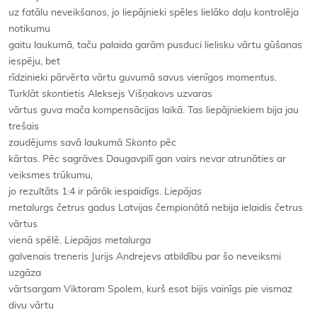
uz fatālu neveikšanos, jo liepājnieki spēles lielāko daļu kontrolēja
notikumu
gaitu laukumā, taču palaida garām pusduci lielisku vārtu gūšanas
iespēju, bet
rīdzinieki pārvērta vārtu guvumā savus vienīgos momentus.
Turklāt
skontietis
Aleksejs Višņakovs uzvaras
vārtus guva mača kompensācijas laikā. Tas liepājniekiem bija jau
trešais
zaudējums savā laukumā
Skonto
pēc
kārtas. Pēc sagrāves Daugavpilī gan vairs nevar atrunāties ar
veiksmes trūkumu,
jo rezultāts 1:4 ir pārāk iespaidīgs.
Liepājas
metalurgs
četrus gadus Latvijas čempionātā nebija ielaidis četrus
vārtus
vienā spēlē.
Liepājas metalurga
galvenais treneris Jurijs Andrejevs atbildību par šo neveiksmi
uzgāza
vārtsargam Viktoram Spolem, kurš esot bijis vainīgs pie vismaz
divu vārtu