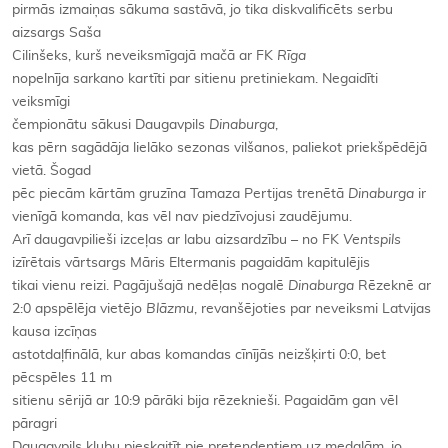
pirmās izmaiņas sākuma sastāvā, jo tika diskvalificēts serbu
aizsargs Saša
Cilinšeks, kurš neveiksmīgajā mačā ar FK
Rīga
nopelnīja sarkano kartīti par sitienu pretiniekam. Negaidīti
veiksmīgi
čempionātu sākusi Daugavpils
Dinaburga
,
kas pērn sagādāja lielāko sezonas vilšanos, paliekot priekšpēdējā
vietā. Šogad
pēc piecām kārtām gruzīna Tamaza Pertijas trenētā
Dinaburga
ir
vienīgā komanda, kas vēl nav piedzīvojusi zaudējumu.
Arī daugavpilieši izceļas ar labu aizsardzību – no FK
Ventspils
izīrētais vārtsargs Māris Eltermanis pagaidām kapitulējis
tikai vienu reizi. Pagājušajā nedēļas nogalē
Dinaburga
Rēzeknē ar
2:0 apspēlēja vietējo
Blāzmu
, revanšējoties par neveiksmi Latvijas
kausa izcīņas
astotdaļfinālā, kur abas komandas cīnījās neizšķirti 0:0, bet
pēcspēles 11 m
sitienu sērijā ar 10:9 pārāki bija rēzeknieši. Pagaidām gan vēl
pāragri
Daugavpils klubu pieskaitīt pie pretendentiem uz medaļām, jo