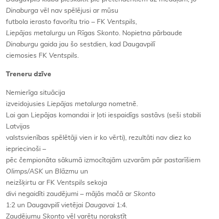
Dinaburga
vēl nav spēlējusi ar mūsu
futbola ierasto favorītu trio – FK
Ventspils
,
Liepājas metalurgu
un Rīgas
Skonto
. Nopietna pārbaude
Dinaburgu
gaida jau šo sestdien, kad Daugavpilī
ciemosies FK
Ventspils
.
Treneru dzīve
Nemierīga situācija
izveidojusies
Liepājas metalurga
nometnē.
Lai gan Liepājas komandai ir ļoti iespaidīgs sastāvs (seši stabili
Latvijas
valstsvienības spēlētāji vien ir ko vērti), rezultāti nav diez ko
iepriecinoši –
pēc čempionāta sākumā izmocītajām uzvarām pār pastarīšiem
Olimps/ASK
un
Blāzmu
un
neizšķirtu ar FK
Ventspils
sekoja
divi negaidīti zaudējumi – mājās mačā ar
Skonto
1:2 un Daugavpilī vietējai
Daugavai
1:4.
Zaudējumu
Skonto
vēl varētu norakstīt