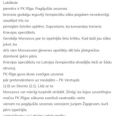
Labākais
piemērs ir FK
Rīga
. Pagājušās sezonas
bronzas godalgu ieguvēji čempionātu sāka pagalam neveiksmīgi,
zaudējot trīs no
pirmajām četrām spēlēm. Saprotams, ka komandas treneris
Krievijas speciālists
Genādijs Morozovs par to izpelnījās lielu kritiku. Kad daži jau sāka
jokot, ka
drīz vien Morozovam ģimenes apstākļu dēļ būs jāatgriežas
dzimtenē (pērn pāris
Krievijas speciālistu no Latvijas čempionāta atvadījās tieši ar šādu
atrunu),
FK
Rīga
guva divas svarīgas uzvaras
pār pretendentiem uz medaļām – FK
Ventspils
(1:0) un
Skonto
(2:1). Līdz ar to
Morozovs var mierīgi turpināt strādāt. Zīmīgi, ka šajos uzvarētajos
mačos FK
Rīgas
sākuma sastāvā neatradās vieta
vienam no pagājušās sezonas varoņiem Jurijam Žigajevam, kurš
pērn izpelnījās