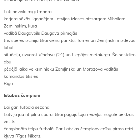
uzaicinājumu uz Latvijas valstsvienību.
Ļoti neveiksmīgi trenera
karjera sākās ilggadējam Latvijas izlases aizsargam Mihailam
Zemļinskim, kura
vadībā Daugavpils
Daugava
pirmajās
trīs spēlēs izcīnīja tikai vienu punktu. Tomēr arī Zemļinskim izdevās
labot
situāciju, uzvarot
Vindavu
(2:1) un
Liepājas metalurgu
. Šo sestdien
abu
pēdējā laika veiksminieku Zemļinska un Morozova vadītās
komandas tiksies
Rīgā.
Istabas čempioni
Lai gan futbola sezona
Latvijā jau rit pilnā sparā, tikai pagājušajā nedēļas nogalē beidzās
valsts
čempionāts telpu futbolā. Par Latvijas čempionvienību pirmo reizi
kļuva Rīgas
Nikars
.