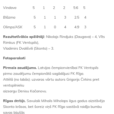
Vindava
5 1 2 2 5:6 5
Blāzma
5 1 1 3 2:5 4
Olimps/ASK
5 1 0 4 4:9 3
Rezultatīvākie spēlētāji
: Nikolajs Rindjuks (
Daugava
) – 4, Vīts
Rimkus (FK
Ventspils
),
Vladimirs Dvališvili (
Skonto
) – 3.
Fotoparaksti
Pirmais zaudējums.
Latvijas čempionvienībai FK
Ventspils
pirmo zaudējumu čempionātā sagādājusi FK
Rīga
.
Attēlā (no labās): uzvaras vārtu autors Grigorijs Čirkins pret
ventspilnieku
aizsargu Denisu Kačanovu.
Rīgas
derbijs
.
Savulaik Mihails Miholaps ilgus gadus aizstāvēja
Skonto krāsas, bet šoreiz viņš FK Rīga sastāvā raidīja bumbu
savas bijušās