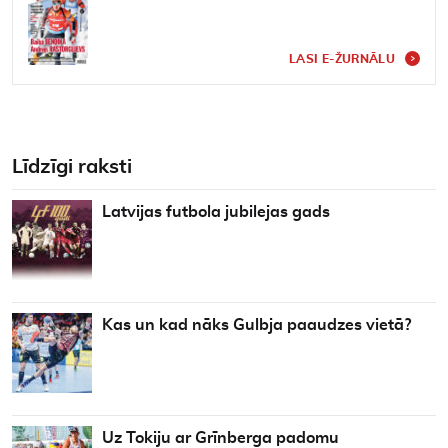
LASI E-ŽURNĀLU
Līdzīgi raksti
Latvijas futbola jubilejas gads
Kas un kad nāks Gulbja paaudzes vietā?
Uz Tokiju ar Grīnberga padomu