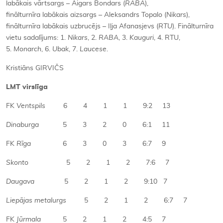
labākais vārtsargs – Aigars Bondars (
RABA
),
finālturnīra labākais aizsargs – Aleksandrs Topalo (
Nikars
),
finālturnīra labākais uzbrucējs – Iļja Afanasjevs (
RTU
). Finālturnīra
vietu sadalījums: 1.
Nikars
, 2.
RABA
, 3.
Kauguri
, 4. RTU,
5.
Monarch
, 6.
Ubak
, 7.
Laucese
.
Kristiāns GIRVIČS
LMT virslīga
FK
Ventspils
6 4 1 1 9:2 13
Dinaburga
5 3 2 0 6:1 11
FK
Rīga
6 3 0 3 6:7 9
Skonto
5 2 1 2 7:6 7
Daugava
5 2 1 2 9:10 7
Liepājas metalurgs
5 2 1 2 6:7 7
FK
Jūrmala
5 2 1 2 4:5 7