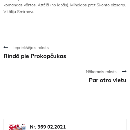
komandas vārtos. Attēlā (no labās): Miholaps pret
Skonto
aizsargu
Vitāliju Smirnovu.
Iepriekšējais raksts
Rindā pie Prokopčukas
Nākamais raksts
Par otro vietu
Nr. 369 02.2021