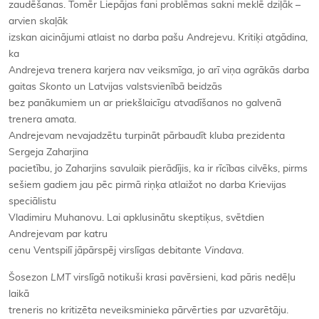
zaudēšanas. Tomēr Liepājas fani problēmas sakni meklē dziļāk –
arvien skaļāk
izskan aicinājumi atlaist no darba pašu Andrejevu. Kritiķi atgādina,
ka
Andrejeva trenera karjera nav veiksmīga, jo arī viņa agrākās darba
gaitas
Skonto
un Latvijas valstsvienībā beidzās
bez panākumiem un ar priekšlaicīgu atvadīšanos no galvenā
trenera amata.
Andrejevam nevajadzētu turpināt pārbaudīt kluba prezidenta
Sergeja Zaharjina
pacietību, jo Zaharjins savulaik pierādījis, ka ir rīcības cilvēks, pirms
sešiem gadiem jau pēc pirmā riņķa atlaižot no darba Krievijas
speciālistu
Vladimiru Muhanovu. Lai apklusinātu skeptiķus, svētdien
Andrejevam par katru
cenu Ventspilī jāpārspēj virslīgas debitante
Vindava
.
Šosezon
LMT
virslīgā notikuši krasi pavērsieni, kad pāris nedēļu
laikā
treneris no kritizēta neveiksminieka pārvērties par uzvarētāju.