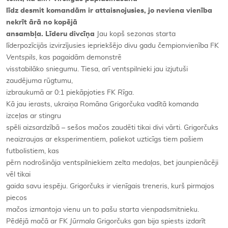
līdz desmit komandām ir attaisnojusies, jo neviena vienība
nekrīt ārā no kopējā
ansambļa. Līderu divcīņa
Jau kopš sezonas starta
līderpozīcijās izvirzījusies iepriekšējo divu gadu čempionvienība FK
Ventspils
, kas pagaidām demonstrē
visstabilāko sniegumu. Tiesa, arī ventspilnieki jau izjutuši
zaudējuma rūgtumu,
izbraukumā ar 0:1 piekāpjoties FK
Rīga
.
Kā jau ierasts, ukraiņa Romāna Grigorčuka vadītā komanda
izceļas ar stingru
spēli aizsardzībā – sešos mačos zaudēti tikai divi vārti. Grigorčuks
neaizraujas ar eksperimentiem, paliekot uzticīgs tiem pašiem
futbolistiem, kas
pērn nodrošināja ventspilniekiem zelta medaļas, bet jaunpienācēji
vēl tikai
gaida savu iespēju. Grigorčuks ir vienīgais treneris, kurš pirmajos
piecos
mačos izmantoja vienu un to pašu starta vienpadsmitnieku.
Pēdējā mačā ar FK
Jūrmala
Grigorčuks gan bija spiests izdarīt