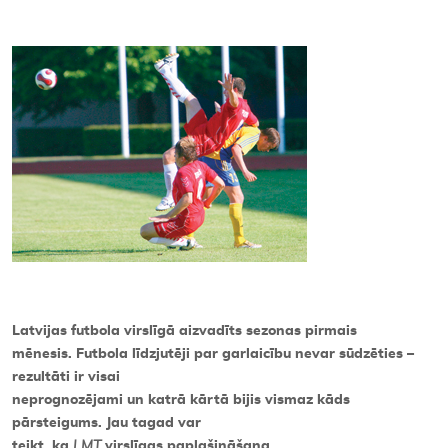
Kontakti
Latvijas futbola virslīgā aizvadīts sezonas pirmais
mēnesis. Futbola līdzjutēji par garlaicību nevar sūdzēties –
rezultāti ir visai
neprognozējami un katrā kārtā bijis vismaz kāds
pārsteigums. Jau tagad var
teikt, ka
LMT
virslīgas paplašināšana