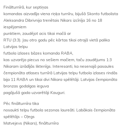
Finālturnīrā, kur septiņas
komandas aizvadīja viena riņķa turnīru, bijušā
Skonto
futbolista
Aleksandra Dibrivnija trenētais
Nikars
izcīnīja 16 no 18
iespējamiem
punktiem, zaudējot
acis
tikai mačā ar
RTU (3:3). Jau otro gadu pēc kārtas tikai otrajā vietā palika
Latvijas telpu
futbola izlases bāzes komanda
RABA
,
kas uzvarēja piecus no sešiem mačiem, taču zaudējums 1:3
Nikaram
izrādījās liktenīgs. Interesanti, ka nesenajā pasaules
čempionāta atlases turnīrā Latvijas telpu futbola izlases rindās
bija 11
RABA
un tikai divi
Nikara
spēlētāji. Latvijas čempionāta
bronzas godalgas ieguva
pagājušā gada uzvarētāji
Kauguri
.
Pēc finālturnīra tika
nosaukti telpu futbola sezonas laureāti. Labākais čempionāta
spēlētājs – Oļegs
Matvejevs (
Nikars
), finālturnīra