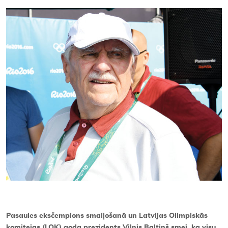
Kontakti
Pasaules eksčempions smaiļošanā un Latvijas Olimpiskās
komitejas (LOK) goda prezidents Vilnis Baltiņš smej, ka visu