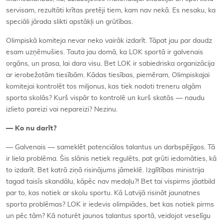
servisam, rezultāti krītas pretēji tiem, kam nav nekā. Es nesaku, ka
speciāli jārada slikti apstākļi un grūtības.
Olimpiskā komiteja nevar neko vairāk izdarīt. Tāpat jau par daudz
esam uzņēmušies. Tauta jau domā, ka LOK sportā ir galvenais
orgāns, un prasa, lai dara visu. Bet LOK ir sabiedriska organizācija
ar ierobežotām tiesībām. Kādas tiesības, piemēram, Olimpiskajai
komitejai kontrolēt tos miljonus, kas tiek nodoti treneru algām
sporta skolās? Kurš vispār to kontrolē un kurš skatās — naudu
izlieto pareizi vai nepareizi? Nezinu.
— Ko nu darīt?
— Galvenais — sameklēt potenciālos talantus un darbspējīgos. Tā
ir liela problēma. Šis slānis netiek regulēts, pat grūti iedomāties, kā
to izdarīt. Bet katrā ziņā risinājums jāmeklē. Izglītības ministrija
tagad taisīs skandālu, kāpēc nav medaļu?! Bet tai vispirms jāatbild
par to, kas notiek ar skolu sportu. Kā Latvijā risināt jaunatnes
sporta problēmas? LOK ir iedevis olimpiādes, bet kas notiek pirms
un pēc tām? Kā noturēt jaunos talantus sportā, veidojot veselīgu