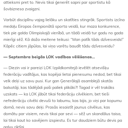
attieksmi pret to. Nevis tikai ģenerēt sapni par sportistu kā
šovbiznesa zvaigzni.
Varbūt disciplīnu vajag lielāku un skatīties stingrāk. Sportists izcīna
medaļu Eiropas čempionātā sporta veidā, kur maza konkurence,
tiek pie galda Olimpiskajā vienībā, un tādā veidā tur gadu no gada
mierīgi sēž. Kā daža meitene teikusi: “Man patīk tāds dzīvesveids!”
Kāpēc citiem jāpūlas, lai viņa varētu baudīt tādu dzīvesveidu?
— Septembra beigās LOK vadības vēlēšanas…
— Diezin vai ir pareizi LOK Izpildkomitejā ievēlēt atsevišķu
federāciju vadītājus, kas kopējai lietai pienesumu nedod, bet tikai
velk deķi uz savu pusi. Kur gan Ģenerālajā asamblejā skatās
balsotāji, kas tādējādi paši paliek plikāki?! Tagad ir vēl trakāks
uzskats — ka LOK jābūt tikai federāciju cilvēkiem, bet tieši
nefederāciju
cilvēki devuši to labumu, kas bijis, jo viņi par kopumu
domā, nevis savu deķi. Prasās iesaistīt jaunus cilvēkus, kas
domātu par visiem, nevis tikai par sevi — sēž un skandālus taisa,
lai tikai kaut ko savējiem izspiestu. Es tur daudziem būtu devis pa
galvu riktīgi.