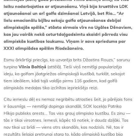
laiku nodarbojoties ar atjaunošanu. Viņš bija krusttēvs LOK
atjaunošanai un arī golfa dzimšanai Latvijā, bet Rio… “Ar
lielu emocionālu bijību sekoju golfa atjaunošanas debijai
olimpiskajās spēlēs,” stāsta sirmais vīrs no Ugāles Dēnaviem,
kas jau vairāk nekā ceturtdaļgadsimtu skaidri pārredz visu
olimpiskās kustības laukumu. Viņam ir savs spriedums par
XXXI olimpiādes spēlēm Riodežaneiro.
Esmu ārkārtīgi priecīgs, ka uzvarēja brits Džastins Rouzs,” sarunu
turpina
Vilnis Baltiņš
(attēlā). Tieši viņš nemitīgi popularizēja
ideju, ka golfam jāatgriežas olimpiskajā kustībā, turklāt, sekojot
tiem ideāliem, kādi tajā valdīja pirms 116 gadiem, kad golfā
olimpiskās medaļas tika izcīnītas iepriekšējo reizi.
Citu iemeslu dēļ es nemaz negribētu atrasties šeit, jo pārējais fons
ir šausmīgs — nemitīgi dopinga skandāli, SOK locekļa Patrika
Hīkija publisks arests… Tas viss grauj olimpisko kustību. Es zinu —
tās ir tikai virsotnes. Iemesli, kāpēc tā notiek, ir daudz dziļāki. Tas
nav tikai uz brīdi — viens otrs skandāls, kas nodzisīs. Nē, tas ir
rezultāts lielajai pretrunai starp to, kāda olimpiskā kustība bija