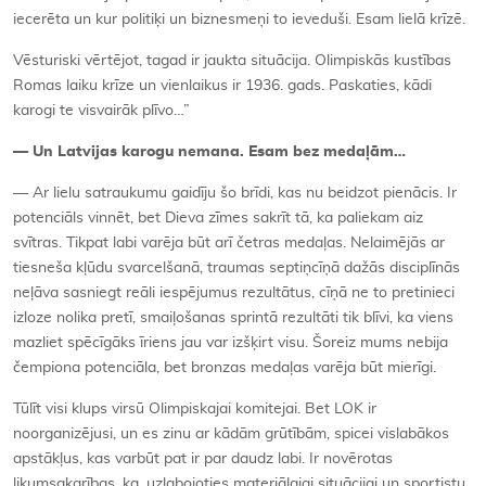
iecerēta un kur politiķi un biznesmeņi to ieveduši. Esam lielā krīzē.
Vēsturiski vērtējot, tagad ir jaukta situācija. Olimpiskās kustības
Romas laiku krīze un vienlaikus ir 1936. gads. Paskaties, kādi
karogi te visvairāk plīvo…”
— Un Latvijas karogu nemana. Esam bez medaļām…
— Ar lielu satraukumu gaidīju šo brīdi, kas nu beidzot pienācis. Ir
potenciāls vinnēt, bet Dieva zīmes sakrīt tā, ka paliekam aiz
svītras. Tikpat labi varēja būt arī četras medaļas. Nelaimējās ar
tiesneša kļūdu svarcelšanā, traumas septiņcīņā dažās disciplīnās
neļāva sasniegt reāli iespējumus rezultātus, cīņā ne to pretinieci
izloze nolika pretī, smaiļošanas sprintā rezultāti tik blīvi, ka viens
mazliet spēcīgāks īriens jau var izšķirt visu. Šoreiz mums nebija
čempiona potenciāla, bet bronzas medaļas varēja būt mierīgi.
Tūlīt visi klups virsū Olimpiskajai komitejai. Bet LOK ir
noorganizējusi, un es zinu ar kādām grūtībām, spicei vislabākos
apstākļus, kas varbūt pat ir par daudz labi. Ir novērotas
likumsakarības, ka, uzlabojoties materiālajai situācijai un sportistu