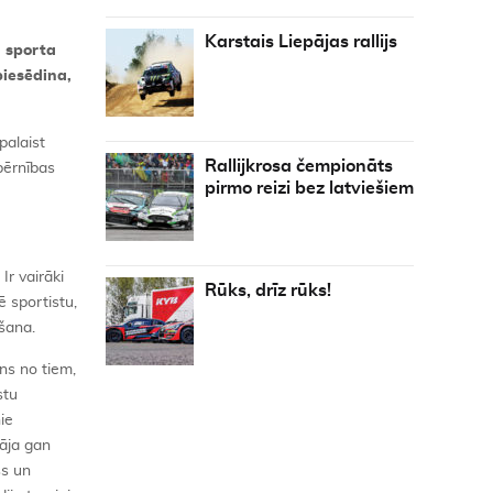
Karstais Liepājas rallijs
ā sporta
piesēdina,
palaist
Rallijkrosa čempionāts
bērnības
pirmo reizi bez latviešiem
. Ir vairāki
Rūks, drīz rūks!
ē sportistu,
šana.
ns no tiem,
stu
ie
dāja gan
ss un