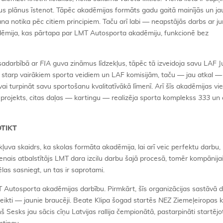
sus plānus īstenot. Tāpēc akadēmijas formāts gadu gaitā mainījās un j
a notika pēc citiem principiem. Taču arī labi — neapstājās darbs ar j
adēmija, kas pārtapa par LMT Autosporta akadēmiju, funkcionē bez
 sadarbībā ar
FIA
guva zināmus līdzekļus, tāpēc tā izveidoja savu LAF J
 starp vairākiem sporta veidiem un LAF komisijām, taču — jau atkal — 
 vai turpināt savu sportošanu kvalitatīvākā līmenī. Arī šīs akadēmijas vi
projekts, citas daļas — kartingu — realizēja sporta komplekss
333
un c
OTIKT
uva skaidrs, ka skolas formāta akadēmija, lai arī veic perfektu darbu,
nais atbalstītājs LMT dara izcilu darbu šajā procesā, tomēr kompānijai
las sasniegt, un tas ir saprotami.
T Autosporta akadēmijas darbību. Pirmkārt, šīs organizācijas sastāvā d
eikti — jaunie braucēji. Beate Klipa šogad startēs
NEZ
Ziemeļeiropas k
Sesks jau sācis cīņu Latvijas rallija čempionātā, pastarpināti startējot