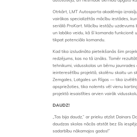
autošosejā, un nesmādē bērnībā apgūto ka
Otrkārt, LMT Autosporta akadēmija izraisīj
vairākas specializētās mācību iestādes, kur
seriālā
ProKart
. Mācību iestāžu uzdevums b
un labāko veidu, kā šī komanda funkcionē un
tikpat potenciālo komandu.
Kad tika izsludināta pieteikšanās šim proj
redzējums, kas no tā iznāks. Tomēr rezultāt
tehnikumi, vidusskolas un bērnu jaunrades ce
ieinteresētību projektā, skolēnu skaitu un
Zemgales, Latgales un Rīgas — tika izvēlētas
apspriežoties, tika nolemts vēl vienu kartin
projektā iesaistīties arvien vairāk vidusskolu
DAUDZ!
„Tas bija daudz,” ar prieku atzīst Dainars D
daudzas skolas nācās atstāt bez šīs iespējas
sadarbību nākamajos gados!”