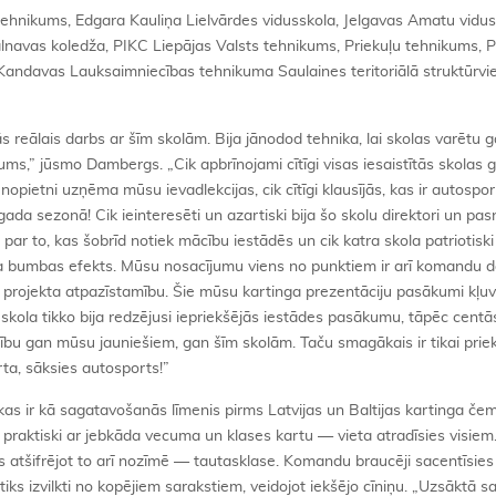
tehnikums, Edgara Kauliņa Lielvārdes vidusskola, Jelgavas Amatu vidus
avas koledža, PIKC Liepājas Valsts tehnikums, Priekuļu tehnikums, 
Kandavas Lauksaimniecības tehnikuma Saulaines teritoriālā struktūrvi
s reālais darbs ar šīm skolām. Bija jānodod tehnika, lai skolas varētu 
ums,” jūsmo Dambergs. „Cik apbrīnojami cītīgi visas iesaistītās skolas 
ietni uzņēma mūsu ievadlekcijas, cik cītīgi klausījās, kas ir autospor
 sezonā! Cik ieinteresēti un azartiski bija šo skolu direktori un pasn
par to, kas šobrīd notiek mācību iestādēs un cik katra skola patriotisk
ega bumbas efekts. Mūsu nosacījumu viens no punktiem ir arī komandu d
a projekta atpazīstamību. Šie mūsu kartinga prezentāciju pasākumi kļuv
skola tikko bija redzējusi iepriekšējās iestādes pasākumu, tāpēc centā
cību gan mūsu jauniešiem, gan šīm skolām. Taču smagākais ir tikai pri
ta, sāksies autosports!”
, kas ir kā sagatavošanās līmenis pirms Latvijas un Baltijas kartinga če
t praktiski ar jebkāda vecuma un klases kartu — vieta atradīsies visiem
as atšifrējot to arī nozīmē — tautasklase. Komandu braucēji sacentīsies
 tiks izvilkti no kopējiem sarakstiem, veidojot iekšējo cīniņu. „Uzsāktā s