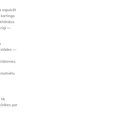
a sapulcēt
 kartinga
mehāniķus
ecīgi —
s
iestādes —
 Vidzemes,
d motivētu
 tik
īnīties par