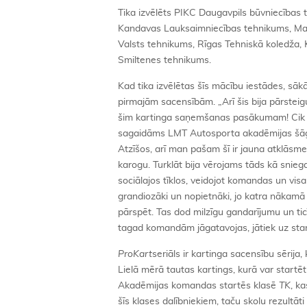
Tika izvēlēts PIKC Daugavpils būvniecības 
Kandavas Lauksaimniecības tehnikums, Maln
Valsts tehnikums, Rīgas Tehniskā koledža, 
Smiltenes tehnikums.
Kad tika izvēlētas šīs mācību iestādes, sākā
pirmajām sacensībām. „Arī šis bija pārsteig
šim kartinga saņemšanas pasākumam! Cik nop
sagaidāms LMT Autosporta akadēmijas šāgada
Atzīšos, arī man pašam šī ir jauna atklāsme 
karogu. Turklāt bija vērojams tāds kā sni
sociālajos tīklos, veidojot komandas un vis
grandiozāki un nopietnāki, jo katra nākamā 
pārspēt. Tas dod milzīgu gandarījumu un ti
tagad komandām jāgatavojas, jātiek uz star
ProKart
seriāls ir kartinga sacensību sērija
Lielā mērā tautas kartings, kurā var startē
Akadēmijas komandas startēs klasē
TK
, k
šīs klases dalībniekiem, taču skolu rezultāti