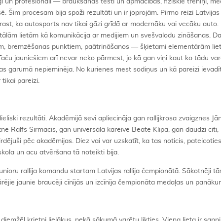
nīgi un profesionāli — braukšanas testi un apmācības, fiziskie treniņi, med
. Šim procesam bija spoži rezultāti un ir joprojām. Pirmo reizi Latvija
rast, ka autosports nav tikai
gāzi grīdā
ar modernāku vai vecāku auto.
lām lietām kā komunikācija ar medijiem un svešvalodu zināšanas. Daž
ijām, bremzēšanas punktiem, paātrināšanos — šķietami elementārām lie
ču jauniešiem arī nevar neko pārmest, jo kā gan viņi kaut ko tādu var
las garumā nepieminēja. No kurienes mest sodiņus un kā pareizi ievad
tikai pareizi.
iski rezultāti. Akadēmijā sevi apliecināja gan rallijkrosa zvaigznes Jān
zne Ralfs Sirmacis, gan universālā kareive Beate Klipa, gan daudzi citi,
uši pēc akadēmijas. Diez vai var uzskatīt, ka tas noticis, pateicoties 
kola un acu atvēršana tā noteikti bija.
nioru rallija komandu startam Latvijas rallija čempionātā. Sākotnēji t
pārējie jaunie braucēji cīnījās un izcīnīja čempionāta medaļas un panāk
diemžēl krietni lielākus, nekā sākumā varētu likties. Viena lieta ir sap