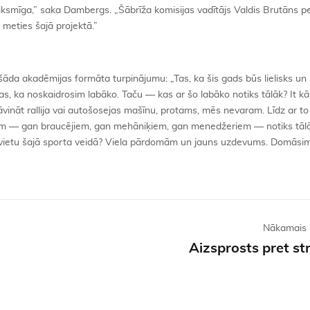
eiksmīga,” saka Dambergs. „Šābrīža komisijas vadītājs Valdis Brutāns pel
š meties šajā projektā.”
āda akadēmijas formāta turpinājumu: „Tas, ka šis gads būs lielisks un
ī tas, ka noskaidrosim labāko. Taču — kas ar šo labāko notiks tālāk? It kā
zdāvināt rallija vai autošosejas mašīnu, protams, mēs nevaram. Līdz ar 
tiem — gan braucējiem, gan mehāniķiem, gan menedžeriem — notiks tālāk
v vietu šajā sporta veidā? Viela pārdomām un jauns uzdevums. Domāsim
Nākamais 
Aizsprosts pret s