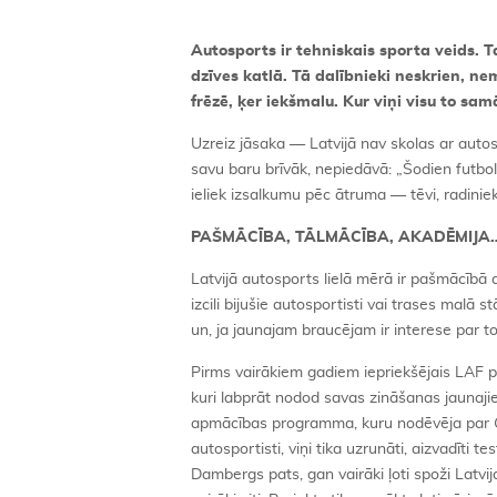
Autosports ir tehniskais sporta veids. T
dzīves katlā. Tā dalībnieki neskrien, ne
frēzē, ķer iekšmalu. Kur viņi visu to sa
Uzreiz jāsaka — Latvijā nav skolas ar autosp
savu baru brīvāk, nepiedāvā: „Šodien futbo
ieliek izsalkumu pēc ātruma — tēvi, radiniek
PAŠMĀCĪBA, TĀLMĀCĪBA, AKADĒMIJA
Latvijā autosports lielā mērā ir pašmācībā
izcili bijušie autosportisti vai trases malā 
un, ja jaunajam braucējam ir interese par 
Pirms vairākiem gadiem iepriekšējais LAF p
kuri labprāt nodod savas zināšanas jaunajiem
apmācības programma, kuru nodēvēja par
autosportisti, viņi tika uzrunāti, aizvadīti 
Dambergs pats, gan vairāki ļoti spoži Latvi