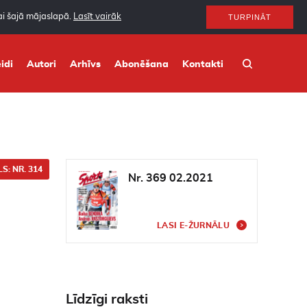
nai šajā mājaslapā.
Lasīt vairāk
TURPINĀT
idi
Autori
Arhīvs
Abonēšana
Kontakti
S: NR. 314
Nr. 369 02.2021
LASI E-ŽURNĀLU
Līdzīgi raksti