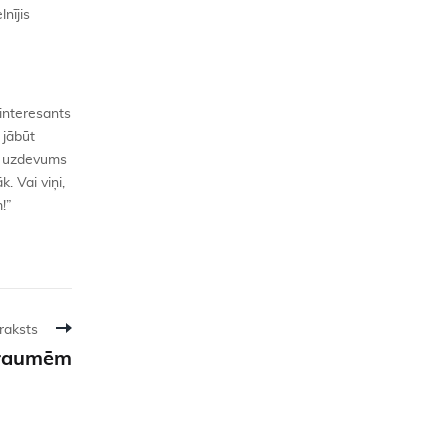
nījis
 interesants
 jābūt
to uzdevums
. Vai viņi,
!”
raksts
traumēm