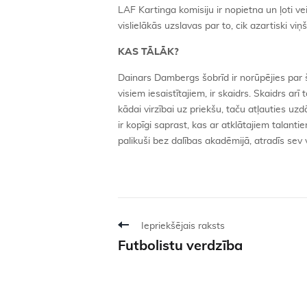
LAF Kartinga komisiju ir nopietna un ļoti v
vislielākās uzslavas par to, cik azartiski viņ
KAS TĀLĀK?
Dainars Dambergs šobrīd ir norūpējies par š
visiem iesaistītajiem, ir skaidrs. Skaidrs ar
kādai virzībai uz priekšu, taču atļauties u
ir kopīgi saprast, kas ar atklātajiem talan
palikuši bez dalības akadēmijā, atradīs se
Iepriekšējais raksts
Futbolistu verdzība