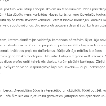
rtingu.
usi pozitīvo karu starp Latvijas skolām un tehnikumiem. Plāns paredzēj
ām tiktu dāvāts viens konkrētas klases karts, ar kuru jāpiedalās tautas
ūtu ap šo kartu izveidot komandu: atrast labāko braucējus, labākos 
 veic sagatavošanos. Bija ieplānoti aptuveni desmit šādi karti un atti
ektam, katram akadēmijas veidotāju komandas pārstāvim, šķiet, bija sav
s pārsteidza visus. Kopumā projektam pieteicās 28 Latvijas izglītības 
ntri. Izvēloties projekta dalībniekus, žūrija vērtēja mācību iestādes
 skolas ģeogrāfisko izvietojumu. No katra Latvijas reģiona — Kurzemes,
 divas profesionāli tehniskās skolas, kurām piešķirt kartingus. Žūrijai
gu piešķirt arī vienai vispārizglītojošajai vidusskolai — lai jau nākamga
.
ambergs. „Negaidījām šādu ieinteresētību un aktivitāti. Tādēļ pat žēl, ka
. Taču šīm skolām ir jāturpina gatavoties, jāturpina sevi apliecināt un c