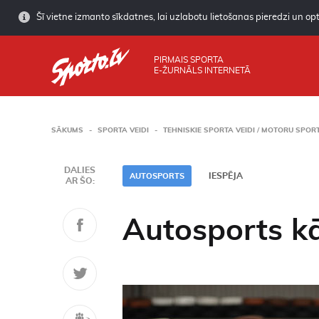
Šī vietne izmanto sīkdatnes, lai uzlabotu lietošanas pieredzi un opti
PIRMAIS SPORTA
E-ŽURNĀLS INTERNETĀ
SĀKUMS
SPORTA VEIDI
TEHNISKIE SPORTA VEIDI / MOTORU SPOR
DALIES
IESPĒJA
AUTOSPORTS
AR ŠO:
Autosports k