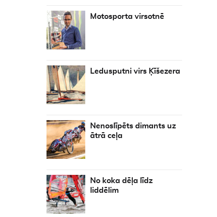
Motosporta virsotnē
Ledusputni virs Ķīšezera
Nenoslīpēts dimants uz
ātrā ceļa
No koka dēļa līdz
liddēlim