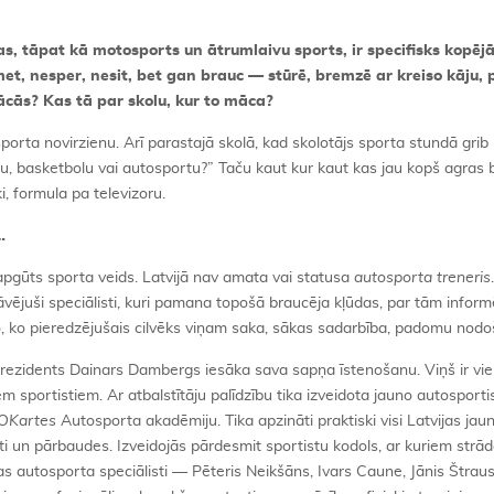
as, tāpat kā motosports un ātrumlaivu sports, ir specifisks kopēj
met, nesper, nesit, bet gan brauc — stūrē, bremzē ar kreiso kāju, 
mācās? Kas tā par skolu, kur to māca?
orta novirzienu. Arī parastajā skolā, kad skolotājs sporta stundā grib 
lu, basketbolu vai autosportu?” Taču kaut kur kaut kas jau kopš agras 
i, formula pa televizoru.
…
 apgūts sporta veids. Latvijā nav amata vai statusa
autosporta treneris
stāvējuši speciālisti, kuri pamana topošā braucēja kļūdas, par tām inform
to, ko pieredzējušais cilvēks viņam saka, sākas sadarbība, padomu nodo
rezidents Dainars Dambergs iesāka sava sapņa īstenošanu. Viņš ir vie
 sportistiem. Ar atbalstītāju palīdzību tika izveidota jauno autosporti
OKartes
Autosporta akadēmiju. Tika apzināti praktiski visi Latvijas jaun
testi un pārbaudes. Izveidojās pārdesmit sportistu kodols, ar kuriem strā
jas autosporta speciālisti — Pēteris Neikšāns, Ivars Caune, Jānis Štrau