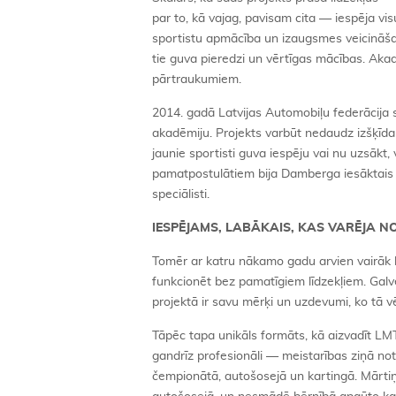
par to, kā vajag, pavisam cita — iespēja vi
sportistu apmācība un izaugsmes veicināšan
tie guva pieredzi un vērtīgas mācības. Ak
pārtraukumiem.
2014. gadā Latvijas Automobiļu federācija
akadēmiju. Projekts varbūt nedaudz izšķīda
jaunie sportisti guva iespēju vai nu uzsākt,
pamatpostulātiem bija Damberga iesāktais 
speciālisti.
IESPĒJAMS, LABĀKAIS, KAS VARĒJA N
Tomēr ar katru nākamo gadu arvien vairāk kļ
funkcionēt bez pamatīgiem līdzekļiem. Galve
projektā ir savu mērķi un uzdevumi, ko tā vē
Tāpēc tapa unikāls formāts, kā aizvadīt LM
gandrīz profesionāli — meistarības ziņā not
čempionātā, autošosejā un kartingā. Mārtiņš 