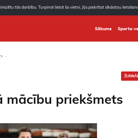
mizētu tās darbību. Turpinot lietot šo vietni, Jūs piekrītat sīkdatņu lietoša
Sākums
Sporta ve
TS
ŽURNĀL
ā mācību priekšmets