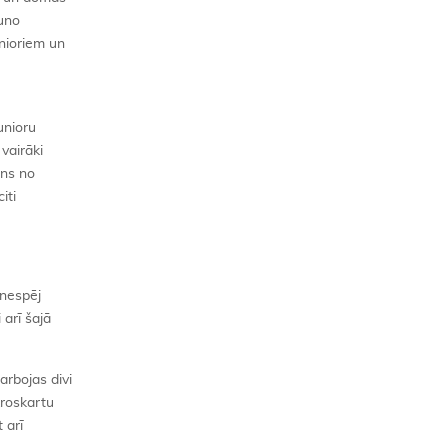
auno
unioriem un
unioru
vairāki
ens no
iti
 nespēj
 arī šajā
arbojas divi
roskartu
 arī