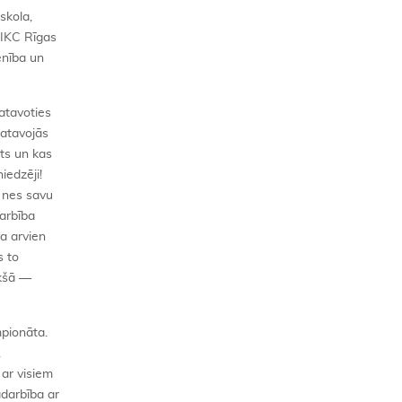
skola,
PIKC Rīgas
enība un
gatavoties
gatavojās
ts un kas
iedzēji!
i nes savu
arbība
a arvien
s to
ekšā —
mpionāta.
.
 ar visiem
adarbība ar