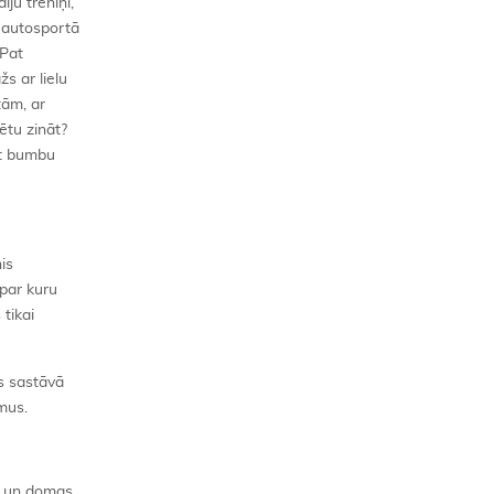
iju treniņi,
s autosportā
 Pat
s ar lielu
tām, ar
ētu zināt?
īt bumbu
is
 par kuru
tikai
ās sastāvā
umus.
ņi un domas