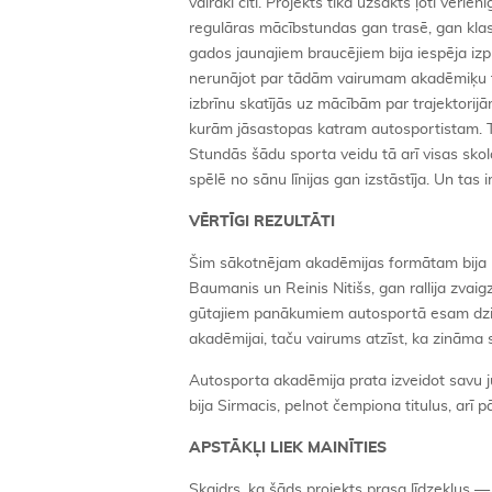
vairāki citi. Projekts tika uzsākts ļoti vērie
regulāras mācībstundas gan trasē, gan klasē
gados jaunajiem braucējiem bija iespēja izp
nerunājot par tādām vairumam akadēmiķu tā
izbrīnu skatījās uz mācībām par trajektor
kurām jāsastopas katram autosportistam. Ta
Stundās šādu sporta veidu tā arī visas sko
spēlē no sānu līnijas gan izstāstīja. Un tas ir 
VĒRTĪGI REZULTĀTI
Šim sākotnējam akadēmijas formātam bija liel
Baumanis un Reinis Nitišs, gan rallija zvaig
gūtajiem panākumiem autosportā esam dzirdēj
akadēmijai, taču vairums atzīst, ka zināma s
Autosporta akadēmija prata izveidot savu ju
bija Sirmacis, pelnot čempiona titulus, arī 
APSTĀKĻI LIEK MAINĪTIES
Skaidrs, ka šāds projekts prasa līdzekļus — 