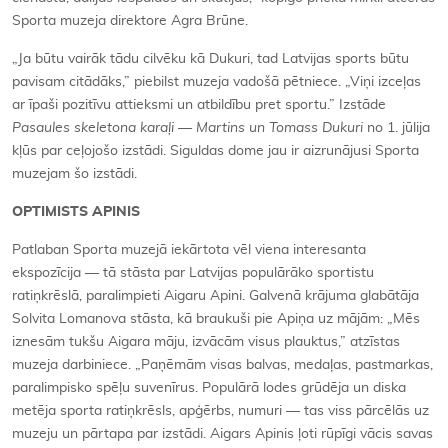
Sporta muzeja direktore Agra Brūne.
„Ja būtu vairāk tādu cilvēku kā Dukuri, tad Latvijas sports būtu
pavisam citādāks,” piebilst muzeja vadošā pētniece. „Viņi izceļas
ar īpaši pozitīvu attieksmi un atbildību pret sportu.” Izstāde
Pasaules skeletona karaļi — Martins un Tomass Dukuri
no 1. jūlija
kļūs par ceļojošo izstādi. Siguldas dome jau ir aizrunājusi Sporta
muzejam šo izstādi.
OPTIMISTS APINIS
Patlaban Sporta muzejā iekārtota vēl viena interesanta
ekspozīcija — tā stāsta par Latvijas populārāko sportistu
ratiņkrēslā, paralimpieti Aigaru Apini. Galvenā krājuma glabātāja
Solvita Lomanova stāsta, kā braukuši pie Apiņa uz mājām: „Mēs
iznesām tukšu Aigara māju, izvācām visus plauktus,” atzīstas
muzeja darbiniece. „Paņēmām visas balvas, medaļas, pastmarkas,
paralimpisko spēļu suvenīrus. Populārā lodes grūdēja un diska
metēja sporta ratiņkrēsls, apģērbs, numuri — tas viss pārcēlās uz
muzeju un pārtapa par izstādi. Aigars Apinis ļoti rūpīgi vācis savas