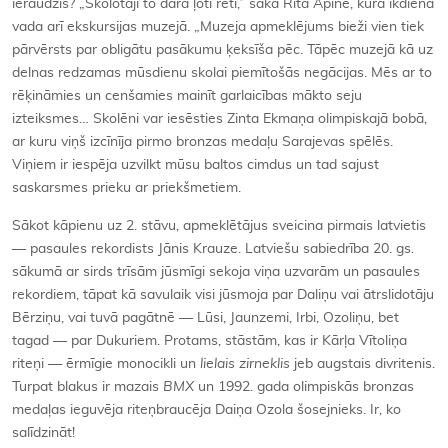
ieraudzīs? „Skolotāji to dara ļoti reti,” saka Rita Apine, kura ikdienā
vada arī ekskursijas muzejā. „Muzeja apmeklējums bieži vien tiek
pārvērsts par obligātu pasākumu ķeksīša pēc. Tāpēc muzejā kā uz
delnas redzamas mūsdienu skolai piemītošās negācijas. Mēs ar to
rēķināmies un cenšamies mainīt garlaicības mākto seju
izteiksmes… Skolēni var iesēsties Zinta Ekmaņa olimpiskajā bobā,
ar kuru viņš izcīnīja pirmo bronzas medaļu Sarajevas spēlēs.
Viņiem ir iespēja uzvilkt mūsu baltos cimdus un tad sajust
saskarsmes prieku ar priekšmetiem.
Sākot kāpienu uz 2. stāvu, apmeklētājus sveicina pirmais latvietis
— pasaules rekordists Jānis Krauze. Latviešu sabiedrība 20. gs.
sākumā ar sirds trīsām jūsmīgi sekoja viņa uzvarām un pasaules
rekordiem, tāpat kā savulaik visi jūsmoja par Daliņu vai ātrslidotāju
Bērziņu, vai tuvā pagātnē — Lūsi, Jaunzemi, Irbi, Ozoliņu, bet
tagad — par Dukuriem. Protams, stāstām, kas ir Kārļa Vītoliņa
riteņi — ērmīgie monocikli un
lielais zirneklis
jeb augstais divritenis.
Turpat blakus ir mazais
BMX
un 1992. gada olimpiskās bronzas
medaļas ieguvēja riteņbraucēja Daiņa Ozola šosejnieks. Ir, ko
salīdzināt!