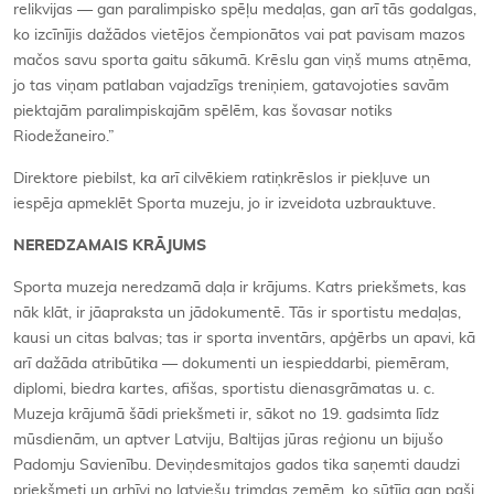
relikvijas — gan paralimpisko spēļu medaļas, gan arī tās godalgas,
ko izcīnījis dažādos vietējos čempionātos vai pat pavisam mazos
mačos savu sporta gaitu sākumā. Krēslu gan viņš mums atņēma,
jo tas viņam patlaban vajadzīgs treniņiem, gatavojoties savām
piektajām paralimpiskajām spēlēm, kas šovasar notiks
Riodežaneiro.”
Direktore piebilst, ka arī cilvēkiem ratiņkrēslos ir piekļuve un
iespēja apmeklēt Sporta muzeju, jo ir izveidota uzbrauktuve.
NEREDZAMAIS KRĀJUMS
Sporta muzeja neredzamā daļa ir krājums. Katrs priekšmets, kas
nāk klāt, ir jāapraksta un jādokumentē. Tās ir sportistu medaļas,
kausi un citas balvas; tas ir sporta inventārs, apģērbs un apavi, kā
arī dažāda atribūtika — dokumenti un iespieddarbi, piemēram,
diplomi, biedra kartes, afišas, sportistu dienasgrāmatas u. c.
Muzeja krājumā šādi priekšmeti ir, sākot no 19. gadsimta līdz
mūsdienām, un aptver Latviju, Baltijas jūras reģionu un bijušo
Padomju Savienību. Deviņdesmitajos gados tika saņemti daudzi
priekšmeti un arhīvi no latviešu trimdas zemēm, ko sūtīja gan paši