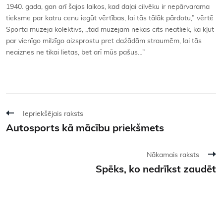
1940. gada, gan arī šajos laikos, kad daļai cilvēku ir nepārvarama
tieksme par katru cenu iegūt vērtības, lai tās tālāk pārdotu,” vērtē
Sporta muzeja kolektīvs, „tad muzejam nekas cits neatliek, kā kļūt
par vienīgo milzīgo aizsprostu pret dažādām straumēm, lai tās
neaiznes ne tikai lietas, bet arī mūs pašus…”
Iepriekšējais raksts
Autosports kā mācību priekšmets
Nākamais raksts
Spēks, ko nedrīkst zaudēt