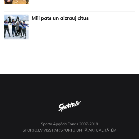
Mīli pats un aizrauj citus
Sporta Apgāda Fonds 2007-2019
SPORTO.LV VISS PAR SPORTU UN TĀ AKTUALITĀTĒM