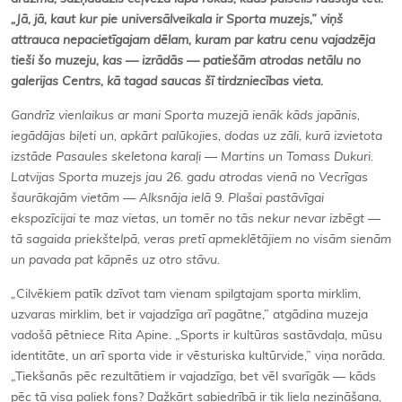
„
Jā, jā, kaut kur pie universālveikala ir Sporta muzejs,” viņš
attrauca nepacietīgajam dēlam, kuram par katru cenu vajadzēja
tieši šo muzeju, kas — izrādās — patiešām atrodas netālu no
galerijas
Centrs
, kā tagad saucas šī tirdzniecības vieta.
Gandrīz vienlaikus ar mani Sporta muzejā ienāk kāds japānis,
iegādājas biļeti un, apkārt palūkojies, dodas uz zāli, kurā izvietota
izstāde
Pasaules skeletona karaļi — Martins un Tomass Dukuri
.
Latvijas Sporta muzejs jau 26. gadu atrodas vienā no Vecrīgas
šaurākajām vietām — Alksnāja ielā 9. Plašai pastāvīgai
ekspozīcijai te maz vietas, un tomēr no tās nekur nevar izbēgt —
tā sagaida priekštelpā, veras pretī apmeklētājiem no visām sienām
un pavada pat kāpnēs uz otro stāvu.
„
Cilvēkiem patīk dzīvot tam vienam spilgtajam sporta mirklim,
uzvaras mirklim, bet ir vajadzīga arī pagātne,” atgādina muzeja
vadošā pētniece Rita Apine. „Sports ir kultūras sastāvdaļa, mūsu
identitāte, un arī sporta vide ir vēsturiska kultūrvide,” viņa norāda.
„Tiekšanās pēc rezultātiem ir vajadzīga, bet vēl svarīgāk — kāds
pēc tā visa paliek fons? Dažkārt sabiedrībā ir tik liela nezināšana,