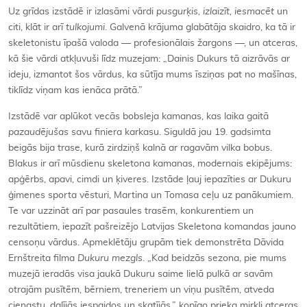
Uz grīdas izstādē ir izlasāmi vārdi
pusgurķis, izlaizīt, iesmacēt
un
citi, klāt ir arī
tulkojumi
. Galvenā krājuma glabātāja skaidro, ka tā ir
skeletonistu īpašā valoda — profesionālais žargons —, un atceras,
kā šie vārdi atkļuvuši līdz muzejam: „Dainis Dukurs tā aizrāvās ar
ideju, izmantot šos vārdus, ka sūtīja mums īsziņas pat no mašīnas,
tiklīdz viņam kas ienāca prātā.”
Izstādē var aplūkot vecās bobsleja kamanas, kas laika gaitā
pazaudējušas
savu finiera karkasu. Siguldā jau 19. gadsimta
beigās bija trase, kurā zirdziņš kalnā ar ragavām vilka bobus.
Blakus ir arī mūsdienu skeletona kamanas, modernais ekipējums:
apģērbs, apavi, cimdi un ķiveres. Izstāde ļauj iepazīties ar Dukuru
ģimenes sporta vēsturi, Martina un Tomasa ceļu uz panākumiem.
Te var uzzināt arī par pasaules trasēm, konkurentiem un
rezultātiem, iepazīt pašreizējo Latvijas Skeletona komandas jauno
censoņu vārdus. Apmeklētāju grupām tiek demonstrēta Dāvida
Ernštreita filma
Dukuru mezgls
. „Kad beidzās sezona, pie mums
muzejā ieradās visa jaukā Dukuru saime lielā pulkā ar savām
otrajām pusītēm, bērniem, treneriem un viņu pusītēm, atveda
cienastu, dalījās iespaidos un skatījās,” kopīgo prieka mirkli atceras