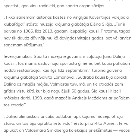
sportisti, gan viņu radinieki, gan sporta organizācijas.
„Tikko saņēmām astoņas kastes no Anglijas Koventrijas volejbola
kluba
Rīga
,” stāsta muzeja krājuma glabātāja Elēna Silāja. „Tur ir
balvas no 1965. līdz 2013. gadam, iespaidīgi kausi. Protams, tagad
nav tik daudz dāvinājumu kā deviņdesmitajos gados, bet vēl arvien
saņemam sūtījumus.”
Ievērojamākais Sporta muzeja ieguvums ir soļotāja Jāna Daliņa
kausi. „Tos mums uzdāvināja sportista ģimene, bet kausi patlaban
nodoti restaurācijai, kas ilgs līdz septembrim,” turpina galvenā
krājumu glabātāja Solvita Lomanova. „Sudraba kausi bija aprakti
Daliņa dzimtajās mājās, Valmieras tuvumā, un tie atradās zem
grīdas vistu kūtī, kur bija nogulējuši 50 gadus. Šie kausi ir izcili
mākslas darbi. 1993. gadā mazdēls Andrejs Mežciems ar palīgiem
tos atrada.”
„Daliņa olimpiskais
ancuks
patlaban aplūkojams muzeja otrajā
stāvā, arī tas bija aprakto lietu vidū,” iestarpina Rita Apine. „Te var
aplūkot arī Voldemāra Šmidberga kolekcijas priekšmetus — vecos