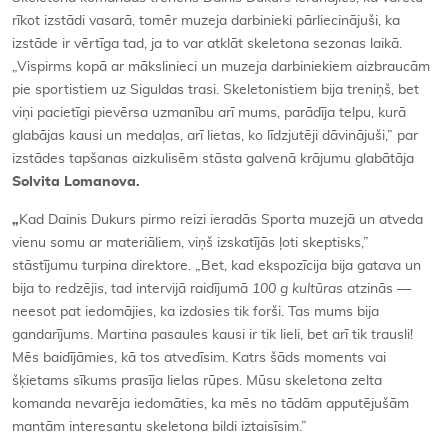
rīkot izstādi vasarā, tomēr muzeja darbinieki pārliecinājuši, ka
izstāde ir vērtīga tad, ja to var atklāt skeletona sezonas laikā.
„Vispirms kopā ar mākslinieci un muzeja darbiniekiem aizbraucām
pie sportistiem uz Siguldas trasi. Skeletonistiem bija treniņš, bet
viņi pacietīgi pievērsa uzmanību arī mums, parādīja telpu, kurā
glabājas kausi un medaļas, arī lietas, ko līdzjutēji dāvinājuši,” par
izstādes tapšanas aizkulisēm stāsta galvenā krājumu glabātāja
Solvita Lomanova.
„
Kad Dainis Dukurs pirmo reizi ieradās Sporta muzejā un atveda
vienu somu ar materiāliem, viņš izskatījās ļoti skeptisks,”
stāstījumu turpina direktore. „Bet, kad ekspozīcija bija gatava un
bija to redzējis, tad intervijā raidījumā
100 g kultūras
atzinās —
neesot pat iedomājies, ka izdosies tik forši. Tas mums bija
gandarījums. Martina pasaules kausi ir tik lieli, bet arī tik trausli!
Mēs baidījāmies, kā tos atvedīsim. Katrs šāds moments vai
šķietams sīkums prasīja lielas rūpes. Mūsu skeletona zelta
komanda nevarēja iedomāties, ka mēs no tādām apputējušām
mantām interesantu skeletona bildi iztaisīsim.”