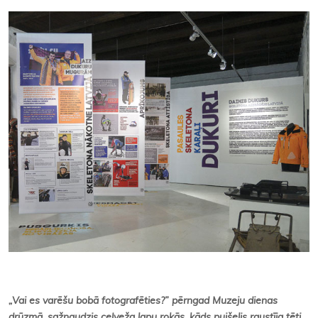
Kontakti
„
Vai es varēšu bobā fotografēties?” pērngad Muzeju dienas
drūzmā, sažņaudzis ceļveža lapu rokās, kāds puišelis raustīja tēti.