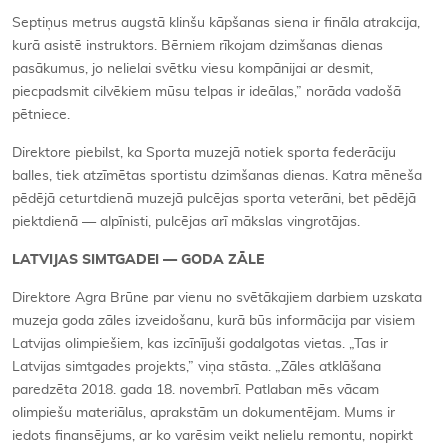
Septiņus metrus augstā klinšu kāpšanas siena ir fināla atrakcija,
kurā asistē instruktors. Bērniem rīkojam dzimšanas dienas
pasākumus, jo nelielai svētku viesu kompānijai ar desmit,
piecpadsmit cilvēkiem mūsu telpas ir ideālas,” norāda vadošā
pētniece.
Direktore piebilst, ka Sporta muzejā notiek sporta federāciju
balles, tiek atzīmētas sportistu dzimšanas dienas. Katra mēneša
pēdējā ceturtdienā muzejā pulcējas sporta veterāni, bet pēdējā
piektdienā — alpīnisti, pulcējas arī mākslas vingrotājas.
LATVIJAS SIMTGADEI — GODA ZĀLE
Direktore Agra Brūne par vienu no svētākajiem darbiem uzskata
muzeja goda zāles izveidošanu, kurā būs informācija par visiem
Latvijas olimpiešiem, kas izcīnījuši godalgotas vietas. „Tas ir
Latvijas simtgades projekts,” viņa stāsta. „Zāles atklāšana
paredzēta 2018. gada 18. novembrī. Patlaban mēs vācam
olimpiešu materiālus, aprakstām un dokumentējam. Mums ir
iedots finansējums, ar ko varēsim veikt nelielu remontu, nopirkt