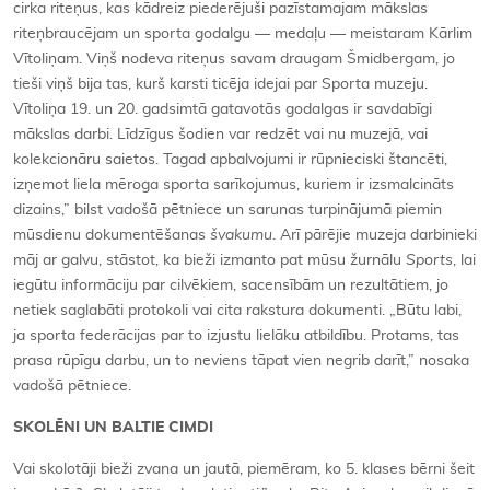
cirka riteņus, kas kādreiz piederējuši pazīstamajam mākslas
riteņbraucējam un sporta godalgu — medaļu — meistaram Kārlim
Vītoliņam. Viņš nodeva riteņus savam draugam Šmidbergam, jo
tieši viņš bija tas, kurš karsti ticēja idejai par Sporta muzeju.
Vītoliņa 19. un 20. gadsimtā gatavotās godalgas ir savdabīgi
mākslas darbi. Līdzīgus šodien var redzēt vai nu muzejā, vai
kolekcionāru saietos. Tagad apbalvojumi ir rūpnieciski štancēti,
izņemot liela mēroga sporta sarīkojumus, kuriem ir izsmalcināts
dizains,” bilst vadošā pētniece un sarunas turpinājumā piemin
mūsdienu dokumentēšanas
švakumu
. Arī pārējie muzeja darbinieki
māj ar galvu, stāstot, ka bieži izmanto pat mūsu žurnālu
Sports
, lai
iegūtu informāciju par cilvēkiem, sacensībām un rezultātiem, jo
netiek saglabāti protokoli vai cita rakstura dokumenti. „Būtu labi,
ja sporta federācijas par to izjustu lielāku atbildību. Protams, tas
prasa rūpīgu darbu, un to neviens tāpat vien negrib darīt,” nosaka
vadošā pētniece.
SKOLĒNI UN BALTIE CIMDI
Vai skolotāji bieži zvana un jautā, piemēram, ko 5. klases bērni šeit