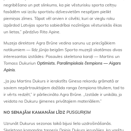
negribēšana un pat slinkums, ka pie vēsturisku sporta celtņu
fasādēm vai izcilu sportistu dzīvesvietām nespējam pielikt
piemiņas zīmes. Tāpat vēl arvien ir cilvēki, kuri ar vieglu roku
izpārdod Latvijas sporta sabiedrībai nozīmīgas vēsturiskās ēkas
un lietas,” pārdzīvo Rita Apine.
Muzeja direktore Agra Brūne vedina sarunu uz priecīgākiem
notikumiem — l
īdz jūnija beigām Sporta muzejā skatāmas divas
interesantas izstādes:
Pasaules skeletona karaļi — Martins un
Tomass Dukuri
un
Optimists. Paralimpiskais čempions — Aigars
Apinis
.
„Ja jau Martins Dukurs ir ierakstīts Ginesa rekordu grāmatā ar
saviem nepārtrauktajiem dažāda ranga čempiona tituliem, tad to
ir vērts redzēt,” ir pārliecināta Agra Brūne. „Izstāde ir unikāla, jo
veidota no Dukuru ģimenes privātajiem materiāliem.”
NO SENAJĀM KAMANĀM LĪDZ
PUSGURĶIM
Uzrunāt Dukurus sezonas laikā bijusi liela uzdrošināšanās.
Skeletona komandas treneris Dainis Dukurs ierunājies, ka varētu