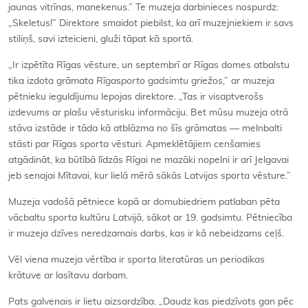
jaunas vitrīnas, manekenus.” Te muzeja darbinieces nospurdz:
„Skeletus!” Direktore smaidot piebilst, ka arī muzejniekiem ir savs
stiliņš, savi izteicieni, gluži tāpat kā sportā.
„Ir izpētīta Rīgas vēsture, un septembrī ar Rīgas domes atbalstu
tika izdota grāmata
Rīga
s
porto gadsimtu griežos
,” ar muzeja
pētnieku ieguldījumu lepojas direktore. „Tas ir visaptverošs
izdevums ar plašu vēsturisku informāciju. Bet mūsu muzeja otrā
stāva izstāde ir tāda kā atblāzma no šīs grāmatas — melnbalti
stāsti par Rīgas sporta vēsturi. Apmeklētājiem cenšamies
atgādināt, ka būtībā līdzās Rīgai ne mazāki nopelni ir arī Jelgavai
jeb senajai Mītavai, kur lielā mērā sākās Latvijas sporta vēsture.”
Muzeja vadošā pētniece kopā ar domubiedriem patlaban pēta
vācbaltu sporta kultūru Latvijā, sākot ar 19. gadsimtu. Pētniecība
ir muzeja dzīves neredzamais darbs, kas ir kā nebeidzams ceļš.
Vēl viena muzeja vērtība ir sporta literatūras un periodikas
krātuve ar lasītavu darbam.
Pats galvenais ir lietu aizsardzība. „Daudz kas piedzīvots gan pēc