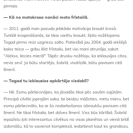
pirmais.
— Kā no motokrosa nonāci moto frīstailā.
— 2011. gadā man pazuda jebkāda motivācija braukt krosā.
Turklāt knapināšanās, lai tikai varētu braukt, šķita nožēlojama.
Togad pirmo reizi uzgriezu salto. Patiesībā jau 2004. gadā iekšējā
balss teica — gribu lēkt frīstailu, bet visi mani atrunāja, sakot:
"Alekss, liecies mierā!" Tāpēc drusku nožēloju, ka ieklausījos citos,
nevis sevī. Ja būtu startējis, šobrīd, visdrīzāk, būtu pavisam citā
līmenī.
— Tagad tu ieklausies apkārtējo viedoklī?
— Nē. Esmu pārliecinājies, ka jāvadās tikai pēc savām sajūtām.
Principā cilvēki joprojām saka, lai beidzu māžoties, metu mieru, bet
esmu pārliecināts, ka ar šo nodarbošanos izbraukšu pavisam citā
līmenī. Ne tikai frīstaila, bet dzīves līmenī. Viss būs kārtībā. Šobrīd
iepazīstu ļoti interesantus cilvēkus no visas planētas un vienā brīdī
izdomāšu, kā to savienot kompleksā, iedarbinot kaut ko grandiozu.