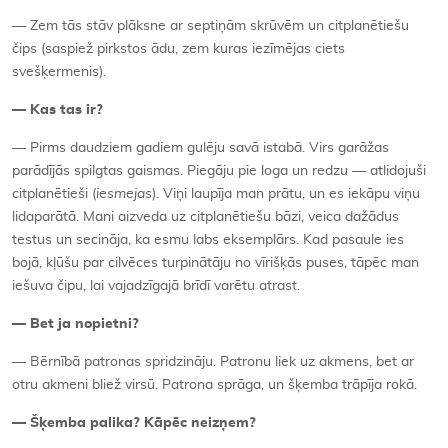
— Zem tās stāv plāksne ar septiņām skrūvēm un citplanētiešu
čips (saspiež pirkstos ādu, zem kuras iezīmējas ciets
svešķermenis).
— Kas tas ir?
— Pirms daudziem gadiem gulēju savā istabā. Virs garāžas
parādījās spilgtas gaismas. Piegāju pie loga un redzu — atlidojuši
citplanētieši (
iesmejas
). Viņi laupīja man prātu, un es iekāpu viņu
lidaparātā. Mani aizveda uz citplanētiešu bāzi, veica dažādus
testus un secināja, ka esmu labs eksemplārs. Kad pasaule ies
bojā, kļūšu par cilvēces turpinātāju no vīrišķās puses, tāpēc man
iešuva čipu, lai vajadzīgajā brīdī varētu atrast.
— Bet ja nopietni?
— Bērnībā patronas spridzināju. Patronu liek uz akmens, bet ar
otru akmeni bliež virsū. Patrona sprāga, un šķemba trāpīja rokā.
— Šķemba palika? Kāpēc neizņem?