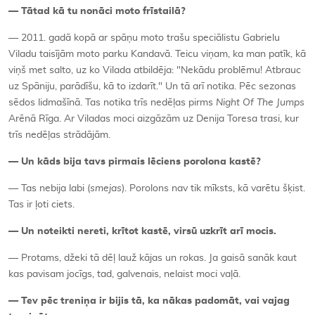
— Tātad kā tu nonāci moto frīstailā?
— 2011. gadā kopā ar spāņu moto trašu speciālistu Gabrielu
Viladu taisījām moto parku Kandavā. Teicu viņam, ka man patīk, kā
viņš met salto, uz ko Vilada atbildēja: "Nekādu problēmu! Atbrauc
uz Spāniju, parādīšu, kā to izdarīt." Un tā arī notika. Pēc sezonas
sēdos lidmašīnā. Tas notika trīs nedēļas pirms
Night Of The Jumps
Arēnā Rīga. Ar Viladas moci aizgāzām uz Denija Toresa trasi, kur
trīs nedēļas strādājām.
— Un kāds bija tavs pirmais lēciens porolona kastē?
— Tas nebija labi (
smejas
). Porolons nav tik mīksts, kā varētu šķist.
Tas ir ļoti ciets.
— Un noteikti nereti, krītot kastē, virsū uzkrīt arī mocis.
— Protams, džeki tā dēļ lauž kājas un rokas. Ja gaisā sanāk kaut
kas pavisam jocīgs, tad, galvenais, nelaist moci vaļā.
— Tev pēc treniņa ir bijis tā, ka nākas padomāt, vai vajag