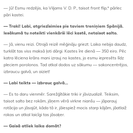
— Jū! Esmu redzējis, ka Viljams V. D. P., taisot
front flip,*
pārlec
pāri kastei.
— Traki! Labi, atgriezīsimies pie taviem treniņiem Spānijā.
Iesākumā tu noteikti vienkārši lēci kastē, netaisot salto.
— Jā, vienu reizi. Otrajā reizē mēģināju griezt. Laika nebija daudz,
turklāt tas viss maksā ļoti dārgi. Kastes īre dienā — 350 eiro. Pēc
katra lēciena krāns mani izrauj no kastes, jo esmu iepresēts līdz
pleciem porolonos. Tad atkal dodos uz sākumu — sakoncentrējos,
izbraucu galvā, un aiziet!
— Labi teikts — izbrauc galvā…
— Es to daru vienmēr. Sarežģītākie triki ir jāvizualizē. Teiksim,
taisot salto bez rokām, jāņem vērā virkne nianšu — jāparauj
rotācija un jāsajūt, kāda tā ir, jāiespiež mocis starp kājām, jāatlaiž
rokas un atkal laicīgi tas jāsaķer.
— Gaisā atliek laika domāt?