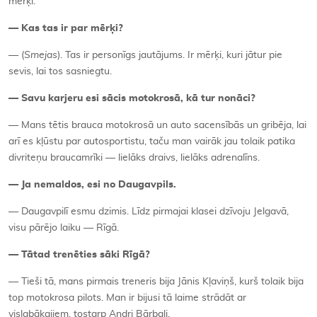
mērķi.
— Kas tas ir par mērķi?
— (
Smejas
). Tas ir personīgs jautājums. Ir mērķi, kuri jātur pie
sevis, lai tos sasniegtu.
— Savu karjeru esi sācis motokrosā, kā tur nonāci?
— Mans tētis brauca motokrosā un auto sacensībās un gribēja, lai
arī es kļūstu par autosportistu, taču man vairāk jau tolaik patika
divriteņu braucamrīki — lielāks draivs, lielāks adrenalīns.
— Ja nemaldos, esi no Daugavpils.
— Daugavpilī esmu dzimis. Līdz pirmajai klasei dzīvoju Jelgavā,
visu pārējo laiku — Rīgā.
— Tātad trenēties sāki Rīgā?
— Tieši tā, mans pirmais treneris bija Jānis Kļaviņš, kurš tolaik bija
top motokrosa pilots. Man ir bijusi tā laime strādāt ar
vislabākajiem, tostarp Andri Bārbali.