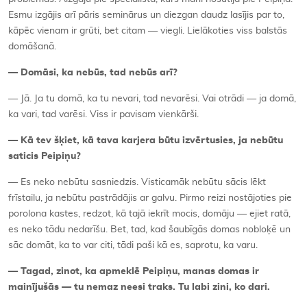
Esmu izgājis arī pāris seminārus un diezgan daudz lasījis par to,
kāpēc vienam ir grūti, bet citam — viegli. Lielākoties viss balstās
domāšanā.
— Domāsi, ka nebūs, tad nebūs arī?
— Jā. Ja tu domā, ka tu nevari, tad nevarēsi. Vai otrādi — ja domā,
ka vari, tad varēsi. Viss ir pavisam vienkārši.
— Kā tev šķiet, kā tava karjera būtu izvērtusies, ja nebūtu
saticis Peipiņu?
— Es neko nebūtu sasniedzis. Visticamāk nebūtu sācis lēkt
frīstailu, ja nebūtu pastrādājis ar galvu. Pirmo reizi nostājoties pie
porolona kastes, redzot, kā tajā iekrīt mocis, domāju — ejiet ratā,
es neko tādu nedarīšu. Bet, tad, kad šaubīgās domas nobloķē un
sāc domāt, ka to var citi, tādi paši kā es, saprotu, ka varu.
— Tagad, zinot, ka apmeklē Peipiņu, manas domas ir
mainījušās — tu nemaz neesi traks. Tu labi zini, ko dari.