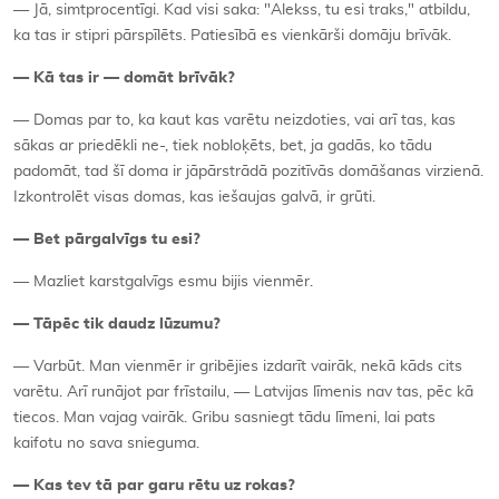
— Jā, simtprocentīgi. Kad visi saka: "Alekss, tu esi traks," atbildu,
ka tas ir stipri pārspīlēts. Patiesībā es vienkārši domāju brīvāk.
— Kā tas ir — domāt brīvāk?
— Domas par to, ka kaut kas varētu neizdoties, vai arī tas, kas
sākas ar priedēkli ne-, tiek nobloķēts, bet, ja gadās, ko tādu
padomāt, tad šī doma ir jāpārstrādā pozitīvās domāšanas virzienā.
Izkontrolēt visas domas, kas iešaujas galvā, ir grūti.
— Bet pārgalvīgs tu esi?
— Mazliet karstgalvīgs esmu bijis vienmēr.
— Tāpēc tik daudz lūzumu?
— Varbūt. Man vienmēr ir gribējies izdarīt vairāk, nekā kāds cits
varētu. Arī runājot par frīstailu, — Latvijas līmenis nav tas, pēc kā
tiecos. Man vajag vairāk. Gribu sasniegt tādu līmeni, lai pats
kaifotu no sava snieguma.
— Kas tev tā par garu rētu uz rokas?