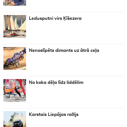
Ledusputni virs Ķīšezera
Nenoslīpēts dimants uz ātrā ceļa
No koka dēļa līdz liddēlim
Karstais Liepājas rallijs