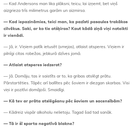
— Kad Andersons man lika plāksni, teicu, lai izņemt, bet viņš
aizgrieza trīs milimetrus garām un aizmirsa.
— Kad iepazināmies, teici man, ka pazīsti pasaules trakākos
cilvēkus. Saki, ar ko tie atšķiras? Kaut kādā ziņā viņi noteikti
ir vienādi.
— Jā, ir. Viņiem patīk ietusēt (
smejas
), atlaist atsperes. Viņiem ir
pilnīgi citas robežas, jebkurā dzīves jomā.
— Atlaist atsperes iedzerot?
— Jā. Domāju, tas ir saistīts ar to, ka gribas atslēgt prātu.
Pārstartēties. Tāpēc arī ballītes pēc šoviem ir diezgan skarbas. Visi
viņi ir pozitīvi domājoši. Smaidīgi.
— Kā tev ar prāta atslēgšanu pēc šoviem un sacensībām?
— Kādreiz vispār alkoholu nelietoju. Tagad šad tad sanāk.
— Tā ir šī sporta negatīvā blakne?