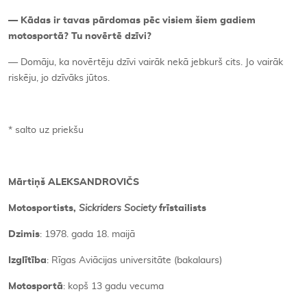
— Kādas ir tavas pārdomas pēc visiem šiem gadiem
motosportā? Tu novērtē dzīvi?
— Domāju, ka novērtēju dzīvi vairāk nekā jebkurš cits. Jo vairāk
riskēju, jo dzīvāks jūtos.
* salto uz priekšu
Mārtiņš ALEKSANDROVIČS
Motosportists,
Sickriders Society
frīstailists
Dzimis
: 1978. gada 18. maijā
Izglītība
: Rīgas Aviācijas universitāte (bakalaurs)
Motosportā
: kopš 13 gadu vecuma