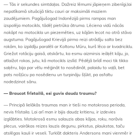
— Tās ir sekundes simtdaļas. Dažreiz lēmumi jāpieņem zibenīgi,lai
nepatīkamā situācijā tiktu cauri ar maksimāli maziem
zaudējumiem. Pagājušogad Indonēzijā pirms rampas man
izspolēja motocikls, tādēļ pietrūka ātruma. Lēciena vidū nācās
nokāpt
no motocikla un piezemēties, uz kājām lecot no otrā stāva
augstuma. Pagājušogad Krievijā pirmo reizi atrādīju salto bez
rokām, ko izpildīju paralēli ar Koltonu Mūru, kurš lēca ar kvadriciklu.
Griežot rotāciju gaisā, atskārtu, ka esmu aizmirsis ieāķēt kāju, jo,
atlaižot rokas, jutu, kā motocikls izslīd. Pēdējā brīdī moci tik tikko
saķēru, bija par vēlu mēģināt to nosēdināt, palaidu to vaļā, bet
pats nošļūcu pa nosēdienu un turpināju šļūkt, pa asfaltu
nodedzinot sānu.
— Braucot frīstailā, esi guvis daudz traumu?
— Principā lielākās traumas man ir tieši no motokrosa perioda,
nevis frīstaila. Lai arī man ir bijis daudz kritienu, ir izdevies
izglābties. Motokrosā esmu salauzis abas kājas, roku, norāvis
plecus, vairākas reizes lauzis degunu, pirkstus, plaukstas, taču
atslēgas kauli ir veseli. Turklāt dakteris Andersons mani vienmēr ir