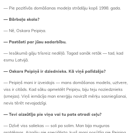
— Pie pozitīvās domāšanas modeļa strādāju kopš 1998. gada.
— Bārbaļa skola?
— Nē, Oskara Peipiņa.
— Pastāsti par jūsu sadarbību.
— Iesākumā gāju trīsreiz nedēļā. Tagad sanāk retāk — tad, kad
esmu Latvijā.
— Oskars Peipiņš ir dziednieks. Kā viņš palīdzēja?
— Peipiņš mani ir izveidojis — mans domāšanas modelis, uztvere,
viss ir citāds. Kad sāku apmeklēt Peipiņu, biju teju noziedznieks
(
smejas
). Viņš iemācīja man enerģiju novirzīt mērķu sasniegšanai,
nevis tērēt nevajadzīgi.
— Tevi aizsūtīja pie viņa vai tu pats atradi ceļu?
— Dzīvē viss saliekas — soli pa solim. Man bija muguras
problēmas. Aizgāju pie speciālista, kurš mani nosūtīja pie Peipiņa.