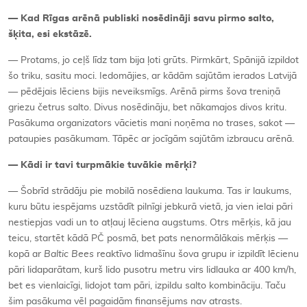
— Kad Rīgas arēnā publiski nosēdināji savu pirmo salto,
šķita, esi ekstāzē.
— Protams, jo ceļš līdz tam bija ļoti grūts. Pirmkārt, Spānijā izpildot
šo triku, sasitu moci. Iedomājies, ar kādām sajūtām ierados Latvijā
— pēdējais lēciens bijis neveiksmīgs. Arēnā pirms šova treniņā
griezu četrus salto. Divus nosēdināju, bet nākamajos divos kritu.
Pasākuma organizators vācietis mani noņēma no trases, sakot —
pataupies pasākumam. Tāpēc ar jocīgām sajūtām izbraucu arēnā.
— Kādi ir tavi turpmākie tuvākie mērķi?
— Šobrīd strādāju pie mobilā nosēdiena laukuma. Tas ir laukums,
kuru būtu iespējams uzstādīt pilnīgi jebkurā vietā, ja vien ielai pāri
nestiepjas vadi un to atļauj lēciena augstums. Otrs mērķis, kā jau
teicu, startēt kādā PČ posmā, bet pats nenormālākais mērķis —
kopā ar
Baltic Bees
reaktīvo lidmašīnu šova grupu ir izpildīt lēcienu
pāri lidaparātam, kurš lido pusotru metru virs lidlauka ar 400 km/h,
bet es vienlaicīgi, lidojot tam pāri, izpildu salto kombināciju. Taču
šim pasākuma vēl pagaidām finansējums nav atrasts.