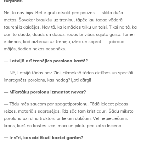
turpināt.
Nē, tā nav bijis. Bet ir grūti atsākt pēc pauzes — slikta dūša
metas. Šovakar braukšu uz treniņu, tāpēc jau tagad vēderā
taureņi izklaidējas. Nav tā, ka iemācies triku un taisi. Tikai no tā, ka
dari to daudz, daudz un daudz, rodas brīvības sajūta gaisā. Tomēr
ir dienas, kad aizbrauc uz treniņu, izlec un saproti — jābrauc
mājās, šodien nekas nesanāks.
— Latvijā arī trenējies porolona kastē?
— Nē, Latvijā tādas nav. Zini, cikmaksā tādas cietības un speciāli
impregnēts porolons, kas nedeg? Ļoti dārgi!
— Mīkstāku porolonu izmantot nevar?
— Tādu mēs saucam par spagetiporolonu. Tādā ielecot piecas
reizes, materiāls sapresējas, līdz sāc tam krist cauri. Šādu mīksto
porolonu uzirdina traktors ar lielām dakšām. Vēl nepieciešams
krāns, kurš no kastes izceļ moci un pilotu pēc katra lēciena.
— Ir vīri, kas aizlēkuši kastei garām?