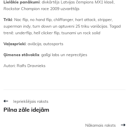
Lielākie panākumi
: divkārtējs Latvijas čempions
MX1
klasē,
Rockstar Champion race
2009 uzvarētājs
Triki
:
Nac flip
,
no hand flip
,
chliffanger
,
hart attack
,
stripper
,
superman indy
,
turn down
un aptuveni 25 triku variācijas. Tagad
trenē:
underflip
,
hell clicker flip
,
tsunami
un
rock
solid
Vaļasprieki
: aviācija, autosports
Ģimenes stāvoklis
: galīgi labs un neprecējies
Autori: Ralfs Dravnieks
Iepriekšējais raksts
Pilna zāle idejām
Nākamais raksts