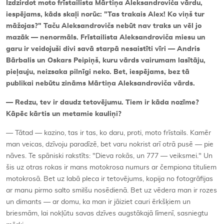
Izdzirdot moto frīstailista Mārtiņa Aleksandroviča vārdu,
iespējams, kāds skaļi norūc: "Tas trakais Alex! Ko viņš tur
māžojas?" Taču Aleksandrovičs nebūt nav traks un vēl jo
mazāk — nenormāls. Frīstailista Aleksandroviča miesu un
garu ir veidojuši divi savā starpā nesaistīti vīri — Andris
Bārbalis un Oskars Peipiņš, kuru vārds vairumam lasītāju,
pieļauju, neizsaka pilnīgi neko. Bet, iespējams, bez tā
publikai nebūtu zināms Mārtiņa Aleksandroviča vārds.
— Redzu, tev ir daudz tetovējumu. Tiem ir kāda nozīme?
Kāpēc kārtis un metamie kauliņi?
— Tātad — kazino, tas ir tas, ko daru, proti, moto frīstails. Kamēr
man veicas, dzīvoju paradīzē, bet varu nokrist arī otrā pusē — pie
nāves. Te spāniski rakstīts: "Dieva rokās, un 777 — veiksmei." Un
šis uz otras rokas ir mans motokrosa numurs ar čempiona tituliem
motokrosā. Bet uz labā pleca ir tetovējums, kopija no fotogrāfijas
ar manu pirmo salto smilšu nosēdienā. Bet uz vēdera man ir rozes
un dimants — ar domu, ka man ir jāiziet cauri ērkšķiem un
briesmām, lai nokļūtu savas dzīves augstākajā līmenī, sasniegtu