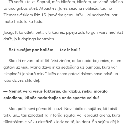
— Tā varētu teikt. Saproti, mēs bliežam, bliežam, un vienā brīdī no
tā visa gribas atiet. Atpūsties. Ja es sezonu nobliežu, tad no
Ziemassvētkiem līdz 15. janvārim ņemu brīvu, lai nedomātu par
moto frīstailu kā tādu.
Jocīgi. It kā atlēti, bet… citi kādreiz pīpēja zāli, to gan vairs nedrīkst
darīt, jo ir dopinga kontroles.
— Bet runājot par bailēm — tev ir bail?
— Skaidri nevaru atbildēt. Visi zinām, ar ko nodarbojamies, esam
gatavi uz visu. Mana dzīve ir kā sēdēšana uz bumbas, kura var
eksplodēt jebkurā mirklī. Mēs esam gatavi riskam sava brīvā un
labā dzīves stila dēļ.
— Ņemot vērā visus faktorus, dārdzību, risku, morālo
spiedienu, kāpēc nodarbojies ar šo sporta veidu?
— Man patīk sevi pārvarēt, lauzt. Nav labākas sajūtas, kā taisīt
triku un… tas izdodas! Tā ir forša sajūta. Vai iebraukt arēnā, kurā
tūkstošiem cilvēku ekstāzē kliedz no tā, ko daru. Šo sajūtu dēļ ir