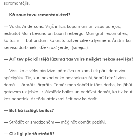
saremontējis.
— Kā sauc tavu remontdakteri?
— Valdis Andersons. Viņš ir licis kopā mani un visus pārējos,
ieskaitot Mairi Levanu un Lauri Freibergu. Man grūti iedomāties,
kā tas ir — būt ārstam, kā ārsts uztver cilvēka ķermeni. Ārsti ir kā
servisa darbinieki, džeki uzšķērdēji (
smejas
).
— Arī tev pēc kārtējā lūzuma tas vairs nešķiet nekas sevišķs?
— Viss, ko cilvēks piedzīvo, pārdzīvo un kam tiek pāri, dara viņu
spēcīgāku. Tie, kuri nekad neko nav salauzuši, šobrīd droši vien
domā — ārprāts, ārprāts. Tomēr man šobrīd ir tāds darbs, ka jābūt
gatavam uz jebko. Ir jāizslēdz bailes un nedrīkst domāt, ka tik kaut
kas nenotiek. Ar tādu attieksmi šeit nav ko darīt.
— Bet kā izslēgt bailes?
— Strādāt ar smadzenēm — mēģināt domāt pozitīvi.
— Cik ilgi pie tā strādā?