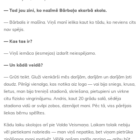
— Tad jau zini, ko nozīmē Bārbaļa skarbā skola.
— Bārbalis ir mašīna. Viņš manī ielika kaut ko tādu, ko neviens cits
nav spējis.
— Kas tas ir?
— Viņš iemāca (
iesmejas
) izdarīt neiespējamo.
— Un kādā veidā?
— Grūti teikt. Gluži vienkārši mēs darījām, darījām un darījām ļoti
daudz. Pilnīgi vienalga, kas notika aiz loga — vai bija sniegs, krusa,
lietus, man bija treniņš stadionā, skriešana, pietupieni un virkne
citu fizisko vingrinājumu. Andris, kaut 20 grādu salā, sēdēja
stadiona vidū ar svilpi zobos, dzenājot mani. Pēc tā, viss pārējais
liekas bērnu spēlītes.
Kādu laiku skolojos arī pie Valda Veismaņa. Laikam tolaik nebiju
vēl pietiekami nobriedis — man viņš nepatika, bet viņam pietrūka
zināšanas mani motivēt. Vēlāk pašam radās apziņa — gribu būt