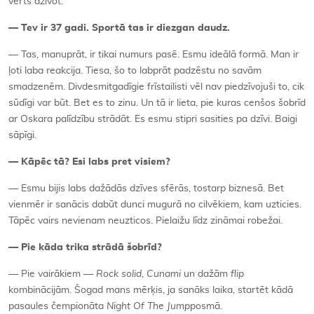
vērts dzīvot.
— Tev ir 37 gadi. Sportā tas ir diezgan daudz.
— Tas, manuprāt, ir tikai numurs pasē. Esmu ideālā formā. Man ir
ļoti laba reakcija. Tiesa, šo to labprāt padzēstu no savām
smadzenēm. Divdesmitgadīgie frīstailisti vēl nav piedzīvojuši to, cik
sūdīgi var būt. Bet es to zinu. Un tā ir lieta, pie kuras cenšos šobrīd
ar Oskara palīdzību strādāt. Es esmu stipri sasities pa dzīvi. Baigi
sāpīgi.
— Kāpēc tā? Esi labs pret visiem?
— Esmu bijis labs dažādās dzīves sfērās, tostarp biznesā. Bet
vienmēr ir sanācis dabūt dunci mugurā no cilvēkiem, kam uzticies.
Tāpēc vairs nevienam neuzticos. Pielaižu līdz zināmai robežai.
— Pie kāda trika strādā šobrīd?
— Pie vairākiem —
Rock solid
,
Cunami
un dažām
flip
kombinācijām. Šogad mans mērķis, ja sanāks laika, startēt kādā
pasaules čempionāta
Night Of The Jump
posmā.