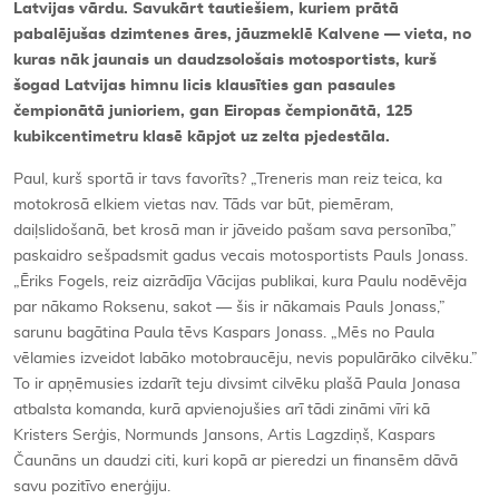
Latvijas vārdu. Savukārt tautiešiem, kuriem prātā
pabalējušas dzimtenes āres, jāuzmeklē Kalvene — vieta, no
kuras nāk jaunais un daudzsološais motosportists, kurš
šogad Latvijas himnu licis klausīties gan pasaules
čempionātā junioriem, gan Eiropas čempionātā, 125
kubikcentimetru klasē kāpjot uz zelta pjedestāla.
Paul, kurš sportā ir tavs favorīts? „Treneris man reiz teica, ka
motokrosā elkiem vietas nav. Tāds var būt, piemēram,
daiļslidošanā, bet krosā man ir jāveido pašam sava personība,”
paskaidro sešpadsmit gadus vecais motosportists Pauls Jonass.
„Ēriks Fogels, reiz aizrādīja Vācijas publikai, kura Paulu nodēvēja
par nākamo Roksenu, sakot — šis ir nākamais Pauls Jonass,”
sarunu bagātina Paula tēvs Kaspars Jonass. „Mēs no Paula
vēlamies izveidot labāko motobraucēju, nevis populārāko cilvēku.”
To ir apņēmusies izdarīt teju divsimt cilvēku plašā Paula Jonasa
atbalsta komanda, kurā apvienojušies arī tādi zināmi vīri kā
Kristers Serģis, Normunds Jansons, Artis Lagzdiņš, Kaspars
Čaunāns un daudzi citi, kuri kopā ar pieredzi un finansēm dāvā
savu pozitīvo enerģiju.