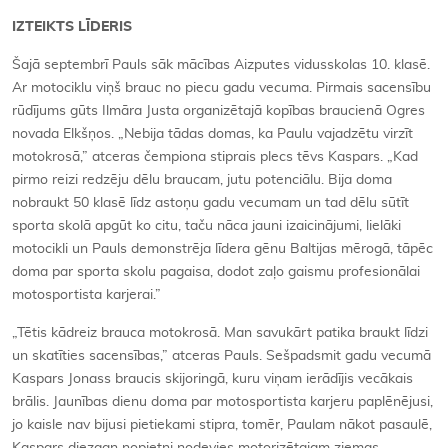
IZTEIKTS LĪDERIS
Šajā septembrī Pauls sāk mācības Aizputes vidusskolas 10. klasē.
Ar motociklu viņš brauc no piecu gadu vecuma. Pirmais sacensību
rūdījums gūts Ilmāra Justa organizētajā kopības braucienā Ogres
novada Elkšņos. „Nebija tādas domas, ka Paulu vajadzētu virzīt
motokrosā,” atceras čempiona stiprais plecs tēvs Kaspars. „Kad
pirmo reizi redzēju dēlu braucam, jutu potenciālu. Bija doma
nobraukt 50 klasē līdz astoņu gadu vecumam un tad dēlu sūtīt
sporta skolā apgūt ko citu, taču nāca jauni izaicinājumi, lielāki
motocikli un Pauls demonstrēja līdera gēnu Baltijas mērogā, tāpēc
doma par sporta skolu pagaisa, dodot zaļo gaismu profesionālai
motosportista karjerai.”
„Tētis kādreiz brauca motokrosā. Man savukārt patika braukt līdzi
un skatīties sacensības,” atceras Pauls. Sešpadsmit gadu vecumā
Kaspars Jonass braucis skijoringā, kuru viņam ierādījis vecākais
brālis. Jaunības dienu doma par motosportista karjeru paplēnējusi,
jo kaisle nav bijusi pietiekami stipra, tomēr, Paulam nākot pasaulē,
Kaspars diezgan nopietni nodevies motorizētajam ziemas