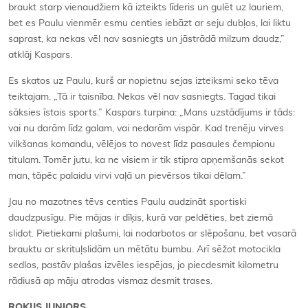
braukt starp vienaudžiem kā izteikts līderis un gulēt uz lauriem,
bet es Paulu vienmēr esmu centies iebāzt ar seju dubļos, lai liktu
saprast, ka nekas vēl nav sasniegts un jāstrādā milzum daudz,”
atklāj Kaspars.
Es skatos uz Paulu, kurš ar nopietnu sejas izteiksmi seko tēva
teiktajam. „Tā ir taisnība. Nekas vēl nav sasniegts. Tagad tikai
sāksies īstais sports.” Kaspars turpina: „Mans uzstādījums ir tāds:
vai nu darām līdz galam, vai nedarām vispār. Kad trenēju virves
vilkšanas komandu, vēlējos to novest līdz pasaules čempionu
titulam. Tomēr jutu, ka ne visiem ir tik stipra apņemšanās sekot
man, tāpēc palaidu virvi vaļā un pievērsos tikai dēlam.”
Jau no mazotnes tēvs centies Paulu audzināt sportiski
daudzpusīgu. Pie mājas ir dīķis, kurā var peldēties, bet ziemā
slidot. Pietiekami plašumi, lai nodarbotos ar slēpošanu, bet vasarā
brauktu ar skrituļslidām un mētātu bumbu. Arī sēžot motocikla
sedlos, pastāv plašas izvēles iespējas, jo piecdesmit kilometru
rādiusā ap māju atrodas vismaz desmit trases.
ROKIJS JUNIORS