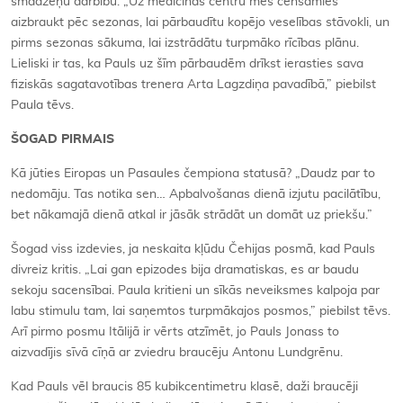
smadzeņu darbību. „Uz medicīnas centru mēs cenšamies
aizbraukt pēc sezonas, lai pārbaudītu kopējo veselības stāvokli, un
pirms sezonas sākuma, lai izstrādātu turpmāko rīcības plānu.
Lieliski ir tas, ka Pauls uz šīm pārbaudēm drīkst ierasties sava
fiziskās sagatavotības trenera Arta Lagzdiņa pavadībā,” piebilst
Paula tēvs.
ŠOGAD PIRMAIS
Kā jūties Eiropas un Pasaules čempiona statusā? „Daudz par to
nedomāju. Tas notika sen… Apbalvošanas dienā izjutu pacilātību,
bet nākamajā dienā atkal ir jāsāk strādāt un domāt uz priekšu.”
Šogad viss izdevies, ja neskaita kļūdu Čehijas posmā, kad Pauls
divreiz kritis. „Lai gan epizodes bija dramatiskas, es ar baudu
sekoju sacensībai. Paula kritieni un sīkās neveiksmes kalpoja par
labu stimulu tam, lai saņemtos turpmākajos posmos,” piebilst tēvs.
Arī pirmo posmu Itālijā ir vērts atzīmēt, jo Pauls Jonass to
aizvadījis sīvā cīņā ar zviedru braucēju Antonu Lundgrēnu.
Kad Pauls vēl braucis 85 kubikcentimetru klasē, daži braucēji