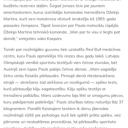
budžetu rezerves daļām. Šogad Jonass ticis pie jauniem
amortizatoriem, kurus izstrādājis komandas menedžeris Džekijs
Martins, kurš sevi motokrosa vēsturē ierakstījis kā 1993. gada
pasaules čempions. Tāpat šosezon par Paula motociklu rūpējās
Džekija Martina tehniskā komanda. „Man par to visu ir liegts pat
domāt,” smejoties saka Kaspars.
Tomēr par nozīmīgāko guvumu tiek uzskatīts
Red Bull
medicīnas
centrs, kuru Pauls apmeklējis trīs reizes divu gadu laikā. Latvijas
Olimpiskajā vienībā sportistu testējuši vien četras stundas, bet
Austrijā zem lupas Pauls pabijis četras dienas. „Mani sagaidīja
četru veidu fiziskās pārbaudes. Pirmajā dienā riteņbraukšana,
otrajā — skriešana, tad airēšana un noslēgumā — spēka tests,
kurā pārbaudīja kāju sagatavotību. Kāju spēku testēja ar
trenažiera palīdzību. Mans uzdevums bija lēkt ar smagumu plecos,
kuru pakāpeniski palielināja.” Pauls izturības latiņu noturēja līdz 37
kilogramiem. Paralēli fiziskajiem testiem ik dienu jāierodas
nozīmētajā vīzītē pie psihologa, kurš liek spēlēt prāta spēles, veic
pārrunas un neskaitāmas procedūras, lai pārbaudītu sportista