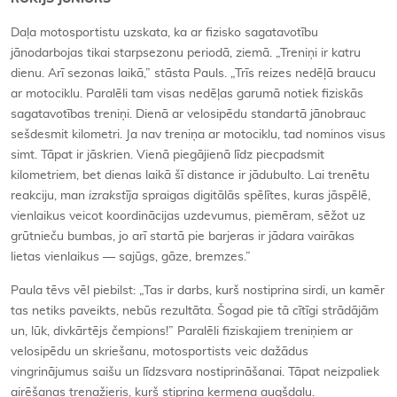
Daļa motosportistu uzskata, ka ar fizisko sagatavotību
jānodarbojas tikai starpsezonu periodā, ziemā. „Treniņi ir katru
dienu. Arī sezonas laikā,” stāsta Pauls. „Trīs reizes nedēļā braucu
ar motociklu. Paralēli tam visas nedēļas garumā notiek fiziskās
sagatavotības treniņi. Dienā ar velosipēdu standartā jānobrauc
sešdesmit kilometri. Ja nav treniņa ar motociklu, tad nominos visus
simt. Tāpat ir jāskrien. Vienā piegājienā līdz piecpadsmit
kilometriem, bet dienas laikā šī distance ir jādubulto. Lai trenētu
reakciju, man
izrakstīja
spraigas digitālās spēlītes, kuras jāspēlē,
vienlaikus veicot koordinācijas uzdevumus, piemēram, sēžot uz
grūtnieču bumbas, jo arī startā pie barjeras ir jādara vairākas
lietas vienlaikus — sajūgs, gāze, bremzes.”
Paula tēvs vēl piebilst: „Tas ir darbs, kurš nostiprina sirdi, un kamēr
tas netiks paveikts, nebūs rezultāta. Šogad pie tā cītīgi strādājām
un, lūk, divkārtējs čempions!” Paralēli fiziskajiem treniņiem ar
velosipēdu un skriešanu, motosportists veic dažādus
vingrinājumus saišu un līdzsvara nostiprināšanai. Tāpat neizpaliek
airēšanas trenažieris, kurš stiprina ķermeņa augšdaļu.