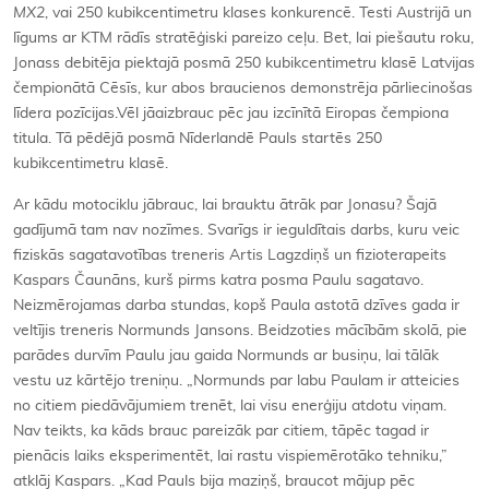
MX2
, vai 250 kubikcentimetru klases konkurencē. Testi Austrijā un
līgums ar KTM rādīs stratēģiski pareizo ceļu. Bet, lai piešautu roku,
Jonass debitēja piektajā posmā 250 kubikcentimetru klasē Latvijas
čempionātā Cēsīs, kur abos braucienos demonstrēja pārliecinošas
līdera pozīcijas.Vēl jāaizbrauc pēc jau izcīnītā Eiropas čempiona
titula. Tā pēdējā posmā Nīderlandē Pauls startēs 250
kubikcentimetru klasē.
Ar kādu motociklu jābrauc, lai brauktu ātrāk par Jonasu? Šajā
gadījumā tam nav nozīmes. Svarīgs ir ieguldītais darbs, kuru veic
fiziskās sagatavotības treneris Artis Lagzdiņš un fizioterapeits
Kaspars Čaunāns, kurš pirms katra posma Paulu sagatavo.
Neizmērojamas darba stundas, kopš Paula astotā dzīves gada ir
veltījis treneris Normunds Jansons. Beidzoties mācībām skolā, pie
parādes durvīm Paulu jau gaida Normunds ar busiņu, lai tālāk
vestu uz kārtējo treniņu. „Normunds par labu Paulam ir atteicies
no citiem piedāvājumiem trenēt, lai visu enerģiju atdotu viņam.
Nav teikts, ka kāds brauc pareizāk par citiem, tāpēc tagad ir
pienācis laiks eksperimentēt, lai rastu vispiemērotāko tehniku,”
atklāj Kaspars. „Kad Pauls bija maziņš, braucot mājup pēc