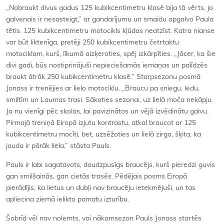
„Nobraukt divus gadus 125 kubikcentimetru klasē bija tā vērts, jo
galvenais ir nesasteigt,” ar gandarījumu un smaidu apgalvo Paula
tētis. 125 kubikcentimetru motocikls kļūdas neatzīst. Katra nianse
var būt liktenīga, pretēji 250 kubikcentimetru četrtaktu
motociklam, kurš, līkumā aizķeroties, spēj izkārpīties. „Jācer, ka šie
divi gadi, būs nostiprinājuši nepieciešamās iemaņas un palīdzēs
braukt ātrāk 250 kubikcentimetru klasē.” Starpsezonu posmā
Jonass ir trenējies ar lielo motociklu. „Braucu pa sniegu, ledu,
smiltīm un
Laumas
trasi. Sākoties sezonai, uz lielā moča nekāpju.
Ja nu vienīgi pēc skolas, lai pavizinātos un vējā izvēdinātu galvu.
Pirmajā treniņā Eiropā izjutu kontrastu, atkal braucot ar 125
kubikcentimetru mocīti, bet, uzsēžoties un lielā zirga, šķita, ka
jauda ir pārāk liela,” stāsta Pauls.
Pauls ir labi sagatavots, daudzpusīgs braucējs, kurš pieredzi guvis
gan smilšainās, gan cietās trasēs. Pēdējais posms Eiropā
pierādījis, ka lietus un dubļi nav braucēju ietekmējuši, un tas
apliecina ziemā ielikto pamatu izturību.
Šobrīd vēl nav nolemts, vai nākamsezon Pauls Jonass startēs