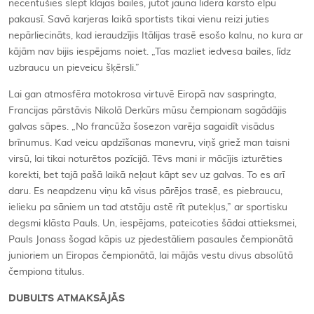
necentušies slēpt klajās bailes, jūtot jaunā līdera karsto elpu
pakausī. Savā karjeras laikā sportists tikai vienu reizi juties
nepārliecināts, kad ieraudzījis Itālijas trasē esošo kalnu, no kura ar
kājām nav bijis iespējams noiet. „Tas mazliet iedvesa bailes, līdz
uzbraucu un pieveicu šķērsli.”
Lai gan atmosfēra motokrosa virtuvē Eiropā nav saspringta,
Francijas pārstāvis Nikolā Derkūrs mūsu čempionam sagādājis
galvas sāpes. „No francūža šosezon varēja sagaidīt visādus
brīnumus. Kad veicu apdzīšanas manevru, viņš griež man taisni
virsū, lai tikai noturētos pozīcijā. Tēvs mani ir mācījis izturēties
korekti, bet tajā pašā laikā neļaut kāpt sev uz galvas. To es arī
daru. Es neapdzenu viņu kā visus pārējos trasē, es piebraucu,
ielieku pa sāniem un tad atstāju astē rīt putekļus,” ar sportisku
degsmi klāsta Pauls. Un, iespējams, pateicoties šādai attieksmei,
Pauls Jonass šogad kāpis uz pjedestāliem pasaules čempionātā
junioriem un Eiropas čempionātā, lai mājās vestu divus absolūtā
čempiona titulus.
DUBULTS ATMAKSĀJĀS