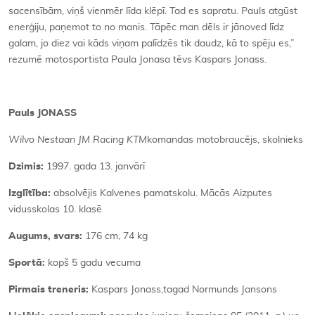
sacensībām, viņš vienmēr līda klēpī. Tad es sapratu. Pauls atgūst
enerģiju, paņemot to no manis. Tāpēc man dēls ir jānoved līdz
galam, jo diez vai kāds viņam palīdzēs tik daudz, kā to spēju es,”
rezumē motosportista Paula Jonasa tēvs Kaspars Jonass.
Pauls JONASS
Wilvo Nestaan JM Racing KTM
komandas motobraucējs, skolnieks
Dzimis:
1997. gada 13. janvārī
Izglītība:
absolvējis Kalvenes pamatskolu. Mācās Aizputes
vidusskolas 10. klasē
Augums, svars:
176 cm, 74 kg
Sportā:
kopš 5 gadu vecuma
Pirmais treneris:
Kaspars Jonass,tagad Normunds Jansons