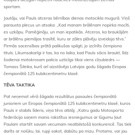
sportam.
Jautāju, vai Pauls atceras bērnības dienas motocikla mugurā. Viņš
parausta plecus un atsaka: „Kad manam brālēnam nopirka mocīti,
es uzkāpu. Pamēģināju, un man iepatikās. Atceros, ka braukājām
ar brālēnu piemājas trasītē, kuru ar zāles pļāvēju izveidoja tēvs.”
Pirmās sacensības prātā palikušas spilgti, jo izcīnīts čempiona
tituls. Likumsakarīgi ir tas, ka no laika, kad Pauls sācis braukt, līdz
šodienai motokrosam palicis uzticīgs tikai viens cīņubiedrs —
Tomass Šileika, kurš arī aizstāvēja Latvijas godu šāgada Eiropas
čempionātā 125 kubikcentimetru klasē.
TĒVA TAKTIKA
Pat neņemot vērā šāgada rezultātus pasaules čempionātā
junioriem un Eiropas čempionātā 125 kubikcentimetru klasē, kuros
Pauls ir stabils līderis, viņa tēvs atklāj: „Katru gadu Motosporta
federācija saņem manis rakstītus iesniegumus ar lūgumu ļaut
Paulam startēt savam vecumam neatbilstošā konkurencē. Tas tiek
darīts ar nolūku, lai, rupji sakot, dabūtu pa mizu. Protams, var jau