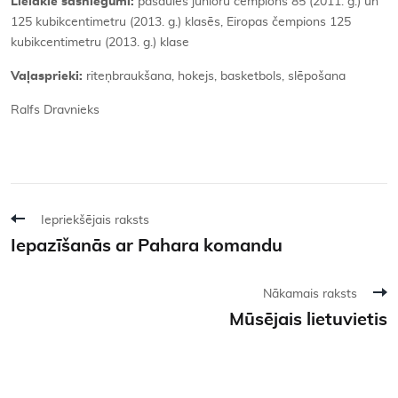
Lielākie sasniegumi:
pasaules junioru čempions 85 (2011. g.) un
125 kubikcentimetru (2013. g.) klasēs, Eiropas čempions 125
kubikcentimetru (2013. g.) klase
Vaļasprieki:
riteņbraukšana, hokejs, basketbols, slēpošana
Ralfs Dravnieks
Iepriekšējais raksts
Iepazīšanās ar Pahara komandu
Nākamais raksts
Mūsējais lietuvietis