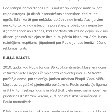
Pēc sātīgās darba dienas Pauls
nolūst
ap vienpadsmitiem, bet
ceļas astoņos. Ja dienā ir paredzētas sacensības, tad stundu
agrāk. Ēdienkartē gan nekādas atkāpes nav ierakstītas. Ja vien
neskaita to, ka nav ieteicams pārēsties, ierobežojumi nepastāv,
izņemot sacensību dienas, kad sportists atturas no gaļas un visas
dienas garumā mielojas ar ātro auzu pārslu biezputru
AXA,
kuras
ražotājiem, iespējams, jāpadomā par Paula Jonasa iemūžināšanu
reklāmas rullītī.
BUĻĻA BALSTS
2010. gadā, kad Pauls Jonass 85 kubikcentimetru klasē ierindojās
ceturtajā vietā Eiropas čempionāta kopvērtējumā,
KTM
frontē
pavīdēja doma, par talantīgu junioru atbalstu Eiropā. Gadu vēlāk,
kāpjot uz augstākā pjedestāla pakāpiena, Pauls parakstīja līgumu
ar
KTM
, tam sekoja līgums ar
Red Bull
. Lielā mērā šiem nopelniem
jāpateicas Kristeram Serģim, kurš pēc mutiskas vienošanās ir
Paula menedžeris.
KTM
rūpējas par tehnisko pusi, nodrošinot ar svaigu motociklu un