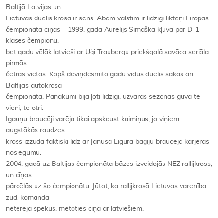
Baltijā Latvijas un
Lietuvas duelis krosā ir sens. Abām valstīm ir līdzīgi likteņi Eiropas
čempionāta cīņās – 1999. gadā Aurēlijs Simaška kļuva par D-1
klases čempionu,
bet gadu vēlāk latvieši ar Uģi Traubergu priekšgalā savāca seriāla
pirmās
četras vietas. Kopš deviņdesmito gadu vidus duelis sākās arī
Baltijas autokrosa
čempionātā. Panākumi bija ļoti līdzīgi, uzvaras sezonās guva te
vieni, te otri.
Igauņu braucēji varēja tikai apskaust kaimiņus, jo viņiem
augstākās raudzes
kross izzuda faktiski līdz ar Jānusa Ligura bagiju braucēja karjeras
noslēgumu.
2004. gadā uz Baltijas čempionāta bāzes izveidojās NEZ rallijkross,
un cīņas
pārcēlās uz šo čempionātu. Jūtot, ka rallijkrosā Lietuvas varenība
zūd, komanda
netērēja spēkus, metoties cīņā ar latviešiem.