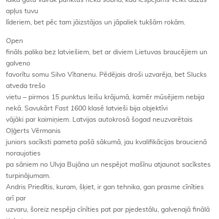
laikā gūtu vairāk punktus nekā šobrīd, kad iespējams veikt dažus
apļus tuvu
līderiem, bet pēc tam jāizstājas un jāpaliek tukšām rokām.
Open
fināls palika bez latviešiem, bet ar diviem Lietuvas braucējiem un
galveno
favorītu somu Silvo Vītanenu. Pēdējais droši uzvarēja, bet Slucks
atveda trešo
vietu – pirmos 15 punktus leišu krājumā, kamēr mūsējiem nebija
nekā. Savukārt
Fast 1600
klasē latvieši bija objektīvi
vājāki par kaimiņiem. Latvijas autokrosā šogad neuzvarētais
Oļģerts Vērmanis
juniors sacīksti pameta pašā sākumā, jau kvalifikācijas braucienā
noraujoties
pa sāniem no Ulvja Bujāna un nespējot mašīnu atjaunot sacīkstes
turpinājumam.
Andris Priedītis, kuram, šķiet, ir gan tehnika, gan prasme cīnīties
arī par
uzvaru, šoreiz nespēja cīnīties pat par pjedestālu, galvenajā finālā