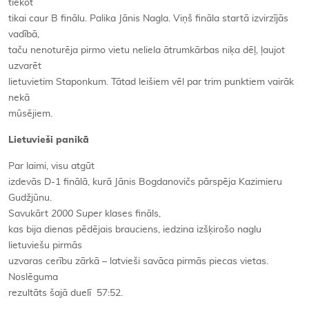
tiekot
tikai caur B finālu. Palika Jānis Nagla. Viņš fināla startā izvirzījās
vadībā,
taču nenoturēja pirmo vietu neliela ātrumkārbas niķa dēļ, ļaujot
uzvarēt
lietuvietim Staponkum. Tātad leišiem vēl par trim punktiem vairāk
nekā
mūsējiem.
Lietuvieši panikā
Par laimi, visu atgūt
izdevās D-1 finālā, kurā Jānis Bogdanovičs pārspēja Kazimieru
Gudžjūnu.
Savukārt
2000 Super
klases fināls,
kas bija dienas pēdējais brauciens, iedzina izšķirošo naglu
lietuviešu pirmās
uzvaras cerību zārkā – latvieši savāca pirmās piecas vietas.
Noslēguma
rezultāts šajā duelī 57:52.