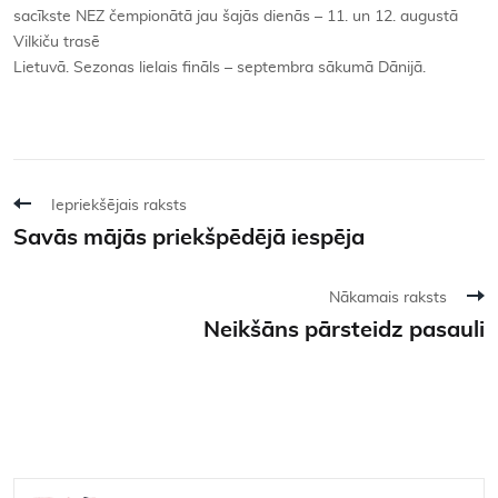
sacīkste NEZ čempionātā jau šajās dienās – 11. un 12. augustā
Vilkiču trasē
Lietuvā. Sezonas lielais fināls – septembra sākumā Dānijā.
Iepriekšējais raksts
Savās mājās priekšpēdējā iespēja
Nākamais raksts
Neikšāns pārsteidz pasauli