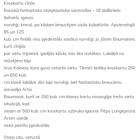
Kroskartu cīņās
Bauskā fantastiska starptautiska sacensība – 18 dalībnieki
(latvieši, igauņi,
norvēģi, krievi), pa kādam braucējam visās kubatūrās. Apvienotajā
85 un 125
kub. cm finālā visu pjedestālu savāca norvēģi, jo Jānim Baumanim,
kurš cīnījās
par vietu trijniekā, gadījās kļūda, kas lika izstāties. Labākā no
mūsējiem bija
Ieva Kalniņa, kura guva ceturto vietu. Tikmēr lielāko kroskartu 250
un 650 kub.
cm klasē labākie divi bija norvēģi, bet fantastisku braucienu
aizvadīja Artis
Baumanis, kurš ar 250 kub. cm klases kartu nosargāja trešo vietu
situācijā, kad
viņam ar 500 kub. cm kroskartu uzbruka igaunis Pēps Langeprons.
Artim vairāk
nekā pelnīts pjedestāls.
Starp citu, ceturtā