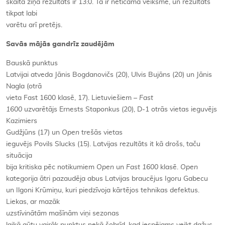
skaita ziņā rezultāts ir 13:0. Tā ir neticama veiksme, un rezultāts
tikpat labi
varētu arī pretējs.
Savās mājās gandrīz zaudējām
Bauskā punktus
Latvijai atveda Jānis Bogdanovičs (20), Ulvis Bujāns (20) un Jānis
Nagla (otrā
vieta Fast 1600 klasē, 17). Lietuviešiem –
Fast
1600
uzvarētājs Ernests Staponkus (20), D-1 otrās vietas ieguvējs
Kazimiers
Gudžjūns (17) un
Open
trešās vietas
ieguvējs Povils Slucks (15). Latvijas rezultāts it kā drošs, taču
situācija
bija kritiska pēc notikumiem
Open
un
Fast 1600
klasē.
Open
kategorija ātri pazaudēja abus Latvijas braucējus Igoru Gabecu
un Ilgoni Krūmiņu, kuri piedzīvoja kārtējos tehnikas defektus.
Liekas, ar mazāk
uzstīvinātām
mašīnām viņi sezonas