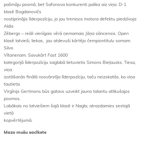
pašmāju posmā, bet Safonova konkurenti palika aiz viņa. D-1
klasē Bogdanovičs
nostiprinājis līderpozīciju, jo jau treniņos motora defektu piedzīvoja
Aldis
Zēbergs – reāli vienīgais vērā ņemamais Jāņa sāncensis.
Open
klasē latvieši, liekas, jau atdevuši kārtējo čempiontitulu somam
Silvo
Vītanenam. Savukārt
Fast 1600
kategorijā līderpozīciju saglabā lietuvietis Simons Bieļausks. Tiesa,
viņa
izstāšanās finālā nosvārstīja līderpozīciju, taču neizskatās, ka viņa
tautietis
Virgīnijs Gertmons būs gatavs uzveikt jauno talantu atlikušajos
posmos.
Labākais no latviešiem šajā klasē ir Nagla, atrazdamies sestajā
vietā
kopvērtējumā.
Mazo mušu sacīkste