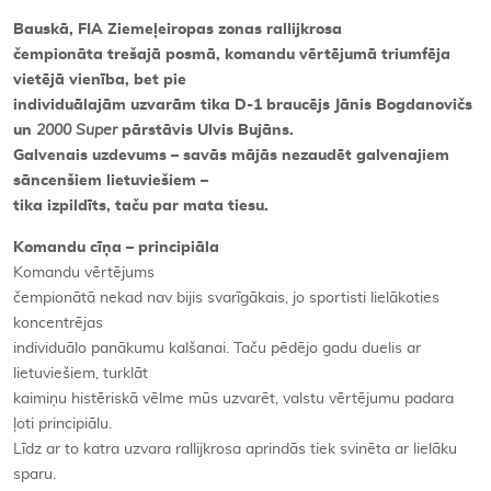
Bauskā, FIA Ziemeļeiropas zonas rallijkrosa
čempionāta trešajā posmā, komandu vērtējumā triumfēja
vietējā vienība, bet pie
individuālajām uzvarām tika D-1 braucējs Jānis Bogdanovičs
un
2000 Super
pārstāvis Ulvis Bujāns.
Galvenais uzdevums – savās mājās nezaudēt galvenajiem
sāncenšiem lietuviešiem –
tika izpildīts, taču par mata tiesu.
Komandu cīņa – principiāla
Komandu vērtējums
čempionātā nekad nav bijis svarīgākais, jo sportisti lielākoties
koncentrējas
individuālo panākumu kalšanai. Taču pēdējo gadu duelis ar
lietuviešiem, turklāt
kaimiņu histēriskā vēlme mūs uzvarēt, valstu vērtējumu padara
ļoti principiālu.
Līdz ar to katra uzvara rallijkrosa aprindās tiek svinēta ar lielāku
sparu.