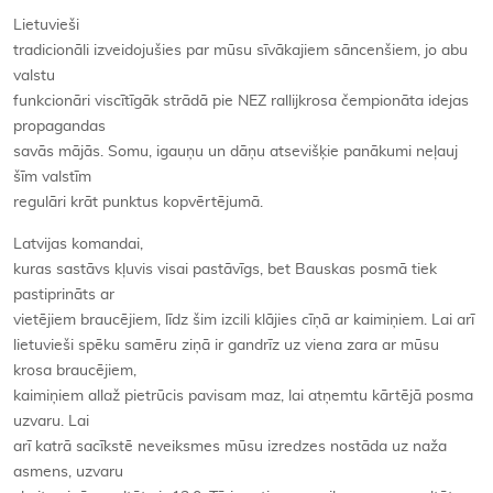
Lietuvieši
tradicionāli izveidojušies par mūsu sīvākajiem sāncenšiem, jo abu
valstu
funkcionāri viscītīgāk strādā pie NEZ rallijkrosa čempionāta idejas
propagandas
savās mājās. Somu, igauņu un dāņu atsevišķie panākumi neļauj
šīm valstīm
regulāri krāt punktus kopvērtējumā.
Latvijas komandai,
kuras sastāvs kļuvis visai pastāvīgs, bet Bauskas posmā tiek
pastiprināts ar
vietējiem braucējiem, līdz šim izcili klājies cīņā ar kaimiņiem. Lai arī
lietuvieši spēku samēru ziņā ir gandrīz uz viena zara ar mūsu
krosa braucējiem,
kaimiņiem allaž pietrūcis pavisam maz, lai atņemtu kārtējā posma
uzvaru. Lai
arī katrā sacīkstē neveiksmes mūsu izredzes nostāda uz naža
asmens, uzvaru