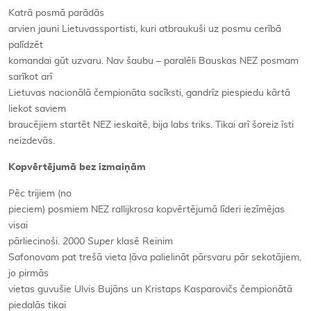
Katrā posmā parādās
arvien jauni Lietuvassportisti, kuri atbraukuši uz posmu cerībā
palīdzēt
komandai gūt uzvaru. Nav šaubu – paralēli Bauskas NEZ posmam
sarīkot arī
Lietuvas nacionālā čempionāta sacīksti, gandrīz piespiedu kārtā
liekot saviem
braucējiem startēt NEZ ieskaitē, bija labs triks. Tikai arī šoreiz īsti
neizdevās.
Kopvērtējumā bez izmaiņām
Pēc trijiem (no
pieciem) posmiem NEZ rallijkrosa kopvērtējumā līderi iezīmējas
visai
pārliecinoši.
2000 Super
klasē Reinim
Safonovam pat trešā vieta ļāva palielināt pārsvaru pār sekotājiem,
jo pirmās
vietas guvušie Ulvis Bujāns un Kristaps Kasparovičs čempionātā
piedalās tikai