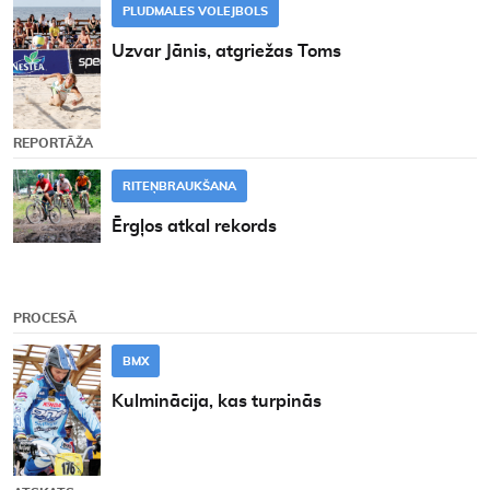
PLUDMALES VOLEJBOLS
Uzvar Jānis, atgriežas Toms
REPORTĀŽA
RITEŅBRAUKŠANA
Ērgļos atkal rekords
PROCESĀ
BMX
Kulminācija, kas turpinās