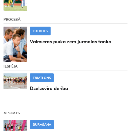
PROCESĀ
FUTBOLS
Valmieras puika zem Jūrmalas tanka
IESPĒJA
TRIATLONS
Dzelzsvīru derība
ATSKATS
BURĀŠANA