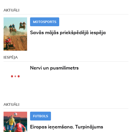
AKTUĀLI
MOTOSPORTS
Savās mājās priekšpēdējā iespēja
IESPĒJA
Nervi un pusmilimetrs
AKTUĀLI
FUTBOLS
Eiropas ieņemšana. Turpinājums