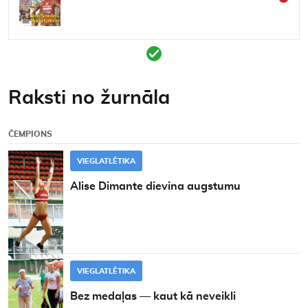
Kontakti
Raksti no žurnāla
ČEMPIONS
VIEGLATLĒTIKA
Alise Dimante dievina augstumu
PROCESĀ
VIEGLATLĒTIKA
Bez medaļas — kaut kā neveikli