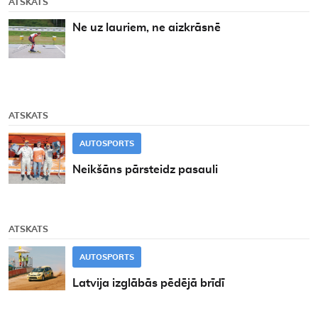
ATSKATS
Ne uz lauriem, ne aizkrāsnē
ATSKATS
AUTOSPORTS
Neikšāns pārsteidz pasauli
ATSKATS
AUTOSPORTS
Latvija izglābās pēdējā brīdī