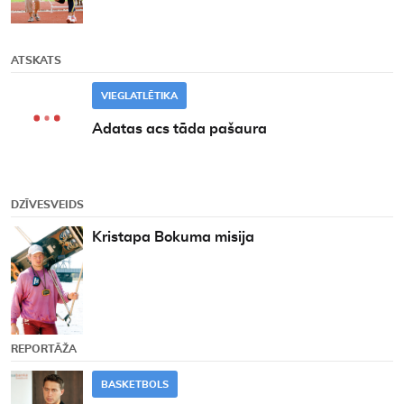
ATSKATS
VIEGLATLĒTIKA
Adatas acs tāda pašaura
DZĪVESVEIDS
Kristapa Bokuma misija
REPORTĀŽA
BASKETBOLS