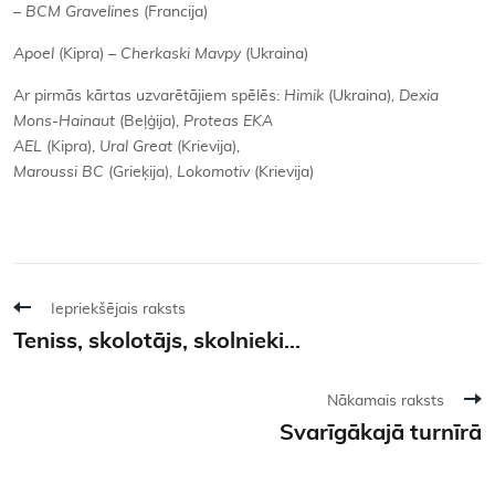
– BCM Gravelines
(Francija)
Apoel
(Kipra)
– Cherkaski Mavpy
(Ukraina)
Ar pirmās kārtas uzvarētājiem spēlēs:
Himik
(Ukraina)
, Dexia
Mons-Hainaut
(Beļģija),
Proteas EKA
AEL
(Kipra),
Ural Great
(Krievija),
Maroussi BC
(Grieķija),
Lokomotiv
(Krievija)
Iepriekšējais raksts
Teniss, skolotājs, skolnieki...
Nākamais raksts
Svarīgākajā turnīrā