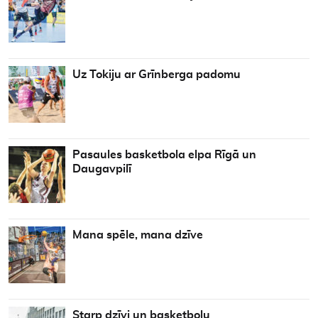
Uz Tokiju ar Grīnberga padomu
Pasaules basketbola elpa Rīgā un
Daugavpilī
Mana spēle, mana dzīve
Starp dzīvi un basketbolu