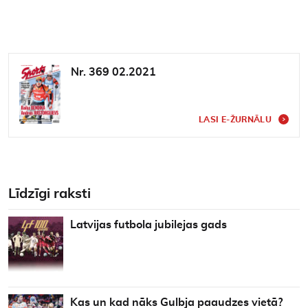
Nr. 369 02.2021
LASI E-ŽURNĀLU
Līdzīgi raksti
Latvijas futbola jubilejas gads
Kas un kad nāks Gulbja paaudzes vietā?