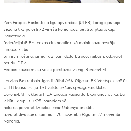
Zem Eiropas Basketbola līgu apvienības (ULEB) karoga jaunajā
sezonā tiks pulcēti 72 vīriešu komandas, bet Starptautiskajai
Basketbola
federācijai (FIBA) nekas cits neatliek, kā mainīt savu nostāju
Eiropas klubu
turnīru rīkošanā, pirmo reizi par līdzdalību sacensībās piedāvājot
naudu. FIBA
Eiropas kausā mūsu valsti pārstāvēs vienīgi
Barons/
LMT.
Latvijas Basketbola līgas finālisti ASK-
Rīga
un BK
Ventspils
spēlēs
ULEB kausa izcīņā, bet valsts trešais spēcīgākais klubs
Barons/
LMT iekļauts FIBA Eiropas kausa dalībkomandu pulkā. Lai
iekļūtu grupu turnīrā,
baroniem
vēl
nāksies pārvarēt Izraēlas
Iscar Nahariya
prestību,
uzvarot divu spēļu summā – 20. novembrī Rīgā un 27. novembrī
Naharijā.