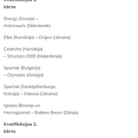
Kvalifikācijas 1.
kārta
Energy
(Gruzija) –
Astronauts
(Nīderlande)
Elba
(Rumānija) –
Dnipro
(Ukraina)
Cedevita
(Horvātija)
–
Strumica 2005
(Maķedonija)
Spartak
(Bulgārija)
– Olympias
(Grieķija)
Spartak
(Sanktpēterburga,
Krievija)
– Odessa
(Ukraina)
Igokea
(Bosnija un
Hercegovina) –
Bakken Bears
(Dānija)
Kvalifikācijas 2.
kārta