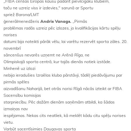
„FIBA cenšas Eiropas kausu padarīt pievilcīgāku klubiem,
taču ne uzreiz viss ir izdevies," sarunā ar
Sportu
spriež
Barona/
LMT
ģenerālmenedžeris
Andris Vanags.
„Pirmās
problēmas radās uzreiz pēc izlozes, jo kvalifikācijas kārtu spēļu
norises
datumi bija noteikti pārāk vēlu, lai varētu rezervēt sporta zāles. 20.
novembrī
sāncenšus nevarēs uzņemt ne
Arēnā Rīga,
ne
Olimpiskajā sporta centrā, kur tajās dienās notiek izstāde.
Minhenē uz izlozi
nebija ieradušies Izraēlas kluba pārstāvji, tādēļ piedāvājumu par
pirmās spēles
aizvadīšanu Naharijā, bet otrās norisi Rīgā nācās izteikt ar FIBA
Sacensību komisijas
starpniecību. Pēc dažām dienām saņēmām atbildi, ka šādas
izmaiņas nav
iespējamas. Nekas cits neatliek, kā meklēt kādu citu spēļu norises
vietu.
Varbūt sacentīsimies
Daugavas
sporta