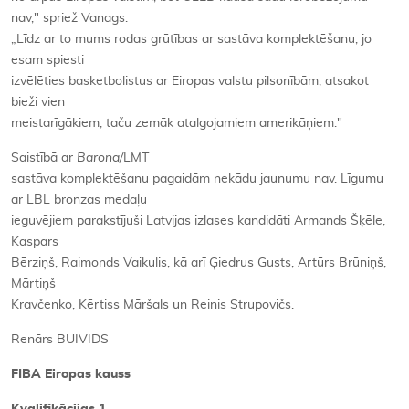
nav," spriež Vanags.
„Līdz ar to mums rodas grūtības ar sastāva komplektēšanu, jo
esam spiesti
izvēlēties basketbolistus ar Eiropas valstu pilsonībām, atsakot
bieži vien
meistarīgākiem, taču zemāk atalgojamiem amerikāņiem."
Saistībā ar
Barona/
LMT
sastāva komplektēšanu pagaidām nekādu jaunumu nav. Līgumu
ar LBL bronzas medaļu
ieguvējiem parakstījuši Latvijas izlases kandidāti Armands Šķēle,
Kaspars
Bērziņš, Raimonds Vaikulis, kā arī Ģiedrus Gusts, Artūrs Brūniņš,
Mārtiņš
Kravčenko, Kērtiss Māršals un Reinis Strupovičs.
Renārs BUIVIDS
FIBA Eiropas kauss