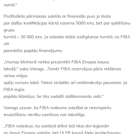
namā."
Pozītīvākās pārmaiņas saistās ar finansiālo pusi, jo klubs
par dalību kvalifikācijas kārtā saņems 5000 eiro, bet par spēlēšanu
grupu
turnīrā – 30 000 eiro. Ja izdodas iekļūt izslēgšanas turnīrā, no FIBA
vēl
paredzēts papildu finansējums.
„Vismaz Minhenē netika prezentēti FIBA Eiropas kausa
labvēļi," saka Vanags. „Tomēr FIBA rezervējusi pāris reklāmas
vietas mājas
spēļu norises laikā. Tiekot strādāts arī reklāmdevēju piesaistei. Ja
FIBA iegūs
papildu līdzekļus, tie tiks sadalīti dalībkomandu vidū."
Vanags uzsver, ka FIBA nolikums saistībā ar neeiropiešu
iesaistīšanu vienību sastāvos nav labvēlīgs.
„FIBA noteikusi, ka sastāvā drīkst būt tikai divi leģionāri
no ārpus Eiropas valstīm, bet ULEB kausā šādu ierobežojumu