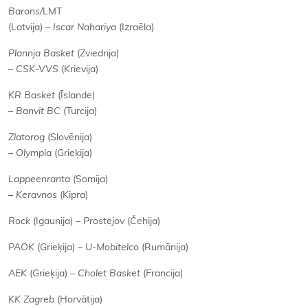
Barons/
LMT
(Latvija) –
Iscar Nahariya
(Izraēla)
Plannja Basket
(Zviedrija)
–
CSK-VVS
(Krievija)
KR Basket
(Īslande)
–
Banvit BC
(Turcija)
Zlatorog
(Slovēnija)
– Olympia
(Grieķija)
Lappeenranta
(Somija)
– Keravnos
(Kipra)
Rock
(Igaunija)
– Prostejov
(Čehija)
PAOK
(Grieķija) –
U-Mobitelco
(Rumānija)
AEK
(Grieķija)
– Cholet Basket
(Francija)
KK Zagreb
(Horvātija)