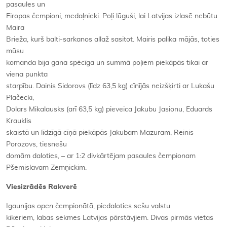
pasaules un
Eiropas čempioni, medaļnieki. Poļi lūguši, lai Latvijas izlasē nebūtu
Maira
Brieža, kurš balti-sarkanos allaž sasitot. Mairis palika mājās, toties
mūsu
komanda bija gana spēcīga un summā poļiem piekāpās tikai ar
viena punkta
starpību. Dainis Sidorovs (līdz 63,5 kg) cīnījās neizšķirti ar Lukašu
Plačecki,
Dolars Mikalausks (arī 63,5 kg) pieveica Jakubu Jasionu, Eduards
Krauklis
skaistā un līdzīgā cīņā piekāpās Jakubam Mazuram, Reinis
Porozovs, tiesnešu
domām daloties, – ar 1:2 divkārtējam pasaules čempionam
Pšemislavam Zemņickim.
Viesizrādēs Rakverē
Igaunijas
open
čempionātā, piedaloties sešu valstu
kikeriem, labas sekmes Latvijas pārstāvjiem. Divas pirmās vietas