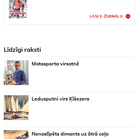
LASI E-ŽURNĀLU
Līdzīgi raksti
Motosporta virsotnē
Ledusputni virs Ķīšezera
Nenoslīpēts dimants uz ātrā ceļa