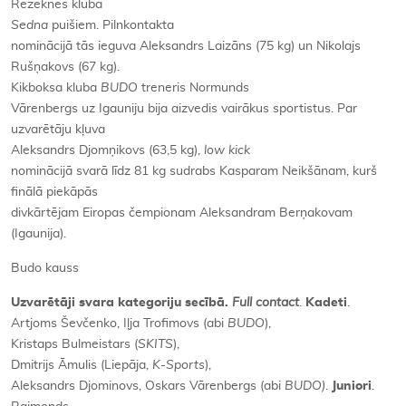
Rēzeknes kluba
Sedna
puišiem. Pilnkontakta
nominācijā tās ieguva Aleksandrs Laizāns (75 kg) un Nikolajs
Rušņakovs (67 kg).
Kikboksa kluba
BUDO
treneris Normunds
Vārenbergs uz Igauniju bija aizvedis vairākus sportistus. Par
uzvarētāju kļuva
Aleksandrs Djomņikovs (63,5 kg),
low kick
nominācijā svarā līdz 81 kg sudrabs Kasparam Neikšānam, kurš
finālā piekāpās
divkārtējam Eiropas čempionam Aleksandram Berņakovam
(Igaunija).
Budo kauss
Uzvarētāji svara kategoriju secībā.
Full contact
.
Kadeti
.
Artjoms Ševčenko, Iļja Trofimovs (abi
BUDO
),
Kristaps Bulmeistars (
SKITS
),
Dmitrijs Āmulis (Liepāja,
K-Sports
),
Aleksandrs Djominovs, Oskars Vārenbergs (abi
BUDO)
.
Juniori
.