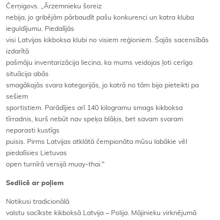
Čerņigovs. „Ārzemnieku šoreiz
nebija, jo gribējām pārbaudīt pašu konkurenci un katra kluba
ieguldījumu. Piedalījās
visi Latvijas kikboksa klubi no visiem reģioniem. Šajās sacensībās
izdarītā
pašmāju inventarizācija liecina, ka mums veidojas ļoti cerīga
situācija abās
smagākajās svara kategorijās, jo katrā no tām bija pieteikti pa
sešiem
sportistiem. Parādījies arī 140 kilogramu smags kikboksa
tīrradnis, kurš nebūt nav speķa blāķis, bet savam svaram
neparasti kustīgs
puisis. Pirms Latvijas atklātā čempionāta mūsu labākie vēl
piedalīsies Lietuvas
open
turnīrā versijā
muay-thai
."
Sedlicē ar poļiem
Notikusi tradicionālā
valstu sacīkste kikboksā Latvija – Polija. Mājinieku virknējumā