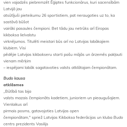
vien vajadzēs piebremzēt Ēģiptes funkcionārus, kuri sacensībām
Latvijā jau
atsūtījuši pieteikumu 26 sportistiem, pat neraugoties uz to, ka
sastāvā būšot
vairāki pasaules čempioni. Bet tādu jau netrūks arī Eiropas
kikboksa lielvalstu
virknējumos. Titulēti meistari būs arī no Latvijas labākajiem
klubiem. Visi
pēdējie Latvijas kikbokseru starti pašu mājās un ārzemēs pakļauti
vienam mērķim
– iespējami labāk sagatavoties valsts atklātajam čempionātam.
Budo kausa
atklāsmes
„Būtībā tas bija
valsts mazais čempionāts kadetiem, junioriem un pieaugušajiem.
Vienlaikus arī
pirmais posms, gatavojoties Latvijas
open
čempionātam," spriež Latvijas Kikboksa federācijas un kluba
Budo
centrs
prezidents Vasilijs