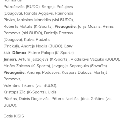
Raimonds
Putraševičs (
BUDO
), Sergejs Pašujevs
(
Daugava
), Renats Agajevs, Raimonds
Pirvics, Maksims Mandriks (visi
BUDO
),
Roberts Matulis (
K-Sports
).
Pieaugušie
. Jurijs Mozins, Reinis
Porozovs (abi
BUDO
), Dmitrijs Protass
(
Daugava
), Kalvis Rudzītis
(Priekuļi), Andrejs Naglis (
BUDO
).
Low
kick
.
Dāmas
. Estere Palapa (
K-Sports
).
Juniori.
Arturs Jedzajevs (
K-Sports
), Vladislavs Vezjuks (
BUDO
),
Ainārs Zaicevs (
K-Sports
), Jevgeņijs Sopraņuks (
Favorīts
).
Pieaugušie.
Andrejs Podusovs, Kaspars Dubavs, Mārtiņš
Porozovs,
Valentīns Tikums (visi
BUDO
),
Kristaps Zīle (
K-Sports
), Uldis
Pūcēns, Dainis Daņiļevičs, Pēteris Nartišs, Jānis Grišāns (visi
BUDO
).
Gatis ĶĪSIS