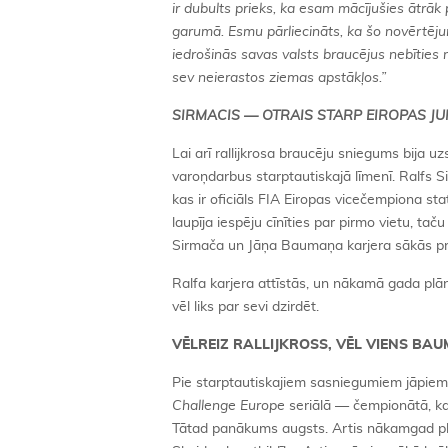
ir dubults prieks, ka esam mācījušies ātrāk 
garumā. Esmu pārliecināts, ka šo novērtēju
iedrošinās savas valsts braucējus nebītie
sev neierastos ziemas apstākļos.”
SIRMACIS — OTRAIS STARP EIROPAS JU
Lai arī rallijkrosa braucēju sniegums bija u
varoņdarbus starptautiskajā līmenī. Ralfs Si
kas ir oficiāls FIA Eiropas vicečempiona s
laupīja iespēju cīnīties par pirmo vietu, ta
Sirmača un Jāņa Baumaņa karjera sākās prakt
Ralfa karjera attīstās, un nākamā gada plān
vēl liks par sevi dzirdēt.
VĒLREIZ RALLIJKROSS, VĒL VIENS BA
Pie starptautiskajiem sasniegumiem jāpiem
Challenge Europe
seriālā — čempionātā, kas
Tātad panākums augsts. Artis nākamgad pl