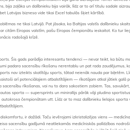
, bija zaļāka un dalībnieku bija vairāk, līdz ar to arī titulu sadale aizra
 bet Latvijas biznesa vide tikai
Excel
tabulās šķiet kārtībā.
problēmas ne tikai Latvijā. Pat jāsaka, ka Baltijas valstīs dalībnieku skait
na ar citām Eiropas valstīm, pašu Eiropas čempionātu ieskaitot. Ko tur lie
nācis radošajā krīzē.
sports. Šis gads parādīja interesantu tendenci — nevar teikt, ka būtu m
ījumi padara sacensību rīkošanu nerentablu un pat rada zaudējumus, k
ports nav izteikts skatītāju sports, tātad neienāk nauda par biļetēm. Lī
aistoši arī potenciālajiem atbalstītājiem — rīkotājam atkal jātiek galā 
rta sacensību rīkošanas, vai nu to dara sakostiem zobiem. Tas, savukārt
 tautas sporta — supersprints un minirallijs pārāk vāji pludina sportistus r
s autokrosa čempionātam utt. Līdz ar to maz dalībnieku lielajos sporta 
tbalstītājiem.
 diskomfortu, ir dažādi. Taču ievērojami izkristalizējas viens — medicīn
eisa sacensību gadījumā neatliekamās medicīniskās palīdzības nodroš