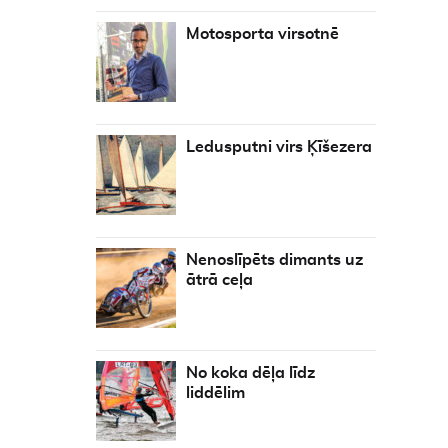
Motosporta virsotnē
Ledusputni virs Ķīšezera
Nenoslīpēts dimants uz
ātrā ceļa
No koka dēļa līdz
liddēlim