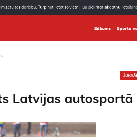
mizētu tās darbību. Turpinot lietot šo vietni, Jūs piekrītat sīkdatņu lietoša
Sākums
Sporta ve
TS
ŽURNĀL
ts Latvijas autosportā