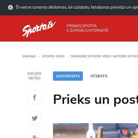
Šī vietne izmanto sīkdatnes, lai uzlabotu lietošanas pieredzi un opti
PIRMAIS SPORTA
E-ŽURNĀLS INTERNETĀ
SĀKUMS
SPORTA VEIDI
TEHNISKIE SPORTA VEIDI / MOTORU SPOR
DALIES
ATSKATS
AUTOSPORTS
AR ŠO:
Prieks un pos