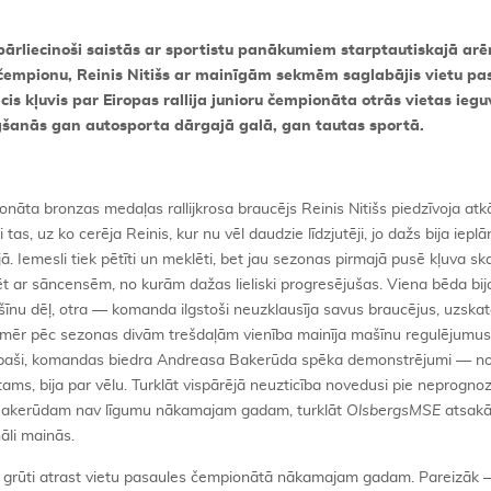
ārliecinoši saistās ar sportistu panākumiem starptautiskajā arē
 čempionu, Reinis Nitišs ar mainīgām sekmēm saglabājis vietu pa
cis kļuvis par Eiropas rallija junioru čempionāta otrās vietas iegu
šanās gan autosporta dārgajā galā, gan tautas sportā.
āta bronzas medaļas rallijkrosa braucējs Reinis Nitišs piedzīvoja at
tas, uz ko cerēja Reinis, kur nu vēl daudzie līdzjutēji, jo dažs bija ieplān
ā. Iemesli tiek pētīti un meklēti, bet jau sezonas pirmajā pusē kļuva s
ar sāncensēm, no kurām dažas lieliski progresējušas. Viena bēda bij
īnu dēļ, otra — komanda ilgstoši neuzklausīja savus braucējus, uzskato
 Tomēr pēc sezonas divām trešdaļām vienība mainīja mašīnu regulējumu
o īpaši, komandas biedra Andreasa Bakerūda spēka demonstrējumi — no
tams, bija par vēlu. Turklāt vispārējā neuzticība novedusi pie neprogn
 Bakerūdam nav līgumu nākamajam gadam, turklāt
OlsbergsMSE
atsak
āli mainās.
oti grūti atrast vietu pasaules čempionātā nākamajam gadam. Pareizāk 