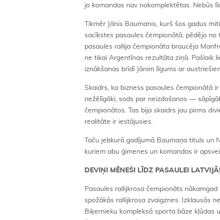
jo komandas nav nokomplektētas. Nebūs līdze
Tikmēr Jānis Baumanis, kurš šos gadus miti
sacīkstes pasaules čempionātā, pēdējo no tā
pasaules rallija čempionāta braucēja Manf
ne tikai Argentīnas rezultāta ziņā. Pašlaik 
iznākšanas brīdī Jānim līgums ar austrieši
Skaidrs, ka bizness pasaules čempionātā ir 
nežēlīgāki, sods par neizdošanos — sāpīgāk
čempionātos. Tas bija skaidrs jau pirms di
realitāte ir iestājusies.
Taču jebkurā gadījumā Baumaņa tituls un Niti
kuriem abu ģimenes un komandas ir apsve
DEVIŅI MĒNEŠI LĪDZ PASAULEI LATVIJĀ
Pasaules rallijkrosa čempionāts nākamgad ie
spožākās rallijkrosa zvaigznes. Izklausās ne
Biķernieku kompleksā sporta bāze kļūdas un