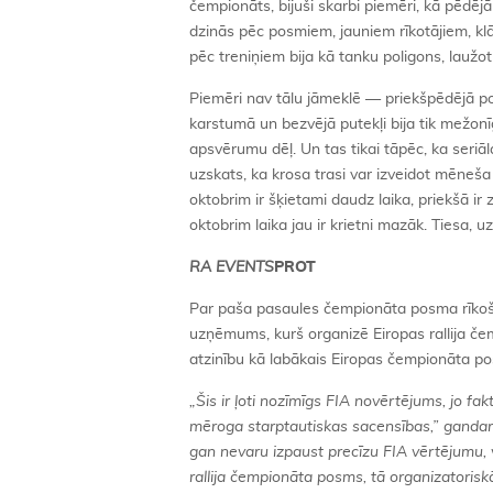
čempionāts, bijuši skarbi piemēri, kā pēdējā 
dzinās pēc posmiem, jauniem rīkotājiem, klāt
pēc treniņiem bija kā tanku poligons, laužo
Piemēri nav tālu jāmeklē — priekšpēdējā po
karstumā un bezvējā putekļi bija tik mežonī
apsvērumu dēļ. Un tas tikai tāpēc, ka seriāla
uzskats, ka krosa trasi var izveidot mēneša l
oktobrim ir šķietami daudz laika, priekšā ir 
oktobrim laika jau ir krietni mazāk. Tiesa, u
RA EVENTS
PROT
Par paša pasaules čempionāta posma rīko
uzņēmums, kurš organizē Eiropas rallija 
atzinību kā labākais Eiropas čempionāta posm
„
Šis ir ļoti nozīmīgs FIA novērtējums, jo f
mēroga starptautiskas sacensības,” gandarī
gan nevaru izpaust precīzu FIA vērtējumu, va
rallija čempionāta posms, tā organizatoriskā