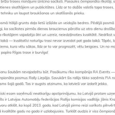
brīža trases risinājumi iznīcina sacīksti. Pasaules čempionāta rīkotāji, s
ienes skatītājiem un publicitātes. Līdz ar to dažās valstīs tapa trases,
t tehniku un laupot braukšanas un skatīšanās prieku.
smā Itālijā grunts daļa lietū izšķīda un veidojās bedres. Pēdējā posmā
gi, ka sacīkstes pirmās dienas braucienus pārcēla uz otro dienu drošīb
 rīkotājiem vajadzēja ātri un uzreiz, neiedziļinoties kvalitātē. Nedrīkst v
aikā — kvalitatīvi noturīgu trasi nevar izveidot pat gada laikā. Tāpēc, lai
ziema, kura vēlu sākas, līdz ar to var prognozēt, vēlu beigsies. Un no mai
z papīra Rīgas trase ir burvīga!
šanu šaubām nevajadzētu būt. Pasākumu rīko kompānija
RA Events
— 
čempionāta posmus
Rally Liepāja
. Savukārt šis rallijs tikko saņēmis FIA 
s šajā gadā. Tas ir augsts atzinums, ka latvieši var izdarīt jebko.
aktiski esam saņēmuši neatkarīgu apstiprinājumu, ka Latvijā protam uz
ts ir
Latvijas Automobiļu federācijas Rallija komisijas vadītājs Jānis Kra
ru atklāt, ka kopš 2013. gada, kad Latvijā pirmo reizi sarīkots pilnvēr
 kvalitāte gadu no gada ir uzlabojusies. Turklāt audzis ir viss čempion