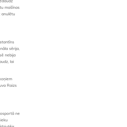
 nedaudz
uztu mašīnas
t anulētu
nstantīns
nāla sērija,
sē nebija
udz, lai
ākoņiem
uva Raizs
tosportā ne
nieku
īdzjutējs