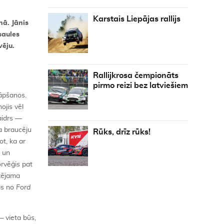
Karstais Liepājas rallijs
nā. Jānis
saules
vēju.
Rallijkrosa čempionāts
pirmo reizi bez latviešiem
kāpšanos.
ojis vēl
kaidrs —
a braucēju
Rūks, drīz rūks!
t, ka ar
s un
rvēģis pat
ozējama
ās no
Ford
— vieta būs,