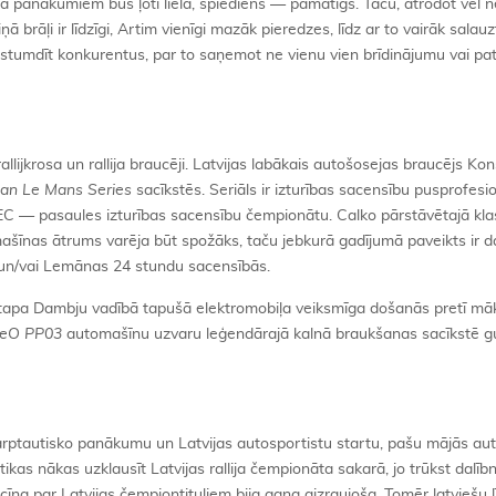
ļa panākumiem būs ļoti liela, spiediens — pamatīgs. Taču, atrodot vēl
iņā brāļi ir līdzīgi, Artim vienīgi mazāk pieredzes, līdz ar to vairāk sala
a stumdīt konkurentus, par to saņemot ne vienu vien brīdinājumu vai pa
allijkrosa un rallija braucēji. Latvijas labākais autošosejas braucējs Ko
an Le Mans Series
sacīkstēs. Seriāls ir izturības sacensību pusprofesio
EC — pasaules izturības sacensību čempionātu. Calko pārstāvētajā kla
šīnas ātrums varēja būt spožāks, taču jebkurā gadījumā paveikts ir da
 un/vai Lemānas 24 stundu sacensībās.
istapa Dambju vadībā tapušā elektromobiļa veiksmīga došanās pretī m
eO PP03
automašīnu uzvaru leģendārajā kalnā braukšanas sacīkstē g
rptautisko panākumu un Latvijas autosportistu startu, pašu mājās au
kritikas nākas uzklausīt Latvijas rallija čempionāta sakarā, jo trūkst dalīb
 cīņa par Latvijas čempiontituliem bija gana aizraujoša. Tomēr latviešu l