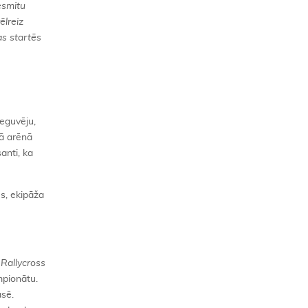
esmitu
ēlreiz
as startēs
ieguvēju,
jā arēnā
anti, ka
s, ekipāža
ē
Rallycross
mpionātu.
sē.