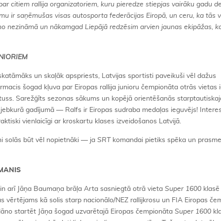
par citiem rallija organizatoriem, kuru pieredze stiepjas vairāku gadu d
mu ir saņēmušas visas autosporta federācijas Eiropā, un ceru, ka tās v
s no nezināmā un nākamgad Liepājā redzēsim arvien jaunas ekipāžas, k
NIORIEM
zskatāmāks un skaļāk apspriests, Latvijas sportisti paveikuši vēl dažus
rmacis šogad kļuva par Eiropas rallija junioru čempionāta otrās vietas 
tatuss. Sarežģīts sezonas sākums un kopējā orientēšanās starptautiska
ču jebkurā gadījumā — Ralfs ir Eiropas sudraba medaļas ieguvējs! Interes
iski vienlaicīgi ar kroskartu klases izveidošanos Latvijā.
i solās būt vēl nopietnāki — ja
SRT
komandai pietiks spēka un prasme
UMANIS
in arī Jāņa Baumaņa brāļa Arta sasniegtā otrā vieta
Super
1600
klas
 vērtējams kā solis starp nacionālo/NEZ rallijkrosu un FIA Eiropas če
āno startēt Jāņa šogad uzvarētajā Eiropas čempionāta
Super 1600
kla