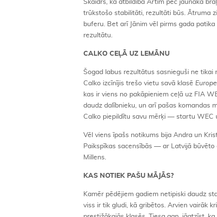
Skaidrs, ka atbildība Artim pēc jaunākā brā
trūkstošo stabilitāti, rezultāti būs. Ātruma z
buferu. Bet arī Jānim vēl pirms gada patik
rezultātu.
CALKO CEĻĀ UZ LEMĀNU
Šogad labus rezultātus sasnieguši ne tikai r
Calko izcīnījis trešo vietu savā klasē
Europe
kas ir viens no pakāpieniem ceļā uz FIA W
daudz dalībnieku, un arī pašas komandas ma
Calko piepildītu savu mērķi — startu WEC
Vēl viens īpašs notikums bija Andra un Kr
Paikspīkas sacensībās — ar Latvijā būvēto
Millens.
KAS NOTIEK PAŠU MĀJĀS?
Kamēr pēdējiem gadiem netipiski daudz sta
viss ir tik gludi, kā gribētos. Arvien vairāk 
prestižākajās klasēs. Tiesa gan, jāatzīst, ka