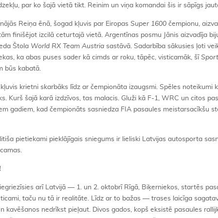
kļu, par ko šajā vietā tikt. Reinim un viņa komandai šis ir sāpīgs jau
nājās Reiņa ēnā, šogad kļuvis par Eiropas
Super
1600
čempionu, aizvad
m finišējot izcilā ceturtajā vietā. Argentīnas posmu Jānis aizvadīja bi
reda Štola
World RX Team Austria
sastāvā. Sadarbība sākusies ļoti ve
liekas, ka abas puses sader kā cimds ar roku, tāpēc, visticamāk, šī
Spor
em būs kabatā.
kļuvis krietni skarbāks līdz ar čempionāta izaugsmi. Spēles noteikumi k
s. Kurš šajā karā izdzīvos, tas malacis. Gluži kā F-1, WRC un citos pa
viem gadiem, kad čempionāts sasniedza FIA pasaules meistarsacīkšu st
ša pietiekami pieklājīgais sniegums ir lieliski Latvijas autosporta sas
icamas.
!
griezīsies arī Latvijā — 1. un 2. oktobrī Rīgā, Biķerniekos, startēs pas
ticami, taču nu tā ir realitāte. Līdz ar to bažas — trases laicīga sagat
 kavēšanos nedrīkst pieļaut. Divos gados, kopš eksistē pasaules rallij