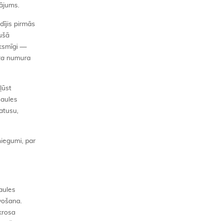
tājums.
ījis pirmās
jušā
iksmīgi —
ta
numura
ļūst
saules
atusu,
niegumi, par
aules
avošana.
krosa