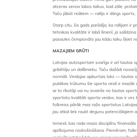
atceras senos labos laikus, kad zāle, protams
Taču jābūt reāliem — rallijs ir dārgs sports,
Starp citu, šis gads parādīja, ka rallijam ir 
tehnikas kvalitāte ir labā līmenī, ja salīdzi
pasaules čempionāts jau kādu laiku šķiet no
MAZAJIEM GRŪTI
Latvijas autosportam svarīgs ir arī tautas 
gribētāju un dalībnieku. Taču dažādi nosac
normāli. Veidojas apburtais loks — tautas s
publikas trūkumu šie sporta veidi ir mazāk s
ar to rīkotāji vai nu izvairās no tautas spo
sportistu kvalitāti sporta veidos, kas ir virs
folkreiss pārāk maz ražo sportistus Latvija
jau atkal liek raukt degunu potenciālajiem a
Iemesli, kas rada mazo disciplīnu finansiālo
aprīkojuma nodrošināšana. Piemēram, folkr