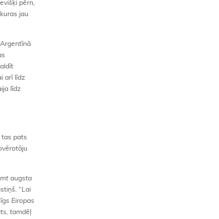
evišķi pērn,
 kuras jau
 Argentīnā
as
aldīt
 arī līdz
ja līdz
tas pats
novērotāju
ņemt augsta
stiņš. “
Lai
tīgs Eiropas
āts, tamdēļ