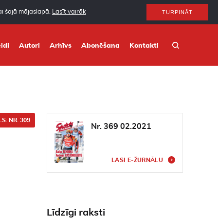
nai šajā mājaslapā.
Lasīt vairāk
TURPINĀT
idi
Autori
Arhīvs
Abonēšana
Kontakti
S: NR. 309
Nr. 369 02.2021
LASI E-ŽURNĀLU
Līdzīgi raksti