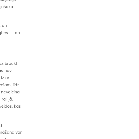
ujošāka.
s un
gties — arī
az braukt
as nav
dz ar
pašam, līdz
, neveicina
allijā,
veidos, kas
as
ināšana var