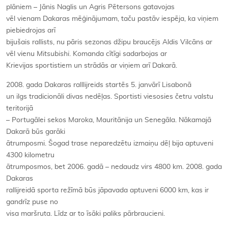
plāniem – Jānis Naglis un Agris Pētersons gatavojas
vēl vienam Dakaras mēģinājumam, taču pastāv iespēja, ka viņiem
piebiedrojas arī
bijušais rallists, nu pāris sezonas džipu braucējs Aldis Vilcāns ar
vēl vienu
Mitsubishi
. Komanda cītīgi sadarbojas ar
Krievijas sportistiem un strādās ar viņiem arī Dakarā.
2008. gada Dakaras ralllijreids startēs 5. janvārī Lisabonā
un ilgs tradicionāli divas nedēļas. Sportisti viesosies četru valstu
teritorijā
– Portugālei sekos Maroka, Mauritānija un Senegāla. Nākamajā
Dakarā būs garāki
ātrumposmi. Šogad trase neparedzētu izmaiņu dēļ bija aptuveni
4300 kilometru
ātrumposmos, bet 2006. gadā – nedaudz virs 4800 km. 2008. gada
Dakaras
rallijreidā sporta režīmā būs jāpavada aptuveni 6000 km, kas ir
gandrīz puse no
visa maršruta. Līdz ar to īsāki paliks pārbraucieni.