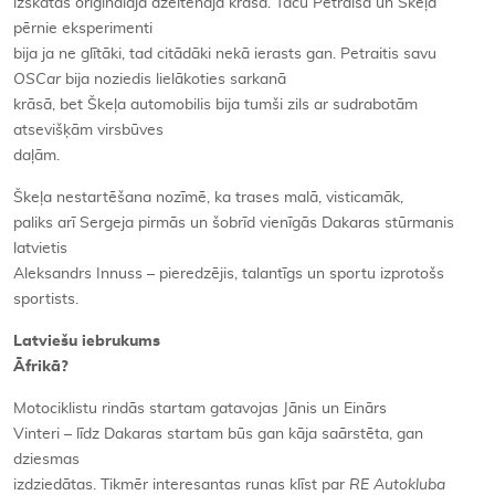
izskatās oriģinālajā dzeltenajā krāsā. Taču Petraiša un Škeļa
pērnie eksperimenti
bija ja ne glītāki, tad citādāki nekā ierasts gan. Petraitis savu
OSCar
bija noziedis lielākoties sarkanā
krāsā, bet Škeļa automobilis bija tumši zils ar sudrabotām
atsevišķām virsbūves
daļām.
Škeļa nestartēšana nozīmē, ka trases malā, visticamāk,
paliks arī Sergeja pirmās un šobrīd vienīgās Dakaras stūrmanis
latvietis
Aleksandrs Innuss – pieredzējis, talantīgs un sportu izprotošs
sportists.
Latviešu iebrukums
Āfrikā?
Motociklistu rindās startam gatavojas Jānis un Einārs
Vinteri – līdz Dakaras startam būs gan kāja saārstēta, gan
dziesmas
izdziedātas. Tikmēr interesantas runas klīst par
RE Autokluba