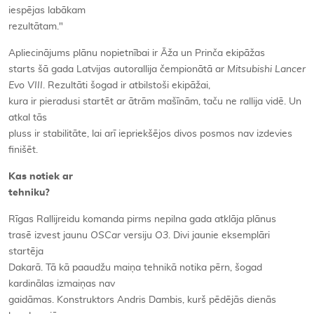
iespējas labākam
rezultātam."
Apliecinājums plānu nopietnībai ir Āža un Prinča ekipāžas
starts šā gada Latvijas autorallija čempionātā ar
Mitsubishi Lancer
Evo VIII
. Rezultāti šogad ir atbilstoši ekipāžai,
kura ir pieradusi startēt ar ātrām mašīnām, taču ne rallija vidē. Un
atkal tās
pluss ir stabilitāte, lai arī iepriekšējos divos posmos nav izdevies
finišēt.
Kas notiek ar
tehniku?
Rīgas Rallijreidu komanda pirms nepilna gada atklāja plānus
trasē izvest jaunu
OSCar
versiju
O3
. Divi jaunie eksemplāri
startēja
Dakarā. Tā kā paaudžu maiņa tehnikā notika pērn, šogad
kardinālas izmaiņas nav
gaidāmas. Konstruktors Andris Dambis, kurš pēdējās dienās