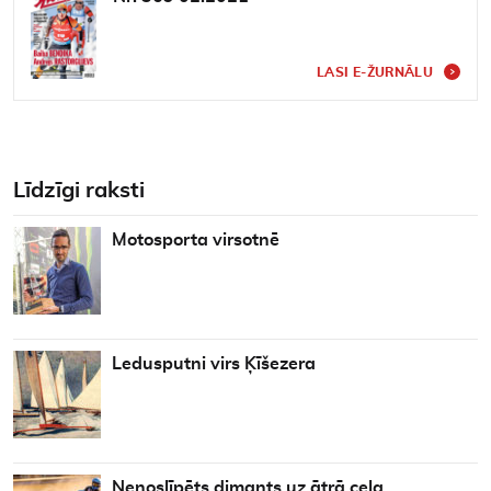
LASI E-ŽURNĀLU
Līdzīgi raksti
Motosporta virsotnē
Ledusputni virs Ķīšezera
Nenoslīpēts dimants uz ātrā ceļa