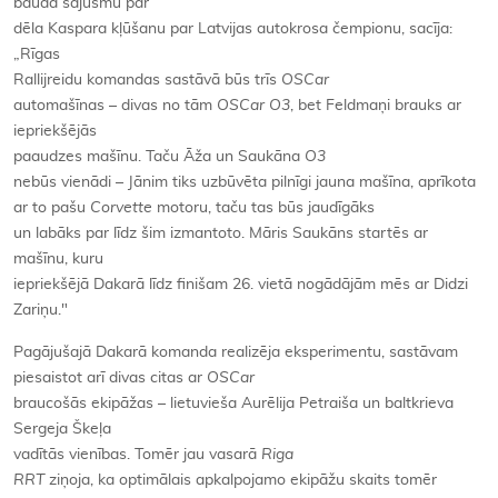
bauda sajūsmu par
dēla Kaspara kļūšanu par Latvijas autokrosa čempionu, sacīja:
„Rīgas
Rallijreidu komandas sastāvā būs trīs
OSCar
automašīnas – divas no tām
OSCar
O3
, bet Feldmaņi brauks ar
iepriekšējās
paaudzes mašīnu. Taču Āža un Saukāna
O3
nebūs vienādi – Jānim tiks uzbūvēta pilnīgi jauna mašīna, aprīkota
ar to pašu
Corvette
motoru, taču tas būs jaudīgāks
un labāks par līdz šim izmantoto. Māris Saukāns startēs ar
mašīnu, kuru
iepriekšējā Dakarā līdz finišam 26. vietā nogādājām mēs ar Didzi
Zariņu."
Pagājušajā Dakarā komanda realizēja eksperimentu, sastāvam
piesaistot arī divas citas ar
OSCar
braucošās ekipāžas – lietuvieša Aurēlija Petraiša un baltkrieva
Sergeja Škeļa
vadītās vienības. Tomēr jau vasarā
Riga
RRT
ziņoja, ka optimālais apkalpojamo ekipāžu skaits tomēr