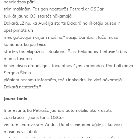
nesniedzas pāri
trim mašīnām. Tas gan neatturēs Petraiti ar
OSCar
,
turklāt jauno
O3
, startēt nākamajā
Dakarā. „Zinu, ka Aurēlija starts Dakarā no rīkotāju puses ir
apstiprināts un
mēs gatavojam viņam mašīnu," sacīja Dambis. „Taču mūsu
komandā, kā jau teicu,
startēs trīs ekipāžas – Saukāns, Āzis, Feldmanis. Lietuvieši būs
mums tuvumā,
būsim divas draudzīgas, taču atsevišķas komandas. Par baltkrieva
Sergeja Škeļa
plāniem neesmu informēts, taču ir skaidrs, ka viņš nākamajā
Dakarā nestartēs."
Jauns tonis
Interesanti, ka Petraiša jaunais automobilis tiks krāsots
zaļā krāsā – jauns tonis
OSCar
vēstures varavīksnē. Andris Dambis vienmēr aģitējis, ka viņa
mašīnas vislabāk