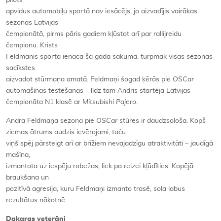
apvidus automobiļu sportā nav iesācējs, jo aizvadījis vairākas
sezonas Latvijas
čempionātā, pirms pāris gadiem kļūstot arī par rallijreidu
čempionu. Krists
Feldmanis sportā ienāca šā gada sākumā, turpmāk visas sezonas
sacīkstes
aizvadot stūrmaņa amatā. Feldmaņi šogad ķērās pie
OSCar
automašīnas testēšanas – līdz tam Andris startēja Latvijas
čempionāta N1 klasē ar
Mitsubishi Pajero
.
Andra Feldmaņa sezona pie
OSCar
stūres ir daudzsološa. Kopš
ziemas ātrums audzis ievērojami, taču
viņš spēj pārsteigt arī ar brīžiem nevajadzīgu atraktivitāti – jaudīgā
mašīna,
izmantota uz iespēju robežas, liek pa reizei kļūdīties. Kopējā
braukšana un
pozitīvā agresija, kuru Feldmaņi izmanto trasē, sola labus
rezultātus nākotnē.
Dakaras veterāni