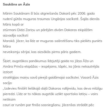
Saukāns un Āzis
Mārim Saukānam šī būs atgriešanās Dakarā pēc 2006. gada
rudenī gūtās muguras traumas Ungārijas sacīkstē. Šajās dienās
Māris kopā ar
stūrmani Didzi Zariņu un pārējām divām Dakaras ekipāžām
aizvadīja sacīksti
Marokā. Jācer, ka līdz ar muguras saārstēšanu tiks pielikts punkts
Māra
neveiksmju sērijai, kas aizsākās pirms pāris gadiem.
Šķiet, augstākos panākumus līdzjutēji gaida no Jāņa Āža un
Aināra Prinča ekipāžas – iespējams, tāpēc, ka Jānis nekautrējās
izziņot
stratēģijas maiņu savā pieejā gaidāmajai sacīkstei. Vasarā Āzis
sacīja:
„Izdevies finišēt lielākajā daļā Dakaras rallijreidu, kas deva milzīgu
pieredzi. Līdz ar to nākas augstāk uzlikt sportisko latiņu – vairs
netiksim
cauri ar runām par finiša sasniegšanu. Jācenšas strādāt pēc