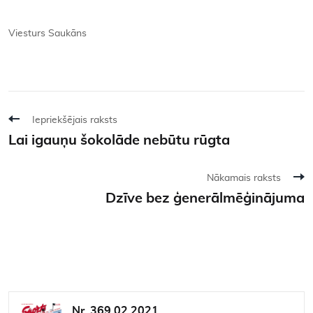
Viesturs Saukāns
Iepriekšējais raksts
Lai igauņu šokolāde nebūtu rūgta
Nākamais raksts
Dzīve bez ģenerālmēģinājuma
Nr. 369 02.2021