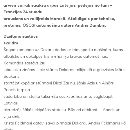
arvien vairāk sacīkšu ārpus Latvijas, pēdējās no tām –
Francijas 24 stundu
brauciens un rallijreids Marokā. Atbildīgais par tehniku,
protams,
OSCar
automašīnu autors Andris Dambis.
Dzelteno sastāvs
skaidrs
Šogad komanda uz Dakaru dodas ar trim sporta mašīnām, kuras
atbalstīs un apkalpos trīs mehāniķu kravas automašīnas.
Komandas sastāvs jau
labu laiku zināms – pie stūres Dakaras rallijreidā atgriezīsies Māris
Saukāns,
startējot kopā ar stūrmani Didzi Zariņu. Jānis Āzis un Ainārs
Princis turpina
sadarbību un startu tuksneša sacīkstē, līdz ar to saglabājot
Latvijas
pieredzējušākās ekipāžas statusu. Būs arī debitanti – Andris un
viņa dēls
Krists Feldmaņi gatavi savai pirmajai Dakarai.
Andris Feldmanis kā
pilots