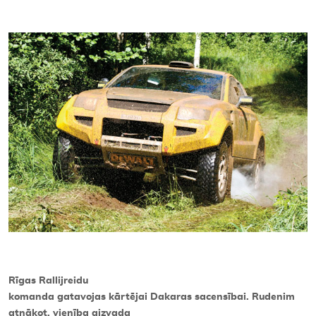
Kontakti
Rīgas Rallijreidu
komanda gatavojas kārtējai Dakaras sacensībai. Rudenim
atnākot, vienība aizvada