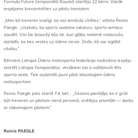
Formula
Future
čempionātā Bauskā startēja 22 bērni. Vairāk
iespējams koncentrēties uz pilotu treniņiem.
„Man kā trenerim svarīgi, ka viņi iemācās cīnīties,” stāsta Reinis
Paegle. „Uzskatu, ka sports audzina raksturu, sports iemāca
zaudēt. Visi šie braucēji būs tie, kuri glābs nelaimē nokļuvušo,
aizrādīs, ka bez vestes uz ūdens nevar. Zinās, kā var izglābt
cilvēku.”
Bērniem Latvijas Ūdens motosporta federācija nodrošina iespēju
startēt Latvijas čempionātos, vecākiem tas ir salīdzinoši lēts
sporta veids. Tiek audzināti jauni piloti klasiskajam ūdens
motosportam.
Reinis Paegle pats startē
F4
, bet… „Sezona pierādīja, ka ir grūti
būt trenerim un pilotam vienā personā, izvēlējos prioritāti — darbu
ar nākamajiem pilotiem.”
Reinis PAEGLE