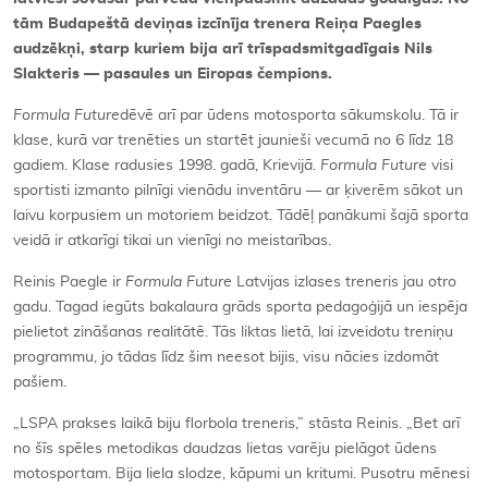
tām Budapeštā deviņas izcīnīja trenera Reiņa Paegles
audzēkņi, starp kuriem bija arī trīspadsmitgadīgais Nils
Slakteris — pasaules un Eiropas čempions.
Formula Future
dēvē arī par ūdens motosporta sākumskolu. Tā ir
klase, kurā var trenēties un startēt jaunieši vecumā no 6 līdz 18
gadiem. Klase radusies 1998. gadā, Krievijā.
Formula Future
visi
sportisti izmanto pilnīgi vienādu inventāru — ar ķiverēm sākot un
laivu korpusiem un motoriem beidzot. Tādēļ panākumi šajā sporta
veidā ir atkarīgi tikai un vienīgi no meistarības.
Reinis Paegle ir
Formula
Future
Latvijas izlases treneris jau otro
gadu. Tagad iegūts bakalaura grāds sporta pedagoģijā un iespēja
pielietot zināšanas realitātē. Tās liktas lietā, lai izveidotu treniņu
programmu, jo tādas līdz šim neesot bijis, visu nācies izdomāt
pašiem.
„LSPA prakses laikā biju florbola treneris,” stāsta Reinis. „Bet arī
no šīs spēles metodikas daudzas lietas varēju pielāgot ūdens
motosportam. Bija liela slodze, kāpumi un kritumi. Pusotru mēnesi