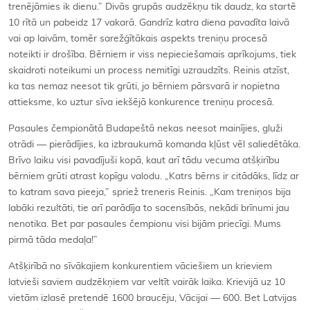
trenējāmies ik dienu.” Divās grupās audzēkņu tik daudz, ka startē
10 rītā un pabeidz 17 vakarā. Gandrīz katra diena pavadīta laivā
vai ap laivām, tomēr sarežģītākais aspekts treniņu procesā
noteikti ir drošība. Bērniem ir viss nepieciešamais aprīkojums, tiek
skaidroti noteikumi un process nemitīgi uzraudzīts. Reinis atzīst,
ka tas nemaz neesot tik grūti, jo bērniem pārsvarā ir nopietna
attieksme, ko uztur sīva iekšējā konkurence treniņu procesā.
Pasaules čempionātā Budapeštā nekas neesot mainījies, gluži
otrādi — pierādījies, ka izbraukumā komanda kļūst vēl saliedētāka.
Brīvo laiku visi pavadījuši kopā, kaut arī tādu vecuma atšķirību
bērniem grūti atrast kopīgu valodu. „Katrs bērns ir citādāks, līdz ar
to katram sava pieeja,” spriež treneris Reinis. „Kam treniņos bija
labāki rezultāti, tie arī parādīja to sacensībās, nekādi brīnumi jau
nenotika. Bet par pasaules čempionu visi bijām priecīgi. Mums
pirmā tāda medaļa!”
Atšķirībā no sīvākajiem konkurentiem vāciešiem un krieviem
latvieši saviem audzēkņiem var veltīt vairāk laika. Krievijā uz 10
vietām izlasē pretendē 1600 braucēju, Vācijai — 600. Bet Latvijas