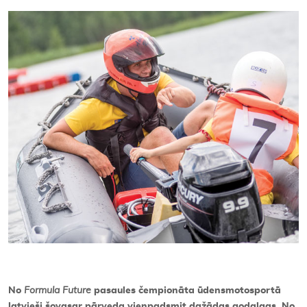
Kontakti
No
Formula Future
pasaules čempionāta ūdensmotosportā
latvieši šovasar pārveda vienpadsmit dažādas godalgas. No