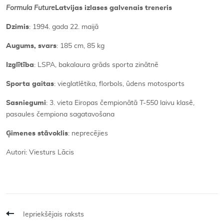
Formula Future
Latvijas izlases galvenais treneris
Dzimis
: 1994. gada 22. maijā
Augums, svars
: 185 cm, 85 kg
Izglītība
: LSPA, bakalaura grāds sporta zinātnē
Sporta gaitas
: vieglatlētika, florbols, ūdens motosports
Sasniegumi
: 3. vieta Eiropas čempionātā
T-550
laivu klasē,
pasaules čempiona sagatavošana
Ģimenes stāvoklis
: neprecējies
Autori: Viesturs Lācis
Iepriekšējais raksts