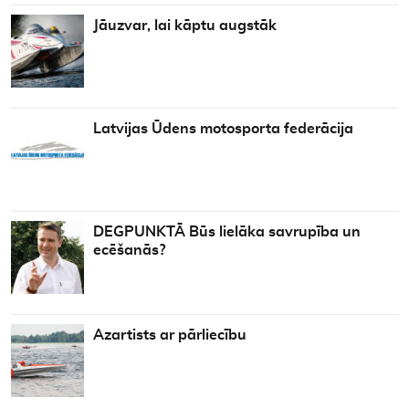
Jāuzvar, lai kāptu augstāk
Latvijas Ūdens motosporta federācija
DEGPUNKTĀ Būs lielāka savrupība un
ecēšanās?
Azartists ar pārliecību