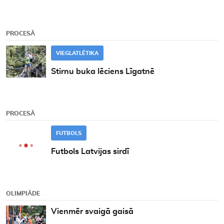
PROCESĀ
VIEGLATLĒTIKA
Stirnu buka lēciens Līgatnē
PROCESĀ
FUTBOLS
Futbols Latvijas sirdī
OLIMPIĀDE
Vienmēr svaigā gaisā