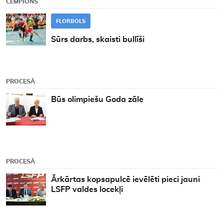
ČEMPIONS
FLORBOLS
Sūrs darbs, skaisti bullīši
PROCESĀ
Būs olimpiešu Goda zāle
PROCESĀ
Ārkārtas kopsapulcē ievēlēti pieci jauni
LSFP valdes locekļi