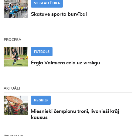
VIEGLATLĒTIKA
Skatuve sporta burvībai
PROCESĀ
FUTBOLS
Ērgļa Valmiera ceļā uz virslīgu
AKTUĀLI
REGBIJS
Miesnieki čempionu tronī, livonieši krāj
kausus