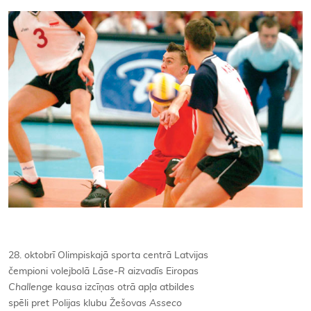
Kontakti
28. oktobrī Olimpiskajā sporta centrā Latvijas
čempioni volejbolā
Lāse-R
aizvadīs Eiropas
Challenge
kausa izcīņas otrā apļa atbildes
spēli pret Polijas klubu Žešovas
Asseco