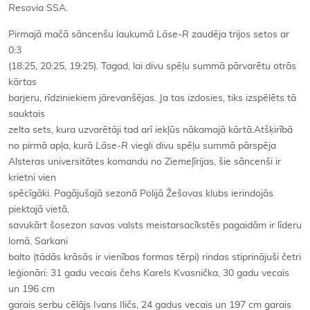
Resovia
SSA.
Pirmajā mačā sāncenšu laukumā
Lāse-R
zaudēja trijos setos ar
0:3
(18:25, 20:25, 19:25). Tagad, lai divu spēļu summā pārvarētu otrās
kārtas
barjeru, rīdziniekiem jārevanšējas. Ja tas izdosies, tiks izspēlēts tā
sauktais
zelta sets, kura uzvarētāji tad arī iekļūs nākamajā kārtā.Atšķirībā
no pirmā apļa, kurā
Lāse-R
viegli divu spēļu summā pārspēja
Alsteras universitātes komandu no Ziemeļīrijas, šie sāncenši ir
krietni vien
spēcīgāki. Pagājušajā sezonā Polijā Žešovas klubs ierindojās
piektajā vietā,
savukārt šosezon savas valsts meistarsacīkstēs pagaidām ir līderu
lomā. Sarkani
balto (tādās krāsās ir vienības formas tērpi) rindas stiprinājuši četri
leģionāri: 31 gadu vecais čehs Karels Kvasnička, 30 gadu vecais
un 196 cm
garais serbu cēlājs Ivans Iličs, 24 gadus vecais un 197 cm garais