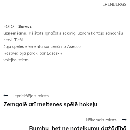
ERENBERGS
FOTO –
Serves
uzņemšana.
Kšištofs Ignačaks sekmīgi uzņem kārtējo sāncenšu
servi. Tieši
šajā spēles elementā sāncenši no
Asecco
Resovia
bija pārāki par
Lāses-R
volejbolistiem
Iepriekšējais raksts
Zemgalē arī meitenes spēlē hokeju
Nākamais raksts
Bumbu, bet ne noteikumu dažādībā