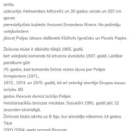
serbu
uzbrucējs Aleksandars Mitrovičs un 35 gadus vecais un 207 cm
garais
pieredzējušais kubietis Ihosvani Ernandess Rivera. No pašmāju
volejbolistiem
jāizceļ Polijas izlases dalībnieki Kšištofs Ignačaks un Pavels Papke.
Žešovas klubs ir dibināts tālajā 1905. gadā,
bet volejbola komanda tā ietvaros izveidota 1937. gadā. Lielākie
panākumi gūti
70. gados, kad komanda četras reizes kļuva par Polijas
čempioniem (1971.,
1972., 1974. un 1975. gadā), kā arī sekmīgi startēja Eiropas kausu
izcīņās. 80.
gados
Resovia
divreiz izcīnīja Polijas
meistarsacīkšu bronzas medaļas. Savukārt 1991. gadā pēc 22
sezonām ekstralīgā,
Žešovas klubs izkrita uz B līgu, kur aizvadīja nākamos 14 gadus.
Tikai
2003./2004. gada sezonā
Resovia