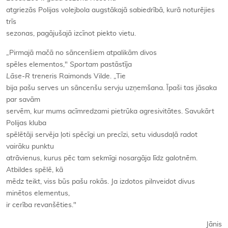
atgriezās Polijas volejbola augstākajā sabiedrībā, kurā noturējies
trīs
sezonas, pagājušajā izcīnot piekto vietu.
„Pirmajā mačā no sāncenšiem atpalikām divos
spēles elementos,"
Sportam
pastāstīja
Lāse-R
treneris Raimonds Vilde. „Tie
bija pašu serves un sāncenšu servju uzņemšana. Īpaši tas jāsaka
par savām
servēm, kur mums acīmredzami pietrūka agresivitātes. Savukārt
Polijas kluba
spēlētāji servēja ļoti spēcīgi un precīzi, setu vidusdaļā radot
vairāku punktu
atrāvienus, kurus pēc tam sekmīgi nosargāja līdz galotnēm.
Atbildes spēlē, kā
mēdz teikt, viss būs pašu rokās. Ja izdotos pilnveidot divus
minētos elementus,
ir cerība revanšēties."
Jānis