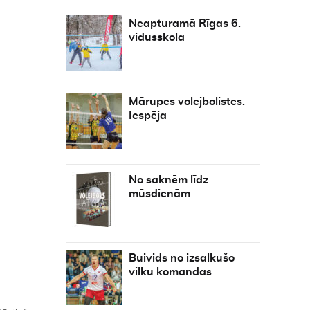
Neapturamā Rīgas 6.
vidusskola
Mārupes volejbolistes.
Iespēja
No saknēm līdz
mūsdienām
Buivids no izsalkušo
vilku komandas