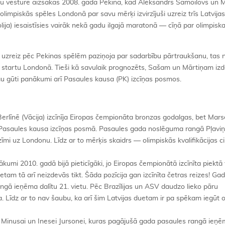
rtu vēsture aizsākās 2008. gada Pekinā, kad Aleksandrs Samoilovs un 
 olimpiskās spēles Londonā par savu mērķi izvirzījuši uzreiz trīs Latvijas 
ija) iesaistīsies vairāk nekā gadu ilgajā maratonā — cīņā par olimpisk
š uzreiz pēc Pekinas spēlēm paziņoja par sadarbību pārtraukšanu, tas 
uz startu Londonā. Tieši kā savulaik prognozēts, Sašam un Mārtiņam izd
u gūti panākumi arī Pasaules kausa (PK) izcīņas posmos.
erlīnē (Vācija) izcīnīja Eiropas čempionāta bronzas godalgas, bet Mars
umu Pasaules kausa izcīņas posmā. Pasaules gada noslēguma rangā Pļav
īmi uz Londonu. Līdz ar to mērķis skaidrs — olimpiskās kvalifikācijas ci
i 2010. gadā bijā pieticīgāki, jo Eiropas čempionātā izcīnīta piektā 
am tā arī neizdevās tikt. Šāda pozīcija gan izcīnīta četras reizes! Ga
gā ieņēma dalītu 21. vietu. Pēc Brazīlijas un ASV daudzo lieko pāru
a. Līdz ar to nav šaubu, ka arī šim Latvijas duetam ir pa spēkam iegūt 
i Minusai un Inesei Jursonei, kuras pagājušā gada pasaules rangā ieņēm