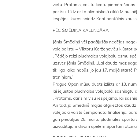
vietu. Protams, valstu kvotu piemērošanas r
par īsu. Līdz ar to olimpiskajā ciklā Minusa
iespējas, kuras sniedz Kontinentālais kauss
PĒC ŠMĒDIŅA KALENDĀRA
Jānis Šmēdiņš vēl pagājušās nedēļas nogalē
volejbolistu – Viktoru Koržeņeviču kļūstot 
„Pēdējo reizi pludmales volejbolu esmu sp
uzsver Jānis Šmēdiņš. „Lai daudz maz saga
tik ilga laika nebūs, jo jau 17. maijā start
treniņiem.”
Prague Open mūsu duets izlikts ar 13. num
lai iejustos pludmales volejbolā, sasniegtu
„Protams, darīsim visu iespējamo, lai sasn
Arī tad, ja Šmēdiņš mājās atgrieztos daudz ā
volejbola valsts čempionāta finālsērijā, p
gan piedalījās 25. martā pludmales sporta c
aizvadītajām divām spēlēm Sportam atzina, 