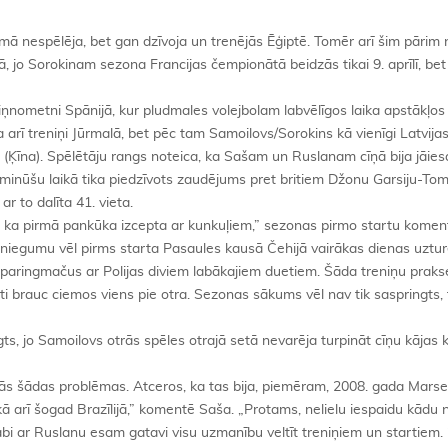
emā nespēlēja, bet gan dzīvoja un trenējās Ēģiptē. Tomēr arī šim pārim
ā, jo Sorokinam sezona Francijas čempionātā beidzās tikai 9. aprīlī, be
niņnometni Spānijā, kur pludmales volejbolam labvēlīgos laika apstākļo
ja arī treniņi Jūrmalā, bet pēc tam Samoilovs/Sorokins kā vienīgi Latvijas
(Ķīna). Spēlētāju rangs noteica, ka Sašam un Ruslanam cīņā bija jāies
44 minūšu laikā tika piedzīvots zaudējums pret britiem Džonu Garsiju-T
ar to dalīta 41. vieta.
kt, ka pirmā pankūka izcepta ar kunkuļiem,” sezonas pirmo startu komen
sniegumu vēl pirms starta Pasaules kausā Čehijā vairākas dienas uztu
sparingmačus ar Polijas diviem labākajiem duetiem. Šāda treniņu prakse
ueti brauc ciemos viens pie otra. Sezonas sākums vēl nav tik saspringts, 
eigts, jo Samoilovs otrās spēles otrajā setā nevarēja turpināt cīņu kājas 
dās šādas problēmas. Atceros, ka tas bija, piemēram, 2008. gada Marse
ā arī šogad Brazīlijā,” komentē Saša. „Protams, nelielu iespaidu kādu 
 abi ar Ruslanu esam gatavi visu uzmanību veltīt treniņiem un startiem