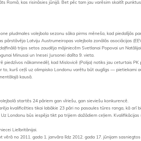
s Romā, kas risināsies jūnijā. Bet pēc tam jau varēsim skaitīt punktus
sone pludmales volejbola sezonu sāka pirms mēneša, kad piedalījās pa
s pārstāvēja Latviju Austrumeiropas volejbola zonālās asociācijas (E
otdaļfinālā trijos setos zaudēja mājiniecēm Svetlanai Popovai un Natālija
ngunai Minusai un Inesei Jursonei dalīta 9. vieta.
ē piedzīvos nākamnedēļ, kad Mislovicē (Polija) notiks jau ceturtais PK
par to, kurš ceļš uz olimpisko Londonu varētu būt auglīgs — pietiekami 
inentālajā kausā.
olejbolā startēs 24 pāriem gan vīriešu, gan sieviešu konkurencē.
a kvalificēties tikai labākie 23 pāri no pasaules tūres ranga, kā arī b
Uz Londonu būs iespēja tikt pa trijiem dažādiem ceļiem. Kvalifikācijas 
ecei Lielbritānijai.
ot vērā no 2011. gada 1. janvāra līdz 2012. gada 17. jūnijam sasniegto