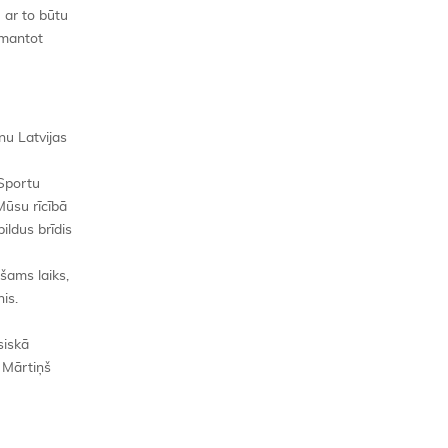
 ar to būtu
izmantot
nu Latvijas
Sportu
ūsu rīcībā
ildus brīdis
šams laiks,
is.
siskā
 Mārtiņš