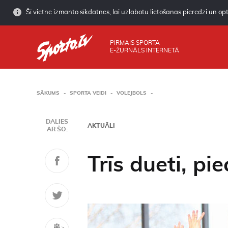
Šī vietne izmanto sīkdatnes, lai uzlabotu lietošanas pieredzi un opti
PIRMAIS SPORTA
E-ŽURNĀLS INTERNETĀ
SĀKUMS
SPORTA VEIDI
VOLEJBOLS
DALIES
AKTUĀLI
AR ŠO:
Trīs dueti, pie