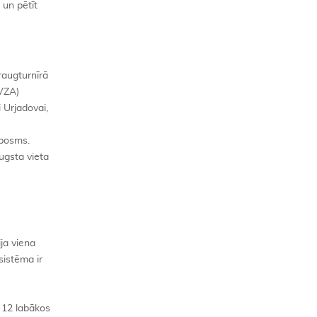
 un pētīt
raugturnīrā
EVZA)
i Urjadovai,
 posms.
augsta vieta
ija viena
sistēma ir
s 12 labākos