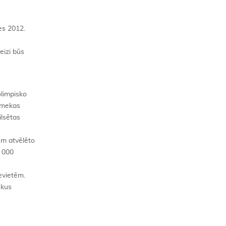
es 2012.
eizi būs
olimpisko
a mekas
ilsētas
ēm atvēlēto
5 000
evietēm.
ekus