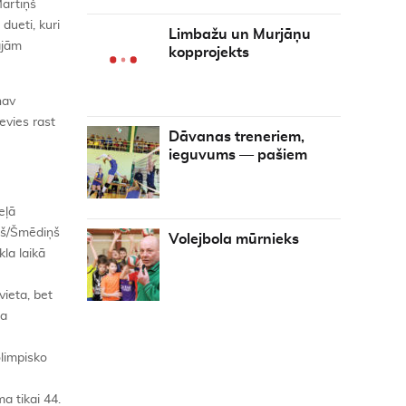
Mārtiņš
dueti, kuri
Limbažu un Murjāņu
ajām
kopprojekts
nav
evies rast
Dāvanas treneriem,
ieguvums — pašiem
eļā
iņš/Šmēdiņš
Volejbola mūrnieks
kla laikā
vieta, bet
da
olimpisko
a tikai 44.