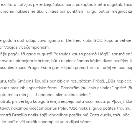
ezultātā Latvijas pieredzējušākais pāris pakāptos krietni augstāk, taču
i/Jursonei nāksies ne tikai cīnīties par punktiem rangā, bet arī mēģināt 
.
 godam atstrādāja savu līgumu ar Berlīnes klubu SCC, kopā ar vēl vie
par Vācijas vicečempioniem.
ēlējis pagājušā gada augustā Pasaules kausa posmā Hāgā.” sarunā ar 
tavotos pirmajam startam, būtu nepieciešamas kādas divas nedēļas. M
ē Pasaules kauss Prāgā. Esam gan iekļauti pamatturnīrā, tādēļ vēl būs pap
uru, taču Šmēdiņš šaubās par labiem rezultātiem Prāgā. „Būs nepiecie
 daudz maz labu sportisko formu. Pamazām jau ieskriesimies,” spriež Jān
iegtu mūsu mērķi — Londonas olimpiskās spēles.”
trāk, pilnvērtīgu kopīgu treniņu iespēja būtu visai maza, jo Pļaviņš kla
ārstāvot nākamos vicečempionus Poliru/Ozolniekus, guva potītes traumu.
entrā Brazīlija notikušajā labdarības pasākumā Zelta duelis, taču pēc
ka potīte vēl vairāk sapampusi un radījusi sāpes.