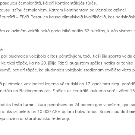
pasaules čempionātā, kā arī Kontinentālajās tūrēs.
kausu izcīņu čempioniem. Katram kontinentam pa vienai ceļazīmei.
turnīrā – FIVB Pasaules kausa olimpiskajā kvalifikācijā, kas norisināsi
jām ceļazīmēm vairāk nekā gada laikā notiks 62 turnīros, kurās vismaz r
NĀ
i par pludmales volejbola elites pārstāvjiem, taču tieši šis sporta veids 
 tikai tāpēc, ka no 28. jūlija līdz 9. augustam spēles notiks ar tenis
mā, bet arī tāpēc, ka pludmales volejbola stadionam atvēlēta vieta p
ludmales volejbolisti ieņems vēsturiski no 17. gadsimta zirgu parād
 netālu no Bekingemas pils. Spēles uz centrālā laukuma varēs vērot 1
iks testa turnīrs, kurā piedalīsies pa 24 pāriem gan vīriešiem, gan si
nīrā tiks izspēlēts arī 10 000 ASV dolāru balvu fonds. Sacensību dalībni
a saziņā ar starptautisko federāciju.