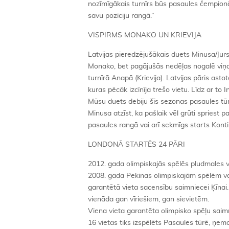
nozīmīgākais turnīrs būs pasaules čempionāt
savu pozīciju rangā.”
VISPIRMS MONAKO UN KRIEVIJA
Latvijas pieredzējušākais duets Minusa/Jur
Monako, bet pagājušās nedēļas nogalē viņa
turnīrā Anapā (Krievija). Latvijas pāris ast
kuras pēcāk izcīnīja trešo vietu. Līdz ar to I
Mūsu duets debiju šīs sezonas pasaules tūr
Minusa atzīst, ka pašlaik vēl grūti spriest 
pasaules rangā vai arī sekmīgs starts Kont
LONDONĀ STARTĒS 24 PĀRI
2012. gada olimpiskajās spēlēs pludmales v
2008. gada Pekinas olimpiskajām spēlēm varēj
garantētā vieta sacensību saimniecei Ķīnai. 
vienāda gan vīriešiem, gan sievietēm.
Viena vieta garantēta olimpisko spēļu saimni
16 vietas tiks izspēlēts Pasaules tūrē, ņem