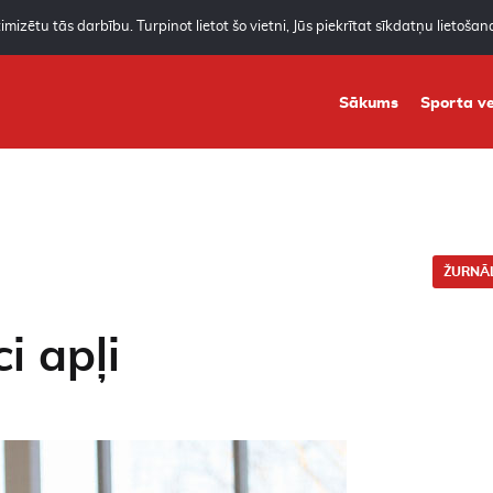
mizētu tās darbību. Turpinot lietot šo vietni, Jūs piekrītat sīkdatņu lietoša
Sākums
Sporta ve
ŽURNĀL
ci apļi