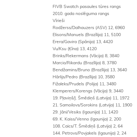
FIVB Swatch pasaules tūres rangs
2010. gada noslēguma rangs
Vīrieši
Rodžerss/Dalhauzers (ASV) 12, 6960
Elisons/Manuels (Brazīlija) 11, 5100
Erera/Gavira (Spānija) 13, 4420
Vu/Ksu (Ķīna) 13, 4120
Brinks/Rekermans (Vācija) 8, 3840
Marcio/Rikardu (Brazīlija) 8, 3780
Bendžamins/Bruno (Brazīlija) 13, 3640
Hārlijs/Pedro (Brazīlija) 10, 3580
Fižaleks/Prudels (Polija) 11, 3480
Klemperers/Korengs (Vācija) 9, 3440
19. Pļaviņš/J. Šmēdiņš (Latvija) 11, 1972
21. Samoilovs/Sorokins (Latvija) 11, 1900
29. Jāni/Vesiks (Igaunija) 11, 1420
69. K. Kaiss/Venno (Igaunija) 2, 200
108. Caics/T. Šmēdiņš (Latvija) 2, 64
144. Petrovs/Povjakels (Igaunija) 2, 24