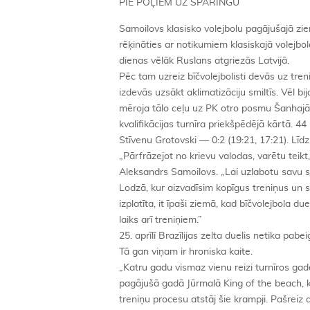
PIE POĻIEM UZ SPARINGU
Samoilovs klasisko volejbolu pagājušajā zi
rēķināties ar notikumiem klasiskajā volejbol
dienas vēlāk Ruslans atgriezās Latvijā.
Pēc tam uzreiz bīčvolejbolisti devās uz tre
izdevās uzsākt aklimatizāciju smiltīs. Vēl bi
mēroja tālo ceļu uz PK otro posmu Šanhajā 
kvalifikācijas turnīra priekšpēdējā kārtā. 
Stīvenu Grotovski — 0:2 (19:21, 17:21). Līdz 
„Pārfrāzejot no krievu valodas, varētu tei
Aleksandrs Samoilovs. „Lai uzlabotu savu 
Lodzā, kur aizvadīsim kopīgus treniņus un 
izplatīta, it īpaši ziemā, kad bīčvolejbola d
laiks arī treniņiem.”
25. aprīlī Brazīlijas zelta duelis netika pab
Tā gan viņam ir hroniska kaite.
„Katru gadu vismaz vienu reizi turnīros ga
pagājušā gadā Jūrmalā King of the beach, k
treniņu procesu atstāj šie krampji. Pašreiz