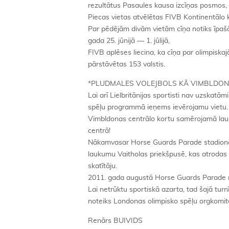
rezultātus Pasaules kausa izcīņas posmos, 
Piecas vietas atvēlētas FIVB Kontinentālo 
Par pēdējām divām vietām cīņa notiks īpašā 
gada 25. jūnijā — 1. jūlijā,
FIVB aplēses liecina, ka cīņa par olimpiska
pārstāvētas 153 valstis.
*PLUDMALES VOLEJBOLS KĀ VIMBLDO
Lai arī Lielbritānijas sportisti nav uzskatām
spēļu programmā ieņems ievērojamu vietu. Ne
Vimbldonas centrālo kortu samērojamā lauku
centrā!
Nākamvasar Horse Guards Parade stadionā p
laukumu Vaitholas priekšpusē, kas atrodas
skatītāju.
2011. gada augustā Horse Guards Parade not
Lai netrūktu sportiskā azarta, tad šajā tur
noteiks Londonas olimpisko spēļu orgkomitej
Renārs BUIVIDS