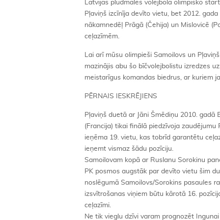
Latvijas pludmales volejbola olimpisko sta
Pļaviņš izcīnīja devīto vietu, bet 2012. gada
nākamnedēļ Prāgā (Čehija) un Mislovicē (Pol
ceļazīmēm.
Lai arī mūsu olimpieši Samoilovs un Pļaviņ
mazinājis abu šo bīčvolejbolistu izredzes 
meistarīgus komandas biedrus, ar kuriem ja
PĒRNAIS IESKRĒJIENS
Pļaviņš duetā ar Jāni Šmēdiņu 2010. gadā B
(Francija) tikai finālā piedzīvoja zaudēj
ieņēma 19. vietu, kas tobrīd garantētu ceļaz
ieņemt vismaz šādu pozīciju.
Samoilovam kopā ar Ruslanu Sorokinu panākum
PK posmos augstāk par devīto vietu šim duet
noslēgumā Samoilovs/Sorokins pasaules ran
izsvītrošanas viņiem būtu kārotā 16. pozīcij
ceļazīmi.
Ne tik vieglu dzīvi varam prognozēt Inguna