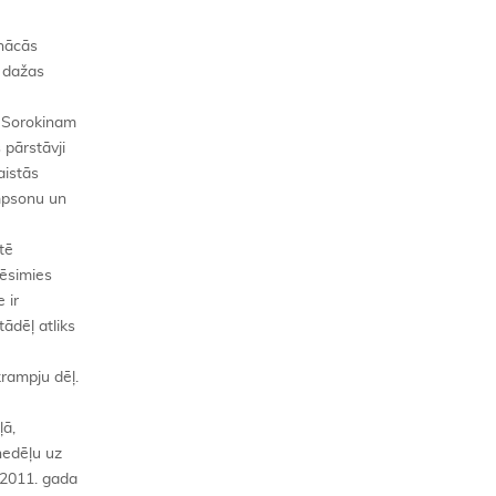
 nācās
t dažas
s Sorokinam
 pārstāvji
aistās
ompsonu un
tē
rēsimies
 ir
tādēļ atliks
krampju dēļ.
ļā,
nedēļu uz
. 2011. gada