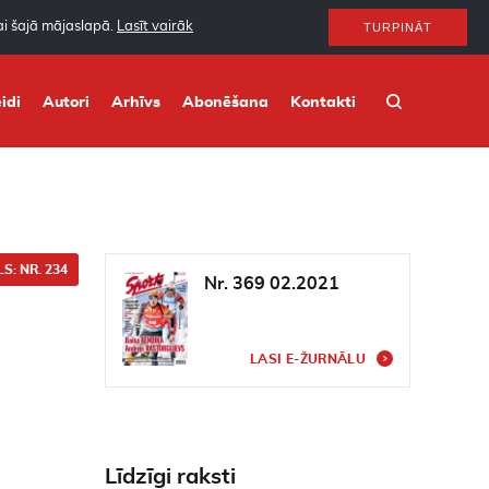
nai šajā mājaslapā.
Lasīt vairāk
TURPINĀT
idi
Autori
Arhīvs
Abonēšana
Kontakti
S: NR. 234
Nr. 369 02.2021
LASI E-ŽURNĀLU
Līdzīgi raksti