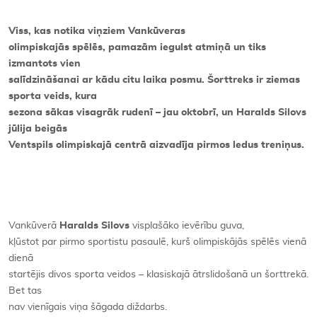
Viss, kas notika viņziem Vankūveras
olimpiskajās spēlēs, pamazām iegulst atmiņā un tiks
izmantots vien
salīdzināšanai ar kādu citu laika posmu. Šorttreks ir ziemas
sporta veids, kura
sezona sākas visagrāk rudenī – jau oktobrī, un Haralds Silovs
jūlija beigās
Ventspils olimpiskajā centrā aizvadīja pirmos ledus treniņus.
Vankūverā
Haralds Silovs
visplašāko ievērību guva,
kļūstot par pirmo sportistu pasaulē, kurš olimpiskājās spēlēs vienā
dienā
startējis divos sporta veidos – klasiskajā ātrslidošanā un šorttrekā.
Bet tas
nav vienīgais viņa šāgada diždarbs.