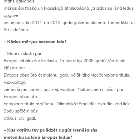
mans galvenais
mērķis šorttrekā un klasiskajā ātrslidošanā. Ja izdosies lēnā ledus
apguve,
iespējams, ka 2011. un 2012. gadā galveno akcentu tomēr likšu uz
ātrslidošanu.
– Kādus mērķus šosezon lolo?
– Mani uzskata par
Eiropas labāko šorttrekistu. To pierādīju 2008. gadā, Ventspilī
kļūstot par
Eiropas absolūto čempionu, gadu vēlāk tika vicečempiona tituls.
Aizvadītajā
ziemā šajās sacensībās nepiedalījos. Nākamziem cīnīšos par
Eiropas absolūtā
čempiona titula atgūšanu. Olimpiskā tēma kļūs aktuāla, kad līdz
Soču spēlēm būs
atlikuši divi gadi.
– Kas varētu tev palīdzēt apgūt trenēšanās
metodiku uz lēnā Eiropas ledus?