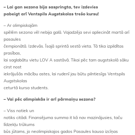
– Lai gan sezona bija saspringta, tev izdevies
pabeigt arī Ventspils Augstskolas trešo kursu!
– Ar olimpiskajām
spēlēm sezona vēl nebija galā. Vajadzēja sevi apliecināt martā arī
pasaules
čempionātā. Izdevās. Īsajā sprintā sestā vieta. Tā tika izpildītas
prasības,
lai saglabātu vietu LOV A sastāvā. Tikai pēc tam augstskolā sāku
cirst nost
iekrājušās mācību astes, lai rudenī jau būtu pilntiesīgs Ventspils
Augstskolas
ceturtā kursa students.
– Vai pēc olimpiskās ir arī pārmaiņu sezona?
– Viss notiek un
notiks citādi. Finansējuma summa it kā nav mazinājusies, taču
līdzekļu trūkums
būs jūtams, jo neolimpiskajos gados Pasaules kausa izcīņas