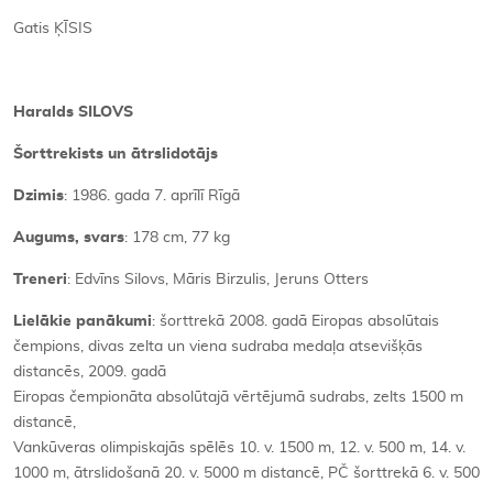
Gatis ĶĪSIS
Haralds SILOVS
Šorttrekists un ātrslidotājs
Dzimis
: 1986. gada 7. aprīlī Rīgā
Augums, svars
: 178 cm, 77 kg
Treneri
: Edvīns Silovs, Māris Birzulis, Jeruns Otters
Lielākie panākumi
: šorttrekā 2008. gadā Eiropas absolūtais
čempions, divas zelta un viena sudraba medaļa atsevišķās
distancēs, 2009. gadā
Eiropas čempionāta absolūtajā vērtējumā sudrabs, zelts 1500 m
distancē,
Vankūveras olimpiskajās spēlēs 10. v. 1500 m, 12. v. 500 m, 14. v.
1000 m, ātrslidošanā 20. v. 5000 m distancē, PČ šorttrekā 6. v. 500