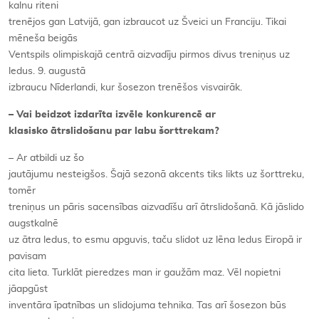
kalnu riteni
trenējos gan Latvijā, gan izbraucot uz Šveici un Franciju. Tikai
mēneša beigās
Ventspils olimpiskajā centrā aizvadīju pirmos divus treniņus uz
ledus. 9. augustā
izbraucu Nīderlandi, kur šosezon trenēšos visvairāk.
– Vai beidzot izdarīta izvēle konkurencē ar
klasisko ātrslidošanu par labu šorttrekam?
– Ar atbildi uz šo
jautājumu nesteigšos. Šajā sezonā akcents tiks likts uz šorttreku,
tomēr
treniņus un pāris sacensības aizvadīšu arī ātrslidošanā. Kā jāslido
augstkalnē
uz ātra ledus, to esmu apguvis, taču slidot uz lēna ledus Eiropā ir
pavisam
cita lieta. Turklāt pieredzes man ir gaužām maz. Vēl nopietni
jāapgūst
inventāra īpatnības un slidojuma tehnika. Tas arī šosezon būs