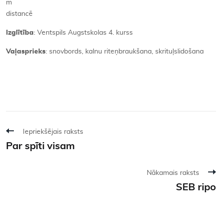
m
distancē
Izglītība
: Ventspils Augstskolas 4. kurss
Vaļasprieks
: snovbords, kalnu riteņbraukšana, skrituļslidošana
Iepriekšējais raksts
Par spīti visam
Nākamais raksts
SEB ripo