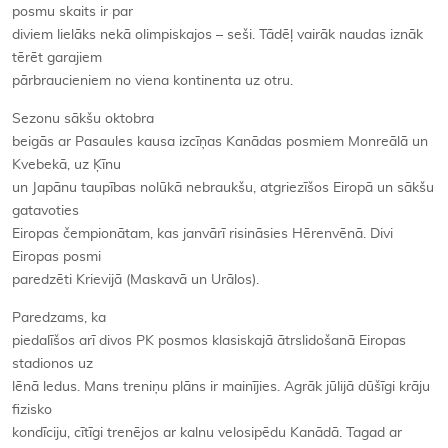
posmu skaits ir par
diviem lielāks nekā olimpiskajos – seši. Tādēļ vairāk naudas iznāk
tērēt garajiem
pārbraucieniem no viena kontinenta uz otru.
Sezonu sākšu oktobra
beigās ar Pasaules kausa izcīņas Kanādas posmiem Monreālā un
Kvebekā, uz Ķīnu
un Japānu taupības nolūkā nebraukšu, atgriezīšos Eiropā un sākšu
gatavoties
Eiropas čempionātam, kas janvārī risināsies Hērenvēnā. Divi
Eiropas posmi
paredzēti Krievijā (Maskavā un Urālos).
Paredzams, ka
piedalīšos arī divos PK posmos klasiskajā ātrslidošanā Eiropas
stadionos uz
lēnā ledus. Mans treniņu plāns ir mainījies. Agrāk jūlijā dūšīgi krāju
fizisko
kondīciju, cītīgi trenējos ar kalnu velosipēdu Kanādā. Tagad ar