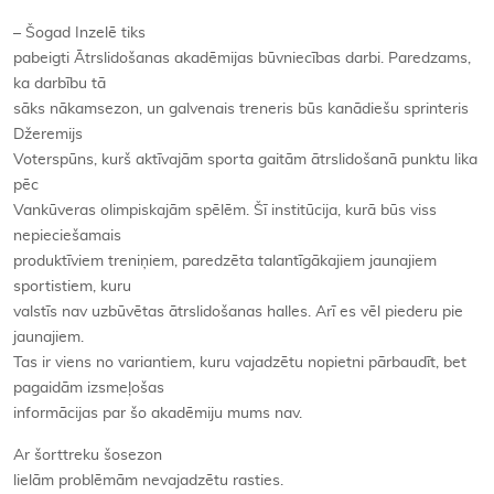
– Šogad Inzelē tiks
pabeigti Ātrslidošanas akadēmijas būvniecības darbi. Paredzams,
ka darbību tā
sāks nākamsezon, un galvenais treneris būs kanādiešu sprinteris
Džeremijs
Voterspūns, kurš aktīvajām sporta gaitām ātrslidošanā punktu lika
pēc
Vankūveras olimpiskajām spēlēm. Šī institūcija, kurā būs viss
nepieciešamais
produktīviem treniņiem, paredzēta talantīgākajiem jaunajiem
sportistiem, kuru
valstīs nav uzbūvētas ātrslidošanas halles. Arī es vēl piederu pie
jaunajiem.
Tas ir viens no variantiem, kuru vajadzētu nopietni pārbaudīt, bet
pagaidām izsmeļošas
informācijas par šo akadēmiju mums nav.
Ar šorttreku šosezon
lielām problēmām nevajadzētu rasties.