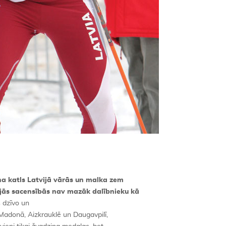
lona katls Latvijā vārās un malka zem
jās sacensībās nav mazāk dalībnieku kā
 dzīvo un
, Madonā, Aizkrauklē un Daugavpilī,