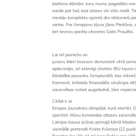
biatlona dāmām, kuru mums pagaidām nav v
sanāk pat tad, kad izlases vīri stāv malā. T
medaļu komplektu sprintā divi alūksnieši pie
vietas. Par čempionu kļuva Jānis Pleikšnis
bet bronzu pacēla cēsnieks Gatis Praulītis.
Lai arī jauniešu un
junioru līderi šosezon demonstrē vērā ņem
apliecinājis, arī sekmīgi cīnoties IBU kausa
līdzdalība pasaules čempionātā, kas mēneš
Kanmorē, kritiskās finansiālās situācijas dēļ
sacensības notiek augstkalnē, tām nepiecie
Citādi ir ar
Eiropas Jaunatnes olimpiādi, kurā startēs 
sportisti. Mūsu komandas atlases sacensīb
Latvijas kausa izcīņas pirmajā kārtā Mado
visreālāk pretendē Krista Krūmiņa (22 punkt