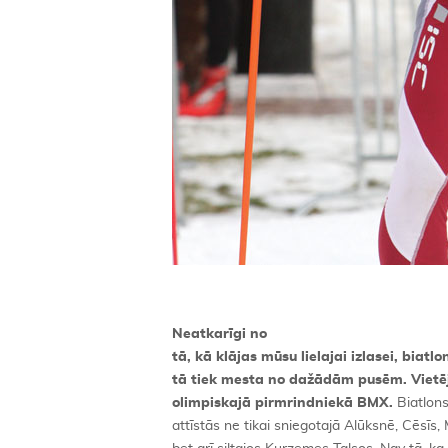
Neatkarīgi no
tā, kā klājas mūsu lielajai izlasei, biat
tā tiek mesta no dažādām pusēm. Vietē
olimpiskajā pirmrindniekā BMX.
Biatlons
attīstās ne tikai sniegotajā Alūksnē, Cēsīs