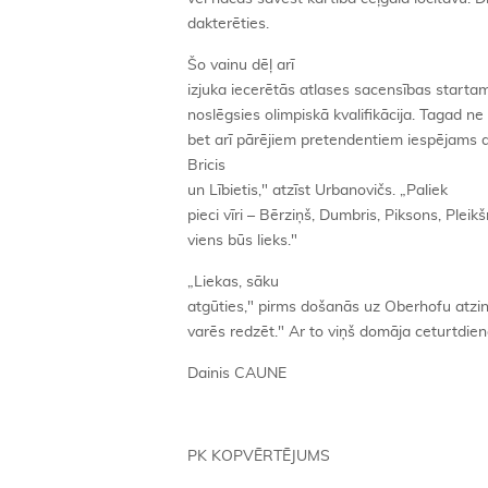
dakterēties.
Šo vainu dēļ arī
izjuka iecerētās atlases sacensības start
noslēgsies olimpiskā kvalifikācija. Tagad ne
bet arī pārējiem pretendentiem iespējams 
Bricis
un Lībietis," atzīst Urbanovičs. „Paliek
pieci vīri – Bērziņš, Dumbris, Piksons, Plei
viens būs lieks."
„Liekas, sāku
atgūties," pirms došanās uz Oberhofu atzina 
varēs redzēt." Ar to viņš domāja ceturtdie
Dainis CAUNE
PK KOPVĒRTĒJUMS