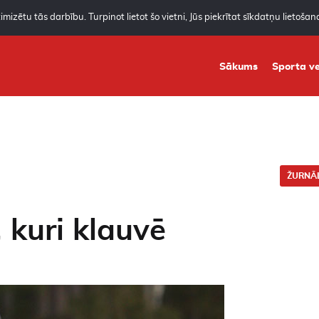
mizētu tās darbību. Turpinot lietot šo vietni, Jūs piekrītat sīkdatņu lietoša
Sākums
Sporta ve
ŽURNĀL
 kuri klauvē