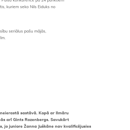
). Puišu konkurencē pa 24 punktiem
tis, kuriem seko Nils Eiduks no
ensību seriālus pašu mājās,
vīm.
 neierastā sastāvā. Kopā ar Ilmāru
cīnās arī Gints Rozenbergs. Savukārt
, jo juniore Žanna Juškāne nav kvalificējusies