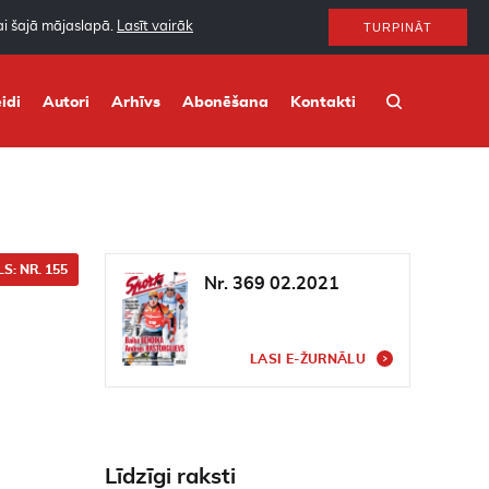
nai šajā mājaslapā.
Lasīt vairāk
TURPINĀT
idi
Autori
Arhīvs
Abonēšana
Kontakti
S: NR. 155
Nr. 369 02.2021
LASI E-ŽURNĀLU
Līdzīgi raksti