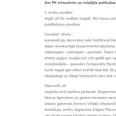
šim PK trimestrim un mūsējās palikušas 
Ir cerība zaudēto
atgūt vēl šīs nedēļas nogalē, IBU kausa izc
kvalifikācijas prasības.
Savukārt vīriešu
komandā jau decembra vidū Hohfilcenē tik
daļas neveiksmīgā eksperimenta labošana, k
nākamajam – piektajam – posmam. Toties ta
efekta augļus. Iespēju tos celt galdā gan v
visbūtiskākās – pasaules čempionāts Pjenč
kurās tagad gan drīkst startēt tikai līdz 
olimpiskajā un tālajā Vankuvērā vairs tiek r
Oberhofā vēl
turpinās otrā sastāva piešaude. Eksperime
tikai ar ilgstošiem un gariem treniņiem aer
Izlases galvenais treneris Vitālijs Urbanov
ierindā jau varētu atgriezties Edgars Piks
vēl nācās savest kārtībā ceļgala locītavu. 