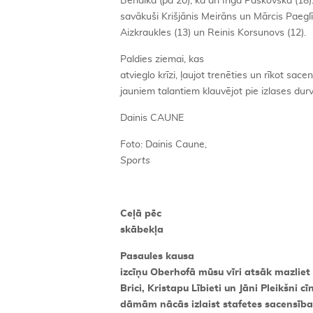
Bendika (pa 20), kā arī Inga Paškovska (18
savākuši Krišjānis Meirāns un Mārcis Paeglī
Aizkraukles (13) un Reinis Korsunovs (12).
Paldies ziemai, kas
atvieglo krīzi, ļaujot trenēties un rīkot sac
jauniem talantiem klauvējot pie izlases dur
Dainis CAUNE
Foto: Dainis Caune,
Sports
Ceļā pēc
skābekļa
Pasaules kausa
izcīņu Oberhofā mūsu vīri atsāk mazliet
Brici, Kristapu Lībieti un Jāni Pleikšni 
dāmām nācās izlaist stafetes sacensības