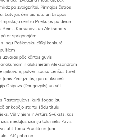
 vieni tikai žvadzina medaļas, bet
 mirdz pa zvaigznītei. Pirmajos četros
ā, Latvijas čempionātā un Eiropas
limpiskajā centrā Priekuļos pa divām
s Reinis Korsunovs un Aleksandrs
rupā ar spriganajām
n Ingu Paškovsku cītīgi konkurē
 puišiem
vas uzvaras pēc kārtas guvis
panākumam ir alūksnietim Aleksandram
esņikovam, pulveri sausu cenšas turēt
 Jānis Zvaigznītis, gan alūksnieši
gijs Osipovs (Daugavpils) un vēl
js Rastorgujevs, kurš šogad jau
cē ar kopējo startu šādu titulu
ks. Vēl viņiem ir Artūrs Švūksts, kas
as medaļas izcīnīja talsinieks Arvis
i sūtīt Tomu Praulīti un Jāni
ruks. Atšķirībā no