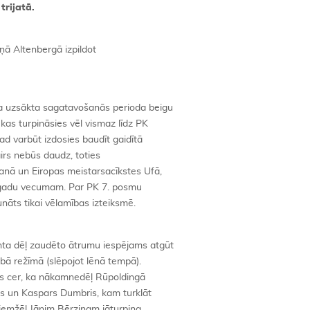
trijatā.
īņā Altenbergā izpildot
a uzsākta sagatavošanās perioda beigu
as turpināsies vēl vismaz līdz PK
d varbūt izdosies baudīt gaidītā
airs nebūs daudz, toties
anā un Eiropas meistarsacīkstes Ufā,
26 gadu vecumam. Par PK 7. posmu
unāts tikai vēlamības izteiksmē.
nta dēļ zaudēto ātrumu iespējams atgūt
obā režīmā (slēpojot lēnā tempā).
ičs cer, ka nākamnedēļ Rūpoldingā
ons un Kaspars Dumbris, kam turklāt
Diemžēl Jānim Bērziņam jāturpina