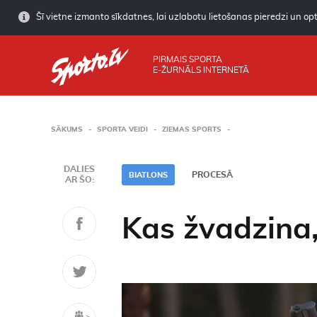
Šī vietne izmanto sīkdatnes, lai uzlabotu lietošanas pieredzi un opti
PIRMAIS SPORTA
E-ŽURNĀLS INTERNETĀ
SĀKUMS
SPORTA VEIDI
ZIEMAS SPORTS
DALIES
PROCESĀ
BIATLONS
AR ŠO:
Kas žvadzina,