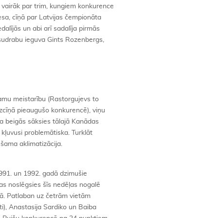
airāk par trim, kungiem konkurence
iesa, cīņā par Latvijas čempionāta
dalījās un abi arī sadalīja pirmās
, sudrabu ieguva Gints Rozenbergs,
amu meistarību (Rastorgujevs to
 izcīņā pieaugušo konkurencē), viņu
a beigās sāksies tālajā Kanādas
 kļuvusi problemātiska. Turklāt
šama aklimatizācija.
1991. un 1992. gadā dzimušie
as noslēgsies šīs nedēļas nogalē
nā. Patlaban uz četrām vietām
i), Anastasija Sardiko un Baiba