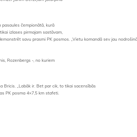
am pasaules čempionātā, kurā
 tikai izlases pirmajam sastāvam,
demonstrēt savu prasmi PK posmos. „Vietu komandā sev jau nodrošināju
kšnis, Rozenbergs -, no kuriem
Bricis. „Labāk ir. Bet par cik, to tikai sacensībās
nas PK posma 4×7,5 km stafeti.