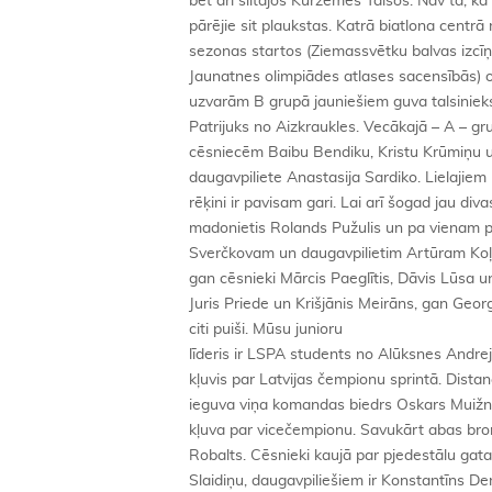
bet arī siltajos Kurzemes Talsos. Nav tā, ka
pārējie sit plaukstas. Katrā biatlona centrā
sezonas startos (Ziemassvētku balvas izcīņ
Jaunatnes olimpiādes atlases sacensībās) o
uzvarām B grupā jauniešiem guva talsiniek
Patrijuks no Aizkraukles. Vecākajā – A – g
cēsniecēm Baibu Bendiku, Kristu Krūmiņu u
daugavpiliete Anastasija Sardiko. Lielajiem
rēķini ir pavisam gari. Lai arī šogad jau di
madonietis Rolands Pužulis un pa vienam 
Sverčkovam un daugavpilietim Artūram Koļ
gan cēsnieki Mārcis Paeglītis, Dāvis Lūsa un
Juris Priede un Krišjānis Meirāns, gan Geor
citi puiši. Mūsu junioru
līderis ir LSPA students no Alūksnes Andre
kļuvis par Latvijas čempionu sprintā. Distan
ieguva viņa komandas biedrs Oskars Muižnie
kļuva par vicečempionu. Savukārt abas bronz
Robalts. Cēsnieki kaujā par pjedestālu gatav
Slaidiņu, daugavpiliešiem ir Konstantīns De