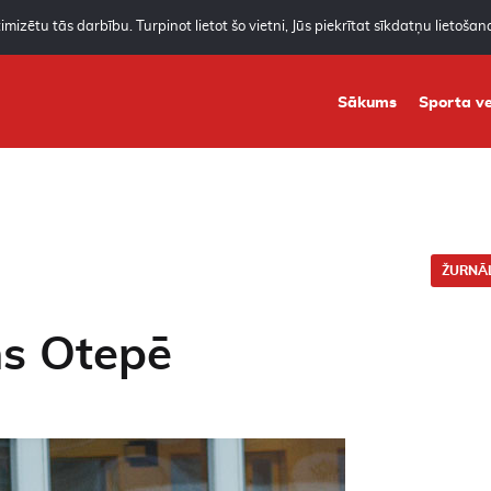
mizētu tās darbību. Turpinot lietot šo vietni, Jūs piekrītat sīkdatņu lietoša
Sākums
Sporta ve
ŽURNĀL
ns Otepē