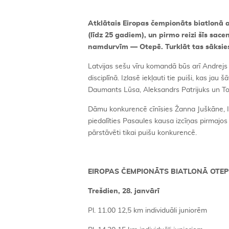
Atklātais Eiropas čempionāts biatlonā 
(līdz 25 gadiem), un pirmo reizi šīs sac
namdurvīm — Otepē. Turklāt tas sāksies
Latvijas sešu vīru komandā būs arī Andrejs 
disciplīnā. Izlasē iekļauti tie puiši, kas j
Daumants Lūsa, Aleksandrs Patrijuks un Toms
Dāmu konkurencē cīnīsies Žanna Juškāne, In
piedalīties Pasaules kausa izcīņas pirmajo
pārstāvēti tikai puišu konkurencē.
EIROPAS ČEMPIONĀTS BIATLONĀ OTEP
Trešdien, 28. janvārī
Pl. 11.00 12,5 km individuāli juniorēm