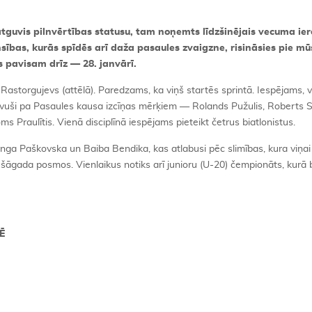
atguvis pilnvērtības statusu, tam noņemts līdzšinējais vecuma ie
ensības, kurās spīdēs arī daža pasaules zvaigzne, risināsies pie mū
 pavisam drīz — 28. janvārī.
Rastorgujevs (attēlā). Paredzams, ka viņš startēs sprintā. Iespējams, 
au šāvuši pa Pasaules kausa izcīņas mērķiem — Rolands Pužulis, Roberts S
 Praulītis. Vienā disciplīnā iespējams pieteikt četrus biatlonistus.
ga Paškovska un Baiba Bendika, kas atlabusi pēc slimības, kura viņai 
s šāgada posmos. Vienlaikus notiks arī junioru (U-20) čempionāts, kurā
Ē