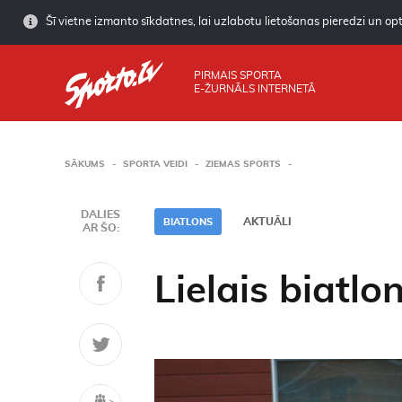
Šī vietne izmanto sīkdatnes, lai uzlabotu lietošanas pieredzi un opti
PIRMAIS SPORTA
E-ŽURNĀLS INTERNETĀ
SĀKUMS
SPORTA VEIDI
ZIEMAS SPORTS
DALIES
AKTUĀLI
BIATLONS
AR ŠO:
Lielais biatlo