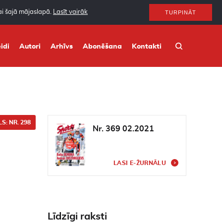
nai šajā mājaslapā.
Lasīt vairāk
TURPINĀT
idi
Autori
Arhīvs
Abonēšana
Kontakti
S: NR. 298
Nr. 369 02.2021
LASI E-ŽURNĀLU
Līdzīgi raksti