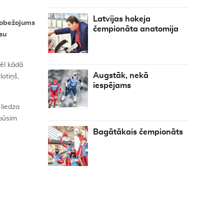
Latvijas hokeja
robežojums
čempionāta anatomija
su
vēl kādā
Augstāk, nekā
lotiņš,
iespējams
liedza
 būsim
Bagātākais čempionāts