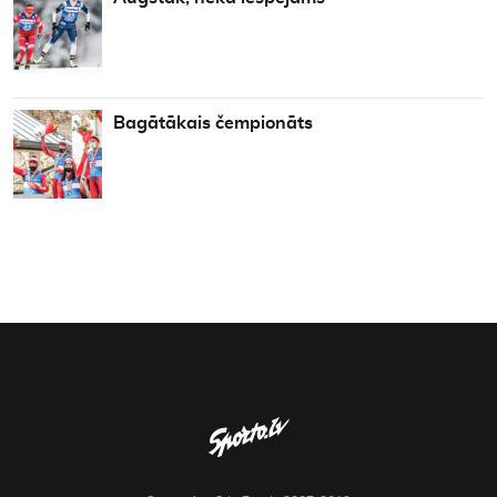
Bagātākais čempionāts