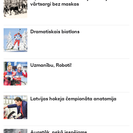
vārtsargi bez maskas
Dramatiskais biatlons
Uzmanību, Roboti!
Latvijas hokeja čempionāta anatomija
Augstāk, nekā iespējams