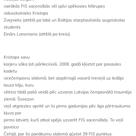
vairākās FIS sacensībās vēl spīvi spēkosies Mārupes
vidusskolnieks Kristaps
Zvejnieks (attēlā pa labi) un Baltijas starptautiskās augstskolas
students
Einārs Lansmanis (attēlā pa kreisi).
Kristaps savu
karjeru sāka ļoti pārliecinoši, 2008. gadā kļūstot par pasaules
kadetu
vicečempionu slalomā, bet aizpērnajā vasarā treniņā uz ledāja
lauza kāju, kuru
vēlreiz tādā pašā veidā pēc uzvaras Latvijas čempionātā traumēja
ziemā. Šosezon
viņš atgriezies apritē un īsi pirms gadumijas pēc ilga pārtraukuma
kļuva par
pirmo latvieti, kurš atkal spējis uzvarēt FIS sacensībās. To viņš
paveica
Čehijā, par šo panākumu slalomā gūstot 39 FIS punktus.