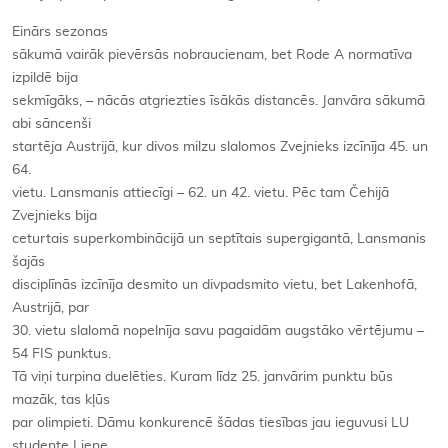
Einārs sezonas
sākumā vairāk pievērsās nobraucienam, bet Rode A normatīva
izpildē bija
sekmīgāks, – nācās atgriezties īsākās distancēs. Janvāra sākumā
abi sāncenši
startēja Austrijā, kur divos milzu slalomos Zvejnieks izcīnīja 45. un
64.
vietu. Lansmanis attiecīgi – 62. un 42. vietu. Pēc tam Čehijā
Zvejnieks bija
ceturtais superkombinācijā un septītais supergigantā, Lansmanis
šajās
disciplīnās izcīnīja desmito un divpadsmito vietu, bet Lakenhofā,
Austrijā, par
30. vietu slalomā nopelnīja savu pagaidām augstāko vērtējumu –
54 FIS punktus.
Tā viņi turpina duelēties. Kuram līdz 25. janvārim punktu būs
mazāk, tas kļūs
par olimpieti. Dāmu konkurencē šādas tiesības jau ieguvusi LU
studente Liene