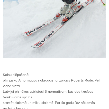
Kalnu slēpošanā
olimpisko A normatīvu nobraucienā izpildījis Roberts Rode. Vēl
viena vieta
Latvijai pienākas atbilstoši B normatīvam, kas dod tiesības
Vankūveras spēlēs
startēt slalomā un milzu slalomā. Par šo godu līdz nākamās
nedēļas beigām