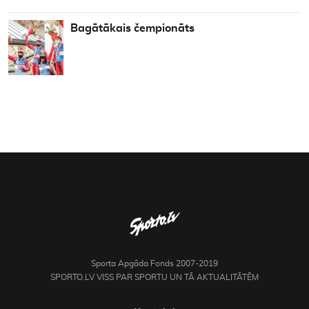
Bagātākais čempionāts
Sporta Apgāda Fonds 2007-2019
SPORTO.LV VISS PAR SPORTU UN TĀ AKTUALITĀTĒM