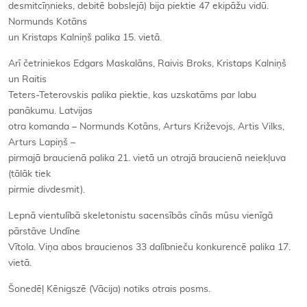
desmitcīņnieks, debitē bobslejā) bija piektie 47 ekipāžu vidū.
Normunds Kotāns
un Kristaps Kalniņš palika 15. vietā.
Arī četriniekos Edgars Maskalāns, Raivis Broks, Kristaps Kalniņš
un Raitis
Teters-Teterovskis palika piektie, kas uzskatāms par labu
panākumu. Latvijas
otra komanda – Normunds Kotāns, Arturs Križevojs, Artis Vilks,
Arturs Lapiņš –
pirmajā braucienā palika 21. vietā un otrajā braucienā neiekļuva
(tālāk tiek
pirmie divdesmit).
Lepnā vientulībā skeletonistu sacensībās cīnās mūsu vienīgā
pārstāve Undīne
Vītola. Viņa abos braucienos 33 dalībnieču konkurencē palika 17.
vietā.
Šonedēļ Kēnigszē (Vācija) notiks otrais posms.