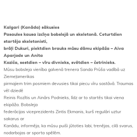
Kontakti
Kalgari (Kanāda) sākusies
Pasaules kausa izcīņa bobslejā un skeletonā. Ceturtdien
startēja skeletonisti,
brāļi Dukuri, piektdien brauks mūsu dāmu ekipāža – Aiva
Aparjode un Anita
Koziča, sestdien – vīru divnieks, svētdien – četrinieks.
Mūsu bobsleja vienība galvenā trenera Sanda Prūša vadībā uz
Ziemeļamerikas
pirmajiem trim posmiem devusies tikai piecu vīru sastāvā. Traumas
vēl dziedē
Reinis Rozītis un Ainārs Podnieks, līdz ar to startēs tikai viena
ekipāža. Bobsleja
federācijas viceprezidents Zintis Ekmanis, kurš regulāri uztur
sakarus ar
Kanādu, informēja, ka mūsu puiši jūtoties labi,­ trenējas, cilā svarus,
nodarbojas ar sporta spēlēm.