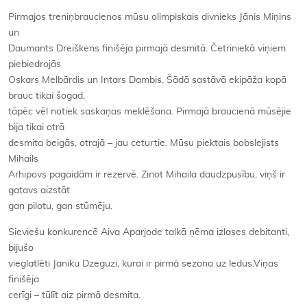
Pirmajos treniņbraucienos mūsu olimpiskais divnieks Jānis Miņins
un
Daumants Dreiškens finišēja pirmajā desmitā. Četriniekā viņiem
piebiedrojās
Oskars Melbārdis un Intars Dambis. Šādā sastāvā ekipāža kopā
brauc tikai šogad,
tāpēc vēl notiek saskaņas meklēšana. Pirmajā braucienā mūsējie
bija tikai otrā
desmita beigās, otrajā – jau ceturtie. Mūsu piektais bobslejists
Mihails
Arhipovs pagaidām ir rezervē. Zinot Mihaila daudzpusību, viņš ir
gatavs aizstāt
gan pilotu, gan stūmēju.
Sieviešu konkurencē Aiva Aparjode talkā ņēma izlases debitanti,
bijušo
vieglatlēti Janiku Dzeguzi, kurai ir pirmā sezona uz ledus.Viņas
finišēja
cerīgi – tūlīt aiz pirmā desmita.