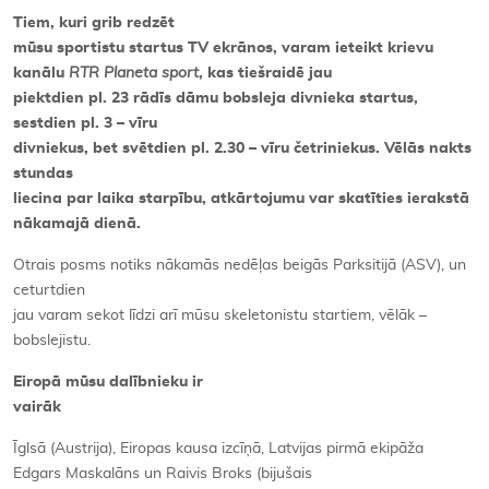
Tiem, kuri grib redzēt
mūsu sportistu startus TV ekrānos, varam ieteikt krievu
kanālu
RTR Planeta sport
, kas tiešraidē jau
piektdien pl. 23 rādīs dāmu bobsleja divnieka startus,
sestdien pl. 3 – vīru
divniekus, bet svētdien pl. 2.30 – vīru četriniekus. Vēlās nakts
stundas
liecina par laika starpību, atkārtojumu var skatīties ierakstā
nākamajā dienā.
Otrais posms notiks nākamās nedēļas beigās Parksitijā (ASV), un
ceturtdien
jau varam sekot līdzi arī mūsu skeletonistu startiem, vēlāk –
bobslejistu.
Eiropā mūsu dalībnieku ir
vairāk
Īglsā (Austrija), Eiropas kausa izcīņā, Latvijas pirmā ekipāža
Edgars Maskalāns un Raivis Broks (bijušais