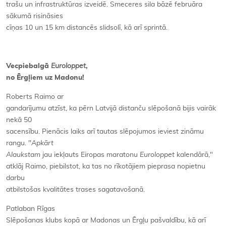
trašu un infrastruktūras izveidē. Smeceres sila bāzē februāra
sākumā risināsies
cīņas 10 un 15 km distancēs slidsolī, kā arī sprintā.
Vecpiebalgā
Euroloppet
,
no Ērgļiem uz Madonu!
Roberts Raimo ar
gandarījumu atzīst, ka pērn Latvijā distanču slēpošanā bijis vairāk
nekā 50
sacensību. Pienācis laiks arī tautas slēpojumos ieviest zināmu
rangu. "
Apkārt
Alaukstam
jau iekļauts Eiropas maratonu
Euroloppet
kalendārā,"
atklāj Raimo, piebilstot, ka tas no rīkotājiem pieprasa nopietnu
darbu
atbilstošas kvalitātes trases sagatavošanā.
Patlaban Rīgas
Slēpošanas klubs kopā ar Madonas un Ērgļu pašvaldību, kā arī