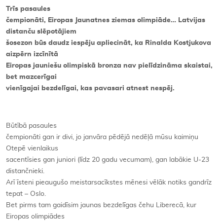
Trīs pasaules
čempionāti, Eiropas Jaunatnes ziemas olimpiāde… Latvijas
distanču slēpotājiem
šosezon būs daudz iespēju apliecināt, ka Rinalda Kostjukova
aizpērn izcīnītā
Eiropas jauniešu olimpiskā bronza nav pielīdzināma skaistai,
bet mazcerīgai
vienīgajai bezdelīgai, kas pavasari atnest nespēj.
Būtībā pasaules
čempionāti gan ir divi, jo janvāra pēdējā nedēļā mūsu kaimiņu
Otepē vienlaikus
sacentīsies gan juniori (līdz 20 gadu vecumam), gan labākie U-23
distančnieki.
Arī īsteni pieaugušo meistarsacīkstes mēnesi vēlāk notiks gandrīz
tepat – Oslo.
Bet pirms tam gaidīsim jaunas bezdelīgas čehu Liberecā, kur
Eiropas olimpiādes