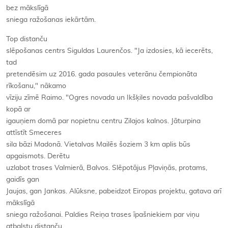
bez mākslīgā
sniega ražošanas iekārtām.
Top distanču
slēpošanas centrs Siguldas Laurenčos. "Ja izdosies, kā iecerēts,
tad
pretendēsim uz 2016. gada pasaules veterānu čempionāta
rīkošanu," nākamo
vīziju zīmē Raimo. "Ogres novada un Ikšķiles novada pašvaldība
kopā ar
igauņiem domā par nopietnu centru Zilajos kalnos. Jāturpina
attīstīt Smeceres
sila bāzi Madonā. Vietalvas Mailēs šoziem 3 km aplis būs
apgaismots. Derētu
uzlabot trases Valmierā, Balvos. Slēpotājus Pļaviņās, protams,
gaidīs gan
Jaujas, gan Jankas. Alūksne, pabeidzot Eiropas projektu, gatava arī
mākslīgā
sniega ražošanai. Paldies Reiņa trases īpašniekiem par viņu
atbalstu distanču