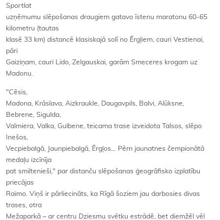
Sportlat
uzņēmumu slēpošanas draugiem gatavo īstenu maratonu 60-65
kilometru (tautas
klasē 33 km) distancē klasiskajā solī no Ērgļiem, cauri Vestienai,
pāri
Gaiziņam, cauri Lido, Zelgauskai, garām Smeceres krogam uz
Madonu.
"Cēsis,
Madona, Krāslava, Aizkraukle, Daugavpils, Balvi, Alūksne,
Bebrene, Sigulda,
Valmiera, Valka, Gulbene, teicama trase izveidota Talsos, slēpo
Inešos,
Vecpiebalgā, Jaunpiebalgā, Ērgļos… Pērn jaunatnes čempionātā
medaļu izcīnīja
pat smiltenieši," par distanču slēpošanas ģeogrāfisko izplatību
priecājas
Raimo. Viņš ir pārliecināts, ka Rīgā šoziem jau darbosies divas
trases, otra
Mežaparkā – ar centru Dziesmu svētku estrādē, bet diemžēl vēl