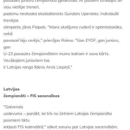
pasaules junioru čempionāta pjedestāla. Ar puišiem strādājot arī
viņu vietējie treneri,
padomu neatsaka eksbiatlonists Gundars Upenieks. Individuāli
trenējas
olimpietis Jānis Paipals. "Mans skatījums rudenī ir optimistiskāks,
nekā
pavasarī biju cerējis," priecājas Raimo. "Gan EYOF, gan junioru,
gan
U-23 pasaules čempionātiem mums katram ir sava kārts.
Vecākajiem junioriem tas
ir Latvijas ranga līderis Arvis Liepiņš."
Latvijas
čempionāti – FIS sacensības
"Galvenais
uzdevums – panākt, lai trīs no četriem Latvijas čempionāta
posmiem tiktu
iekļauti FIS kalendārā," sākot sarunu par Latvijas sacensībām,