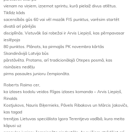
vienam no viņiem, izņemot sprintu, kurā pielaiž divus atlētus.
Tiklīdz kāds
sacensībās gūs 60 vai vēl mazāk FIS punktus, varēsim startēt
divatā arī pārējās
disciplīnās. Vistuvāk šai robežai ir Arvis Liepiņš, kas pērnpavasar
ieslēpoja
80 punktos. Plānots, ka pirmajās PK novembra kārtās
Skandināvijā Latvija būs
pārstāvēta. Protams, arī tradicionālajā Otepes posmā, kas
risināsies nedēļu
pirms pasaules junioru čempionāta.
Roberts Raimo cer,
ka izlases kodolu veidos Rīgas izlases komanda – Arvis Liepiņš,
Rinalds
Kostjukovs, Nauris Biķernieks, Pāvels Ribakovs un Mārcis Jakovičs,
kas tagad
trenējas Lietuvas speciālista Igora Terentjeva vadībā, kura meita
kāpusi uz