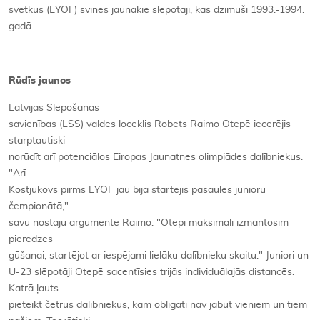
svētkus (EYOF) svinēs jaunākie slēpotāji, kas dzimuši 1993.-1994.
gadā.
Rūdīs jaunos
Latvijas Slēpošanas
savienības (LSS) valdes loceklis Robets Raimo Otepē iecerējis
starptautiski
norūdīt arī potenciālos Eiropas Jaunatnes olimpiādes dalībniekus.
"Arī
Kostjukovs pirms EYOF jau bija startējis pasaules junioru
čempionātā,"
savu nostāju argumentē Raimo. "Otepi maksimāli izmantosim
pieredzes
gūšanai, startējot ar iespējami lielāku dalībnieku skaitu." Juniori un
U-23 slēpotāji Otepē sacentīsies trijās individuālajās distancēs.
Katrā ļauts
pieteikt četrus dalībniekus, kam obligāti nav jābūt vieniem un tiem