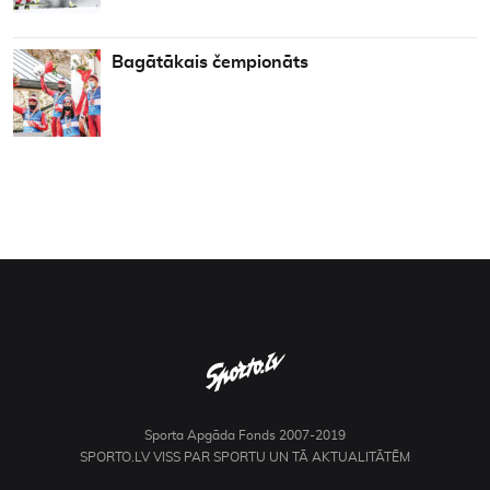
Bagātākais čempionāts
Sporta Apgāda Fonds 2007-2019
SPORTO.LV VISS PAR SPORTU UN TĀ AKTUALITĀTĒM