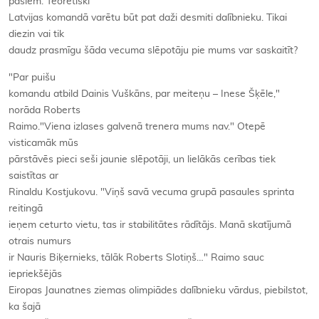
pašiem. Teorētiski
Latvijas komandā varētu būt pat daži desmiti dalībnieku. Tikai
diezin vai tik
daudz prasmīgu šāda vecuma slēpotāju pie mums var saskaitīt?
"Par puišu
komandu atbild Dainis Vuškāns, par meiteņu – Inese Šķēle,"
norāda Roberts
Raimo."Viena izlases galvenā trenera mums nav." Otepē
visticamāk mūs
pārstāvēs pieci seši jaunie slēpotāji, un lielākās cerības tiek
saistītas ar
Rinaldu Kostjukovu. "Viņš savā vecuma grupā pasaules sprinta
reitingā
ieņem ceturto vietu, tas ir stabilitātes rādītājs. Manā skatījumā
otrais numurs
ir Nauris Biķernieks, tālāk Roberts Slotiņš…" Raimo sauc
iepriekšējās
Eiropas Jaunatnes ziemas olimpiādes dalībnieku vārdus, piebilstot,
ka šajā