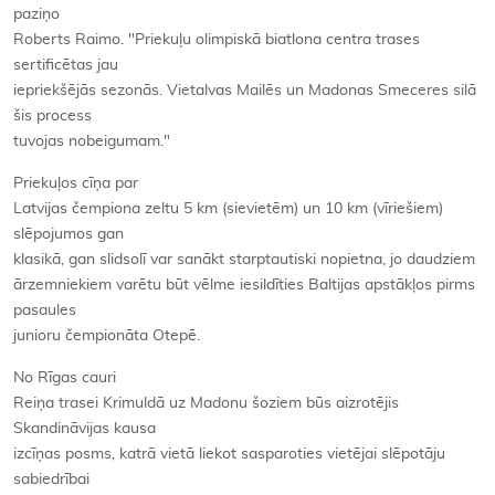
paziņo
Roberts Raimo. "Priekuļu olimpiskā biatlona centra trases
sertificētas jau
iepriekšējās sezonās. Vietalvas Mailēs un Madonas Smeceres silā
šis process
tuvojas nobeigumam."
Priekuļos cīņa par
Latvijas čempiona zeltu 5 km (sievietēm) un 10 km (vīriešiem)
slēpojumos gan
klasikā, gan slidsolī var sanākt starptautiski nopietna, jo daudziem
ārzemniekiem varētu būt vēlme iesildīties Baltijas apstākļos pirms
pasaules
junioru čempionāta Otepē.
No Rīgas cauri
Reiņa trasei Krimuldā uz Madonu šoziem būs aizrotējis
Skandināvijas kausa
izcīņas posms, katrā vietā liekot sasparoties vietējai slēpotāju
sabiedrībai