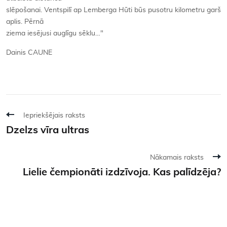
slēpošanai. Ventspilī ap Lemberga Hūti būs pusotru kilometru garš
aplis. Pērnā
ziema iesējusi auglīgu sēklu…"
Dainis CAUNE
Iepriekšējais raksts
Dzelzs vīra ultras
Nākamais raksts
Lielie čempionāti izdzīvoja. Kas palīdzēja?