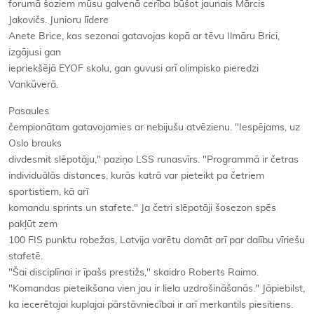
forumā šoziem mūsu galvenā cerība būšot jaunais Mārcis
Jakovičs. Junioru līdere
Anete Brice, kas sezonai gatavojas kopā ar tēvu Ilmāru Brici,
izgājusi gan
iepriekšējā EYOF skolu, gan guvusi arī olimpisko pieredzi
Vankūverā.
Pasaules
čempionātam gatavojamies ar nebijušu atvēzienu. "Iespējams, uz
Oslo brauks
divdesmit slēpotāju," paziņo LSS runasvīrs. "Programmā ir četras
individuālās distances, kurās katrā var pieteikt pa četriem
sportistiem, kā arī
komandu sprints un stafete." Ja četri slēpotāji šosezon spēs
pakļūt zem
100 FIS punktu robežas, Latvija varētu domāt arī par dalību vīriešu
stafetē.
"Šai disciplīnai ir īpašs prestižs," skaidro Roberts Raimo.
"Komandas pieteikšana vien jau ir liela uzdrošināšanās." Jāpiebilst,
ka iecerētajai kuplajai pārstāvniecībai ir arī merkantils piesitiens.