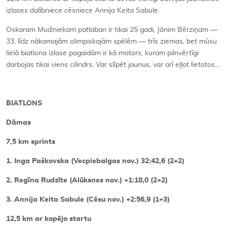
izlases dalībniece cēsniece Annija Keita Sabule.
Oskaram Muižniekam patlaban ir tikai 25 gadi, Jānim Bērziņam —
33, līdz nākamajām olimpiskajām spēlēm — trīs ziemas, bet mūsu
lielā biatlona izlase pagaidām ir kā motors, kuram pilnvērtīgi
darbojas tikai viens cilindrs. Var slīpēt jaunus, var arī eļļot lietotos…
BIATLONS
Dāmas
7,5 km sprints
1. Inga Paškovska (Vecpiebalgas nov.) 32:42,6 (2+2)
2. Regīna Rudzīte (Alūksnes nov.) +1:18,0 (2+2)
3. Annija Keita Sabule (Cēsu nov.) +2:56,9 (1+3)
12,5 km ar kopējo startu