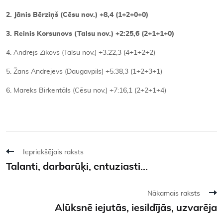
2. Jānis Bērziņš (Cēsu nov.) +8,4 (1+2+0+0)
3. Reinis Korsunovs (Talsu nov.) +2:25,6 (2+1+1+0)
4. Andrejs Zikovs (Talsu nov.) +3:22,3 (4+1+2+2)
5. Žans Andrejevs (Daugavpils) +5:38,3 (1+2+3+1)
6. Mareks Birkentāls (Cēsu nov.) +7:16,1 (2+2+1+4)
Iepriekšējais raksts
Talanti, darbarūķi, entuziasti...
Nākamais raksts
Alūksnē iejutās, iesildījās, uzvarēja