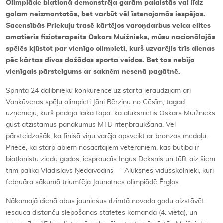
Olimpiāde biatlonā demonstrēja garām palaistās vai līdz
galam neizmantotās, bet varbūt vēl īstenojamās iespējas.
Sacensībās Priekuļu trasē kārtējos varoņdarbus veica elites
amatieris fizioterapeits Oskars Muižnieks, mūsu nacionālajās
spēlēs kļūstot par vienīgo olimpieti, kurš uzvarējis trīs dienas
pēc kārtas divos dažādos sporta veidos. Bet tas nebija
vienīgais pārsteigums ar saknēm nesenā pagātnē.
Sprintā 24 dalībnieku konkurencē uz starta ieraudzījām arī
Vankūveras spēļu olimpieti Jāni Bērziņu no Cēsīm, tagad
uzņēmēju, kurš pēdējā laikā tāpat kā alūksnietis Oskars Muižnieks
gūst atzīstamus panākumus MTB riteņbraukšanā. Vēl
pārsteidzošāk, ka finišā viņu varēja apsveikt ar bronzas medaļu.
Priecē, ka starp abiem nosacītajiem veterāniem, kas būtībā ir
biatlonistu ziedu gados, iespraucās Ingus Deksnis un tūlīt aiz šiem
trim palika Vladislavs Ņedaivodins — Alūksnes vidusskolnieki, kuri
februāra sākumā triumfēja Jaunatnes olimpiādē Ērgļos.
Nākamajā dienā abus jauniešus dzimtā novada godu aizstāvēt
iesauca distanču slēpošanas stafetes komandā (4. vieta), un