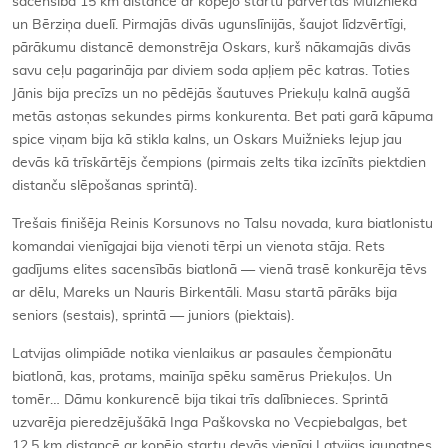
sacensība 15 km distancē ar kopējo startu pārvērtās Muižnieka
un Bērziņa duelī. Pirmajās divās ugunslīnijās, šaujot līdzvērtīgi,
pārākumu distancē demonstrēja Oskars, kurš nākamajās divās
savu ceļu pagarināja par diviem soda apļiem pēc katras. Toties
Jānis bija precīzs un no pēdējās šautuves Priekuļu kalnā augšā
metās astoņas sekundes pirms konkurenta. Bet pati garā kāpuma
spice viņam bija kā stikla kalns, un Oskars Muižnieks lejup jau
devās kā trīskārtējs čempions (pirmais zelts tika izcīnīts piektdien
distanču slēpošanas sprintā).
Trešais finišēja Reinis Korsunovs no Talsu novada, kura biatlonistu
komandai vienīgajai bija vienoti tērpi un vienota stāja. Rets
gadījums elites sacensībās biatlonā — vienā trasē konkurēja tēvs
ar dēlu, Mareks un Nauris Birkentāli. Masu startā pārāks bija
seniors (sestais), sprintā — juniors (piektais).
Latvijas olimpiāde notika vienlaikus ar pasaules čempionātu
biatlonā, kas, protams, mainīja spēku samērus Priekuļos. Un
tomēr… Dāmu konkurencē bija tikai trīs dalībnieces. Sprintā
uzvarēja pieredzējušākā Inga Paškovska no Vecpiebalgas, bet
12,5 km distancē ar kopējo startu devās vienīgi Latvijas jaunatnes