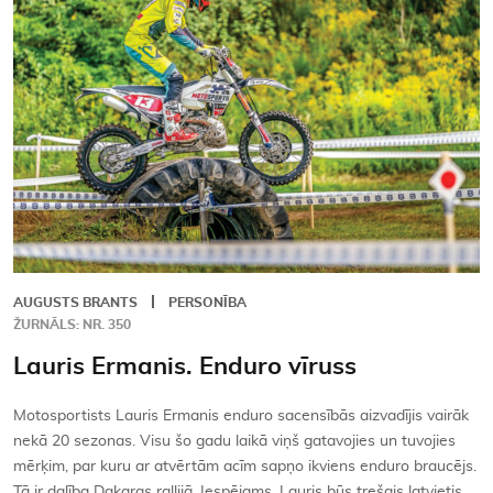
Kontakti
AUGUSTS BRANTS
PERSONĪBA
ŽURNĀLS: NR. 350
Lauris Ermanis. Enduro vīruss
Motosportists Lauris Ermanis enduro sacensībās aizvadījis vairāk
nekā 20 sezonas. Visu šo gadu laikā viņš gatavojies un tuvojies
mērķim, par kuru ar atvērtām acīm sapņo ikviens enduro braucējs.
Tā ir dalība Dakaras rallijā. Iespējams, Lauris būs trešais latvietis,