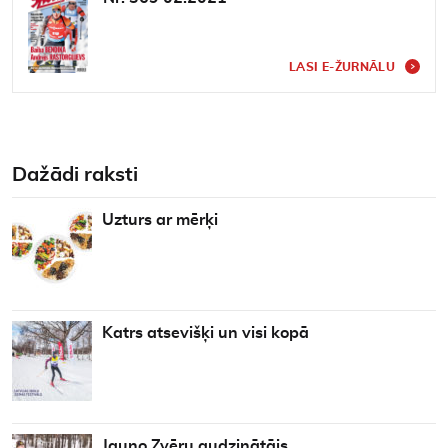
Kontakti
LASI E-ŽURNĀLU
Dažādi raksti
Uzturs ar mērķi
Katrs atsevišķi un visi kopā
Jauno Zvēru audzinātājs