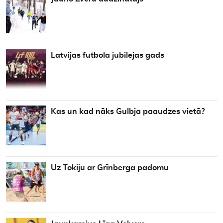
Latvijas futbola jubilejas gads
Kas un kad nāks Gulbja paaudzes vietā?
Uz Tokiju ar Grīnberga padomu