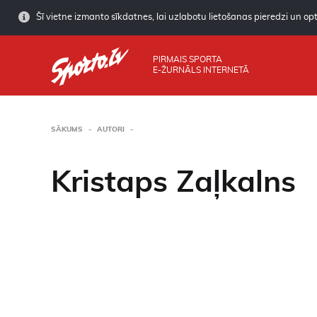
Šī vietne izmanto sīkdatnes, lai uzlabotu lietošanas pieredzi un opti
PIRMAIS SPORTA
E-ŽURNĀLS INTERNETĀ
SĀKUMS
AUTORI
Kristaps Zaļkalns