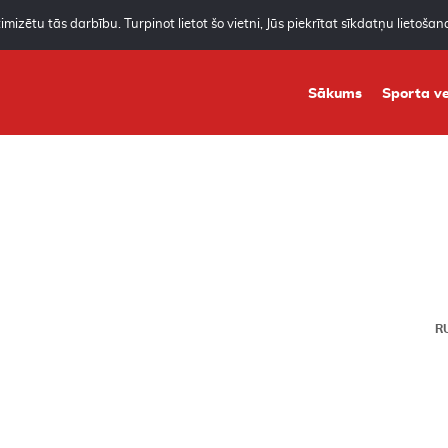
mizētu tās darbību. Turpinot lietot šo vietni, Jūs piekrītat sīkdatņu lietoša
Sākums
Sporta ve
R