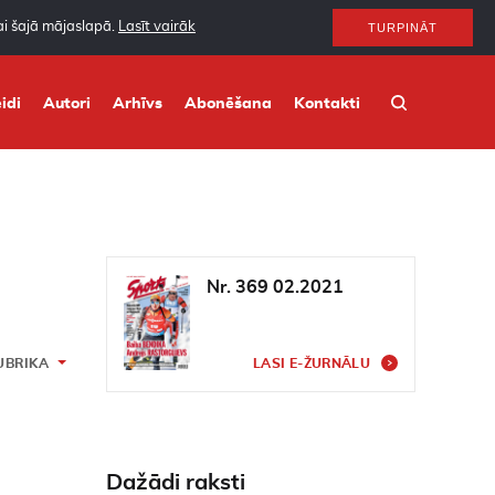
nai šajā mājaslapā.
Lasīt vairāk
TURPINĀT
idi
Autori
Arhīvs
Abonēšana
Kontakti
Nr. 369 02.2021
UBRIKA
LASI E-ŽURNĀLU
Dažādi raksti