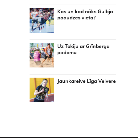
Kas un kad nāks Gulbja
paaudzes vietā?
Uz Tokiju ar Grīnberga
padomu
Jaunkareive Līga Velvere