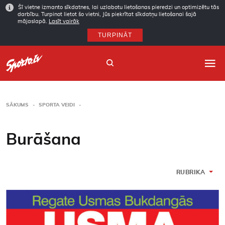
Šī vietne izmanto sīkdatnes, lai uzlabotu lietošanas pieredzi un optimizētu tās
darbību. Turpinot lietot šo vietni, Jūs piekrītat sīkdatņu lietošanai šajā
mājaslapā.
Lasīt vairāk
TURPINĀT
SĀKUMS
SPORTA VEIDI
Sākums
Burāšana
Sporta veidi
Autori
RUBRIKA
Arhīvs
Abonēšana