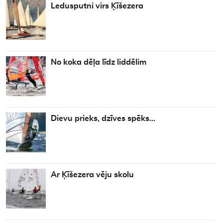
Ledusputni virs Ķīšezera
No koka dēļa līdz liddēlim
Dievu prieks, dzīves spēks…
Ar Ķīšezera vēju skolu