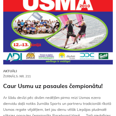
Kontakti
AKTUĀLI
ŽURNĀLS: NR. 211
Caur Usmu uz pasaules čempionātu!
Ar šādu devīzi pēc divām nedēļām pirmo reizi Usmas ezera
dienvidu daļā notiks žurnāla Sports un partneru tradicionāli rīkotā
Usmas regate vējdēļiem, bet jau dienu vēlāk Liepājas pludmalē
sāksies pasaules čempionāts Raceboard klasē. Tajā piedalīsies