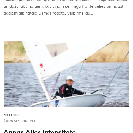
arī dažs labs no tiem, kas cīņām sērfinga frontē cēlies pirms 28
gadiem dibinātajā Usmas regatē. Vispirms jau…
AKTUĀLI
ŽURNĀLS: NR. 211
Annas Ailes intensitāte