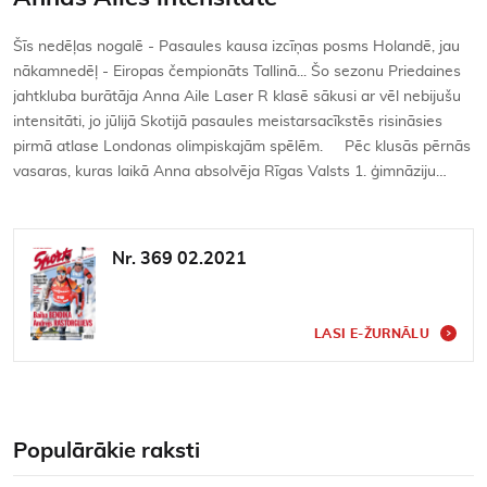
Šīs nedēļas nogalē - Pasaules kausa izcīņas posms Holandē, jau
nākamnedēļ - Eiropas čempionāts Tallinā... Šo sezonu Priedaines
jahtkluba burātāja Anna Aile Laser R klasē sākusi ar vēl nebijušu
intensitāti, jo jūlijā Skotijā pasaules meistarsacīkstēs risināsies
pirmā atlase Londonas olimpiskajām spēlēm. Pēc klusās pērnās
vasaras, kuras laikā Anna absolvēja Rīgas Valsts 1. ģimnāziju…
Nr. 369 02.2021
LASI E-ŽURNĀLU
Populārākie raksti