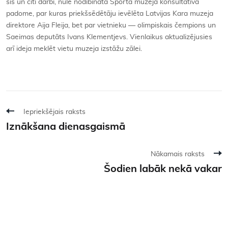
šis un citi darbi, nule nodibināta Sporta muzeja konsultatīvā
padome, par kuras priekšsēdētāju ievēlēta Latvijas Kara muzeja
direktore Aija Fleija, bet par vietnieku — olimpiskais čempions un
Saeimas deputāts Ivans Klementjevs. Vienlaikus aktualizējusies
arī ideja meklēt vietu muzeja izstāžu zālei.
Iepriekšējais raksts
Iznākšana dienasgaismā
Nākamais raksts
Šodien labāk nekā vakar