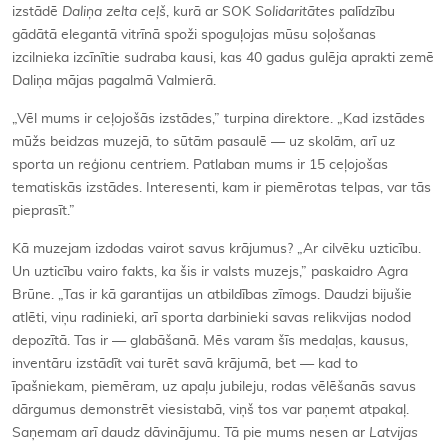
izstādē
Daliņa zelta ceļš
, kurā ar SOK
Solidaritātes
palīdzību
gādātā elegantā vitrīnā spoži spoguļojas mūsu soļošanas
izcilnieka izcīnītie sudraba kausi, kas 40 gadus gulēja aprakti zemē
Daliņa mājas pagalmā Valmierā.
„Vēl mums ir ceļojošās izstādes,” turpina direktore. „Kad izstādes
mūžs beidzas muzejā, to sūtām pasaulē — uz skolām, arī uz
sporta un reģionu centriem. Patlaban mums ir 15 ceļojošas
tematiskās izstādes. Interesenti, kam ir piemērotas telpas, var tās
pieprasīt.”
Kā muzejam izdodas vairot savus krājumus? „Ar cilvēku uzticību.
Un uzticību vairo fakts, ka šis ir valsts muzejs,” paskaidro Agra
Brūne. „Tas ir kā garantijas un atbildības zīmogs. Daudzi bijušie
atlēti, viņu radinieki, arī sporta darbinieki savas relikvijas nodod
depozītā. Tas ir — glabāšanā. Mēs varam šīs medaļas, kausus,
inventāru izstādīt vai turēt savā krājumā, bet — kad to
īpašniekam, piemēram, uz apaļu jubileju, rodas vēlēšanās savus
dārgumus demonstrēt viesistabā, viņš tos var paņemt atpakaļ.
Saņemam arī daudz dāvinājumu. Tā pie mums nesen ar
Latvijas