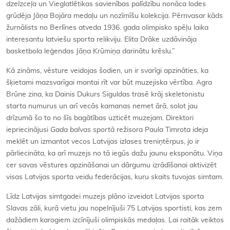
dzelzceļa
un Vieglatlētikas savienības palīdzību nonāca lodes
grūdēja Jāņa Bojāra medaļu un nozīmīšu kolekcija. Pērnvasar kāds
žurnālists no Berlīnes atveda 1936. gada olimpisko spēļu laika
interesantu latviešu sporta relikviju. Elita Drāke uzdāvināja
basketbola leģendas Jāņa Krūmiņa darinātu krēslu.”
Kā zināms, vēsture veidojas šodien, un ir svarīgi apzināties, ka
šķietami mazsvarīgai mantai rīt var būt muzejiska vērtība. Agra
Brūne zina, ka Dainis Dukurs Siguldas trasē krāj skeletonistu
starta numurus un arī vecās kamanas nemet ārā, solot jau
drīzumā šo to no šīs bagātības uzticēt muzejam. Direktori
iepriecinājusi
Gada balvas sportā
režisora Paula Timrota ideja
meklēt un izmantot vecos Latvijas izlases treniņtērpus, jo ir
pārliecināta, ka arī muzejs no tā iegūs dažu jaunu eksponātu. Viņa
cer savas vēstures apzināšanai un dārgumu izrādīšanai aktivizēt
visas Latvijas sporta veidu federācijas, kuru skaits tuvojas simtam.
Līdz Latvijas simtgadei muzejs plāno izveidot Latvijas sporta
Slavas zāli, kurā vietu jau nopelnījuši 75 Latvijas sportisti, kas zem
dažādiem karogiem izcīnījuši olimpiskās medaļas. Lai raitāk veiktos