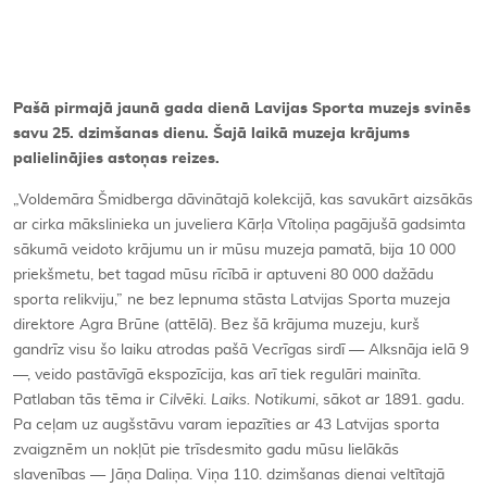
Kontakti
Pašā pirmajā jaunā gada dienā Lavijas Sporta muzejs svinēs
savu 25. dzimšanas dienu. Šajā laikā muzeja krājums
palielinājies astoņas reizes.
„Voldemāra Šmidberga dāvinātajā kolekcijā, kas savukārt aizsākās
ar cirka mākslinieka un juveliera Kārļa Vītoliņa pagājušā gadsimta
sākumā veidoto krājumu un ir mūsu muzeja pamatā, bija 10 000
priekšmetu, bet tagad mūsu rīcībā ir aptuveni 80 000 dažādu
sporta relikviju,” ne bez lepnuma stāsta Latvijas Sporta muzeja
direktore Agra Brūne (attēlā). Bez šā krājuma muzeju, kurš
gandrīz visu šo laiku atrodas pašā Vecrīgas sirdī — Alksnāja ielā 9
—, veido pastāvīgā ekspozīcija, kas arī tiek regulāri mainīta.
Patlaban tās tēma ir
Cilvēki. Laiks. Notikumi
, sākot ar 1891. gadu.
Pa ceļam uz augšstāvu varam iepazīties ar 43 Latvijas sporta
zvaigznēm un nokļūt pie trīsdesmito gadu mūsu lielākās
slavenības — Jāņa Daliņa. Viņa 110. dzimšanas dienai veltītajā