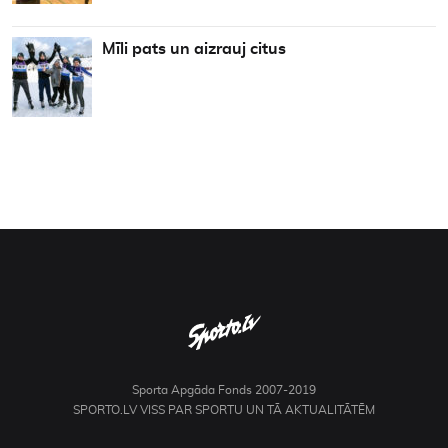
Mīli pats un aizrauj citus
Sporta Apgāda Fonds 2007-2019
SPORTO.LV VISS PAR SPORTU UN TĀ AKTUALITĀTĒM