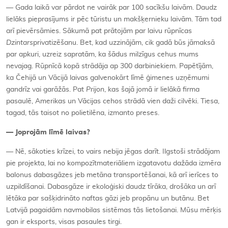
— Gada laikā var pārdot ne vairāk par 100 sacīkšu laivām. Daudz
lielāks pieprasījums ir pēc tūristu un makšķernieku laivām. Tām tad
arī pievērsāmies. Sākumā pat prātojām par laivu rūpnīcas
Dzintars
privatizēšanu. Bet, kad uzzinājām, cik gadā būs jāmaksā
par apkuri, uzreiz sapratām, ka šādus milzīgus cehus mums
nevajag. Rūpnīcā kopā strādāja ap 300 darbiniekiem. Papētījām,
ka Čehijā un Vācijā laivas galvenokārt līmē ģimenes uzņēmumi
gandrīz vai garāžās. Pat
Prijon
, kas šajā jomā ir lielākā firma
pasaulē, Amerikas un Vācijas cehos strādā vien daži cilvēki. Tiesa,
tagad, tās taisot no polietilēna, izmanto preses.
—
Joprojām līmē laivas?
— Nē, sākoties krīzei, to vairs nebija jēgas darīt. Ilgstoši strādājam
pie projekta, lai no kompozītmateriāliem izgatavotu dažāda izmēra
balonus dabasgāzes jeb metāna transportēšanai, kā arī ierīces to
uzpildīšanai. Dabasgāze ir ekoloģiski daudz tīrāka, drošāka un arī
lētāka par sašķidrināto naftas gāzi jeb propānu un butānu. Bet
Latvijā pagaidām navmobilas sistēmas tās lietošanai. Mūsu mērķis
gan ir eksports, visas pasaules tirgi.