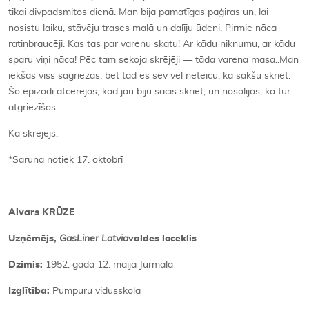
tikai divpadsmitos dienā. Man bija pamatīgas paģiras un, lai
nosistu laiku, stāvēju trases malā un dalīju ūdeni. Pirmie nāca
ratiņbraucēji. Kas tas par varenu skatu! Ar kādu niknumu, ar kādu
sparu viņi nāca! Pēc tam sekoja skrējēji — tāda varena masa..Man
iekšās viss sagriezās, bet tad es sev vēl neteicu, ka sākšu skriet.
Šo epizodi atcerējos, kad jau biju sācis skriet, un nosolījos, ka tur
atgriezīšos.
Kā skrējējs.
*Saruna notiek 17. oktobrī
Aivars KR
ŪZE
Uzņēmē
js,
GasLiner Latvia
valdes loceklis
Dzimis:
1952. gada 12. maijā Jūrmalā
Izglītība:
Pumpuru vidusskola