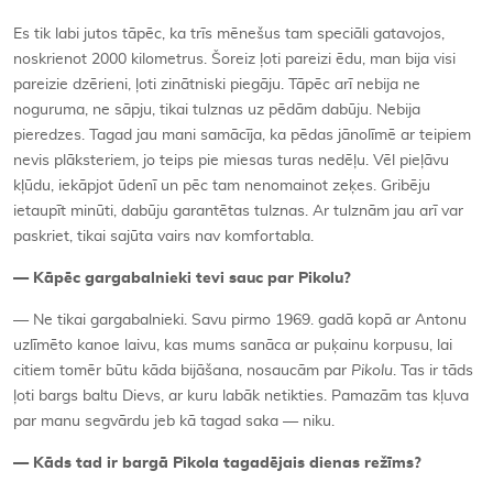
Es tik labi jutos tāpēc, ka trīs mēnešus tam speciāli gatavojos,
noskrienot 2000 kilometrus. Šoreiz ļoti pareizi ēdu, man bija visi
pareizie dzērieni, ļoti zinātniski piegāju. Tāpēc arī nebija ne
noguruma, ne sāpju, tikai tulznas uz pēdām dabūju. Nebija
pieredzes. Tagad jau mani samācīja, ka pēdas jānolīmē ar teipiem
nevis plāksteriem, jo teips pie miesas turas nedēļu. Vēl pieļāvu
kļūdu, iekāpjot ūdenī un pēc tam nenomainot zeķes. Gribēju
ietaupīt minūti, dabūju garantētas tulznas. Ar tulznām jau arī var
paskriet, tikai sajūta vairs nav komfortabla.
—
Kāpēc gargabalnieki tevi sauc par Pikolu?
— Ne tikai gargabalnieki. Savu pirmo 1969. gadā kopā ar Antonu
uzlīmēto kanoe laivu, kas mums sanāca ar puķainu korpusu, lai
citiem tomēr būtu kāda bijāšana, nosaucām par
Pikolu
. Tas ir tāds
ļoti bargs baltu Dievs, ar kuru labāk netikties. Pamazām tas kļuva
par manu segvārdu jeb kā tagad saka — niku.
—
Kāds tad ir bargā Pikola tagadē
jais dienas re
žīms?