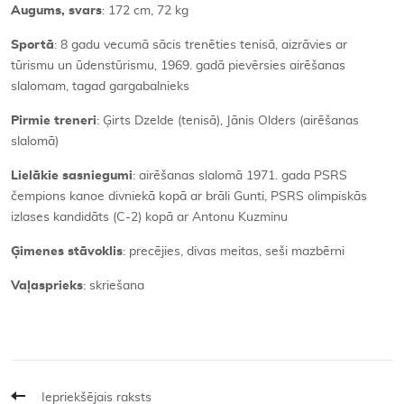
Augums, svars
: 172 cm, 72 kg
Sport
ā
: 8 gadu vecumā sācis trenēties tenisā, aizrāvies ar
tūrismu un ūdenstūrismu, 1969. gadā pievērsies airēšanas
slalomam, tagad gargabalnieks
Pirmie treneri
: Ģirts Dzelde (tenisā), Jānis Olders (airēšanas
slalomā)
Lielākie sasniegumi
: airēšanas slalomā 1971. gada PSRS
čempions kanoe divniekā kopā ar brāli Gunti, PSRS olimpiskās
izlases kandidāts (C-2) kopā ar Antonu Kuzminu
Ģimenes stāvoklis
: precējies, divas meitas, seši mazbērni
Vaļasprieks
: skriešana
Iepriekšējais raksts