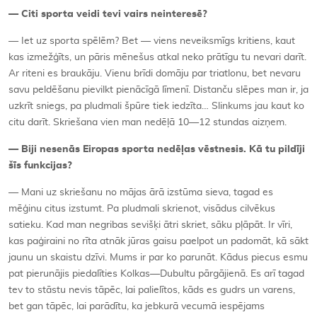
—
Citi sporta veidi tevi vairs neinteres
ē?
— Iet uz sporta spēlēm? Bet — viens neveiksmīgs kritiens, kaut
kas izmežģīts, un pāris mēnešus atkal neko prātīgu tu nevari darīt.
Ar riteni es braukāju. Vienu brīdi domāju par triatlonu, bet nevaru
savu peldēšanu pievilkt pienācīgā līmenī. Distanču slēpes man ir, ja
uzkrīt sniegs, pa pludmali špūre tiek iedzīta… Slinkums jau kaut ko
citu darīt. Skriešana vien man nedēļā 10—12 stundas aizņem.
—
Biji nesenās Eiropas sporta nedēļ
as v
ēstnesis. Kā tu pildīji
šīs funkcijas?
— Mani uz skriešanu no mājas ārā izstūma sieva, tagad es
mēģinu citus izstumt. Pa pludmali skrienot, visādus cilvēkus
satieku. Kad man negribas sevišķi ātri skriet, sāku pļāpāt. Ir vīri,
kas paģiraini no rīta atnāk jūras gaisu paelpot un padomāt, kā sākt
jaunu un skaistu dzīvi. Mums ir par ko parunāt. Kādus piecus esmu
pat pierunājis piedalīties Kolkas—Dubultu pārgājienā. Es arī tagad
tev to stāstu nevis tāpēc, lai palielītos, kāds es gudrs un varens,
bet gan tāpēc, lai parādītu, ka jebkurā vecumā iespējams