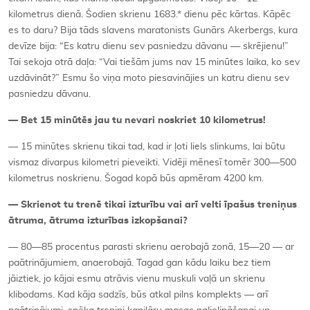
kilometrus dienā. Šodien skrienu 1683.* dienu pēc kārtas. Kāpēc
es to daru? Bija tāds slavens maratonists Gunārs Akerbergs, kura
devīze bija: “Es katru dienu sev pasniedzu dāvanu — skrējienu!”
Tai sekoja otrā daļa: “Vai tiešām jums nav 15 minūtes laika, ko sev
uzdāvināt?” Esmu šo viņa moto piesavinājies un katru dienu sev
pasniedzu dāvanu.
—
Bet 15 minūtēs jau tu nevari noskriet 10 kilometrus!
— 15 minūtes skrienu tikai tad, kad ir ļoti liels slinkums, lai būtu
vismaz divarpus kilometri pieveikti. Vidēji mēnesī tomēr 300—500
kilometrus noskrienu. Šogad kopā būs apmēram 4200 km.
— Skrienot tu tren
ē tikai izturī
bu vai ar
ī
velti
īpašus treniņus
ātruma, ātruma izturības izkopšanai?
— 80—85 procentus parasti skrienu aerobajā zonā, 15—20 — ar
paātrinājumiem, anaerobajā. Tagad gan kādu laiku bez tiem
jāiztiek, jo kājai esmu atrāvis vienu muskuli vaļā un skrienu
klibodams. Kad kāja sadzīs, būs atkal pilns komplekts — arī