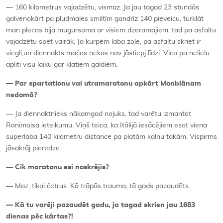
— 160 kilometrus vajadzētu, vismaz. Ja jau tagad 23 stundās
galvenokārt pa pludmales smiltīm gandrīz 140 pieveicu, turklāt
man plecos bija mugursoma ar visiem dzeramajiem, tad pa asfaltu
vajadzētu spēt vairāk. Ja kurpēm laba zole, pa asfaltu skriet ir
viegli,un diennakts mačos nekas nav jāstiepj līdzi. Vico pa nelielu
aplīti visu laiku gar klātiem galdiem.
—
Par spartatlonu vai utramaratonu apk
ā
rt Monbl
ānam
nedomā?
— Ja diennaktnieks nākamgad nojuks, tad varētu izmantot
Ronimoisa ieteikumu. Viņš teica, ka Itālijā iesācējiem esot viena
superlaba 140 kilometru distance pa platām kalnu takām. Vispirms
jāsakrāj pieredze.
—
Cik maratonu esi noskrējis?
— Maz, tikai četrus. Kā trāpās trauma, tā gads pazaudēts.
—
Kā tu varēji pazaudēt gadu, ja tagad skrien jau 1683
dienas pēc kārtas?!