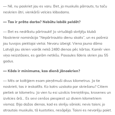
— Nē, nu paskriet jau es varu. Bet, ja muskulis pārrauts, tu taču
neskrien ātri, vienkārši velcies klibodams.
—
Tas ir pr
āta darbs? Nebūtu labā
k peld
ēt?
— Bet es nedrīkstu pārtraukt! Jo virtuālajā skrējēju klubā
Noskrien
ir nominācija “Nepārtraukto dienu skaits”, un es pašreiz
jau tuvojos piektajai vietai. Nevaru izbeigt. Viena jauna dāma
Latvijā jau skrien vairāk nekā 2480 dienas pēc kārtas. Kamēr vien
viņa neizstāsies, es garām netikšu. Pasaules līderis skrien jau 55
gadus.
—
Kāds ir minimums, kas dienā jānoskrien?
— Mēs ar kolēģiem esam pieņēmuši divus kilometrus. Ja tie
noskrieti, tas ir ieskaitīts. Ko katrs uzskata par skriešanu? Citiem
pietiek ar kilometru. Ja vien tu esi uzvilcis treniņtērpu, krosenes un
izvilcies ārā… Es sevi cenšos piespiest uz diviem kilometriem
vismaz. Bija dažas dienas, kad es skrēju sāniski, nevis taisni, jo
atrautais muskulis, tā kustoties, nesāpēja. Taisni es nevarēju paiet.