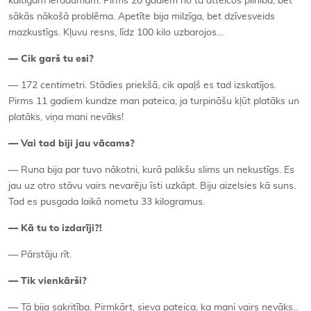
kaitīgam ieradumam. Pirms 20 gadiem no tā atteicos pilnībā, bet
sākās nākošā problēma. Apetīte bija milzīga, bet dzīvesveids
mazkustīgs. Kļuvu resns, līdz 100 kilo uzbarojos…
—
Cik garš tu esi?
— 172 centimetri. Stādies priekšā, cik apaļš es tad izskatījos.
Pirms 11 gadiem kundze man pateica, ja turpināšu kļūt platāks un
platāks, viņa mani nevāks!
—
Vai tad biji jau vācams?
— Runa bija par tuvo nākotni, kurā palikšu slims un nekustīgs. Es
jau uz otro stāvu vairs nevarēju īsti uzkāpt. Biju aizelsies kā suns.
Tad es pusgada laikā nometu 33 kilogramus.
—
Kā tu to izdarīji?!
— Pārstāju rīt.
—
Tik vienkārši?
— Tā bija sakritība. Pirmkārt, sieva pateica, ka mani vairs nevāks..