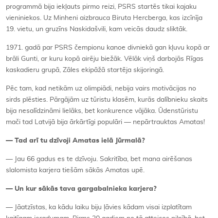
programmā bija iekļauts pirmo reizi, PSRS startēs tikai kajaku
vieniniekos. Uz Minheni aizbrauca Biruta Hercberga, kas izcīnīja
19. vietu, un gruzīns Naskidašvili, kam veicās daudz sliktāk.
1971. gadā par PSRS čempionu kanoe divniekā gan kļuvu kopā ar
brāli Gunti, ar kuru kopā airēju biežāk. Vēlāk viņš darbojās Rīgas
kaskadieru grupā, Zāles ekipāžā startēja skijoringā.
Pēc tam, kad netikām uz olimpiādi, nebija vairs motivācijas no
sirds plēsties. Pārgājām uz tūristu klasēm, kurās dalībnieku skaits
bija nesalīdzināmi lielāks, bet konkurence vājāka. Ūdenstūristu
mači tad Latvijā bija ārkārtīgi populāri — nepārtrauktas Amatas!
—
Tad ar
ī tu dzīvoji Amatas ielā Jūrmalā?
— Jau 66 gadus es te dzīvoju. Sakritība, bet mana airēšanas
slalomista karjera tiešām sākās Amatas upē.
—
Un kur sākās tava gargabalnieka karjera?
— Jāatzīstas, ka kādu laiku biju ļāvies kādam visai izplatītam