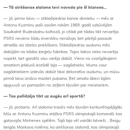
—
Tā
air
ēš
anas slaloms tevi noveda pie
šī biznesa…
— Jā, pirmo laivu — stiklašķiedras kanoe divnieku — mēs ar
Antonu Kuzminu paši savām rokām 1969. gadā uzbūvējām
Saulkalnē Budeskalnu kolhozā, jo citādi pie tādas tikt nevarēja.
PSRS neviens šādu inventāru neražoja, bet pārējā pasaule
atradās aiz dzelzs priekškara. Stiklašķiedras audumu mēs
dabūjām no kādas ķieģeļu fabrikas. Tajos laikos neko nevarēja
nopirkt, bet gandrīz visu varēja dabūt. Viens no svarīgākajiem
amatiem jebkurā iestādē bija — sagādnieks. Mums caur
sagādniekiem izdevās dabūt tikai dekoratīvo audumu, un mūsu
pirmā laiva iznāca mazliet puķaina. Bet amata ābeci bijām
apguvuši un pamazām no zeļļiem kļuvām par meistariem.
—
Tas pal
īdzēja tikt uz augš
u ar
ī sportā?
— Jā, protams. Arī slaloma trasēs mēs kļuvām konkurētspējīgāki.
Mūs ar Antonu Kuzminu iekļāva PSRS olimpiskajā komandā, kas
gatavojās Minhenes spēlēm. Tajā bija vēl vairāki latvieši… Beigu
beigās Maskava nolēma, ka airēšanas slalomā, kas olimpiskajā