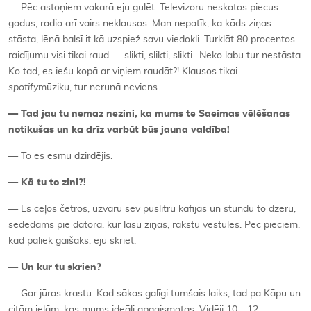
— Pēc astoņiem vakarā eju gulēt. Televizoru neskatos piecus
gadus, radio arī vairs neklausos. Man nepatīk, ka kāds ziņas
stāsta, lēnā balsī it kā uzspiež savu viedokli. Turklāt 80 procentos
raidījumu visi tikai raud — slikti, slikti, slikti.. Neko labu tur nestāsta.
Ko tad, es iešu kopā ar viņiem raudāt?! Klausos tikai
spotify
mūziku, tur nerunā neviens..
—
Tad jau tu nemaz nezini, ka mums te Saeimas vēlēš
anas
notiku
šas un ka drīz varbūt būs jauna valdība!
— To es esmu dzirdējis.
—
Kā tu to zini?!
— Es ceļos četros, uzvāru sev puslitru kafijas un stundu to dzeru,
sēdēdams pie datora, kur lasu ziņas, rakstu vēstules. Pēc pieciem,
kad paliek gaišāks, eju skriet.
—
Un kur tu skrien?
— Gar jūras krastu. Kad sākas galīgi tumšais laiks, tad pa Kāpu un
citām ielām, kas mums ideāli apgaismotas. Vidēji 10—12