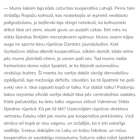
— Mums laikam bija kāds ceturtais kooperatīvs Latvijā. Pirms tam
strādāju Ropažu kolhozā, kas nodarbojās ar iepriekš neatļauto
palīgražošanu, jo boļševiki bija stingri noteikuši, ka kolhoznieki
drīkst tikai art zemi, slaukt govis un audzēt cūkas. Bet mēs no
stikla šķiedras līmējām mersedesiem spārnus. Mums visiem kājas
auga no sporta laivu rūpnīcas
Dzintars
Jaundubultos. Kad
Gorbačovs atļāva dibināt kooperatīvus, sākām domāt, kāda velna
pēc mums jāstrādā citiem, ja varam paši sev. Tad mums radās
fantastiska doma ražot špakteli, ar ko līdzināt automašīnu
virsbūvju buktes. Šī manta, ko varēja dabūt vienīgi dienvidslāvu
izpildījumā, bija mežonīgs deficīts. Izkodām, ka tā špaktele tie paši
sveķi vien ir, tikai sajaukti kopā ar talku. Kur dabūt talku? Padomju
laikos izejvielas oficiāli varēja dabūt tikai pēc centralizētas sadales.
Kāds pačukstēja, ka lieks talks vagonos stāvot Valmieras Stikla
šķiedras rūpnīcā. Kā pie tā tikt? Uzaicinājām rūpnīcas direktora
vietnieku Eiduku nākt pie mums par kooperatīva priekšnieku. Viņš
atnāca arī kopā ar visu vagonu, un izrādījās, ka ir ļoti sakarīgs
vadītājs. Sveķus dabūjām no Laku un krāsu fabrikas, un mūsu
kooperatīvs ar savdabīgu nosaukumu
Saturns
sāka ražot špakteli.