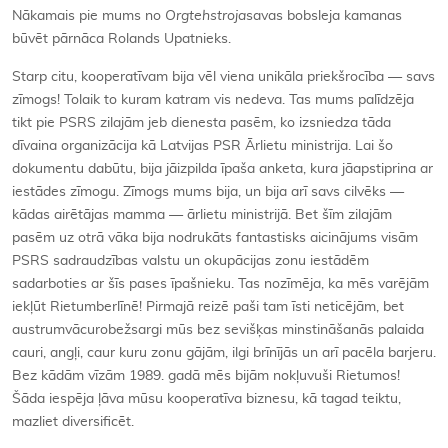
Nākamais pie mums no
Orgtehstroja
savas bobsleja kamanas
būvēt pārnāca Rolands Upatnieks.
Starp citu, kooperatīvam bija vēl viena unikāla priekšrocība — savs
zīmogs! Tolaik to kuram katram vis nedeva. Tas mums palīdzēja
tikt pie PSRS zilajām jeb dienesta pasēm, ko izsniedza tāda
dīvaina organizācija kā Latvijas PSR Ārlietu ministrija. Lai šo
dokumentu dabūtu, bija jāizpilda īpaša anketa, kura jāapstiprina ar
iestādes zīmogu. Zīmogs mums bija, un bija arī savs cilvēks —
kādas airētājas mamma — ārlietu ministrijā. Bet šīm zilajām
pasēm uz otrā vāka bija nodrukāts fantastisks aicinājums visām
PSRS sadraudzības valstu un okupācijas zonu iestādēm
sadarboties ar šīs pases īpašnieku. Tas nozīmēja, ka mēs varējām
iekļūt Rietumberlīnē! Pirmajā reizē paši tam īsti neticējām, bet
austrumvācurobežsargi mūs bez sevišķas minstināšanās palaida
cauri, angļi, caur kuru zonu gājām, ilgi brīnījās un arī pacēla barjeru.
Bez kādām vīzām 1989. gadā mēs bijām nokļuvuši Rietumos!
Šāda iespēja ļāva mūsu kooperatīva biznesu, kā tagad teiktu,
mazliet diversificēt.