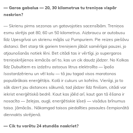
—
Garos gabalus
—
20, 30 kilometrus tu treniņ
os visp
ār
neskrien?
— Skrienu pirms sezonas un gatavojoties sacensībām. Treniņos
esmu skrējis pat 80, 60 un 50 kilometrus. Aizbraucu ar autobusu
līdz Upesgrīvai un skrienu mājās uz Pumpuriem. Pie reizes piešāvu
distanci. Bet starp tik gariem treniņiem jābūt samērīgai pauzei, jo
atjaunošanās notiek lēni. Bet citādi tas ir vērtīgi, jo supergaros
treniņskrējienos iemācās arī to, kas un cik daudz jādzer. No Kolkas
līdz Dubultiem es izdzēru astoņus litrus elektrolīta — īpašo
Isostar
dzērienu un vēl kolu — tā jau tagad visos maratonos
populārākais enerģētiķis. Kolā ir cukurs un kofeīns. Vienīgi, ja to
sāk dzert jau distances sākumā, tad jādzer līdz finišam, citādi var
iekrist enerģētiskā bedrē. Kaut kas jāēd arī, kaut gan tā ēšana ir
nosacīta — želejas, augļi, enerģētiskie ķīseļi — visādus brīnumus
taisa. Jāmācās.. Nākamgad taisos piedalīties pasaules čempionātā
diennakts skrējienā.
—
Cik tu varētu 24 stundās noskriet?