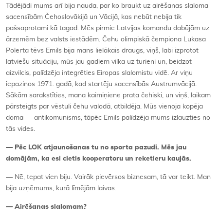
Tādējādi mums arī bija nauda, par ko braukt uz airēšanas slaloma
sacensībām Čehoslovākijā un Vācijā, kas nebūt nebija tik
pašsaprotami kā tagad. Mēs pirmie Latvijas komandu dabūjām uz
ārzemēm bez valsts iestādēm. Čehu olimpiskā čempiona Lukasa
Polerta tēvs Emils bija mans lielākais draugs, viņš, labi izprotot
latviešu situāciju, mūs jau gadiem vilka uz turieni un, beidzot
aizvilcis, palīdzēja integrēties Eiropas slalomistu vidē. Ar viņu
iepazinos 1971. gadā, kad startēju sacensībās Austrumvācijā.
Sākām sarakstīties, mana kaimiņiene prata čehiski, un viņš, laikam
pārsteigts par vēstuli čehu valodā, atbildēja. Mūs vienoja kopēja
doma — antikomunisms, tāpēc Emils palīdzēja mums izlauzties no
tās vides.
—
Pēc LOK atjaunošanas tu no sporta pazudi. Mē
s jau
dom
ājām, ka esi cietis kooperatoru un reketieru kaujā
s.
— Nē, tepat vien biju. Vairāk pievērsos biznesam, tā var teikt. Man
bija uzņēmums, kurā līmējām laivas.
—
Airēšanas slalomam?