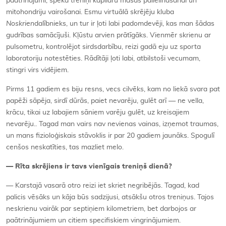
paātrinājumi, spēka treniņi kapilāru masas palielināšanai un
mitohondriju vairošanai. Esmu virtuālā skrējēju kluba
Noskrien
dalībnieks, un tur ir ļoti labi padomdevēji, kas man šādas
gudrības samācījuši. Kļūstu arvien prātīgāks. Vienmēr skrienu ar
pulsometru, kontrolējot sirdsdarbību, reizi gadā eju uz sporta
laboratoriju notestēties. Rādītāji ļoti labi, atbilstoši vecumam,
stingri virs vidējiem.
Pirms 11 gadiem es biju resns, vecs cilvēks, kam no liekā svara pat
papēži sāpēja, sirdī dūrās, paiet nevarēju, gulēt arī — ne vella,
krācu, tikai uz labajiem sāniem varēju gulēt, uz kreisajiem
nevarēju.. Tagad man vairs nav nevienas vainas, izņemot traumas,
un mans fizioloģiskais stāvoklis ir par 20 gadiem jaunāks. Spogulī
cenšos neskatīties, tas mazliet melo.
—
Rī
ta skr
ējiens ir tavs vienī
gais treni
ņš dienā?
— Karstajā vasarā otro reizi iet skriet negribējās. Tagad, kad
palicis vēsāks un kāja būs sadzijusi, atsākšu otros treniņus. Tajos
neskrienu vairāk par septiņiem kilometriem, bet darbojos ar
paātrinājumiem un citiem specifiskiem vingrinājumiem.