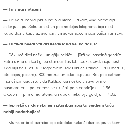
—
Tu viņ
ai notic
ēji?
— Tie vairs nebija joki. Viņa bija nikna. Otrkārt, viņa piedāvāja
seleriju zupu. Sāku to ēst un pēc nedēļas kilograms bija nost.
Katru dienu kāpu uz svariem, un sākās sacensības pašam ar sevi.
—
Tu tikai neē
di vai ar
ī
lietas lab
ā vēl ko darīji?
— Sākumā tikai neēdu un gāju peldēt — jūrā vai baseinā gandrīz
katru dienu un kārtīgi pa stundai. Tas labi taukus dedzināja nost.
Kad biju ticis līdz 86 kilogramiem, sāku skriet. Paskrēju 300 metrus,
atelpojos, paskrēju 300 metrus un atkal atpūtos. Bet pēc četriem
mēnešiem augusta vidū Kuldīgā jau noskrēju savu pirmo
pusmaratonu, pat nemaz ne tik lēni, pats nobrīnījos — 1.56.
Oktobrī — pirmo maratonu, arī ātrāk, nekā biju gaidījis — 4.03.
—
Iepriekš ar klasiskajiem izturī
bas sporta veidiem ta
ču
nebiji nodarbojies?
— Mums ar brāli bērnība bija citādāka nekā šodienas jauniešiem.