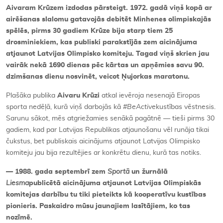
Aivaram Kr
ūzem izdodas pārsteigt. 1972. gadā viņš kopā
ar
air
ēšanas slalomu gatavojā
s debit
ēt Minhenes olimpiskajās
spēlēs, pirms 30 gadiem Krūze bija starp tiem 25
drosminiekiem, kas publiski parakstījās zem aicinājuma
atjaunot Latvijas Olimpisko komiteju. Tagad viņš skrien jau
vairāk nekā
1690 dienas p
ēc kā
rtas un ap
ņēmies savu 90.
dzimšanas dienu nosvinē
t, veicot
Ņujorkas maratonu.
Plašāka publika
Aivaru Krūzi
atkal ievēroja nesenajā Eiropas
sporta nedēļā, kurā viņš darbojās kā
#BeActive
kustības vēstnesis.
Sarunu sākot, mēs atgriežamies senākā pagātnē — tieši pirms 30
gadiem, kad par Latvijas Republikas atjaunošanu vēl runāja tikai
čukstus, bet publiskais aicinājums atjaunot Latvijas Olimpisko
komiteju jau bija rezultējies ar konkrētu dienu, kurā tas notiks.
—
1988. gada septembrī zem
Sport
ā
un žurnālā
Liesma
public
ētā aicinājuma atjaunot Latvijas Olimpiskā
s
komitejas darb
ību tu tiki pieteikts kā
kooperat
īvu kustī
bas
pionieris. Paskaidro m
ūsu jaunajiem lasītājiem, ko tas
nozīmē.