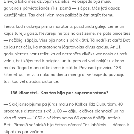
Brīvajā laikā mēs dzīvojām uz ielas. Velosipēds bija mūsu
galvenais pārvietošanās rīks, ziemā — slēpes. Mēs ļoti daudz
kustējāmies. Tas droši vien man palīdzēja ātri atgūt formu.
Tiesa, kad noskrēju pirmo maratonu, pusstundu gulēju zemē un
kājas turēju gaisā. Nevarēju ne tās nolaist zemē, ne pats piecelties
— nežēlīgi sāpēja. Viss bija noticis pārāk ātri. Tā nedrīkst darīt! Bet
es jau neticēju, ka maratonam jāgatavojas divus gadus. Ar 11
gadu pieredzi varu teikt, ka arī netrenēts cilvēks var noskriet pašu
velnu, bet kājas tad ir beigtas, un tu pats arī vari nokļūt uz kapa
malas. Tagad mana attieksme ir citāda. Pavasarī pieveicu 136
kilometrus, un visu nākamo dienu mierīgi ar velosipēdu pavadīju
tos, kas vēl atradās distancē.
—
136 kilometri.. Kas tas bija par supermaratonu?
— Skrējiensoļojums pa jūras malu no Kolkas līdz Dubultiem. 40
procentus distances skrēju, 60 — gāju, iekļāvos diennaktī un no
visa tā bara — 1050 cilvēkiem savos 66 gados finišēju trešais.
Bet.. Pirmajā sešniekā bija četras dāmas! Tas labākais — dāmas ir
stiprākas par večiem.