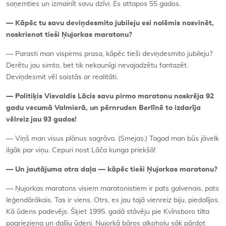
saņemties un izmainīt savu dzīvi. Es attapos 55 gados.
—
Kāpēc tu savu deviņdesmito jubileju esi nolēmis nosvinēt,
noskrienot tieši Ņujorkas maratonu?
— Parasti man vispirms prasa, kāpēc tieši deviņdesmito jubileju?
Derētu jau simto, bet tik nekaunīgi nevajadzētu fantazēt.
Deviņdesmit vēl saistās ar realitāti.
—
Politiķis Visvaldis Lācis savu pirmo maratonu noskrēja 92
gadu vecumā Valmierā
, un p
ērnruden Berlīnē to izdarīja
vē
lreiz jau 93 gados!
— Viņš man visus plānus sagrāva. (
Smejas
.) Tagad man būs jāvelk
ilgāk par viņu. Cepuri nost Lāča kunga priekšā!
—
Un jautā
juma otra da
ļa
—
kāpē
c tie
ši Ņujorkas maratonu?
— Ņujorkas maratons visiem maratonistiem ir pats galvenais, pats
leģendārākais. Tas ir viens. Otrs, es jau tajā vienreiz biju, piedalījos.
Kā ūdens padevējs. Šķiet 1995. gadā stāvēju pie Kvīnsboro tilta
pagrieziena un dalīju ūdeni. Ņujorkā bāros alkoholu sāk pārdot