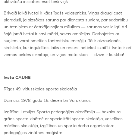
aktivitāšu iniciators esot tieši viņš.
Brīvajā laikā Ivetai ir kāds īpašs vaļasprieks. Viņas draugi esot
pieraduši, ja aizsākas saruna par dienesta suņiem, par sadarbību
un treniņiem ar četrkājainajiem mīluļiem — sarunas var ieilgt! Arī
šajā jomā Ivetai ir savi mērķi, savas ambīcijas. Darbojoties ar
suņiem, varot smelties fantastisku enerģiju. Tā ir aizraušanās,
sirdslieta, kur ieguldītais laiks un resursi netiekot skaitīti. Iveta ir arī
ziemas peldes cienītāja, un viņas moto skan — dzīve ir kustībā!
Iveta CAUNE
Rīgas 49. vidusskolas sporta skolotāja
Dzimusi: 1978. gada 15. decembrī Varakļānos
Izglītība: Latvijas Sporta pedagoģijas akadēmija — bakalaura
grāds sporta zinātnē ar specialitāti sporta skolotāja, veselības
mācības skolotāja, izglītības un sporta darba organizatore,
pedagoģijas zinātnes maģistre