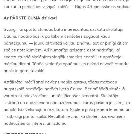
Tagad Iveta Caune par savu izvēli jūtas gandarīta un novērtēta, jo
konkursā piedalīties virzījuši kolēģi — Rīgas 49. vidusskolas vadība.
Ar PĀRSTEIGUMA dzirksti
Svarīgi, lai sporta stundas būtu interesantas, uzskata skolotāja
Caune, nodarbībās ik pa laikam cenšoties sagādāt kādu
pārsteigumu — jaunu aktivitāti vai jau zināmu, bet ar pilnīgi citiem
spēles noteikumiem. Arī humorīga gaisotne esot noderīga, lai
sporta stundā skolēniem vieglāk smelties enerģiju turpmākajai
mācību dienai. Tāpēc skolotāja apņēmusies nekad nevadīt stundu
ar sliktu garastāvokli!
Attālinātai mācīšanai neviens nebija gatavs, tādas metodes
augstskolā nemācīja, norāda Iveta Caune. Bet arī šādā situācijā
var atrast priekšrocības, un tās jācenšas izmantot. Skolotāja
izstrādā un audzēkņiem dod uzdevumus, kuros pašiem jāizlemj, kā
nonākt līdz vēlamajam rezultātam. Skolēni paši pieņem lēmumu un
ir atbildīgi par tā izpildi. Rezultāti liecina, ka skolēni uzdevumiem
nodevušies ar interesi un izdomu.