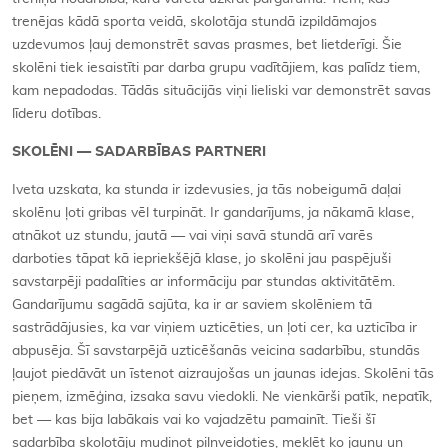
trenējas kādā sporta veidā, skolotāja stundā izpildāmajos
uzdevumos ļauj demonstrēt savas prasmes, bet lietderīgi. Šie
skolēni tiek iesaistīti par darba grupu vadītājiem, kas palīdz tiem,
kam nepadodas. Tādās situācijās viņi lieliski var demonstrēt savas
līderu dotības.
SKOLĒNI — SADARBĪBAS PARTNERI
Iveta uzskata, ka stunda ir izdevusies, ja tās nobeigumā daļai
skolēnu ļoti gribas vēl turpināt. Ir gandarījums, ja nākamā klase,
atnākot uz stundu, jautā — vai viņi savā stundā arī varēs
darboties tāpat kā iepriekšējā klase, jo skolēni jau paspējuši
savstarpēji padalīties ar informāciju par stundas aktivitātēm.
Gandarījumu sagādā sajūta, ka ir ar saviem skolēniem tā
sastrādājusies, ka var viņiem uzticēties, un ļoti cer, ka uzticība ir
abpusēja. Šī savstarpējā uzticēšanās veicina sadarbību, stundās
ļaujot piedāvāt un īstenot aizraujošas un jaunas idejas. Skolēni tās
pieņem, izmēģina, izsaka savu viedokli. Ne vienkārši patīk, nepatīk,
bet — kas bija labākais vai ko vajadzētu pamainīt. Tieši šī
sadarbība skolotāju mudinot pilnveidoties, meklēt ko jaunu un