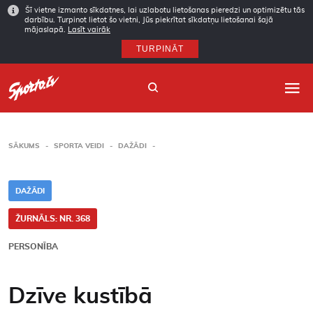
Šī vietne izmanto sīkdatnes, lai uzlabotu lietošanas pieredzi un optimizētu tās
darbību. Turpinot lietot šo vietni, Jūs piekrītat sīkdatņu lietošanai šajā
mājaslapā.
Lasīt vairāk
TURPINĀT
SĀKUMS
SPORTA VEIDI
DAŽĀDI
Sākums
DAŽĀDI
Sporta veidi
ŽURNĀLS: NR. 368
Autori
PERSONĪBA
Arhīvs
Dzīve kustībā
Abonēšana