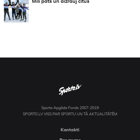
Mīli pats un aizrauj citus
Sporta Apgāda Fonds 2007-2019
SPORTO.LV VISS PAR SPORTU UN TĀ AKTUALITĀTĒM
Kontakti