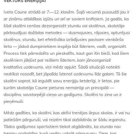
VEKTORS ENERĢIJAI
Iveta Caune strādā ar 7.—12. klasēm. Šajā vecumā pusaudži jau ir
ar zināmu atbildības izjūtu un arī ar saviem knifiņiem. Ja gadās, ka
šādi skolēni cenšas dezorganizēt stundu vai skolēnus, skolotāja
pārbaudījusi dažādas metodes — dusmojusies, rājusies, apturējusi
skolēnus, stundu, bet efektīvāka izrādījusies pavisam vienkārša
lieta — jādod dumpiniekiem iespēja būt līderiem, vadīt, organizēt.
Process tiek pārredzēts un pieskatīts, kaut gan itin bieži, kad šiem
skolēniem jākļūst par reāliem līderiem, kam jānoorganizē
kvalitatīvs uzdevums, viņi mēdz apjukt. Šādā situācijā noteikti
nedrīkst nosodīt, bet jāpalīdz īstenot uzdevumu līdz galam. Tā šie
skolēni saprot, kā ieguldīt savu enerģiju lietderīgi. Ir lietas, pie
kurām skolotāja Caune pieturas nemainīgi un principiāli —
disciplīna, savstarpējā cieņa un godīgums. Skolēni to zina un ir
pieņēmuši.
Mēdz gadīties, ka skolēni, kas aktīvi trenējas ārpus skolas, ir vai nu
patiešām pārguruši, vai reizēm tikai aizbildinās ar šādu ieganstu.
Tādos gadījumos sportistiem tiekot atgādināts, ka stunda nav
treniņu nodarbība, kurā varētu uzkrāt pārgurumu. Tiem, kas