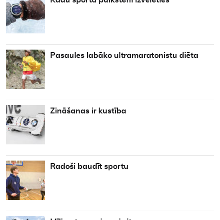
Kādu sporta pulksteni izvēlēties
Pasaules labāko ultramaratonistu diēta
Zināšanas ir kustība
Radoši baudīt sportu