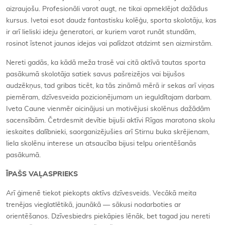
aizraujošu. Profesionāli varot augt, ne tikai apmeklējot dažādus
kursus. Ivetai esot daudz fantastisku kolēģu, sporta skolotāju, kas
ir arī lieliski ideju ģeneratori, ar kuriem varot runāt stundām,
rosinot īstenot jaunas idejas vai palīdzot atdzimt sen aizmirstām.
Nereti gadās, ka kādā meža trasē vai citā aktīvā tautas sporta
pasākumā skolotāja satiek savus pašreizējos vai bijušos
audzēkņus, tad gribas ticēt, ka tās zināmā mērā ir sekas arī viņas
piemēram, dzīvesveida pozicionējumam un ieguldītajam darbam.
Iveta Caune vienmēr aicinājusi un motivējusi skolēnus dažādām
sacensībām. Četrdesmit devītie bijuši aktīvi Rīgas maratona skolu
ieskaites dalībnieki, saorganizējušies arī Stirnu buka skrējienam,
liela skolēnu interese un atsaucība bijusi telpu orientēšanās
pasākumā.
ĪPAŠS VAĻASPRIEKS
Arī ģimenē tiekot piekopts aktīvs dzīvesveids. Vecākā meita
trenējas vieglatlētikā, jaunākā — sākusi nodarboties ar
orientēšanos. Dzīvesbiedrs piekāpies lēnāk, bet tagad jau nereti