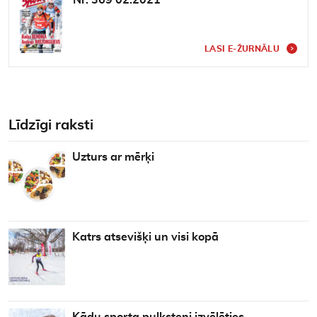
Nr. 369 02.2021
LASI E-ŽURNĀLU
Līdzīgi raksti
Uzturs ar mērķi
Katrs atsevišķi un visi kopā