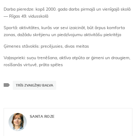
Darba pieredze: kopš 2000. gada darbs pirmajā un vienīgajā skolā
— Rīgas 49. vidusskolā
Sportā: aktivitātes, kurās var sevi izaicināt, būt ārpus komforta
zonas, dažādu skrējienu un piedzīvojumu aktivitāšu piekritēja
Ģimenes stāvoklis: precējusies, divas meitas
Vaļasprieki: suņu trenēšana, aktīva atpūta ar ģimeni un draugiem,
rosīšanās virtuvē, prāta spēles
TRĪS ZVAIGŽŅU BALVA
SANTA ROZE