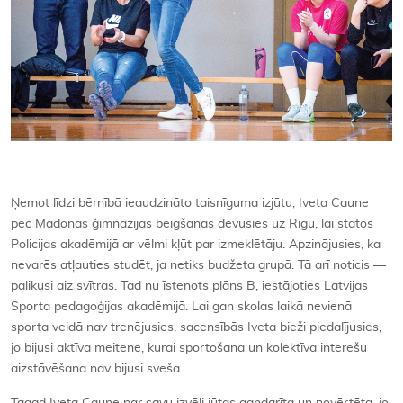
Ņemot līdzi bērnībā ieaudzināto taisnīguma izjūtu, Iveta Caune
pēc Madonas ģimnāzijas beigšanas devusies uz Rīgu, lai stātos
Policijas akadēmijā ar vēlmi kļūt par izmeklētāju. Apzinājusies, ka
nevarēs atļauties studēt, ja netiks budžeta grupā. Tā arī noticis —
palikusi aiz svītras. Tad nu īstenots plāns B, iestājoties Latvijas
Sporta pedagoģijas akadēmijā. Lai gan skolas laikā nevienā
sporta veidā nav trenējusies, sacensībās Iveta bieži piedalījusies,
jo bijusi aktīva meitene, kurai sportošana un kolektīva interešu
aizstāvēšana nav bijusi sveša.