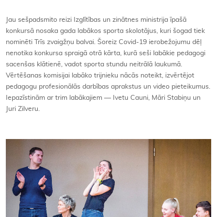
Kontakti
Jau sešpadsmito reizi Izglītības un zinātnes ministrija īpašā
konkursā nosaka gada labākos sporta skolotājus, kuri šogad tiek
nominēti Trīs zvaigžņu balvai. Šoreiz Covid-19 ierobežojumu dēļ
nenotika konkursa spraigā otrā kārta, kurā seši labākie pedagogi
sacenšas klātienē, vadot sporta stundu neitrālā laukumā.
Vērtēšanas komisijai labāko trijnieku nācās noteikt, izvērtējot
pedagogu profesionālās darbības aprakstus un video pieteikumus.
Iepazīstinām ar trim labākajiem — Ivetu Cauni, Māri Stabiņu un
Juri Zilveru.