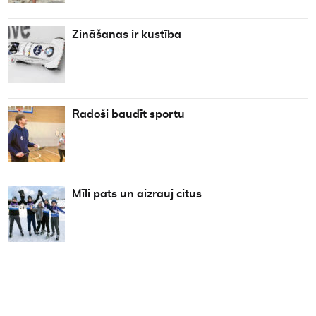
Zināšanas ir kustība
Radoši baudīt sportu
Mīli pats un aizrauj citus