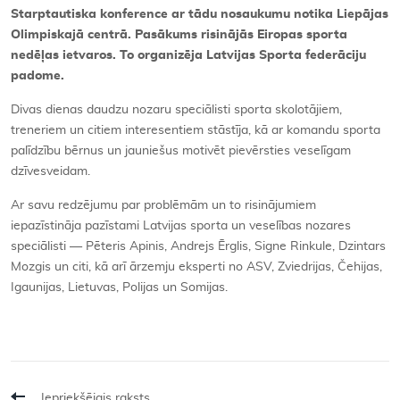
Starptautiska konference ar tādu nosaukumu notika Liepājas
Olimpiskajā centrā. Pasākums risinājās Eiropas sporta
nedēļas ietvaros. To organizēja Latvijas Sporta federāciju
padome.
Divas dienas daudzu nozaru speciālisti sporta skolotājiem,
treneriem un citiem interesentiem stāstīja, kā ar komandu sporta
palīdzību bērnus un jauniešus motivēt pievērsties veselīgam
dzīvesveidam.
Ar savu redzējumu par problēmām un to risinājumiem
iepazīstināja pazīstami Latvijas sporta un veselības nozares
speciālisti — Pēteris Apinis, Andrejs Ērglis, Signe Rinkule, Dzintars
Mozgis un citi, kā arī ārzemju eksperti no ASV, Zviedrijas, Čehijas,
Igaunijas, Lietuvas, Polijas un Somijas.
Iepriekšējais raksts