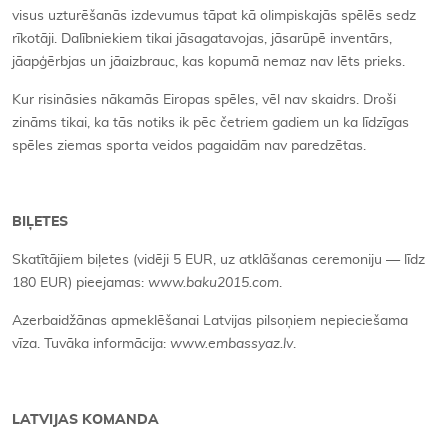
visus uzturēšanās izdevumus tāpat kā olimpiskajās spēlēs sedz
rīkotāji. Dalībniekiem tikai jāsagatavojas, jāsarūpē inventārs,
jāapģērbjas un jāaizbrauc, kas kopumā nemaz nav lēts prieks.
Kur risināsies nākamās Eiropas spēles, vēl nav skaidrs. Droši
zināms tikai, ka tās notiks ik pēc četriem gadiem un ka līdzīgas
spēles ziemas sporta veidos pagaidām nav paredzētas.
BIĻETES
Skatītājiem biļetes (vidēji 5 EUR, uz atklāšanas ceremoniju — līdz
180 EUR) pieejamas:
www.baku2015.com
.
Azerbaidžānas apmeklēšanai Latvijas pilsoņiem nepieciešama
vīza. Tuvāka informācija:
www.embassyaz.lv
.
LATVIJAS KOMANDA