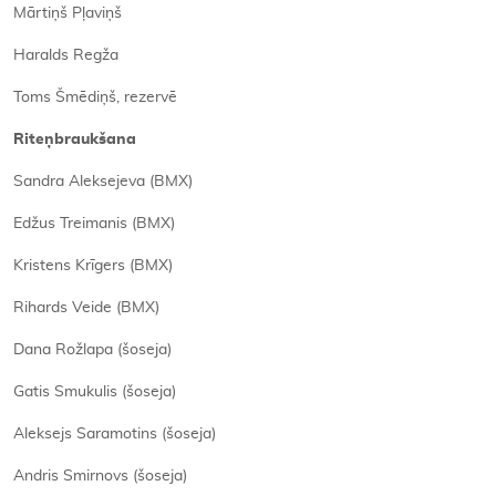
Mārtiņš Pļaviņš
Haralds Regža
Toms Šmēdiņš, rezervē
Riteņbraukšana
Sandra Aleksejeva (BMX)
Edžus Treimanis (BMX)
Kristens Krīgers (BMX)
Rihards Veide (BMX)
Dana Rožlapa (šoseja)
Gatis Smukulis (šoseja)
Aleksejs Saramotins (šoseja)
Andris Smirnovs (šoseja)