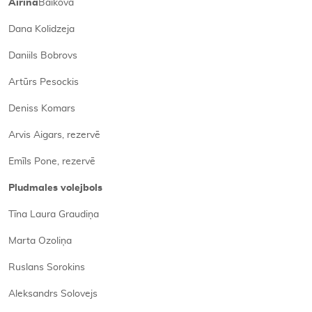
Airina
Baikova
Dana Kolidzeja
Daniils Bobrovs
Artūrs Pesockis
Deniss Komars
Arvis Aigars, rezervē
Emīls Pone, rezervē
Pludmales volejbols
Tīna Laura Graudiņa
Marta Ozoliņa
Ruslans Sorokins
Aleksandrs Solovejs