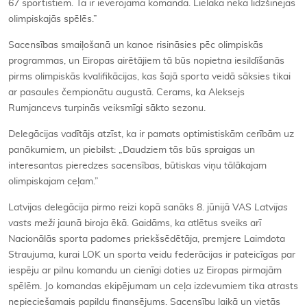
67 sportistiem. Tā ir ievērojama komanda. Lielāka nekā līdzšinējās
olimpiskajās spēlēs.”
Sacensības smaiļošanā un kanoe risināsies pēc olimpiskās
programmas, un Eiropas airētājiem tā būs nopietna iesildīšanās
pirms olimpiskās kvalifikācijas, kas šajā sporta veidā sāksies tikai
ar pasaules čempionātu augustā. Cerams, ka Aleksejs
Rumjancevs turpinās veiksmīgi sākto sezonu.
Delegācijas vadītājs atzīst, ka ir pamats optimistiskām cerībām uz
panākumiem, un piebilst: „Daudziem tās būs spraigas un
interesantas pieredzes sacensības, būtiskas viņu tālākajam
olimpiskajam ceļam.”
Latvijas delegācija pirmo reizi kopā sanāks 8. jūnijā VAS
Latvijas
vasts meži
jaunā biroja ēkā. Gaidāms, ka atlētus sveiks arī
Nacionālās sporta padomes priekšsēdētāja, premjere Laimdota
Straujuma, kurai LOK un sporta veidu federācijas ir pateicīgas par
iespēju ar pilnu komandu un cienīgi doties uz Eiropas pirmajām
spēlēm. Jo komandas ekipējumam un ceļa izdevumiem tika atrasts
nepieciešamais papildu finansējums. Sacensību laikā un vietās