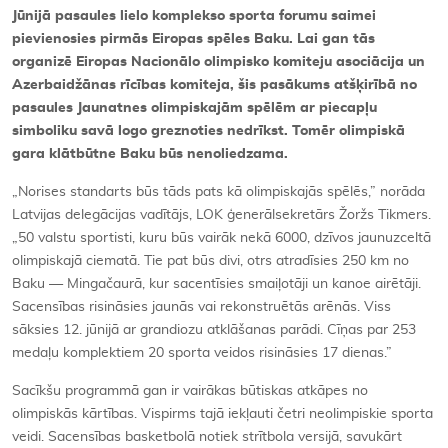
Jūnijā pasaules lielo komplekso sporta forumu saimei
pievienosies pirmās Eiropas spēles Baku. Lai gan tās
organizē Eiropas Nacionālo olimpisko komiteju asociācija un
Azerbaidžānas rīcības komiteja, šis pasākums atšķirībā no
pasaules Jaunatnes olimpiskajām spēlēm ar piecapļu
simboliku savā logo greznoties nedrīkst. Tomēr olimpiskā
gara klātbūtne Baku būs nenoliedzama.
„Norises standarts būs tāds pats kā olimpiskajās spēlēs,” norāda
Latvijas delegācijas vadītājs, LOK ģenerālsekretārs Žoržs Tikmers.
„50 valstu sportisti, kuru būs vairāk nekā 6000, dzīvos jaunuzceltā
olimpiskajā ciematā. Tie pat būs divi, otrs atradīsies 250 km no
Baku — Mingačaurā, kur sacentīsies smaiļotāji un kanoe airētāji.
Sacensības risināsies jaunās vai rekonstruētās arēnās. Viss
sāksies 12. jūnijā ar grandiozu atklāšanas parādi. Cīņas par 253
medaļu komplektiem 20 sporta veidos risināsies 17 dienas.”
Sacīkšu programmā gan ir vairākas būtiskas atkāpes no
olimpiskās kārtības. Vispirms tajā iekļauti četri neolimpiskie sporta
veidi. Sacensības basketbolā notiek strītbola versijā, savukārt