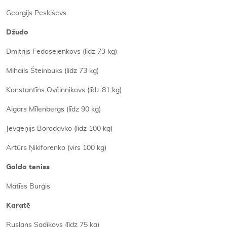
Georgijs Peskiševs
Džudo
Dmitrijs Fedosejenkovs (līdz 73 kg)
Mihails Šteinbuks (līdz 73 kg)
Konstantīns Ovčiņņikovs (līdz 81 kg)
Aigars Mīlenbergs (līdz 90 kg)
Jevgeņijs Borodavko (līdz 100 kg)
Artūrs Ņikiforenko (virs 100 kg)
Galda teniss
Matīss Burģis
Karatē
Ruslans Sadikovs (līdz 75 kg)