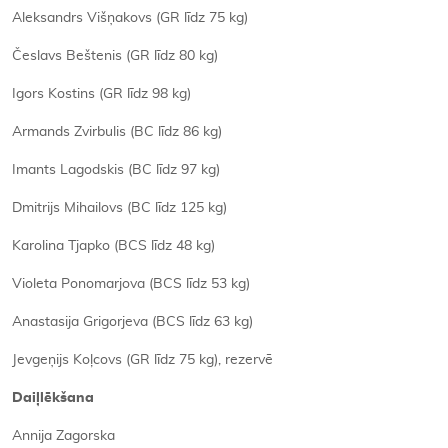
Aleksandrs Višņakovs (GR līdz 75 kg)
Česlavs Beštenis (GR līdz 80 kg)
Igors Kostins (GR līdz 98 kg)
Armands Zvirbulis (BC līdz 86 kg)
Imants Lagodskis (BC līdz 97 kg)
Dmitrijs Mihailovs (BC līdz 125 kg)
Karolina Tjapko (BCS līdz 48 kg)
Violeta Ponomarjova (BCS līdz 53 kg)
Anastasija Grigorjeva (BCS līdz 63 kg)
Jevgeņijs Koļcovs (GR līdz 75 kg), rezervē
Daiļlēkšana
Annija Zagorska