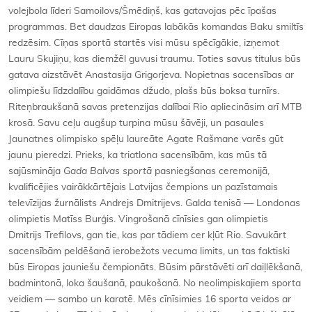
volejbola līderi Samoilovs/Šmēdiņš, kas gatavojas pēc īpašas
programmas. Bet daudzas Eiropas labākās komandas Baku smiltīs
redzēsim. Cīņas sportā startēs visi mūsu spēcīgākie, izņemot
Lauru Skujiņu, kas diemžēl guvusi traumu. Toties savus titulus būs
gatava aizstāvēt Anastasija Grigorjeva. Nopietnas sacensības ar
olimpiešu līdzdalību gaidāmas džudo, plašs būs boksa turnīrs.
Riteņbraukšanā savas pretenzijas dalībai Rio apliecināsim arī MTB
krosā. Savu ceļu augšup turpina mūsu šāvēji, un pasaules
Jaunatnes olimpisko spēļu laureāte Agate Rašmane varēs gūt
jaunu pieredzi. Prieks, ka triatlona sacensībām, kas mūs tā
sajūsmināja
Gada Balvas sportā
pasniegšanas ceremonijā,
kvalificējies vairākkārtējais Latvijas čempions un pazīstamais
televīzijas žurnālists Andrejs Dmitrijevs. Galda tenisā — Londonas
olimpietis Matīss Burģis. Vingrošanā cīnīsies gan olimpietis
Dmitrijs Trefilovs, gan tie, kas par tādiem cer kļūt Rio. Savukārt
sacensībām peldēšanā ierobežots vecuma limits, un tas faktiski
būs Eiropas jauniešu čempionāts. Būsim pārstāvēti arī daiļlēkšanā,
badmintonā, loka šaušanā, paukošanā. No neolimpiskajiem sporta
veidiem — sambo un karatē. Mēs cīnīsimies 16 sporta veidos ar