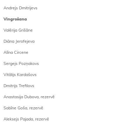
Andrejs Dmitrijevs
Vingrošana
Valērija Grišāne
Diāna Jerofejeva
Alīna Circene
Sergejs Pozņakovs
Vitālijs Kardašovs
Dmitrijs Trefilovs
Anastasija Dubova, rezervē
Sabīne Goša, rezervē
Aleksejs Pajada, rezervē