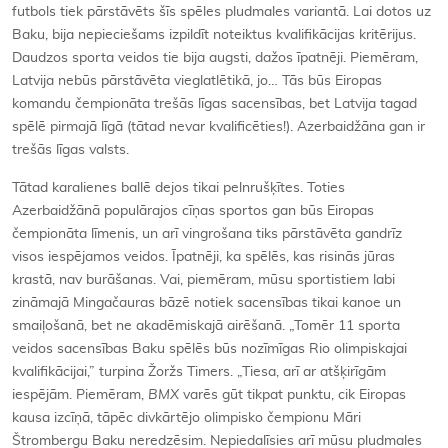
futbols tiek pārstāvēts šīs spēles pludmales variantā. Lai dotos uz
Baku, bija nepieciešams izpildīt noteiktus kvalifikācijas kritērijus.
Daudzos sporta veidos tie bija augsti, dažos īpatnēji. Piemēram,
Latvija nebūs pārstāvēta vieglatlētikā, jo… Tās būs Eiropas
komandu čempionāta trešās līgas sacensības, bet Latvija tagad
spēlē pirmajā līgā (tātad nevar kvalificēties!). Azerbaidžāna gan ir
trešās līgas valsts.
Tātad karalienes ballē dejos tikai pelnrušķītes. Toties
Azerbaidžānā populārajos cīņas sportos gan būs Eiropas
čempionāta līmenis, un arī vingrošana tiks pārstāvēta gandrīz
visos iespējamos veidos. Īpatnēji, ka spēlēs, kas risinās jūras
krastā, nav burāšanas. Vai, piemēram, mūsu sportistiem labi
zināmajā Mingačauras bāzē notiek sacensības tikai kanoe un
smaiļošanā, bet ne akadēmiskajā airēšanā. „Tomēr 11 sporta
veidos sacensības Baku spēlēs būs nozīmīgas Rio olimpiskajai
kvalifikācijai,” turpina Žoržs Timers. „Tiesa, arī ar atšķirīgām
iespējām. Piemēram,
BMX
varēs gūt tikpat punktu, cik Eiropas
kausa izcīņā, tāpēc divkārtējo olimpisko čempionu Māri
Štrombergu Baku neredzēsim. Nepiedalīsies arī mūsu pludmales