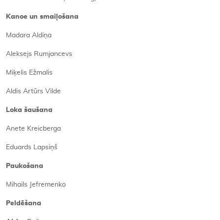
Kanoe un smaiļošana
Madara Aldiņa
Aleksejs Rumjancevs
Miķelis Ežmalis
Aldis Artūrs Vilde
Loka šaušana
Anete Kreicberga
Eduards Lapsiņš
Paukošana
Mihails Jefremenko
Peldēšana