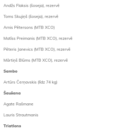
Andžs Flaksis (šoseja), rezervē
Toms Skujiņš (šoseja), rezervē
Arnis Pētersons (MTB XCO)
Matīss Preimanis (MTB XCO), rezervē
Pēteris Janevics (MTB XCO), rezervē
Mārtiņš Blūms (MTB XCO), rezervē
Sambo
Artūrs Čerņavskis (līdz 74 kg)
Šaušana
Agate Rašmane
Lauris Strautmanis
Triatlons