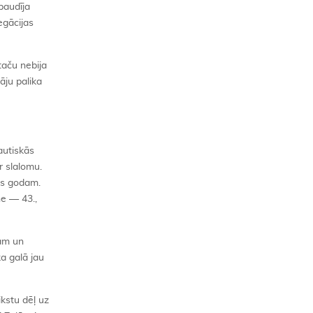
baudīja
egācijas
taču nebija
āju palika
autiskās
r slalomu.
jās godam.
ne — 43.,
nam un
a galā jau
ikstu dēļ uz