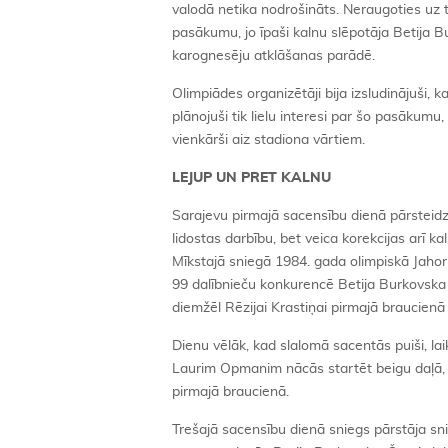
valodā netika nodrošināts. Neraugoties uz 
pasākumu, jo īpaši kalnu slēpotāja Betija B
karognesēju atklāšanas parādē.
Olimpiādes organizētāji bija izsludinājuši,
plānojuši tik lielu interesi par šo pasākumu,
vienkārši aiz stadiona vārtiem.
LEJUP UN PRET KALNU
Sarajevu pirmajā sacensību dienā pārsteidz
lidostas darbību, bet veica korekcijas arī 
Mīkstajā sniegā 1984. gada olimpiskā Jahori
99 dalībnieču konkurencē Betija Burkovska 
diemžēl Rēzijai Krastiņai pirmajā braucienā 
Dienu vēlāk, kad slalomā sacentās puiši, la
Laurim Opmanim nācās startēt beigu daļā, ka
pirmajā braucienā.
Trešajā sacensību dienā sniegs pārstāja sni