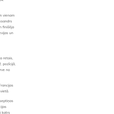
64.
un vienam
eksandrs
 finišēja
evijas un
a retais,
 pozīcijā,
erve no
Francijas
vietā.
 septiņas
cijas
i katrs