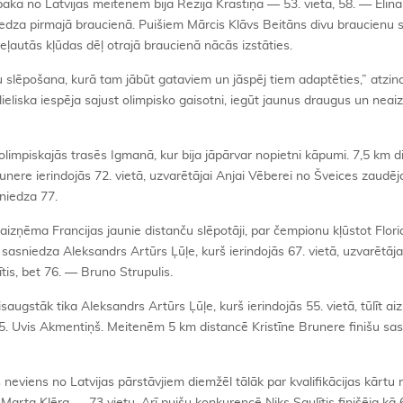
ākā no Latvijas meitenēm bija Rēzija Krastiņa — 53. vieta, 58. — Elīnai
iedza pirmajā braucienā. Puišiem Mārcis Klāvs Beitāns divu braucien
eļautās kļūdas dēļ otrajā braucienā nācās izstāties.
alnu slēpošana, kurā tam jābūt gataviem un jāspēj tiem adaptēties,” atzin
ieliska iespēja sajust olimpisko gaisotni, iegūt jaunus draugus un nea
olimpiskajās trasēs Igmanā, kur bija jāpārvar nopietni kāpumi. 7,5 km d
Brunere ierindojās 72. vietā, uzvarētājai Anjai Vēberei no Šveices zaudēj
sniedza 77.
aizņēma Francijas jaunie distanču slēpotāji, par čempionu kļūstot Flor
u sasniedza Aleksandrs Artūrs Ļūļe, kurš ierindojās 67. vietā, uzvarētā
is, bet 76. — Bruno Strupulis.
saugstāk tika Aleksandrs Artūrs Ļūļe, kurš ierindojās 55. vietā, tūlīt ai
 85. Uvis Akmentiņš. Meitenēm 5 km distancē Kristīne Brunere finišu sa
 neviens no Latvijas pārstāvjiem diemžēl tālāk par kvalifikācijas kārtu n