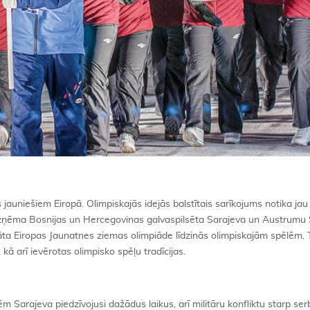
jauniešiem Eiropā. Olimpiskajās idejās balstītais sarīkojums notika jau 1
 uzņēma Bosnijas un Hercegovinas galvaspilsēta Sarajeva un Austrumu 
ta Eiropas Jaunatnes ziemas olimpiāde līdzinās olimpiskajām spēlēm. 
kā arī ievērotas olimpisko spēļu tradīcijas.
Sarajeva piedzīvojusi dažādus laikus, arī militāru konfliktu starp ser