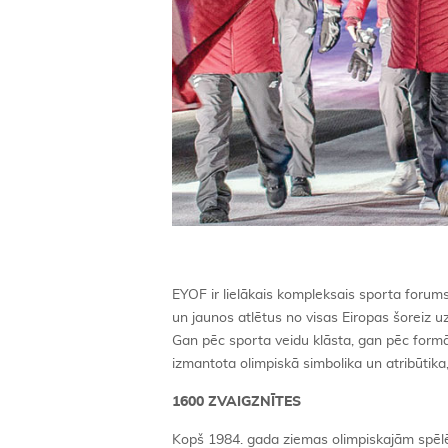
EYOF ir lielākais kompleksais sporta forums 
un jaunos atlētus no visas Eiropas šoreiz
Gan pēc sporta veidu klāsta, gan pēc formā
izmantota olimpiskā simbolika un atribūtika, 
1600 ZVAIGZNĪTES
Kopš 1984. gada ziemas olimpiskajām spēlēm 