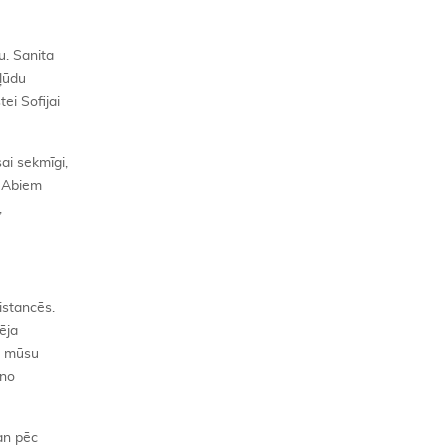
u. Sanita
kļūdu
ei Sofijai
ai sekmīgi,
. Abiem
,
istancēs.
ēja
m mūsu
 no
gan pēc