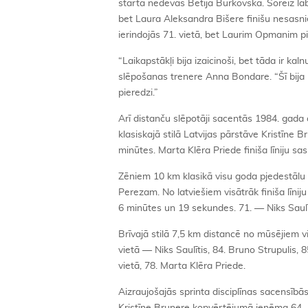
starta nedevās Betija Burkovska. Šoreiz lab
bet Laura Aleksandra Bišere finišu nesasn
ierindojās 71. vietā, bet Laurim Opmanim pi
“Laikapstākļi bija izaicinoši, bet tāda ir k
slēpošanas trenere Anna Bondare. “Šī bija l
pieredzi.”
Arī distanču slēpotāji sacentās 1984. gada 
klasiskajā stilā Latvijas pārstāve Kristīne 
minūtes. Marta Klēra Priede finiša līniju sa
Zēniem 10 km klasikā visu goda pjedestālu 
Perezam. No latviešiem visātrāk finiša līnij
6 minūtes un 19 sekundes. 71. — Niks Saulīt
Brīvajā stilā 7,5 km distancē no mūsējiem vi
vietā — Niks Saulītis, 84. Bruno Strupulis,
vietā, 78. Marta Klēra Priede.
Aizraujošajās sprinta disciplīnas sacensībās