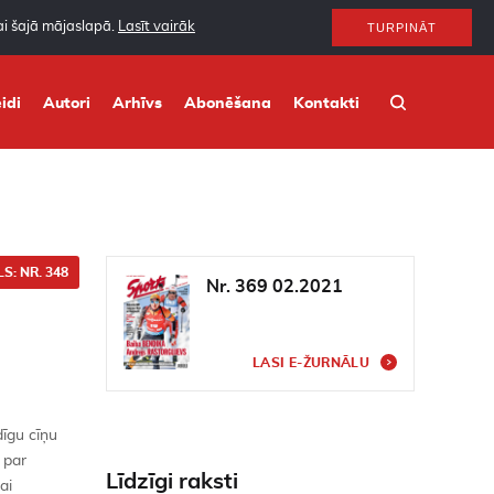
nai šajā mājaslapā.
Lasīt vairāk
TURPINĀT
idi
Autori
Arhīvs
Abonēšana
Kontakti
S: NR. 348
Nr. 369 02.2021
LASI E-ŽURNĀLU
dīgu cīņu
 par
Līdzīgi raksti
ai