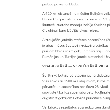
pieļāva pa vienai kļūdai.
Arī 10 km distancē no māsām Buliņām veiksm
Buliņa kļūdījās astoņas reizes, un viņai 53
šautuvē, sudraba medaļu izcīnīja Šveices pār
Cipluhinai, kura kļūdījās divas reizes.
Aizraujošās jauktās stafetes sacensības (
jo abas māsas šautuvē neaizvēra vairākus m
puišiem klājās sekmīgāk, un finiša līniju Lat
Rumānijas un Turcijas jaunie biatlonisti. Uz
VISAUGSTĀKĀ — VISNEĒRTĀKĀ VIETA
Šorttrekā Latviju pārstāvēja jaunā slidotā
Viss sākās ar 1500 m slidojumiem, kuros mūs
pārvarēt un sacensības noslēdza 23. vietā
sportiste tika līdz sacensību ceturtdaļfinālie
augstvērtīgākajiem Latvijas jaunatnes oli
Vēl labākus rezultātus sasniedza vien daiļsl