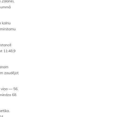
 Zalānei,
u summā
a kalnu
izmirstamu
istancē
ot 11:48,9
ianam
jam zaudējot
z viņa — 56.
sniedza 68.
etika.