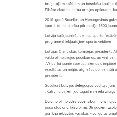
bruņotajiem spēkiem un bosniešu kaujinieki
Pilsēta cieta no serbu armijas apšaudes, k
2019. gadā Bosnijas un Hercegovinas galva
sportisko meistarību pārbaudīja 1600 jauno
Latvija šajā jauniešu ziemas sporta festivāl
programmā iekļautajiem sporta veidiem — bi
Latvijas Olimpiskās komitejas prezidents Ald
valda olimpiskajos pasākumos, un viņš cer, 
„Vēlos, lai jaunie sportisti ziemas olimpiā
rezultātus un mājās atgriežas apmierināti
prezidents.
Savukārt Latvijas delegācijas vadītājs Juris
„Katrs no viņiem jau tagad ir neliela zvaigz
Daļa no olimpiādes sacensībām norisinājās 
pašā stadionā, kurā pirms 35 gadiem izsoļoj
gan bija iekļautas vairākas visai garas ama