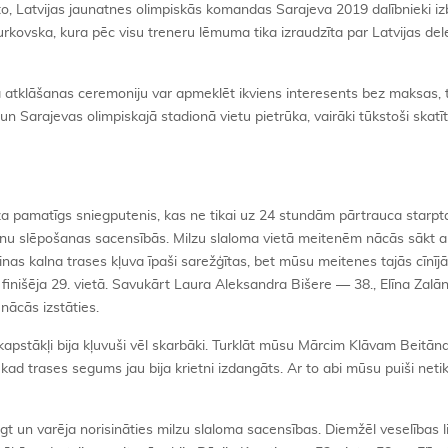
to, Latvijas jaunatnes olimpiskās komandas Sarajeva 2019 dalībnieki iz
urkovska, kura pēc visu treneru lēmuma tika izraudzīta par Latvijas del
 ka atklāšanas ceremoniju var apmeklēt ikviens interesents bez maksas, 
 un Sarajevas olimpiskajā stadionā vietu pietrūka, vairāki tūkstoši skatīt
a pamatīgs sniegputenis, kas ne tikai uz 24 stundām pārtrauca starpt
kalnu slēpošanas sacensībās. Milzu slaloma vietā meitenēm nācās sākt a
nas kalna trases kļuva īpaši sarežģītas, bet mūsu meitenes tajās cīnī
finišēja 29. vietā. Savukārt Laura Aleksandra Bišere — 38., Elīna Zalā
nācās izstāties.
ikapstākļi bija kļuvuši vēl skarbāki. Turklāt mūsu Mārcim Klāvam Beitā
d trases segums jau bija krietni izdangāts. Ar to abi mūsu puiši netik
gt un varēja norisināties milzu slaloma sacensības. Diemžēl veselības l