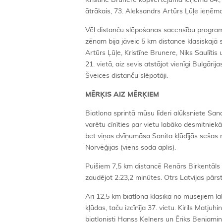
Kristīne Brunere kopvērtējumā ieņēma 64., M
ātrākais, 73. Aleksandrs Artūrs Ļūļe ieņēma
Vēl distanču slēpošanas sacensību programm
zēnam bija jāveic 5 km distance klasiskajā s
Artūrs Ļūļe, Kristīne Brunere, Niks Saulītis
21. vietā, aiz sevis atstājot vienīgi Bulgāri
Šveices distanču slēpotāji.
MĒRĶIS AIZ MĒRĶIEM
Biatlona sprintā mūsu līderi alūksniete Sand
varētu cīnīties par vietu labāko desmitniekā
bet viņas dvīņumāsa Sanita kļūdījās sešas r
Norvēģijas (viens soda aplis).
Puišiem 7,5 km distancē Renārs Birkentāls a
zaudējot 2:23,2 minūtes. Otrs Latvijas pārstā
Arī 12,5 km biatlona klasikā no mūsējiem la
kļūdas, taču izcīnīja 37. vietu. Kirils Matjuh
biatlonisti Hanss Kelners un Ēriks Benjamin