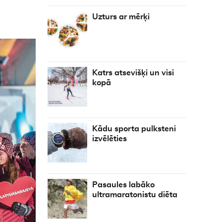
Uzturs ar mērķi
Katrs atsevišķi un visi
kopā
Kādu sporta pulksteni
izvēlēties
Pasaules labāko
ultramaratonistu diēta