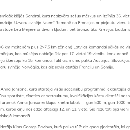
īgāk klājās Sandrai, kura neaizvēra sešus mērķus un izcīnīja 36. viet
. pozīcija. Uzvaru svinēja Noemī Remonē no Francijas ar pieļautu vienu 
stāve Lea Meijere ar divām kļūdām, bet bronza tika Krievijas biatlonist
2×6 km meitenēm plus 2×7,5 km zēniem) Latvijas komandai sākās ne vis
ērķus, kas mūsējos nobīdīja līdz pat 17. vietai 19 vienību konkurencē
vija šķērsoja kā 15. komanda. Tūlīt aiz mums palika Austrijas, Slovākijas
varu svinēja Norvēģija, kas aiz sevis atstāja Franciju un Somiju.
ja Anna Jansone, kura startēja visās sacensību programmā iekļautajās d
u sportiste, cīnoties ar satraukumu, kvalifikācijas kārtu diemžēl nesp
. Turpmāk Annai Jansonei klājās krietni labāk — gan 500 m, gan 1000 
m, kuros cīņu noslēdza attiecīgi 12. un 11. vietā. Šie rezultāti bija vieni
mpiskajā komandā.
idotājs Kims Georgs Pavlovs, kurš palika tūlīt aiz goda pjedestāla, lai 