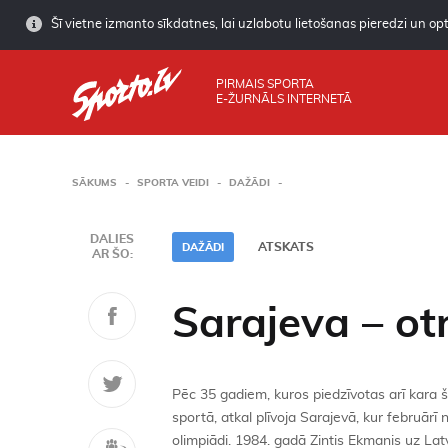
Šī vietne izmanto sīkdatnes, lai uzlabotu lietošanas pieredzi un opti
PIRMAIS SPORTA
E-ŽURNĀLS INTERNETĀ
SĀKUMS
SPORTA VEIDI
DAŽĀDI
DALIES
ATSKATS
DAŽĀDI
AR ŠO:
Sarajeva – otr
Pēc 35 gadiem, kuros piedzīvotas arī kara š
sportā, atkal plīvoja Sarajevā, kur februārī
olimpiādi. 1984. gadā Zintis Ekmanis uz Lat