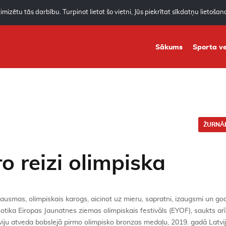
mizētu tās darbību. Turpinot lietot šo vietni, Jūs piekrītat sīkdatņu lietoša
Sākums
Sporta ve
ŽURNĀL
o reizi olimpiska
ausmas, olimpiskais karogs, aicinot uz mieru, sapratni, izaugsmi un go
 notika Eiropas Jaunatnes ziemas olimpiskais festivāls (EYOF), saukts arī
viju atveda bobslejā pirmo olimpisko bronzas medaļu, 2019. gadā Latvij