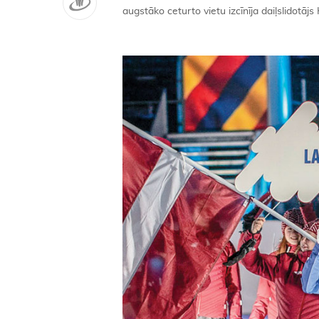
augstāko ceturto vietu izcīnīja daiļslidotāj