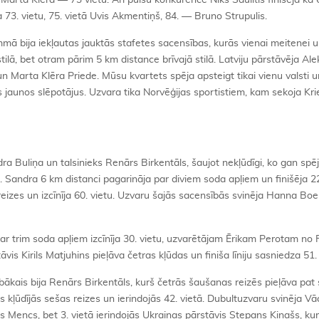
arta Klēra — 73 vietu. Arī puišu konkurencē Niks Saulītis finišēja kā 
 73. vietu, 75. vietā Uvis Akmentiņš, 84. — Bruno Strupulis.
ā bija iekļautas jauktās stafetes sacensības, kurās vienai meitenei 
tilā, bet otram pārim 5 km distance brīvajā stilā. Latviju pārstāvēja Al
 un Marta Klēra Priede. Mūsu kvartets spēja apsteigt tikai vienu valsti un
jas jaunos slēpotājus. Uzvara tika Norvēģijas sportistiem, kam sekoja Kri
ra Buliņa un talsinieks Renārs Birkentāls, šaujot nekļūdīgi, ko gan spēj
. Sandra 6 km distanci pagarināja par diviem soda apļiem un finišēja 22.
eizes un izcīnīja 60. vietu. Uzvaru šajās sacensībās svinēja Hanna Bo
r trim soda apļiem izcīnīja 30. vietu, uzvarētājam Ērikam Perotam no 
vis Kirils Matjuhins pieļāva četras kļūdas un finiša līniju sasniedza 51. 
bākais bija Renārs Birkentāls, kurš četrās šaušanas reizēs pieļāva pat
ins kļūdījās sešas reizes un ierindojās 42. vietā. Dubultuzvaru svinēja Vā
s Mencs, bet 3. vietā ierindojās Ukrainas pārstāvis Stepans Kinašs, kur