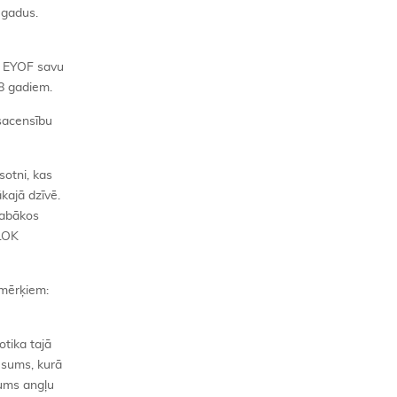
 gadus.
. EYOF savu
18 gadiem.
 sacensību
sotni, kas
kajā dzīvē.
labākos
 LOK
 mērķiem:
tika tajā
esums, kurā
jums angļu