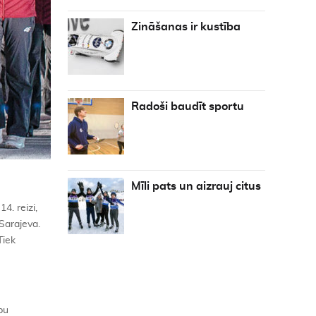
Zināšanas ir kustība
Radoši baudīt sportu
Mīli pats un aizrauj citus
4. reizi,
Sarajeva.
Tiek
bu