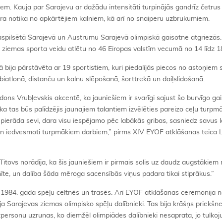
em. Kauja par Sarajevu ar dažādu intensitāti turpinājās gandrīz četrus
ura notika no apkārtējiem kalniem, kā arī no snaiperu uzbrukumiem.
spilsētā Sarajevā un Austrumu Sarajevā olimpiskā gaisotne atgriezās
 ziemas sporta veidu atlētu no 46 Eiropas valstīm vecumā no 14 līdz 
ā bija pārstāvēta ar 19 sportistiem, kuri piedalījās piecos no astoņiem
atlonā, distanču un kalnu slēpošanā, šorttrekā un daiļslidošanā.
ons Vrubļevskis akcentē, ka jauniešiem ir svarīgi sajust šo burvīgo gai
ka tas būs palīdzējis jaunajiem talantiem izvēlēties pareizo ceļu turpmā
dē pierāda sevi, dara visu iespējamo pēc labākās gribas, sasniedz savus 
 un iedvesmoti turpmākiem darbiem,” pirms XIV EYOF atklāšanas teica
 Titovs norādīja, ka šis jauniešiem ir pirmais solis uz daudz augstākiem
nīte, un dalība šāda mēroga sacensībās viņus padara tikai stiprākus.”
1984. gada spēļu celtnēs un trasēs. Arī EYOF atklāšanas ceremonija no
a Sarajevas ziemas olimpisko spēļu dalībnieki. Tas bija krāšņs priekšn
tpersonu uzrunas, ko diemžēl olimpiādes dalībnieki nesaprata, jo tulko