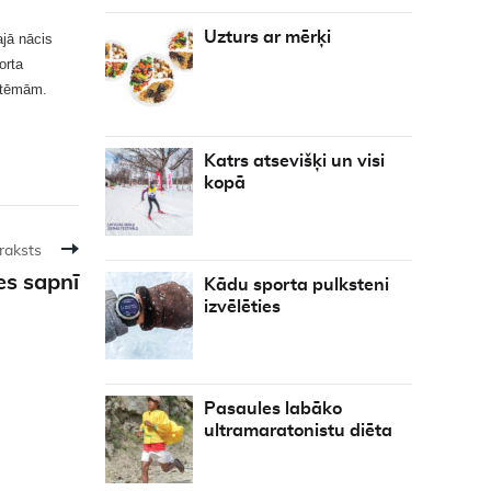
Uzturs ar mērķi
ajā nācis
orta
s tēmām.
Katrs atsevišķi un visi
kopā
raksts
es sapnī
Kādu sporta pulksteni
izvēlēties
Pasaules labāko
ultramaratonistu diēta