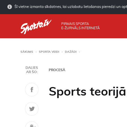
Šī vietne izmanto sīkdatnes, lai uzlabotu lietošanas pieredzi un opti
PIRMAIS SPORTA
E-ŽURNĀLS INTERNETĀ
SĀKUMS
SPORTA VEIDI
DAŽĀDI
DALIES
PROCESĀ
AR ŠO:
Sports teorij