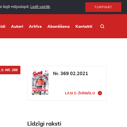
nai šajā mājaslapā.
Lasīt vairāk
TURPINĀT
idi
Autori
Arhīvs
Abonēšana
Kontakti
S: NR. 288
Nr. 369 02.2021
LASI E-ŽURNĀLU
Līdzīgi raksti