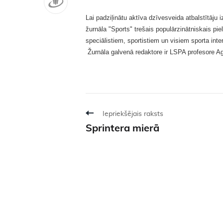
Lai padziļinātu aktīva dzīvesveida atbalstītāju 
žurnāla "Sports" trešais populārzinātniskais pie
speciālistiem, sportistiem un visiem sporta in
Žurnāla galvenā redaktore ir LSPA profesore Agi
Iepriekšējais raksts
Sprintera mierā