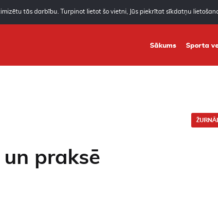
mizētu tās darbību. Turpinot lietot šo vietni, Jūs piekrītat sīkdatņu lietoša
Sākums
Sporta ve
ŽURNĀL
ā un praksē