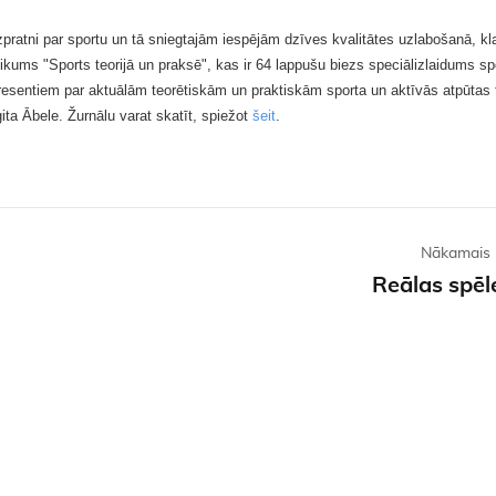
izpratni par sportu un tā sniegtajām iespējām dzīves kvalitātes uzlabošanā, kl
likums "Sports teorijā un praksē", kas ir 64 lappušu biezs speciālizlaidums sp
teresentiem par aktuālām teorētiskām un praktiskām sporta un aktīvās atpūta
ta Ābele. Žurnālu varat skatīt, spiežot
šeit
.
Nākamais 
Reālas spēl