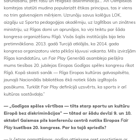
sarunāšanu, pret rasu un reliģisko diskrimināciju… Arī Olimpiskās
komitejas statūti mudina popularizēt ētikas principus, tas ir viens
no trim galvenajiem mērķiem. Uzrunāju savus kolēģus LOK,
aizgāju uz Sporta pedagoģijas akadēmiju, uz Izglītības un zinātnes
ministriju, uz Rīgas domi un aprunājos, ko viņi teiktu par šāda
kongresa organizēšanu Rīgā. Visās šajās institūcijās bija liela
pretimnākšana. 2013. gadā Turcijā atklājās, ka 2014. gada
kongresa organizatoru vieta pēkšņi kļuvusi vakanta. Mēs izvirzījām
Rīgas kandidatūru, un
Fair Play
Ģenerālā asambleja piešķīra
mums tiesības 20. jubilejas Eiropas
Godīgas spēles
kongresu rīkot
Rīgā. Kopā skaisti sanāk — Rīga Eiropas kultūras galvaspilsēta,
jaunajā Nacionālās bibliotēkas ēkā notiek šāds izglītojošs
pasākums. Turklāt
Fair Play
definīcijā uzsvērts, ka sports ir arī
kultūras sastāvdaļa.”
—
„
Godīgas spēles vērtības — tilts starp sportu un kultūru
Eiropā bez diskriminācijas” — tātad ar šādu devīzi 9. un 10.
oktobrī Gaismas pils konferenču centrā notiks Eiropas
Fair
Play
kustības 20. kongress. Par ko tajā spriedīs?
— Ir četras pamattēmas: godīga attieksme pret sportistiem ar