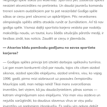
Negodīga spēle sākas ļoti ikdienišķi. Sportists pēc zaudētas spēles
neaiziet atsveicināties no pretinieka. Un daudzi jauniešu komandu
treneri saviem audzēkņiem par to pat neaizrāda! Godīga spēle
sākas ar cieņu pret sāncensi un apkārtējiem. Pēc neveiksmes
olimpiskajās spēlēs atlēts atsakās runāt ar žurnālistiem. Arī tā nav
godīga spēle. Vismaz daļēji sportista karjera veidota par nodokļu
maksātāju naudu, un tautai, kuru šādās situācijās pārstāv mediji, ir
tiesības zināt, kas noticis. Zaudēt ar cieņu ir jāiemācās.
— Atceries kādu pamācošu gadījumu no savas sportista
karjeras?
— Godīgas spēles principi ļoti izteikti darbojas spēkavīru turnīros.
Lai gan esam konkurenti cīņā par naudu, tajos cits citam aizdod
siksnas, aizdod speciālo ekipējumu, aizdod smēres, visu, ko vajag.
1996. gadā, pirmo reizi aizbraucot uz pasaules čempionātu
Maurīcijas salā, man nebija nekā! Tikai mans svarcelšanas
inventārs, bet viņiem, kā jau daudzcīņniekiem, pilnas somas —
katram vingrinājumam savs ekipējums. Viņi man visu aizdeva un
nejutās sarūgtināti, ka daudzus slavenus vīrus ar viņu pašu
inventāru un padomiem izkonkurēju. Es spēju virs galvas dabūt