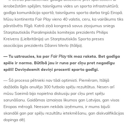
ierobežotām spējām; taisnīgums vides un sporta infrastruktūrā;
godīga komunikācija sportā; taisnīgums sporta darba tirgū Eiropā.
Mūsu kontinenta
Fair Play
vieno 40 valstis, ceru, ka vairākums tiks
pārstāvēts Rīgā. Katrā ziņā kongresā savus ziņojumus sniegs
Starptautiskās Paralimpiskās komitejas prezidents Philips
Kreivens (Lielbritānija) un Starptautiskās Sporta preses
asociācijas prezidents Džanni Merlo (Itālija).
— Tu uztraucies, ka par
Fair Play
tik maz raksta. Bet godīga
spēle ir norma. Būtībā jau ir runa par cīņu pret negodīgu
spēli! Deviņdesmit deviņi procenti sporto godīgi.
— Šā procesa pētnieki nav tādi optimisti. Piemēram, Itālijā
dažādās līgās anulēja 300 futbola spēļu rezultātus. Nesen arī
mūsu Saeimā bija nopietna diskusiju par cīņu pret spēļu
sarunāšanu. Gaidāmas izmaiņas likumos gan Latvijas, gan visas
Eiropas mērogā. Neesam nekāds izņēmums, ir mums bijuši
skandāli gan par spēļu rezultātu ietekmēšanu, gan diskvalifikācijas
dopinga dēļ.