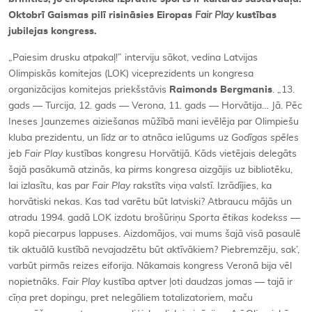
Oktobrī Gaismas pilī risināsies Eiropas
Fair Play
kustības
jubilejas kongress.
„Paiesim drusku atpakaļ!” interviju sākot, vedina Latvijas
Olimpiskās komitejas (LOK) viceprezidents un kongresa
organizācijas komitejas priekšstāvis
Raimonds Bergmanis
. „13.
gads — Turcija, 12. gads — Verona, 11. gads — Horvātija… Jā. Pēc
Ineses Jaunzemes aiziešanas mūžībā mani ievēlēja par Olimpiešu
kluba prezidentu, un līdz ar to atnāca ielūgums uz
Godīgas spēles
jeb
Fair Play
kustības kongresu Horvātijā. Kāds vietējais delegāts
šajā pasākumā atzinās, ka pirms kongresa aizgājis uz bibliotēku,
lai izlasītu, kas par
Fair Play
rakstīts viņa valstī. Izrādījies, ka
horvātiski nekas. Kas tad varētu būt latviski? Atbraucu mājās un
atradu 1994. gadā LOK izdotu brošūriņu
Sporta ētikas kodekss
—
kopā piecarpus lappuses. Aizdomājos, vai mums šajā visā pasaulē
tik aktuālā kustībā nevajadzētu būt aktīvākiem? Piebremzēju, sak’,
varbūt pirmās reizes eiforija. Nākamais kongress Veronā bija vēl
nopietnāks.
Fair Play
kustība aptver ļoti daudzas jomas — tajā ir
cīņa pret dopingu, pret nelegāliem totalizatoriem, maču