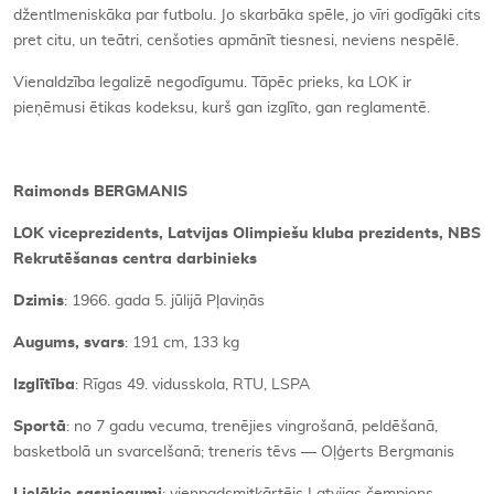
džentlmeniskāka par futbolu. Jo skarbāka spēle, jo vīri godīgāki cits
pret citu, un teātri, cenšoties apmānīt tiesnesi, neviens nespēlē.
Vienaldzība legalizē negodīgumu. Tāpēc prieks, ka LOK ir
pieņēmusi ētikas kodeksu, kurš gan izglīto, gan reglamentē.
Raimonds BERGMANIS
LOK viceprezidents, Latvijas Olimpiešu kluba prezidents, NBS
Rekrutēšanas centra darbinieks
Dzimis
: 1966. gada 5. jūlijā Pļaviņās
Augums, svars
: 191 cm, 133 kg
Izglītība
: Rīgas 49. vidusskola, RTU, LSPA
Sportā
: no 7 gadu vecuma, trenējies vingrošanā, peldēšanā,
basketbolā un svarcelšanā; treneris tēvs — Oļģerts Bergmanis