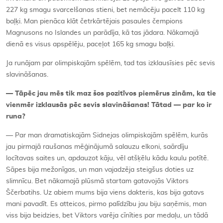
227 kg smagu svarcelšanas stieni, bet nemācēju pacelt 110 kg
baļķi. Man pienāca klāt četrkārtējais pasaules čempions
Magnusons no Islandes un parādīja, kā tas jādara. Nākamajā
dienā es visus apspēlēju, paceļot 165 kg smagu baļķi.
Ja runājam par olimpiskajām spēlēm, tad tas izklausīsies pēc sevis
slavināšanas.
— Tāpēc jau mēs tik maz šos pozitīvos piemērus zinām, ka tie
vienmēr izklausās pēc sevis slavināšanas! Tātad — par ko ir
runa?
— Par man dramatiskajām Sidnejas olimpiskajām spēlēm, kurās
jau pirmajā raušanas mēģinājumā salauzu elkoni, saārdīju
locītavas saites un, apdauzot kāju, vēl atšķēlu kādu kaulu potītē.
Sāpes bija mežonīgas, un man vajadzēja steigšus doties uz
slimnīcu. Bet nākamajā plūsmā startam gatavojās Viktors
Ščerbatihs. Uz abiem mums bija viens dakteris, kas bija gatavs
mani pavadīt. Es atteicos, pirmo palīdzību jau biju saņēmis, man
viss bija beidzies, bet Viktors varēja cīnīties par medaļu, un tādā