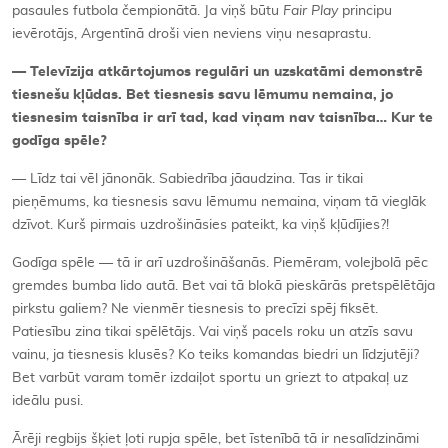
pasaules futbola čempionātā. Ja viņš būtu
Fair Play
principu
ievērotājs, Argentīnā droši vien neviens viņu nesaprastu.
— Televīzija atkārtojumos regulāri un uzskatāmi demonstrē
tiesnešu kļūdas. Bet tiesnesis savu lēmumu nemaina, jo
tiesnesim taisnība ir arī tad, kad viņam nav taisnība… Kur te
godīga spēle?
— Līdz tai vēl jānonāk. Sabiedrība jāaudzina. Tas ir tikai
pieņēmums, ka tiesnesis savu lēmumu nemaina, viņam tā vieglāk
dzīvot. Kurš pirmais uzdrošināsies pateikt, ka viņš kļūdījies?!
Godīga spēle — tā ir arī uzdrošināšanās. Piemēram, volejbolā pēc
gremdes bumba lido autā. Bet vai tā blokā pieskārās pretspēlētāja
pirkstu galiem? Ne vienmēr tiesnesis to precīzi spēj fiksēt.
Patiesību zina tikai spēlētājs. Vai viņš pacels roku un atzīs savu
vainu, ja tiesnesis klusēs? Ko teiks komandas biedri un līdzjutēji?
Bet varbūt varam tomēr izdaiļot sportu un griezt to atpakaļ uz
ideālu pusi.
Ārēji regbijs šķiet ļoti rupja spēle, bet īstenībā tā ir nesalīdzināmi