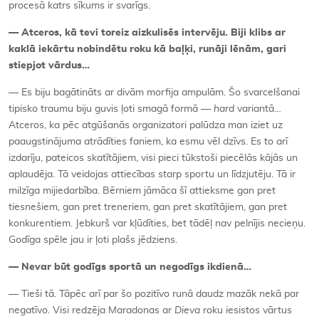
procesā katrs sīkums ir svarīgs.
— Atceros, kā tevi toreiz aizkulisēs intervēju. Biji klibs ar
kaklā iekārtu nobindētu roku kā baļķi, runāji lēnām, gari
stiepjot vārdus…
— Es biju bagātināts ar divām morfija ampulām. Šo svarcelšanai
tipisko traumu biju guvis ļoti smagā formā —
hard
variantā…
Atceros, ka pēc atgūšanās organizatori palūdza man iziet uz
paaugstinājuma atrādīties faniem, ka esmu vēl dzīvs. Es to arī
izdarīju, pateicos skatītājiem, visi pieci tūkstoši piecēlās kājās un
aplaudēja. Tā veidojas attiecības starp sportu un līdzjutēju. Tā ir
milzīga mijiedarbība. Bērniem jāmāca šī attieksme gan pret
tiesnešiem, gan pret treneriem, gan pret skatītājiem, gan pret
konkurentiem. Jebkurš var kļūdīties, bet tādēļ nav pelnījis necieņu.
Godīga spēle jau ir ļoti plašs jēdziens.
— Nevar būt godīgs sportā un negodīgs ikdienā…
— Tieši tā. Tāpēc arī par šo pozitīvo runā daudz mazāk nekā par
negatīvo. Visi redzēja Maradonas ar
Dieva
roku iesistos vārtus