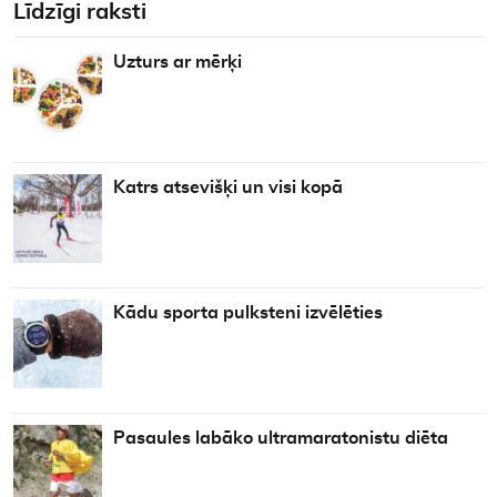
Līdzīgi raksti
Uzturs ar mērķi
Katrs atsevišķi un visi kopā
Kādu sporta pulksteni izvēlēties
Pasaules labāko ultramaratonistu diēta