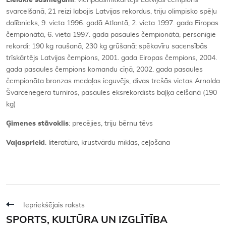
Lielākie sasniegumi
: vienpadsmitkārtējs Latvijas čempions
svarcelšanā, 21 reizi labojis Latvijas rekordus, triju olimpisko spēļu
dalībnieks, 9. vieta 1996. gadā Atlantā, 2. vieta 1997. gada Eiropas
čempionātā, 6. vieta 1997. gada pasaules čempionātā; personīgie
rekordi: 190 kg raušanā, 230 kg grūšanā; spēkavīru sacensībās
trīskārtējs Latvijas čempions, 2001. gada Eiropas čempions, 2004.
gada pasaules čempions komandu cīņā, 2002. gada pasaules
čempionāta bronzas medaļas ieguvējs, divas trešās vietas Arnolda
Švarcenegera turnīros, pasaules eksrekordists baļķa celšanā (190
kg)
Ģimenes stāvoklis
: precējies, triju bērnu tēvs
Vaļasprieki
: literatūra, krustvārdu mīklas, ceļošana
Iepriekšējais raksts
SPORTS, KULTŪRA UN IZGLĪTĪBA