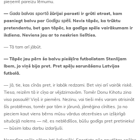
pieņemt pareizu lēmumu.
—
Gada balvas sportā
žūrijai parasti ir grūti atrast, kam
pasniegt balvu par
Godīgu spēli
. Nevis tāpēc, ka trūktu
pretendentu, bet gan tāpēc, ka godīga spēle vairākumam ir
ikdiena. Neviens jau ar to neskrien lielīties.
— Tā tam arī jābūt.
— Tāpēc jau pērn šo balvu piešķīra futbolistam Stenlijam
Ibem, jo viņš bija pret. Pret spēļu sarunāšanu Latvijas
futbolā.
— Jā, tie, kas cīnās pret, ir labāk redzami. Bet viņi arī vairāk riskē.
Tiesa, reizēm tā ir cīņa ar vējdzirnavām. Tomēr Donu Kihotu zina
visa pasaulē! Viņš ir piemērs. Nezinu, vai tieši mēs varam atrisināt
šīs problēmas, tomēr par tām ir jārunā, jāmēģina cīnīties. Ja no
pieciem kaut viens bērns mūsu vārdus atcerēsies un izšķirīgā
situācijā nolems — nē, es neblēdīšos, būšu godīgs pret pretinieku!
— būsim labu darbu izdarījuši.