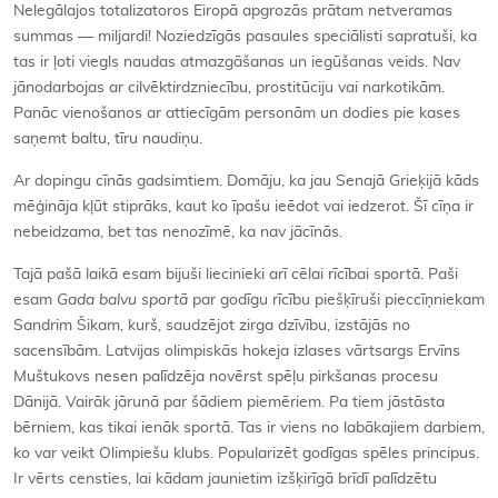
Nelegālajos totalizatoros Eiropā apgrozās prātam netveramas
summas — miljardi! Noziedzīgās pasaules speciālisti sapratuši, ka
tas ir ļoti viegls naudas atmazgāšanas un iegūšanas veids. Nav
jānodarbojas ar cilvēktirdzniecību, prostitūciju vai narkotikām.
Panāc vienošanos ar attiecīgām personām un dodies pie kases
saņemt baltu, tīru naudiņu.
Ar dopingu cīnās gadsimtiem. Domāju, ka jau Senajā Grieķijā kāds
mēģināja kļūt stiprāks, kaut ko īpašu ieēdot vai iedzerot. Šī cīņa ir
nebeidzama, bet tas nenozīmē, ka nav jācīnās.
Tajā pašā laikā esam bijuši liecinieki arī cēlai rīcībai sportā. Paši
esam
Gada balvu sportā
par godīgu rīcību piešķīruši pieccīņniekam
Sandrim Šikam, kurš, saudzējot zirga dzīvību, izstājās no
sacensībām. Latvijas olimpiskās hokeja izlases vārtsargs Ervīns
Muštukovs nesen palīdzēja novērst spēļu pirkšanas procesu
Dānijā. Vairāk jārunā par šādiem piemēriem. Pa tiem jāstāsta
bērniem, kas tikai ienāk sportā. Tas ir viens no labākajiem darbiem,
ko var veikt Olimpiešu klubs. Popularizēt godīgas spēles principus.
Ir vērts censties, lai kādam jaunietim izšķirīgā brīdī palīdzētu