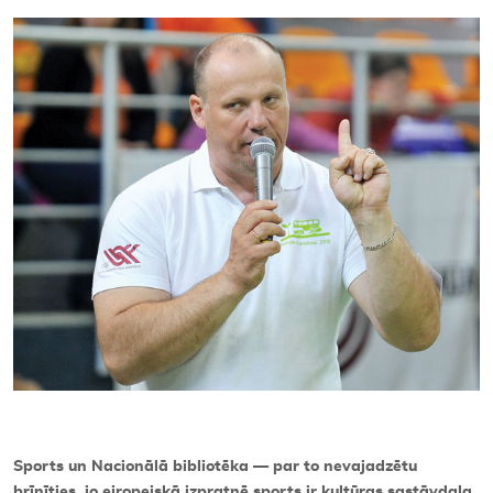
Kontakti
Sports un Nacionālā bibliotēka — par to nevajadzētu
brīnīties, jo eiropeiskā izpratnē sports ir kultūras sastāvdaļa.