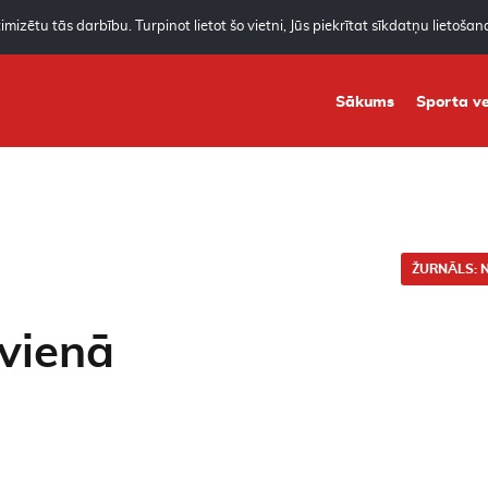
mizētu tās darbību. Turpinot lietot šo vietni, Jūs piekrītat sīkdatņu lietoša
Sākums
Sporta ve
ŽURNĀLS: N
 vienā