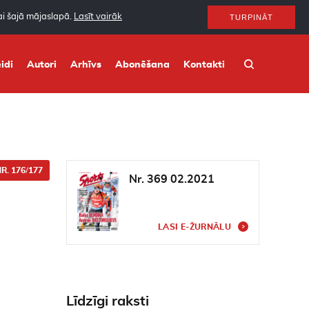
nai šajā mājaslapā.
Lasīt vairāk
TURPINĀT
idi
Autori
Arhīvs
Abonēšana
Kontakti
R. 176/177
Nr. 369 02.2021
LASI E-ŽURNĀLU
Līdzīgi raksti