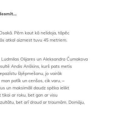
cdesmit…
sakā. Pērn kaut kā nelidoja, tāpēc
vās atkal aizmest tuvu 45 metriem.
em Ludmilas Olijares un Aleksandra Čumakova
sultē Andis Anškins, kurš pats metis
k iepazīstu šķēpmešanu, jo vairāk
r man patīk un cenšos, cik varu, –
soļus un maksimāli daudz spēka ielikt
tikai ar roku, bet gan ar visu
zultātu, bet arī draud ar traumām. Domāju,