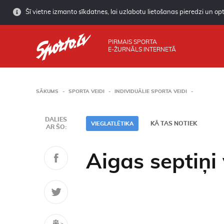
Šī vietne izmanto sīkdatnes, lai uzlabotu lietošanas pieredzi un opti
PIRMAIS SPORTA
E-ŽURNĀLS INTERNETĀ
SĀKUMS
SPORTA VEIDI
INDIVIDUĀLIE SPORTA VEIDI
DALIES
KĀ TAS NOTIEK
VIEGLATLĒTIKA
AR ŠO:
Aigas septiņi