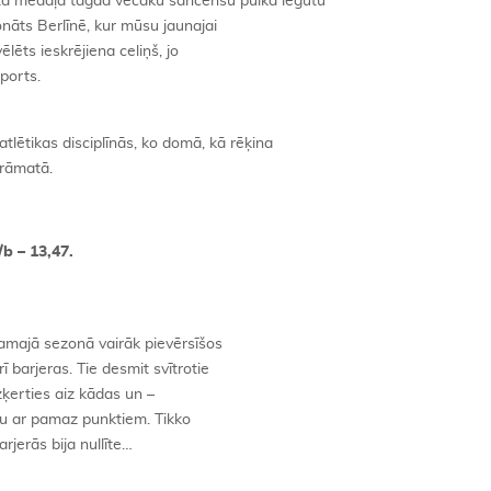
ta medaļa tagad vecāku sāncenšu pulkā iegūtu
nāts Berlīnē, kur mūsu jaunajai
ēlēts ieskrējiena celiņš, jo
ports.
tlētikas disciplīnās, ko domā, kā rēķina
grāmatā.
b – 13,47.
kamajā sezonā vairāk pievērsīšos
rī barjeras. Tie desmit svītrotie
aizķerties aiz kādas un –
īņu ar pamaz punktiem. Tikko
jerās bija nullīte…