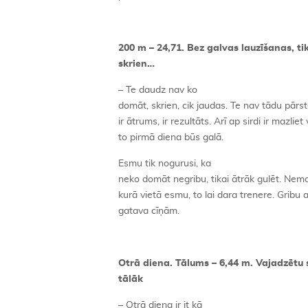
200 m – 24,71. Bez galvas lauzīšanas, ti
skrien…
– Te daudz nav ko
domāt, skrien, cik jaudas. Te nav tādu pārs
ir ātrums, ir rezultāts. Arī ap sirdi ir mazliet v
to pirmā diena būs galā.
Esmu tik nogurusi, ka
neko domāt negribu, tikai ātrāk gulēt. Nem
kurā vietā esmu, to lai dara trenere. Gribu at
gatava cīņām.
Otrā diena. Tālums – 6,44 m. Vajadzētu 
tālāk
– Otrā diena ir it kā