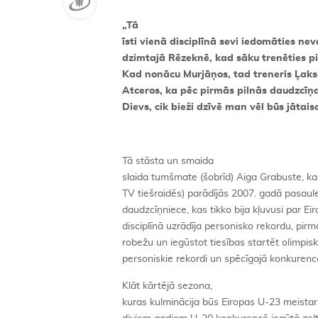
„
Tā
īsti vienā disciplīnā sevi iedomāties n
dzimtajā Rēzeknē, kad sāku trenēties pie
Kad nonācu Murjāņos, tad treneris Ļaksa
Atceros, ka pēc pirmās pilnās daudzcīņa
Dievs, cik bieži dzīvē man vēl būs jātai
Tā stāsta un smaida
slaida tumšmate (šobrīd) Aiga Grabuste, kas 
TV tiešraidēs) parādījās 2007. gadā pasa
daudzcīņniece, kas tikko bija kļuvusi par Ei
disciplīnā uzrādīja personisko rekordu, pir
robežu un iegūstot tiesības startēt olimpisk
personiskie rekordi un spēcīgajā konkurencē
Klāt kārtējā sezona,
kuras kulminācija būs Eiropas U-23 meistarsa