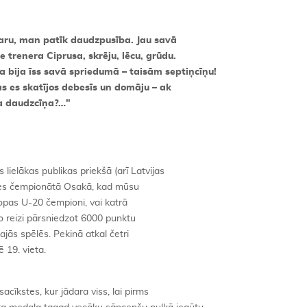
evaru, man patīk daudzpusība. Jau savā
 trenera Ciprusa, skrēju, lēcu, grūdu.
 bija īss savā spriedumā – taisām septiņcīņu!
s es skatījos debesīs un domāju – ak
sa daudzcīņa?…"
lielākas publikas priekšā (arī Latvijas
ules čempionātā Osakā, kad mūsu
ropas U-20 čempioni, vai katrā
mo reizi pārsniedzot 6000 punktu
ajās spēlēs. Pekinā atkal četri
 19. vieta.
cīkstes, kur jādara viss, lai pirms