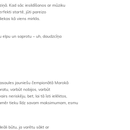
iņā. Kad sāc iesildīšanos ar mūziku
rfekti startē, jūti pareizo
liekas kā viens mirklis.
lku elpu un saprotu – uh, daudzcīņa
z pasaules jauniešu čempionātā Marokā
atu, varbūt nobijos, varbūt
s neriskēju, bet, lai tā īsti ielēktos,
Kamēr tieku līdz savam maksimumam, esmu
eāli būtu, ja varētu sākt ar