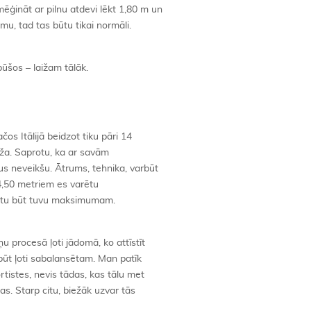
ģināt ar pilnu atdevi lēkt 1,80 m un
mu, tad tas būtu tikai normāli.
pūšos – laižam tālāk.
čos Itālijā beidzot tiku pāri 14
rīža. Saprotu, ka ar savām
s neveikšu. Ātrums, tehnika, varbūt
4,50 metriem es varētu
arētu būt tuvu maksimumam.
u procesā ļoti jādomā, ko attīstīt
ābūt ļoti sabalansētam. Man patīk
rtistes, nevis tādas, kas tālu met
as. Starp citu, biežāk uzvar tās