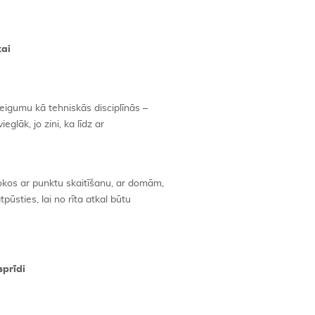
kai
teigumu kā tehniskās disciplīnās –
ieglāk, jo zini, ka līdz ar
okos ar punktu skaitīšanu, ar domām,
pūsties, lai no rīta atkal būtu
sprīdi