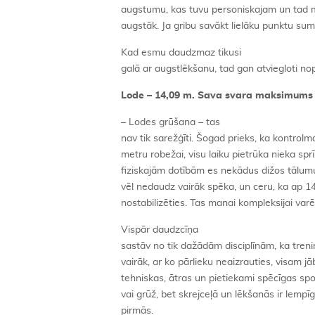
augstumu, kas tuvu personiskajam un tad mē
augstāk. Ja gribu savākt lielāku punktu sum
Kad esmu daudzmaz tikusi
galā ar augstlēkšanu, tad gan atviegloti no
Lode – 14,09 m. Sava svara maksimums
– Lodes grūšana – tas
nav tik sarežģīti. Šogad prieks, ka kontrolma
metru robežai, visu laiku pietrūka nieka sp
fiziskajām dotībām es nekādus dižos tālumu
vēl nedaudz vairāk spēka, un ceru, ka ap 1
nostabilizēties. Tas manai kompleksijai v
Vispār daudzcīņa
sastāv no tik dažādām disciplīnām, ka treniņ
vairāk, ar ko pārlieku neaizrauties, visam j
tehniskas, ātras un pietiekami spēcīgas spo
vai grūž, bet skrejceļā un lēkšanās ir lempīg
pirmās.