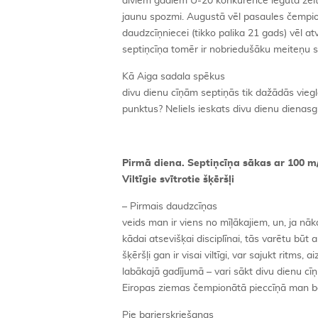
diviem gadiem U-20 konkurencē iegūtā zel
jaunu spozmi. Augustā vēl pasaules čempio
daudzcīņniecei (tikko palika 21 gads) vēl atv
septiņcīņa tomēr ir nobriedušāku meiteņu s
Kā Aiga sadala spēkus
divu dienu cīņām septiņās tik dažādās viegla
punktus? Neliels ieskats divu dienu dienas
Pirmā diena. Septiņcīņa sākas ar 100 m/
Viltīgie svītrotie šķēršļi
– Pirmais daudzcīņas
veids man ir viens no mīļākajiem, un, ja nā
kādai atsevišķai disciplīnai, tās varētu būt a
šķēršļi gan ir visai viltīgi, var sajukt ritms, 
labākajā gadījumā – vari sākt divu dienu c
Eiropas ziemas čempionātā pieccīņā man bar
Pie barjerskriešanas