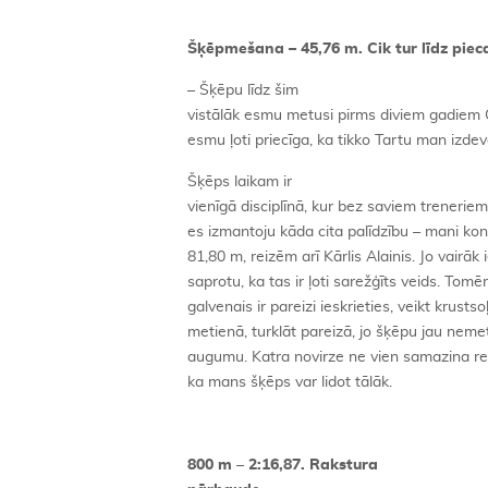
Šķēpmešana – 45,76 m. Cik tur līdz pie
– Šķēpu līdz šim
vistālāk esmu metusi pirms diviem gadiem O
esmu ļoti priecīga, ka tikko Tartu man izde
Šķēps laikam ir
vienīgā disciplīnā, kur bez saviem treneri
es izmantoju kāda cita palīdzību – mani kon
81,80 m, reizēm arī Kārlis Alainis. Jo vairā
saprotu, ka tas ir ļoti sarežģīts veids. Tomē
galvenais ir pareizi ieskrieties, veikt krust
metienā, turklāt pareizā, jo šķēpu jau nemet 
augumu. Katra novirze ne vien samazina re
ka mans šķēps var lidot tālāk.
800 m
–
2:16,87. Rakstura