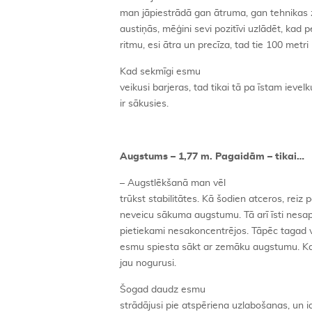
man jāpiestrādā gan ātruma, gan tehnikas z
austiņās, mēģini sevi pozitīvi uzlādēt, kad pe
ritmu, esi ātra un precīza, tad tie 100 metri 
Kad sekmīgi esmu
veikusi barjeras, tad tikai tā pa īstam ieve
ir sākusies.
Augstums – 1,77 m. Pagaidām – tikai…
– Augstlēkšanā man vēl
trūkst stabilitātes. Kā šodien atceros, rei
neveicu sākuma augstumu. Tā arī īsti nesapr
pietiekami nesakoncentrējos. Tāpēc tagad vair
esmu spiesta sākt ar zemāku augstumu. 
jau nogurusi.
Šogad daudz esmu
strādājusi pie atspēriena uzlabošanas, un id