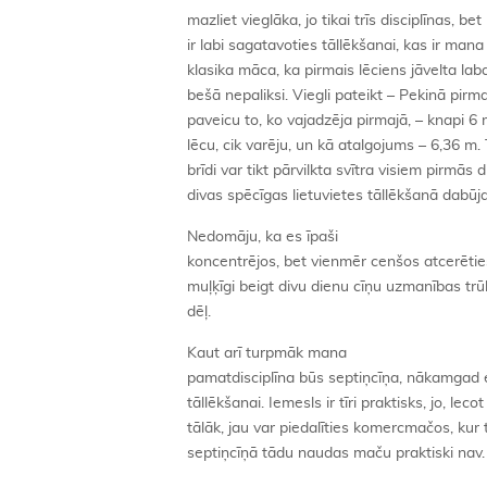
mazliet vieglāka, jo tikai trīs disciplīnas, 
ir labi sagatavoties tāllēkšanai, kas ir man
klasika māca, ka pirmais lēciens jāvelta lab
bešā nepaliksi. Viegli pateikt – Pekinā pirm
paveicu to, ko vajadzēja pirmajā, – knapi 6 
lēcu, cik varēju, un kā atalgojums – 6,36 m.
brīdi var tikt pārvilkta svītra visiem pirmās 
divas spēcīgas lietuvietes tāllēkšanā dabūja 
Nedomāju, ka es īpaši
koncentrējos, bet vienmēr cenšos atcerēties
muļķīgi beigt divu dienu cīņu uzmanības tr
dēļ.
Kaut arī turpmāk mana
pamatdisciplīna būs septiņcīņa, nākamgad es
tāllēkšanai. Iemesls ir tīri praktisks, jo, le
tālāk, jau var piedalīties komercmačos, kur 
septiņcīņā tādu naudas maču praktiski nav.