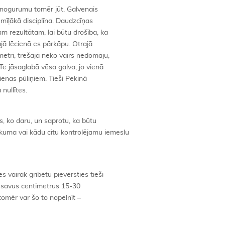
bet nogurumu tomēr jūt. Galvenais
a mīļākā disciplīna. Daudzcīņas
am rezultātam, lai būtu drošība, ka
ajā lēcienā es pārkāpu. Otrajā
metri, trešajā neko vairs nedomāju,
 Te jāsaglabā vēsa galva, jo vienā
dienas pūliņiem. Tieši Pekinā
nullītes.
, ko daru, un saprotu, ka būtu
ūkuma vai kādu citu kontrolējamu iemeslu
 vairāk gribētu pievērsties tieši
cot savus centimetrus 15-30
tomēr var šo to nopelnīt –