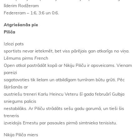
līderim Rodžeram
Federeram – 1:6, 3:6 un 0:6.
Atgriešanās pie
Piliča
Izlozi pats
sportists nevar ietekmēt, bet viss pārējais gan atkarīgs no viņa.
Lēmums pirms
French
Open
atkal pastrādāt kopā ar Nikiju Piliču ir apsveicams. Vienam
pareizi
sagatavoties tik lielam un atbildīgam turnīram būtu grūti. Pēc
šķiršanās ar
austriešu treneri Karlu Heincu Veteru šī gada februārī Gulbja
sniegums palicis
nestabilāks. Ar Piliču strādāts sešu gadu garumā, un tieši šis
treneris
izveidojis Ernestu par pasaules pirmā simtnieka tenisistu.
Nikija Piliča miers