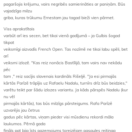
pagaršojis krējumu, vairs negribēs samierināties ar paniņām. Būs
vajadzīga milzu
griba, kuras trūkumu Ernestam jau tagad bieži vien pārmet.
Viss aprakstītais
varbūt arī ies secen, bet tikai vienā gadījumā – ja Gulbis šogad
tikpat
veiksmīgi aizvadīs
French Open.
Tas nozīmē ne tikai labu spēli, bet
arī
veiksmi izlozē. "Kas reiz nonācis Bastīlijā, tam vairs nav nekādu
pēc
tam
," reiz sacījis slavenais kardināls Rišeljē. "Ja esi pirmajās
kārtās Parīzē trāpījis uz Rafaelu Nadalu, turnīrs drīz būs beidzies,"
varētu teikt par šādu izlozes variantu. Ja kāds pārspēs Nadalu (kur
nu vēl
pirmajās kārtās), tas būs milzīgs pārsteigums. Rafa Parīzē
uzvarējis jau četrus
gadus pēc kārtas, viņam pieder visi mūsdienu rekordi māla
laukumos. Pērnā gada
fināls pat bija īsts pazemojums toreizējam pasaules reitinga