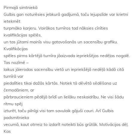
Pirmajā simtniekā
Gulbis gan noturēsies jebkurā gadījumā, taču lejupslīde var krietni
ietekmēt
turpmāko karjeru. Vairākos turnīros tad nāksies cīnīties
kvalifikācijas spēlēs,
un tas jūtami mainīs visu gatavošanās un sacensību grafiku.
Kvalifikācijas
spēles pirms kārtējā turnīra jāaizvada iepriekšējas nedēļas nogalē.
Tas nozīmē –
laikus jāierodas sacensību vietā un iepriekšējā nedēļā kādā citā
turnīrā var
piedalīties tikai dažās kārtās. Notiek tā dēvētā sēdēšana uz
čemodāniem, ar
pārbraucieniem pēdējā brīdī un lielāku neskaidrību. Ne visi šādu
ritmu spēj
izturēt, taču pilnīgi visi tam savulaik gājuši cauri. Arī Gulbis
padsmitnieka
vecumā, kaut otrreiz to izdarīt noteikti būs grūtāk. Motivācijas dēļ.
Kas