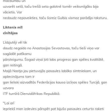
mačbumbu un
uzvarēt setā, taču trešā seta galotnē tomēr veiksmīgāks bija
vācietis. Var
nedaudz nepaveikties, taču šoreiz Gulbis vismaz parādīja raksturu.
Liktenis mīl
cīnītājas
Līdzjutēji vēl tik
daudz negaida no Anastasijas Sevastovas, taču tieši viņa var
sagādāt patīkamu
pārsteigumu. Šogad viņai ļoti labs progress gan spēles kvalitātē,
gan reitingā.
Maijā Nastja jau pietuvojās pasaules labāko simtniekam, un
apliecinājums tam ir
gan lieliski aizvadītās Federācijas kausa izcīņas spēles Turcijā, gan
uzvara
ITF turnīrā Dienvidāfrikas Republikā.
"Lai arī
iepriekš man izdevies pārspēt pat bijušo pasaules ceturto raketi