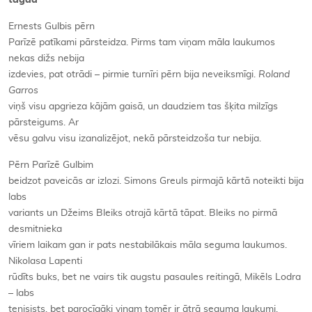
Ernests Gulbis pērn
Parīzē patīkami pārsteidza. Pirms tam viņam māla laukumos
nekas dižs nebija
izdevies, pat otrādi – pirmie turnīri pērn bija neveiksmīgi.
Roland
Garros
viņš visu apgrieza kājām gaisā, un daudziem tas šķita milzīgs
pārsteigums. Ar
vēsu galvu visu izanalizējot, nekā pārsteidzoša tur nebija.
Pērn Parīzē Gulbim
beidzot paveicās ar izlozi. Simons Greuls pirmajā kārtā noteikti bija
labs
variants un Džeims Bleiks otrajā kārtā tāpat. Bleiks no pirmā
desmitnieka
vīriem laikam gan ir pats nestabilākais māla seguma laukumos.
Nikolasa Lapenti
rūdīts buks, bet ne vairs tik augstu pasaules reitingā, Mikēls Lodra
– labs
tenisists, bet parocīgāki viņam tomēr ir ātrā seguma laukumi.