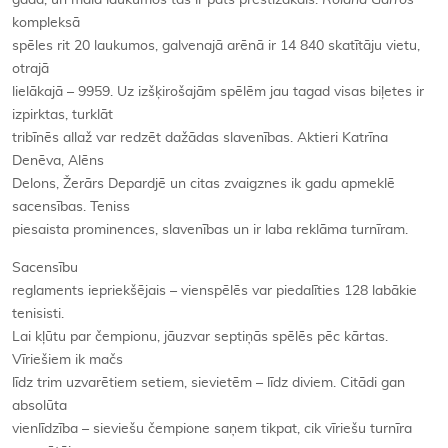
kompleksā
spēles rit 20 laukumos, galvenajā arēnā ir 14 840 skatītāju vietu,
otrajā
lielākajā – 9959. Uz izšķirošajām spēlēm jau tagad visas biļetes ir
izpirktas, turklāt
tribīnēs allaž var redzēt dažādas slavenības. Aktieri Katrīna
Denēva, Alēns
Delons, Žerārs Depardjē un citas zvaigznes ik gadu apmeklē
sacensības. Teniss
piesaista prominences, slavenības un ir laba reklāma turnīram.
Sacensību
reglaments iepriekšējais – vienspēlēs var piedalīties 128 labākie
tenisisti.
Lai kļūtu par čempionu, jāuzvar septiņās spēlēs pēc kārtas.
Vīriešiem ik mačs
līdz trim uzvarētiem setiem, sievietēm – līdz diviem. Citādi gan
absolūta
vienlīdzība – sieviešu čempione saņem tikpat, cik vīriešu turnīra