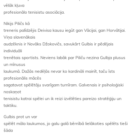
vēlāk kļuva
profesionālo tenisistu asociācija.
Nikijs Piličs kā
treneris palīdzējis Deivisa kausu iegūt gan Vācijai, gan Horvātijai.
Viņa slavenākais
audzēknis ir Novāks Džokovičs, savukārt Gulbis ir pēdējais
individuāli
trenētais sportists. Neviens labāk par Piliču nezina Gulbja plusus
un mīnusus
laukumā. Dažās nedēļās nevar ko kardināli mainīt, taču īsts
profesionālis mācēs
sagatavot spēlētāju svarīgam turnīram. Galvenais ir psiholoģiski
noskaņot
tenisistu katrai spēlei un ik reizi izvēlēties pareizo stratēģiju un
taktiku.
Gulbis prot un var
spēlēt māla laukumos, jo galu galā bērnībā lielākoties spēlēts tieši
šāda