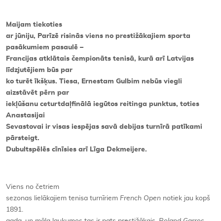
Maijam tiekoties
ar jūniju, Parīzē risinās viens no prestižākajiem sporta
pasākumiem pasaulē –
Francijas atklātais čempionāts tenisā, kurā arī Latvijas
līdzjutējiem būs par
ko turēt īkšķus. Tiesa, Ernestam Gulbim nebūs viegli
aizstāvēt pērn par
iekļūšanu ceturtdaļfinālā iegūtos reitinga punktus, toties
Anastasijai
Sevastovai ir visas iespējas savā debijas turnīrā patīkami
pārsteigt.
Dubultspēlēs cīnīsies arī Līga Dekmeijere.
Viens no četriem
sezonas lielākajiem tenisa turnīriem
French Open
notiek jau kopš
1891.
gada, un māla laukumos tas ir pats prestižākais.
Roland Garros