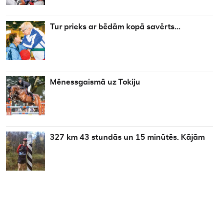
Tur prieks ar bēdām kopā savērts…
Mēnessgaismā uz Tokiju
327 km 43 stundās un 15 minūtēs. Kājām