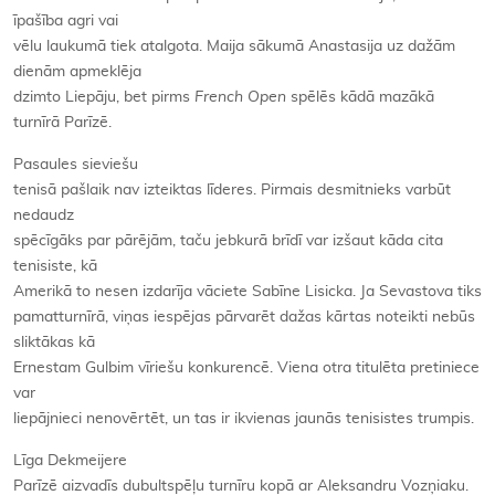
īpašība agri vai
vēlu laukumā tiek atalgota. Maija sākumā Anastasija uz dažām
dienām apmeklēja
dzimto Liepāju, bet pirms
French Open
spēlēs kādā mazākā
turnīrā Parīzē.
Pasaules sieviešu
tenisā pašlaik nav izteiktas līderes. Pirmais desmitnieks varbūt
nedaudz
spēcīgāks par pārējām, taču jebkurā brīdī var izšaut kāda cita
tenisiste, kā
Amerikā to nesen izdarīja vāciete Sabīne Lisicka. Ja Sevastova tiks
pamatturnīrā, viņas iespējas pārvarēt dažas kārtas noteikti nebūs
sliktākas kā
Ernestam Gulbim vīriešu konkurencē. Viena otra titulēta pretiniece
var
liepājnieci nenovērtēt, un tas ir ikvienas jaunās tenisistes trumpis.
Līga Dekmeijere
Parīzē aizvadīs dubultspēļu turnīru kopā ar Aleksandru Vozņiaku.