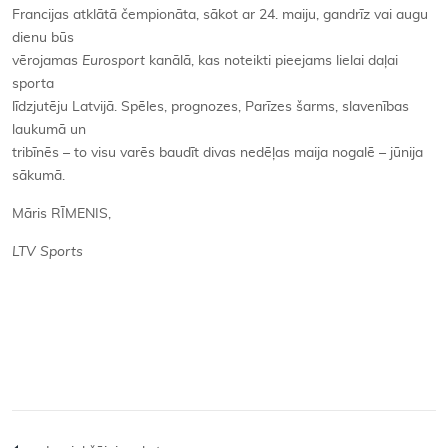
Francijas atklātā čempionāta, sākot ar 24. maiju, gandrīz vai augu
dienu būs
vērojamas
Eurosport
kanālā, kas noteikti pieejams lielai daļai
sporta
līdzjutēju Latvijā. Spēles, prognozes, Parīzes šarms, slavenības
laukumā un
tribīnēs – to visu varēs baudīt divas nedēļas maija nogalē – jūnija
sākumā.
Māris RĪMENIS,
LTV Sports