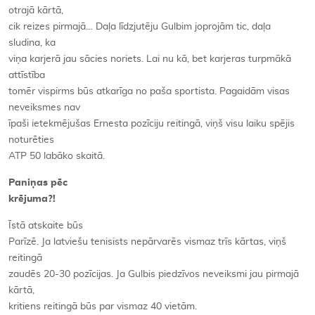
otrajā kārtā,
cik reizes pirmajā… Daļa līdzjutēju Gulbim joprojām tic, daļa
sludina, ka
viņa karjerā jau sācies noriets. Lai nu kā, bet karjeras turpmākā
attīstība
tomēr vispirms būs atkarīga no paša sportista. Pagaidām visas
neveiksmes nav
īpaši ietekmējušas Ernesta pozīciju reitingā, viņš visu laiku spējis
noturēties
ATP 50 labāko skaitā.
Paniņas pēc
krējuma?!
Īstā atskaite būs
Parīzē. Ja latviešu tenisists nepārvarēs vismaz trīs kārtas, viņš
reitingā
zaudēs 20-30 pozīcijas. Ja Gulbis piedzīvos neveiksmi jau pirmajā
kārtā,
kritiens reitingā būs par vismaz 40 vietām.