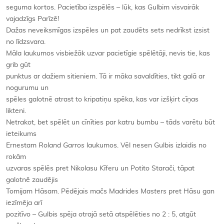
seguma kortos. Pacietība izspēlēs – lūk, kas Gulbim visvairāk
vajadzīgs Parīzē!
Dažas neveiksmīgas izspēles un pat zaudēts sets nedrīkst izsist
no līdzsvara.
Māla laukumos visbiežāk uzvar pacietīgie spēlētāji, nevis tie, kas
grib gūt
punktus ar dažiem sitieniem. Tā ir māka savaldīties, tikt galā ar
nogurumu un
spēles galotnē atrast to kripatiņu spēka, kas var izšķirt cīņas
likteni.
Netrakot, bet spēlēt un cīnīties par katru bumbu – tāds varētu būt
ieteikums
Ernestam
Roland Garros
laukumos. Vēl nesen Gulbis izlaidis no
rokām
uzvaras spēlēs pret Nikolasu Kīferu un Potito Starači, tāpat
galotnē zaudējis
Tomijam Hāsam. Pēdējais mačs Madrides
Masters
pret Hāsu gan
iezīmēja arī
pozitīvo – Gulbis spēja otrajā setā atspēlēties no 2 : 5, atgūt