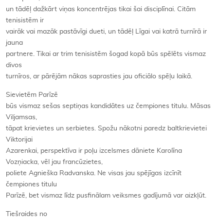
un tādēļ dažkārt viņas koncentrējas tikai šai disciplīnai. Citām
tenisistēm ir
vairāk vai mazāk pastāvīgi dueti, un tādēļ Līgai vai katrā turnīrā ir
jauna
partnere. Tikai ar trim tenisistēm šogad kopā būs spēlēts vismaz
divos
turnīros, ar pārējām nākas saprasties jau oficiālo spēļu laikā.
Sievietēm Parīzē
būs vismaz sešas septiņas kandidātes uz čempiones titulu. Māsas
Viljamsas,
tāpat krievietes un serbietes. Spožu nākotni paredz baltkrievietei
Viktorijai
Azarenkai, perspektīva ir poļu izcelsmes dāniete Karolīna
Vozņiacka, vēl jau francūzietes,
poliete Agnieška Radvanska. Ne visas jau spējīgas izcīnīt
čempiones titulu
Parīzē, bet vismaz līdz pusfinālam veiksmes gadījumā var aizkļūt.
Tiešraides no