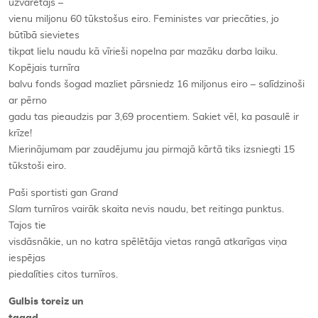
uzvarētājs –
vienu miljonu 60 tūkstošus eiro. Feministes var priecāties, jo
būtībā sievietes
tikpat lielu naudu kā vīrieši nopelna par mazāku darba laiku.
Kopējais turnīra
balvu fonds šogad mazliet pārsniedz 16 miljonus eiro – salīdzinoši
ar pērno
gadu tas pieaudzis par 3,69 procentiem. Sakiet vēl, ka pasaulē ir
krīze!
Mierinājumam par zaudējumu jau pirmajā kārtā tiks izsniegti 15
tūkstoši eiro.
Paši sportisti gan
Grand
Slam
turnīros vairāk skaita nevis naudu, bet reitinga punktus.
Tajos tie
visdāsnākie, un no katra spēlētāja vietas rangā atkarīgas viņa
iespējas
piedalīties citos turnīros.
Gulbis toreiz un
tagad