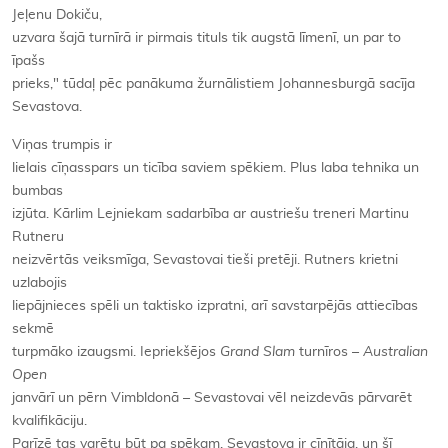
Jeļenu Dokiču,
uzvara šajā turnīrā ir pirmais tituls tik augstā līmenī, un par to
īpašs
prieks," tūdaļ pēc panākuma žurnālistiem Johannesburgā sacīja
Sevastova.
Viņas trumpis ir
lielais cīņasspars un ticība saviem spēkiem. Plus laba tehnika un
bumbas
izjūta. Kārlim Lejniekam sadarbība ar austriešu treneri Martinu
Rutneru
neizvērtās veiksmīga, Sevastovai tieši pretēji. Rutners krietni
uzlabojis
liepājnieces spēli un taktisko izpratni, arī savstarpējās attiecības
sekmē
turpmāko izaugsmi. Iepriekšējos
Grand Slam
turnīros –
Australian
Open
janvārī un pērn Vimbldonā – Sevastovai vēl neizdevās pārvarēt
kvalifikāciju.
Parīzē tas varētu būt pa spēkam. Sevastova ir cīnītāja, un šī