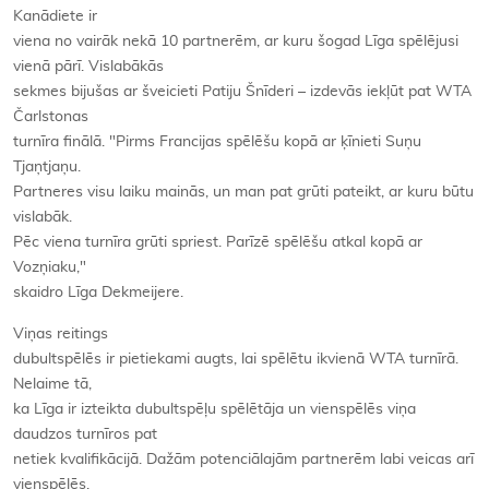
Kanādiete ir
viena no vairāk nekā 10 partnerēm, ar kuru šogad Līga spēlējusi
vienā pārī. Vislabākās
sekmes bijušas ar šveicieti Patiju Šnīderi – izdevās iekļūt pat WTA
Čarlstonas
turnīra finālā. "Pirms Francijas spēlēšu kopā ar ķīnieti Suņu
Tjaņtjaņu.
Partneres visu laiku mainās, un man pat grūti pateikt, ar kuru būtu
vislabāk.
Pēc viena turnīra grūti spriest. Parīzē spēlēšu atkal kopā ar
Vozņiaku,"
skaidro Līga Dekmeijere.
Viņas reitings
dubultspēlēs ir pietiekami augts, lai spēlētu ikvienā WTA turnīrā.
Nelaime tā,
ka Līga ir izteikta dubultspēļu spēlētāja un vienspēlēs viņa
daudzos turnīros pat
netiek kvalifikācijā. Dažām potenciālajām partnerēm labi veicas arī
vienspēlēs,