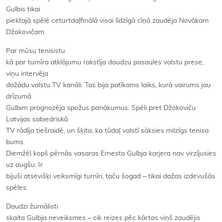
Gulbis tikai
piektajā spēlē ceturtdaļfinālā visai līdzīgā cīņā zaudēja Novākam
Džokovičam.
Par mūsu tenisistu
kā par turnīra atklājumu rakstīja daudzu pasaules valstu prese,
viņu intervēja
dažādu valstu TV kanāli. Tas bija patīkams laiks, kurā vairums jau
drīzumā
Gulbim prognozēja spožus panākumus. Spēli pret Džokoviču
Latvijas sabiedriskā
TV rādīja tiešraidē, un šķita, ka tūdaļ valstī sāksies milzīgs tenisa
bums.
Diemžēl kopš pērnās vasaras Ernesta Gulbja karjera nav virzījusies
uz augšu. Ir
bijuši atsevišķi veiksmīgi turnīri, taču šogad – tikai dažas izdevušās
spēles.
Daudzi žurnālisti
skaita Gulbja neveiksmes – cik reizes pēc kārtas viņš zaudējis