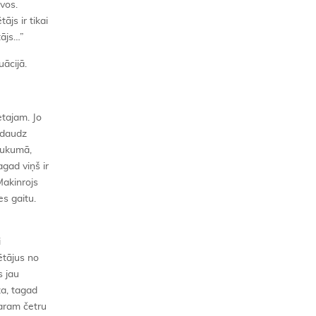
ivos.
ājs ir tikai
tājs…”
ācijā.
etajam. Jo
a daudz
rukumā,
agad viņš ir
Makinrojs
es gaitu.
i
ētājus no
s jau
za, tagad
Garam četru