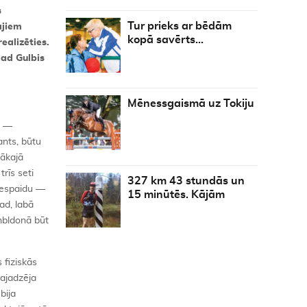
s
Tur prieks ar bēdām
ajiem
kopā savērts…
ealizēties.
gad Gulbis
Mēnessgaismā uz Tokiju
u —
ants, būtu
gākajā
rīs seti
327 km 43 stundās un
 iespaidu —
15 minūtēs. Kājām
ad, labā
imbldonā būt
 fiziskās
vajadzēja
bija