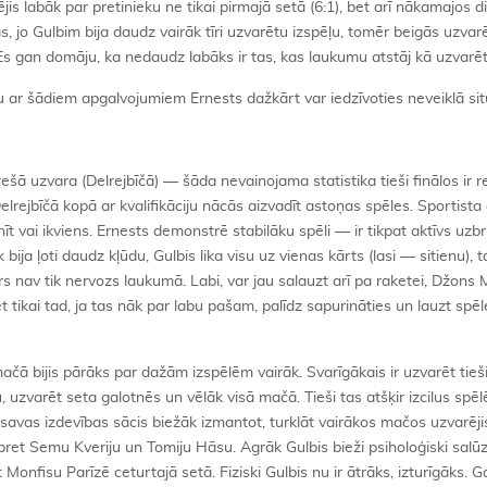
s labāk par pretinieku ne tikai pirmajā setā (6:1), bet arī nākamajos d
, jo Gulbim bija daudz vairāk tīri uzvarētu izspēļu, tomēr beigās uzvarēt
Es gan domāju, ka nedaudz labāks ir tas, kas laukumu atstāj kā uzvarē
u ar šādiem apgalvojumiem Ernests dažkārt var iedzīvoties neveiklā situ
rešā uzvara (Delrejbīčā) — šāda nevainojama statistika tieši finālos ir r
 Delrejbīčā kopā ar kvalifikāciju nācās aizvadīt astoņas spēles. Sportist
vai ikviens. Ernests demonstrē stabilāku spēli — ir tikpat aktīvs uzb
bija ļoti daudz kļūdu, Gulbis lika visu uz vienas kārts (lasi — sitienu), t
rs nav tik nervozs laukumā. Labi, var jau salauzt arī pa raketei, Džons 
t tikai tad, ja tas nāk par labu pašam, palīdz sapurināties un lauzt spēl
ā bijis pārāks par dažām izspēlēm vairāk. Svarīgākais ir uzvarēt tieš
u, uzvarēt seta galotnēs un vēlāk visā mačā. Tieši tas atšķir izcilus spēl
 savas izdevības sācis biežāk izmantot, turklāt vairākos mačos uzvarēji
pret Semu Kveriju un Tomiju Hāsu. Agrāk Gulbis bieži psiholoģiski salū
et Monfisu Parīzē ceturtajā setā. Fiziski Gulbis nu ir ātrāks, izturīgāks. 