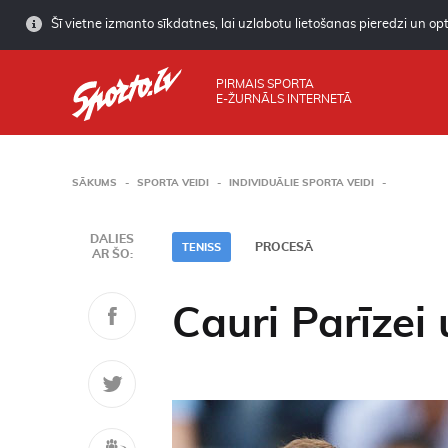
Šī vietne izmanto sīkdatnes, lai uzlabotu lietošanas pieredzi un opti
PIRMAIS SPORTA
E-ŽURNĀLS INTERNETĀ
SĀKUMS
SPORTA VEIDI
INDIVIDUĀLIE SPORTA VEIDI
DALIES
PROCESĀ
TENISS
AR ŠO:
Cauri Parīzei