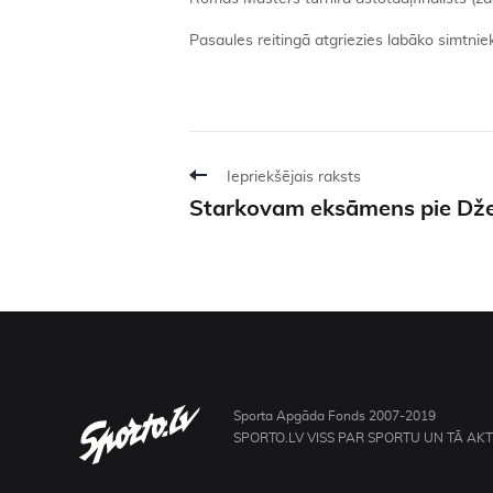
Pasaules reitingā atgriezies labāko simtniek
Iepriekšējais raksts
Starkovam eksāmens pie Dž
Sporta Apgāda Fonds 2007-2019
SPORTO.LV VISS PAR SPORTU UN TĀ AK