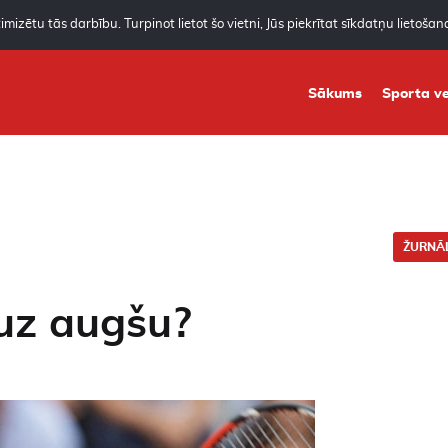
mizētu tās darbību. Turpinot lietot šo vietni, Jūs piekrītat sīkdatņu lietoša
Sākums
Sporta ve
ŽURNĀL
 uz augšu?