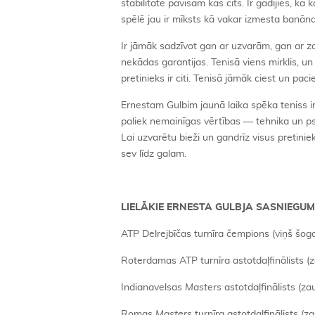
stabilitāte pavisam kas cits. Ir gadījies, 
spēlē jau ir mīksts kā vakar izmesta banān
Ir jāmāk sadzīvot gan ar uzvarām, gan ar za
nekādas garantijas. Tenisā viens mirklis, un
pretinieks ir citi. Tenisā jāmāk ciest un pac
Ernestam Gulbim jaunā laika spēka teniss i
paliek nemainīgas vērtības — tehnika un psih
Lai uzvarētu bieži un gandrīz visus pretinie
sev līdz galam.
LIELĀKIE ERNESTA GULBJA SASNIEGUM
ATP Delrejbīčas turnīra čempions (viņš šogad 
Roterdamas ATP turnīra astotdaļfinālists (za
Indianavelsas
Masters
astotdaļfinālists (za
Romas
Masters
turnīra astotdaļfinālists (z