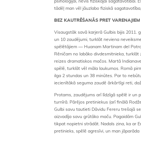
psiholoģijai, nevis fiziskajai sagatavotībai.
tādēļ man vēl jāuzlabo fiziskā sagatavotība
BEZ KAUTRĒŠANĀS PRET VARENAJIEM
Visaugstāk savā karjerā Gulbis bijis 2011.
un 10 zaudējumi, turklāt neviena neveiksm
spēlētājiem — Huanam Martinam del Potr
Rēničam no labāko divdesmitnieka, turklāt 
reizes dramatiskos mačos. Martā Indianav
spēlē, turklāt vēl māla laukumos. Romā pirma
ilga 2 stundas un 38 minūtes. Par to nebūt
iecienītākā seguma zaudē ārkārtīgi reti, daž
Protams, zaudējums arī līdzīgā spēlē ir u
turnīrā. Pārējos pretiniekus (arī finālā Ro
Gulbi savu tautieti Dāvidu Fereru trešajā se
aizvadīja savu grūtāko maču. Pagaidām Gulbi
tikpat nopietni strādāt. Nadals zina, ka ar E
pretinieks, spēlē agresīvi, un man jāparāda ļ