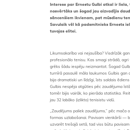
Interese par Ernestu Gulbi atkal ir liela, 
nosvērtāks un šogad jau aizvadījis daud
sāncenšiem ikvienam, pat mūsdienu teni
Savulaik vēl kā padsmitnieks Ernests ie
tuvojas elitei.
Likumsakarība vai nejaušība? Visdrīzāk gan
profesionālo tenisu. Kas smagi strādā, agri 
grēks šādu iespēju neizmantot. Šogad Gulbis
turnīrā pasaulē māla laukumos Gulbis gan o
bija dramatiski un līdzīgi, īsts saldais ēdi
Gulbis nespēja atgūties pēc zaudējuma īstā 
tomēr bijis vairāk, ko pierāda statistika. R
jau 32 labāko (izlikto) tenisistu vidū.
„Zaudējums paliek zaudējums,” pēc mača ofi
formas uzlabošanai. Pavisam vienkārši — be
uzvarēt trešajā setā, tad viss būtu pavisam c