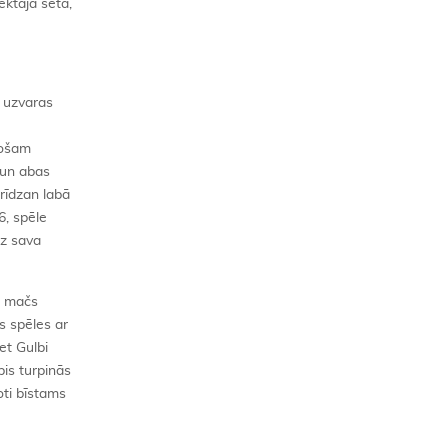
ektajā setā,
9 uzvaras
lošam
 un abas
rīdzan labā
6, spēle
uz sava
s mačs
s spēles ar
et Gulbi
bis turpinās
oti bīstams