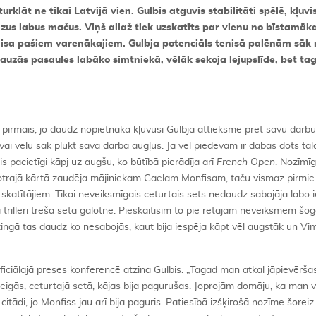
turklāt ne tikai Latvijā vien. Gulbis atguvis stabilitāti spēlē, kļuvi
zus labus mačus. Viņš allaž tiek uzskatīts par vienu no bīstamāk
sa pašiem varenākajiem. Gulbja potenciāls tenisā palēnām sāk r
lauzās pasaules labāko simtniekā, vēlāk sekoja lejupslīde, bet ta
 pirmais, jo daudz nopietnāka kļuvusi Gulbja attieksme pret savu darb
vai vēlu sāk plūkt sava darba augļus. Ja vēl piedevām ir dabas dots tal
 pacietīgi kāpj uz augšu, ko būtībā pierādīja arī
French Open
. Nozīmī
trajā kārtā zaudēja mājiniekam Gaelam Monfisam, taču vismaz pirmie t
ens skatītājiem. Tikai neveiksmīgais ceturtais sets nedaudz sabojāja labo
trillerī trešā seta galotnē. Pieskaitīsim to pie retajām neveiksmēm šog
eitingā tas daudz ko nesabojās, kaut bija iespēja kāpt vēl augstāk un V
ciālajā preses konferencē atzina Gulbis. „Tagad man atkal jāpievēršas
igās, ceturtajā setā, kājas bija pagurušas. Joprojām domāju, ka man 
itādi, jo Monfiss jau arī bija paguris. Patiesībā izšķirošā nozīme šoreiz 