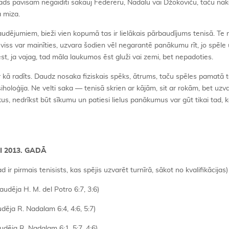
ka kāds pavisam negaidīti sakauj Federeru, Nadalu vai Džokoviču, taču n
a miza.
udējumiem, bieži vien kopumā tas ir lielākais pārbaudījums tenisā. Te 
 viss var mainīties, uzvara šodien vēl negarantē panākumu rīt, jo spēle
iest, ja vajag, tad māla laukumos ēst gluži vai zemi, bet nepadoties.
r kā radīts. Daudz nosaka fiziskais spēks, ātrums, taču spēles pamatā 
oloģija. Ne velti saka — tenisā skrien ar kājām, sit ar rokām, bet uzva
kus, nedrīkst būt sīkumu un patiesi lielus panākumus var gūt tikai tad, k
I 2013. GADĀ
ir pirmais tenisists, kas spējis uzvarēt turnīrā, sākot no kvalifikācijas)
udēja H. M. del Potro 6:7, 3:6)
udēja R. Nadalam 6:4, 4:6, 5:7)
audēja R. Nadalam 6:1, 5:7, 4:6)