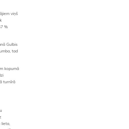
tājiem viņš
k
 47 %
anā Gulbis
bumba, tad
stam kopumā
zi
ā turnīrā
ču
z
lieta,