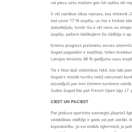
vai piecu setu mačam gan īsti spēka vēl nepi
Ir vēl vairākas sīkas nianses, kas ietekmē c
tad uzvar 77 % izspēļu, un tas ir trešais la
dubultkļūdu, tomēr šis ir vēl viens no reta
izspēļu, pašiem labākajiem šis rādītājs ir 
Krietns progress pretinieku serves atņemša
šogad pagaidām ir septītais, toties breikb
Latvijas tenisists 48 % gadījumu savu iespēju
Tie ir tikai daži statistikas fakti, kas la
šogad ir mazāk turnīru nekā vairumam konk
aizvadījuši par trim četriem turnīriem vair
Gulbis šogad līdz pat
French Open
bija 17. 
CIEST UN PACIEST
Par jebkura sportista sasniegto jāspriež ilg
vislabākais rādītājs ir gads vai pat vairāki
kopsakarību. Ja esi stabils ilgtermiņā, ja pat