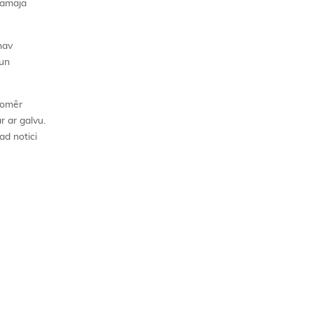
ākamajā
nav
 un
tomēr
r ar galvu.
ad notici