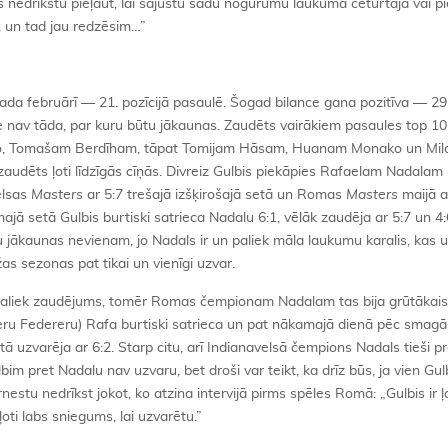
 Es nedrīkstu pieļaut, lai sajustu šādu nogurumu laukumā ceturtajā vai pi
, un tad jau redzēsim…”
 gada februārī — 21. pozīcijā pasaulē. Šogad bilance gana pozitīva — 2
e nav tāda, par kuru būtu jākaunas. Zaudēts vairākiem pasaules top 10
o, Tomašam Berdīham, tāpat Tomijam Hāsam, Huanam Monako un Mi
zaudēts ļoti līdzīgās cīņās. Divreiz Gulbis piekāpies Rafaelam Nadalam
elsas
Masters
ar 5:7 trešajā izšķirošajā setā un Romas
Masters
maijā a
jā setā Gulbis burtiski satrieca Nadalu 6:1, vēlāk zaudēja ar 5:7 un 4:
u jākaunas nevienam, jo Nadals ir un paliek māla laukumu karalis, kas 
as sezonas pat tikai un vienīgi uzvar.
n paliek zaudējums, tomēr Romas čempionam Nadalam tas bija grūtākai
džeru Federeru) Rafa burtiski satrieca un pat nākamajā dienā pēc smagā
tā uzvarēja ar 6:2. Starp citu, arī Indianavelsā čempions Nadals tieši pr
m pret Nadalu nav uzvaru, bet droši var teikt, ka drīz būs, ja vien Gul
rnestu nedrīkst jokot, ko atzina intervijā pirms spēles Romā: „Gulbis ir ļ
oti labs sniegums, lai uzvarētu.”