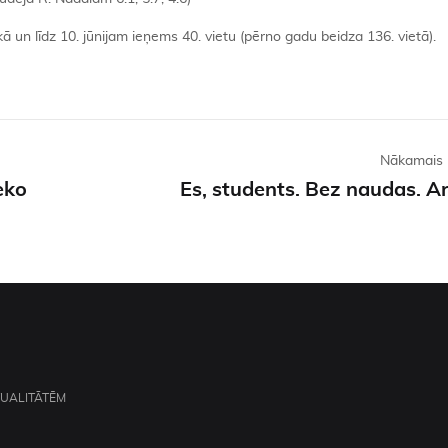
ā un līdz 10. jūnijam ieņems 40. vietu (pērno gadu beidza 136. vietā).
Nākamais 
eko
Es, students. Bez naudas. Ar 
TUALITĀTĒM