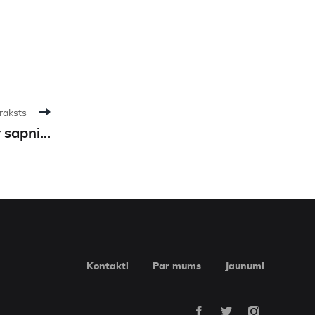
raksts
sapni...
Kontakti
Par mums
Jaunumi