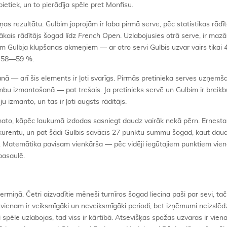
etiek, un to pierādīja spēle pret Monfisu.
īņas rezultātu. Gulbim joprojām ir laba pirmā serve, pēc statistikas rādī
bākais rādītājs šogad līdz
French Open
. Uzlabojusies otrā serve, ir mazā
jiem Gulbja klupšanas akmeņiem — ar otro servi Gulbis uzvar vairs tikai
ap 58—59 %.
nā — arī šis elements ir ļoti svarīgs. Pirmās pretinieka serves uzņemš
umbu izmantošanā — pat trešais. Ja pretinieks servē un Gulbim ir breik
 izmanto, un tas ir ļoti augsts rādītājs.
bi pamato, kāpēc laukumā izdodas sasniegt daudz vairāk nekā pērn. Erne
urentu, un pat šādi Gulbis savācis 27 punktu summu šogad, kaut daud
āk. Matemātika pavisam vienkārša — pēc vidēji iegūtajiem punktiem vien
pasaulē.
termiņā. Četri aizvadītie mēneši turnīros šogad liecina paši par sevi, ta
. Ikvienam ir veiksmīgāki un neveiksmīgāki periodi, bet izņēmumi neizslēd
i spēle uzlabojas, tad viss ir kārtībā. Atsevišķas spožas uzvaras ir viena 