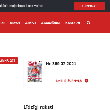
nai šajā mājaslapā.
Lasīt vairāk
TURPINĀT
idi
Autori
Arhīvs
Abonēšana
Kontakti
S: NR. 279
Nr. 369 02.2021
LASI E-ŽURNĀLU
Līdzīgi raksti