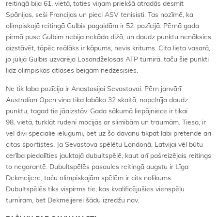
reitingā bija 61. vietā, toties viņam priekšā atradās desmit
Spānijas, seši Francijas un pieci ASV tenisisti. Tas nozīmē, ka
olimpiskajā reitingā Gulbis pagaidām ir 52. pozīcijā. Pērnā gada
pirmā puse Gulbim nebija nekāda dižā, un daudz punktu nenāksies
aizstāvēt, tāpēc reālāks ir kāpums, nevis kritums. Cita lieta vasarā,
jo jūlijā Gulbis uzvarēja Losandželosas ATP turnīrā, taču šie punkti
līdz olimpiskās atlases beigām nedzēsīsies.
Ne tik laba pozīcija ir Anastasijai Sevastovai. Pērn janvārī
Australian Open
viņa tika labāko 32 skaitā, nopelnīja daudz
punktu, tagad tie jāaizstāv. Gada sākumā liepājniece ir tikai
98. vietā, turklāt rudenī mocījās ar slimībām un traumām. Tiesa, ir
vēl divi speciālie ielūgumi, bet uz šo dāvanu tikpat labi pretendē arī
citas sportistes. Ja Sevastova spēlētu Londonā, Latvijai vēl būtu
cerība piedalīties jauktajā dubultspēlē, kaut arī pašreizējais reitings
to negarantē. Dubultspēlēs pasaules reitingā augstu ir Līga
Dekmeijere, taču olimpiskajām spēlēm ir cits nolikums.
Dubultspēlēs tiks vispirms tie, kas kvalificējušies vienspēļu
turnīram, bet Dekmeijerei šādu izredžu nav.