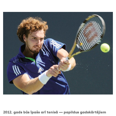
Kontakti
2012. gads būs īpašs arī tenisā — papildus gadskārtējiem