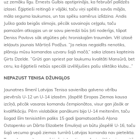
uz zemāku līgu. Ernests Gulbis apstiprinājis, ka februārī palīdzēs
izlasei. Ēģiptieši reitingā ir vājāki, taču viņi spēlēs savās mājās,
māla seguma laukumos, un tas spēku samērus izlīdzina. Andis
Juška gada beigās slimojis, pēcāk savainojis ceļgalu, taču
pamazām atkopjas un ar savu pieredzi būs ļoti noderīgs, tāpat
Deniss Pavlovs sāk atgūties pēc hroniskajām traumām. Vēl izlasē
iekļauts jaunais Mārtiņš Podžus. ”Ja nekas negaidīts nenotiks,
plānoju mūsu komandas uzvaru šajā mačā,” saka izlases kapteinis
Ģirts Dzelde. ”Grūti gan spriest par laukumu kvalitāti Mansūrā, bet
ceru, ka ēģiptieši nebūs speciāli izvēlējušies pašu sliktāko klubu…”
NEPAZUST TENISA DŽUNGĻOS
Jaunatnes līmenī Latvijas Tenisa savienība galveno vērību
pievērsīs U-12 un U-14 izlasēm. Jāspēlē Eiropas Ziemas kausa
izcīņā, pēcāk vasaras komandu čempionātos, visur gan jāsāk ar
kvalifikāciju. Pērn vislabākie panākumi bija U-14 meitenēm, taču
šogad šīm tenisistēm paliks 15 gadi (pamatsastāvā Aļona
Ostapenko un Dārta Elizabete Emuliņa) un būtu jāspēlē U-16, taču
šajā vecuma grupā ziemas turnīrā Latvijas komanda nav pieteikta.