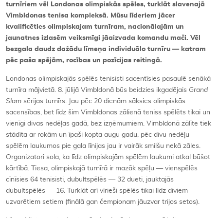
turnīriem vēl Londonas olimpiskās spēles, turklāt slavenajā
Vimbldonas tenisa kompleksā. Mūsu līderiem jācer
kvalificēties olimpiskajam turnīram, nacionālajām un
jaunatnes izlasēm veiksmīgi jāaizvada komandu mači. Vēl
bezgala daudz dažādu līmeņa individuālo turnīru — katram
pēc paša spējām, rocības un pozīcijas reitingā.
Londonas olimpiskajās spēlēs tenisisti sacentīsies pasaulē senākā
turnīra mājvietā. 8. jūlijā Vimbldonā būs beidzies ikgadējais
Grand
Slam
sērijas turnīrs. Jau pēc 20 dienām sāksies olimpiskās
sacensības, bet līdz šim Vimbldonas zālienā teniss spēlēts tikai un
vienīgi divas nedēļas gadā, bez izņēmumiem. Vimbldonā zālīte tiek
stādīta ar rokām un īpaši kopta augu gadu, pēc divu nedēļu
spēlēm laukumos pie gala līnijas jau ir vairāk smilšu nekā zāles.
Organizatori sola, ka līdz olimpiskajām spēlēm laukumi atkal būšot
kārtībā. Tiesa, olimpiskajā turnīrā ir mazāk spēļu — vienspēlēs
cīnīsies 64 tenisisti, dubultspēlēs — 32 dueti, jauktajās
dubultspēlēs — 16. Turklāt arī vīrieši spēlēs tikai līdz diviem
uzvarētiem setiem (finālā gan čempionam jāuzvar trijos setos).