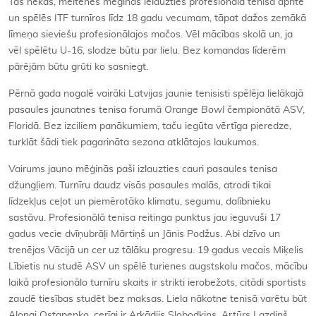
Tas nekas, meitenes mēģinās ielauzties profesionālā tenisa apritē
un spēlēs ITF turnīros līdz 18 gadu vecumam, tāpat dažos zemākā
līmeņa sieviešu profesionālajos mačos. Vēl mācības skolā un, ja
vēl spēlētu U-16, slodze būtu par lielu. Bez komandas līderēm
pārējām būtu grūti ko sasniegt.
Pērnā gada nogalē vairāki Latvijas jaunie tenisisti spēlēja lielākajā
pasaules jaunatnes tenisa forumā
Orange Bowl
čempionātā ASV,
Floridā. Bez izciliem panākumiem, taču iegūta vērtīga pieredze,
turklāt šādi tiek pagarināta sezona atklātajos laukumos.
Vairums jauno mēģinās paši izlauzties cauri pasaules tenisa
džungļiem. Turnīru daudz visās pasaules malās, atrodi tikai
līdzekļus ceļot un piemērotāko klimatu, segumu, dalībnieku
sastāvu. Profesionālā tenisa reitinga punktus jau ieguvuši 17
gadus vecie dvīņubrāļi Mārtiņš un Jānis Podžus. Abi dzīvo un
trenējas Vācijā un cer uz tālāku progresu. 19 gadus vecais Miķelis
Lībietis nu studē ASV un spēlē turienes augstskolu mačos, mācību
laikā profesionālo turnīru skaits ir strikti ierobežots, citādi sportists
zaudē tiesības studēt bez maksas. Liela nākotne tenisā varētu būt
Aļonai Ostapenko, cerīgi ir Arkādijs Slobodkins, Artūrs Lazdiņš,