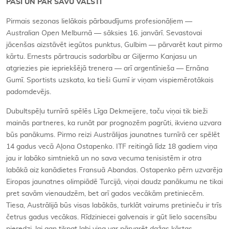
PAŠI UN PAR SAVU VALSTI
Pirmais sezonas lielākais pārbaudījums profesionāļiem —
Australian Open
Melburnā — sāksies 16. janvārī. Sevastovai
jācenšas aizstāvēt iegūtos punktus, Gulbim — pārvarēt kaut pirmo
kārtu. Ernests pārtraucis sadarbību ar Giljermo Kanjasu un
atgriezies pie iepriekšējā trenera — arī argentīnieša — Ernāna
Gumī. Sportists uzskata, ka tieši Gumī ir viņam vispiemērotākais
padomdevējs.
Dubultspēļu turnīrā spēlēs Līga Dekmeijere, taču viņai tik bieži
mainās partneres, ka runāt par prognozēm pagrūti, ikviena uzvara
būs panākums. Pirmo reizi Austrālijas jaunatnes turnīrā cer spēlēt
14 gadus vecā Aļona Ostapenko. ITF reitingā līdz 18 gadiem viņa
jau ir labāko simtniekā un no sava vecuma tenisistēm ir otra
labākā aiz kanādietes Fransuā Abandas. Ostapenko pērn uzvarēja
Eiropas jaunatnes olimpiādē Turcijā, viņai daudz panākumu ne tikai
pret savām vienaudzēm, bet arī gados vecākām pretiniecēm.
Tiesa, Austrālijā būs visas labākās, turklāt vairums pretinieču ir trīs
četrus gadus vecākas. Rīdziniecei galvenais ir gūt lielo sacensību