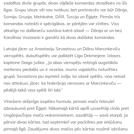
sadalītas divās grupās, divas vājākās komandas atvadīsies no šīs
līgas. Grupu izloze vēl nav notikusi, bet pretiniecēs var būt Dānija,
Somija, Gruzija, Melnkalne, DĀR, Turcija un Ēģipte. Pirmās trīs
komandas noteikti ir spēcīgākas, ar pārējām var cīnīties. Viss
atkarīgs no dalībnieču sastāva katrā izlasē — Dānija ar un bez
Karolīnas Vozņiacki ir gandrīz kā divas dažādas komandas.
Latvijai jācer uz Anastasiju Sevastovu un Diānu Marcinkeviču
vienspēlēs, dubultspēlēs var palīdzēt Līga Dekmeijere. Izlases
kapteine Daiga Juška: „Ja abas vienspēļu reitingā augstākās
meitenes piedalās un ir veselas, mums vajadzētu noturēties
grupā. Sevastova jau iepriekš solīja, ka izlasē spēlēs, viņa nekad
nav atteikusi, jācer, ka federācija vienosies ar Marcinkeviču —
pēdējā laikā viņa spēlē tīri labi.”
Vīriešiem atšķirīga izspēles formula, pirmais mačs februārī
izbraukumā pret Ēģipti. Nākamajā kārtā aprīlī uzvarētāji cīnās pret
Ungārijas/Īrijas mača veiksminiekiem, zaudētāji — savā starpā. Ja
pārvar divas kārtas, tad septembrī var pacīnīties par iekļūšanu
pirmajā līgā. Zaudējums divos mačos pēc kārtas nozīmē izkrišanu