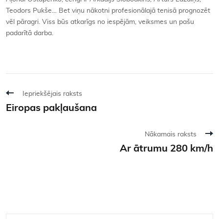
Teodors Pukše… Bet viņu nākotni profesionālajā tenisā prognozēt
vēl pāragri. Viss būs atkarīgs no iespējām, veiksmes un pašu
padarītā darba.
Iepriekšējais raksts
Eiropas pakļaušana
Nākamais raksts
Ar ātrumu 280 km/h