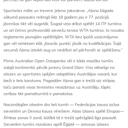
pieredzi, lai gan tikpat labi viņa var pārvarēt dažas kārtas.
Sportistes māte un trenere Jeļena Jakovļeva: „Aļona šāgada
sākumā pasaules reitingā līdz 18 gadiem jau ir 77. pozīcijā,
jācenšas tikt vēl augstāk. Šogad viņa drīkst spēlēt 14 ITF turnīros
un arī četros profesionālā sieviešu tenisa WTA turnīros, to nosaka
reglaments jaunajām spēlētājām. WTA bez īpašā uzaicinājuma
gan vēl netiekam klāt, jāsavāc punkti, jāsāk no kvalifikācijas. Šajā
vecumā Aļona izteikti aug un nedrīkst arī pārforsēt ar spēlēšanu.”
Pirms
Australian Open
Ostapenko vēl ir kāds mazāks turnīrs
zaļajā kontinentā, pēcāk junioru
Grand Slam
. Viss atkarīgs no
izlozes un sportistes spējām adaptēties Austrālijas vasarā, kur
bieži ir liels karstums. Pagaidām Aļona gan ir trešā aiz strīpas,
taču parasti visas tenisistes neaizbrauc uz Austrāliju, tāpēc
cerības tikt pamatturnīrā ir pamatotas.
Nacionālajām izlasēm divi lieli turnīri — Federācijas kausa izcīņa
sievietēm un Deivisa kauss vīriešiem. Abas izlases spēlē Eiropas—
Āfrikas zonas II zonā, būtībā tā ir trešā spēcīgākā līga pasaulē.
Sievietēm turnīrs risināsies aprīlī Ēģiptē — astoņas izlases