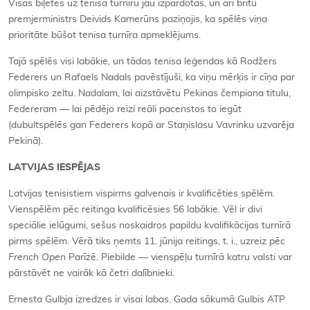
Visas biļetes uz tenisa turnīru jau izpārdotas, un arī britu
premjerministrs Deivids Kamerūns paziņojis, ka spēlēs viņa
prioritāte būšot tenisa turnīra apmeklējums.
Tajā spēlēs visi labākie, un tādas tenisa leģendas kā Rodžers
Federers un Rafaels Nadals pavēstījuši, ka viņu mērķis ir cīņa par
olimpisko zeltu. Nadalam, lai aizstāvētu Pekinas čempiona titulu,
Federeram — lai pēdējo reizi reāli pacenstos to iegūt
(dubultspēlēs gan Federers kopā ar Staņislasu Vavrinku uzvarēja
Pekinā).
LATVIJAS IESPĒJAS
Latvijas tenisistiem vispirms galvenais ir kvalificēties spēlēm.
Vienspēlēm pēc reitinga kvalificēsies 56 labākie. Vēl ir divi
speciālie ielūgumi, sešus noskaidros papildu kvalifikācijas turnīrā
pirms spēlēm. Vērā tiks ņemts 11. jūnija reitings, t. i., uzreiz pēc
French Open
Parīzē. Piebilde — vienspēļu turnīrā katru valsti var
pārstāvēt ne vairāk kā četri dalībnieki.
Ernesta Gulbja izredzes ir visai labas. Gada sākumā Gulbis ATP