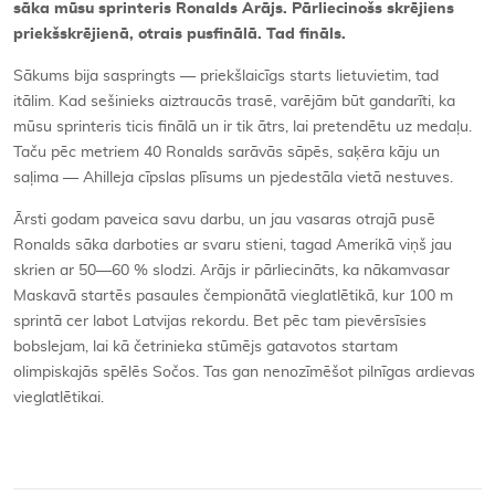
sāka mūsu sprinteris Ronalds Arājs. Pārliecinošs skrējiens
priekšskrējienā, otrais pusfinālā. Tad fināls.
Sākums bija saspringts — priekšlaicīgs starts lietuvietim, tad
itālim. Kad sešinieks aiztraucās trasē, varējām būt gandarīti, ka
mūsu sprinteris ticis finālā un ir tik ātrs, lai pretendētu uz medaļu.
Taču pēc metriem 40 Ronalds sarāvās sāpēs, saķēra kāju un
saļima — Ahilleja cīpslas plīsums un pjedestāla vietā nestuves.
Ārsti godam paveica savu darbu, un jau vasaras otrajā pusē
Ronalds sāka darboties ar svaru stieni, tagad Amerikā viņš jau
skrien ar 50—60 % slodzi. Arājs ir pārliecināts, ka nākamvasar
Maskavā startēs pasaules čempionātā vieglatlētikā, kur 100 m
sprintā cer labot Latvijas rekordu. Bet pēc tam pievērsīsies
bobslejam, lai kā četrinieka stūmējs gatavotos startam
olimpiskajās spēlēs Sočos. Tas gan nenozīmēšot pilnīgas ardievas
vieglatlētikai.