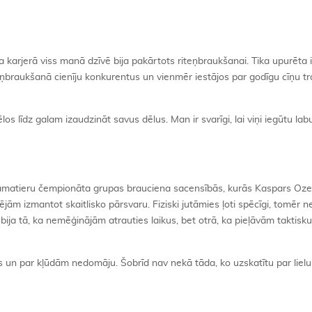
karjerā viss manā dzīvē bija pakārtots riteņbraukšanai. Tika upurēta izg
ņbraukšanā cienīju konkurentus un vienmēr iestājos par godīgu cīņu t
s līdz galam izaudzināt savus dēlus. Man ir svarīgi, lai viņi iegūtu labu 
amatieru čempionāta grupas brauciena sacensībās, kurās Kaspars Ozers
ējām izmantot skaitlisko pārsvaru. Fiziski jutāmies ļoti spēcīgi, tomēr 
bija tā, ka nemēģinājām atrauties laikus, bet otrā, ka pieļāvām taktisk
 un par kļūdām nedomāju. Šobrīd nav nekā tāda, ko uzskatītu par lielu