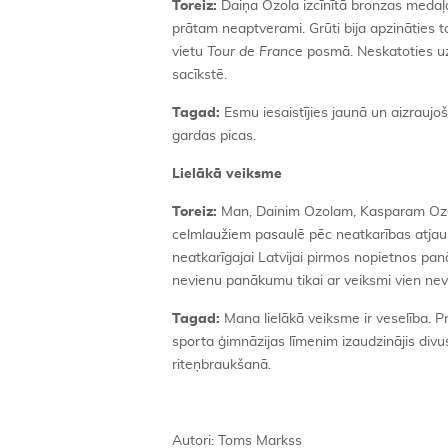
Toreiz:
Daiņa Ozola izcīnītā bronzas medaļa
prātam neaptverami. Grūti bija apzināties to
vietu
Tour de France
posmā. Neskatoties uz 
sacīkstē.
Tagad:
Esmu iesaistījies jaunā un aizrauj
gardas picas.
Lielākā veiksme
Toreiz:
Man, Dainim Ozolam, Kasparam Ozera
celmlaužiem pasaulē pēc neatkarības atjau
neatkarīgajai Latvijai pirmos nopietnos pa
nevienu panākumu tikai ar veiksmi vien neva
Tagad:
Mana lielākā veiksme ir veselība. Pr
sporta ģimnāzijas līmenim izaudzinājis div
riteņbraukšanā.
Autori: Toms Markss