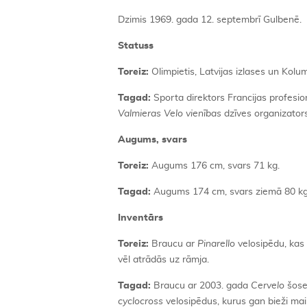
Dzimis 1969. gada 12. septembrī Gulbenē.
Statuss
Toreiz:
Olimpietis, Latvijas izlases un Ko
Tagad:
Sporta direktors Francijas profesi
Valmieras Velo vienības
dzīves organizators,
Augums, svars
Toreiz:
Augums 176 cm, svars 71 kg.
Tagad:
Augums 174 cm, svars ziemā 80 kg,
Inventārs
Toreiz:
Braucu ar
Pinarello
velosipēdu, kas 
vēl atrādās uz rāmja.
Tagad:
Braucu ar 2003. gada
Cervelo
šosej
cyclocross
velosipēdus, kurus gan bieži mai