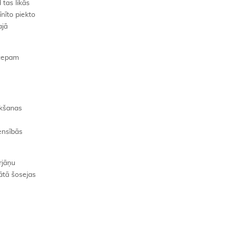
 tas likās
īnīto piekto
ajā
 cepam
ukšanas
ensībās
rjāņu
ātā šosejas