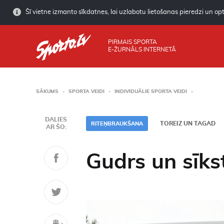
Šī vietne izmanto sīkdatnes, lai uzlabotu lietošanas pieredzi un opti
PIRMAIS SPORTA
E-ŽURNĀLS INTERNETĀ
SĀKUMS
SPORTA VEIDI
INDIVIDUĀLIE SPORTA VEIDI
DALIES
TOREIZ UN TAGAD
RITEŅBRAUKŠANA
AR ŠO:
Gudrs un sīks