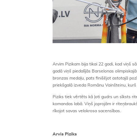
Arvim Pizikam bija tikai 22 gadi, kad viņš 
gadā viņš piedalījās Barselonas olimpiskajā
bronzas medaļu, pats finišējot astotajā poz
priekšgalā izveda Romānu Vainšteinu, kurš
Piziks tiek vērtēts kā ļoti gudrs un sīksts r
komandas labā. Viņš joprojām ir riteņbrau
rīkojot savas velokrosa sacensības.
Arvis Piziks