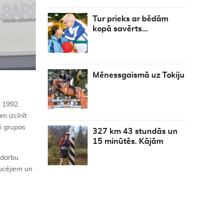
Tur prieks ar bēdām
kopā savērts…
Mēnessgaismā uz Tokiju
. 1992.
m izcīnīt
ai grupas
327 km 43 stundās un
15 minūtēs. Kājām
z darbu
ucējiem un