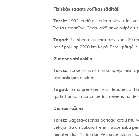
Fiziskās sagatavotības rādītāji
Toreiz:
1992. gadā pie stieņa pievilkties va
īpaša uzmanība. Gada laikā ar velosipēdu 
Tagad:
Pie stieņa jau varu pievilkties 20 
noslēpoju ap 2000 km kopā. Esmu pārgājis u
Ģimenes stāvoklis
Toreiz:
Barselonas olimpisko spēļu laikā bi
olimpiskajām spēlēm.
Tagad:
Esmu precējies. Varu lepoties ar b
gadi). Lai gan manās pēdās neviens no dēli
Dienas režīms
Toreiz:
Sagatavošanās periodā katru rītu ve
sekoja rīta un vakara treniņi. Sacensību pe
minūtēm līdz 1 stundai. Pēc sacensībām, kad