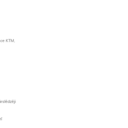
ence KTM
,
slēdzēji
rī