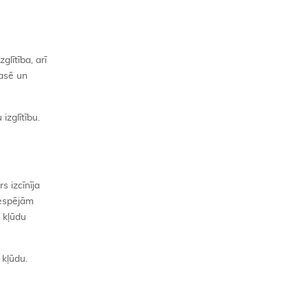
lītība, arī
rasē un
izglītību.
 izcīnīja
nespējām
u kļūdu
 kļūdu.