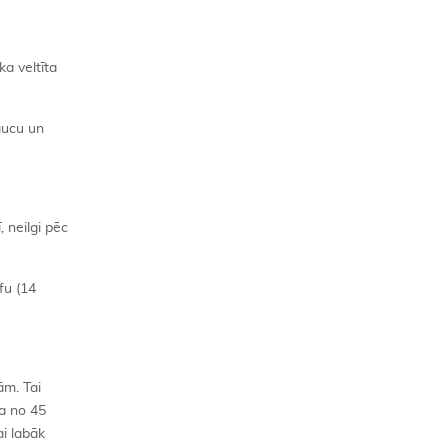
ka veltīta
aucu un
 neilgi pēc
fu (14
ām. Tai
ja no 45
ai labāk