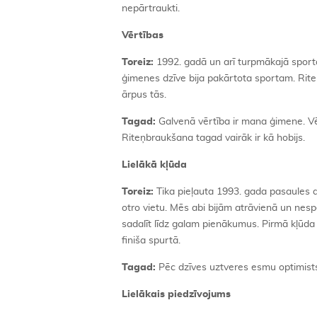
nepārtraukti.
Vērtības
Toreiz:
1992. gadā un arī turpmākajā sporta 
ģimenes dzīve bija pakārtota sportam. Rite
ārpus tās.
Tagad:
Galvenā vērtība ir mana ģimene. Vēlo
Riteņbraukšana tagad vairāk ir kā hobijs.
Lielākā kļūda
Toreiz:
Tika pieļauta 1993. gada pasaules 
otro vietu. Mēs abi bijām atrāvienā un nesp
sadalīt līdz galam pienākumus. Pirmā kļūda 
finiša spurtā.
Tagad:
Pēc dzīves uztveres esmu optimists
Lielākais piedzīvojums