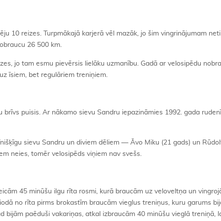
rēju 10 reizes. Turpmākajā karjerā vēl mazāk, jo šim vingrinājumam neti
nobraucu 26 500 km.
reizes, jo tam esmu pievērsis lielāku uzmanību. Gadā ar velosipēdu nobr
z īsiem, bet regulāriem treniņiem.
ju brīvs puisis. Ar nākamo sievu Sandru iepazināmies 1992. gada rudenī,
rīnišķīgu sievu Sandru un diviem dēliem — Āvo Miku (21 gads) un Rūdol
em neies, tomēr velosipēds viņiem nav svešs.
icām 45 minūšu ilgu rīta rosmi, kurā braucām uz veloveltņa un vingroj
riodā no rīta pirms brokastīm braucām vieglus treniņus, kuru garums bi
 bijām paēduši vakariņas, atkal izbraucām 40 minūšu vieglā treniņā, l