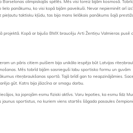
 Barselonas olimpiskajās spēlēs. Mēs visi toreiz bijām kosmosā. Tobrīd
 lielo panākumu, ko visi kopā bijām paveikuši. Nevar nepieminēt arī izc
pieļautu taktisku kļūdu, tas bija mans lielākais panākums šajā prestiž
ošā projektā. Kopā ar bijušo BMX braucēju Arti Žentiņu Valmieras pusē
m un pāris citiem puišiem bija unikāla iespēja būt Latvijas riteņbra
nošanas. Mēs tobrīd bijām sasnieguši labu sportisko formu un guvām
nākumus riteņbraukšanas sportā. Tajā brīdī gan to neapzinājāmies. Sac
rēja gūt. Katrs bija jāizcīna ar smagu darbu.
iecājos, ka joprojām esmu fiziski aktīvs. Varu lepoties, ka esmu līdz Mu
us jaunus sportistus, no kuriem viens startēs šāgada pasaules čempion