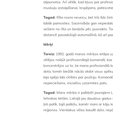
atjaunotos. Arī vēlāk, kad kļuvu par profesi
muskuļu izstaipīšanai. Iespējams, pateicoti
Tagad:
Rīta rosmi neveicu, bet trīs līdz če
labāk pamosties. Sacensībās gan nepiedalo
sešiem no rīta un beidzās pēc pusnakts. Tore
distancē pavadošajā automašīnā, kā arī p
Mērķi
Toreiz:
1992. gadā manos mērķos ietilpa 
vēlējos nokļūt profesionālajā komandā, kas a
koncentrējos uz to, lai mana profesionālā k
dota, tomēr biežāk nācās atdot visus spē
bija spēja labi cīnīties par pozīciju. Komandā
nepieciešams, iniciatīvu uzņemties pats.
Tagad:
Mans mērķis ir palīdzēt jaunajiem 
tehnikas lietām. Latvijā jau daudzus gadus a
ļoti patīk, tajā palikšu, kamēr mani ar kāju
reģionos. Vienlaikus vēlos baudīt dzīvi, ne