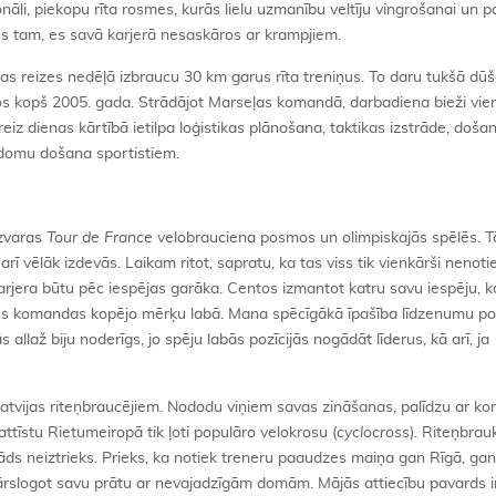
onāli, piekopu rīta rosmes, kurās lielu uzmanību veltīju vingrošanai un p
es tam, es savā karjerā nesaskāros ar krampjiem.
tras reizes nedēļā izbraucu 30 km garus rīta treniņus. To daru tukšā dūš
s kopš 2005. gada. Strādājot Marseļas komandā, darbadiena bieži vie
iz dienas kārtībā ietilpa loģistikas plānošana, taktikas izstrāde, došan
adomu došana sportistiem.
uzvaras
Tour de France
velobrauciena posmos un olimpiskajās spēlēs. Tā
rī vēlāk izdevās. Laikam ritot, sapratu, ka tas viss tik vienkārši nenoti
arjera būtu pēc iespējas garāka. Centos izmantot katru savu iespēju, 
kus komandas kopējo mērķu labā. Mana spēcīgākā īpašība līdzenumu po
s allaž biju noderīgs, jo spēju labās pozīcijās nogādāt līderus, kā arī, ja
Latvijas riteņbraucējiem. Nododu viņiem savas zināšanas, palīdzu ar ko
ttīstu Rietumeiropā tik ļoti populāro velokrosu (
cyclocross
). Riteņbra
 kāds neiztrieks. Prieks, ka notiek treneru paaudzes maiņa gan Rīgā, gan
pārslogot savu prātu ar nevajadzīgām domām. Mājās attiecību pavards ir