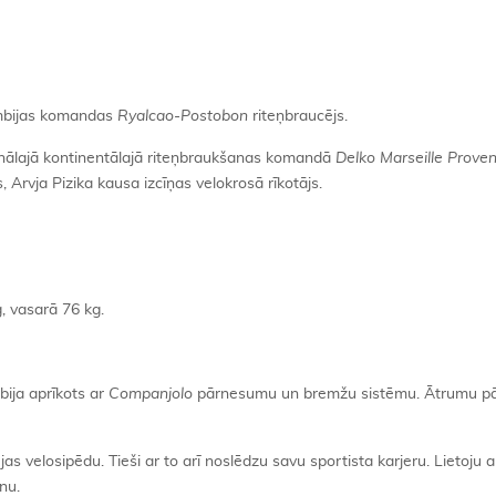
lumbijas komandas
Ryalcao-Postobon
riteņbraucējs.
onālajā kontinentālajā riteņbraukšanas komandā
Delko Marseille Prov
 Arvja Pizika kausa izcīņas velokrosā rīkotājs.
 vasarā 76 kg.
bija aprīkots ar
Companjolo
pārnesumu un bremžu sistēmu. Ātrumu pār
as velosipēdu. Tieši ar to arī noslēdzu savu sportista karjeru. Lietoju a
nu.