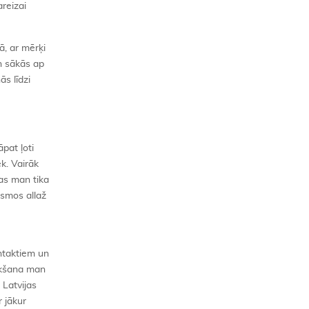
areizai
ā, ar mērķi
n sākās ap
ās līdzi
pat ļoti
ek. Vairāk
kas man tika
smos allaž
ntaktiem un
ukšana man
 Latvijas
 jākur