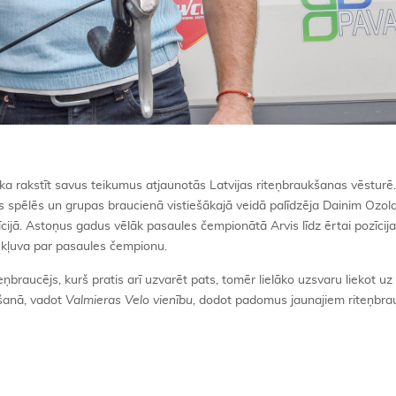
sāka rakstīt savus teikumus atjaunotās Latvijas riteņbraukšanas vēsturē
s spēlēs un grupas braucienā vistiešākajā veidā palīdzēja Dainim Ozola
īcijā. Astoņus gadus vēlāk pasaules čempionātā Arvis līdz ērtai pozīcij
 kļuva par pasaules čempionu.
iteņbraucējs, kurš pratis arī uzvarēt pats, tomēr lielāko uzsvaru liekot u
kšanā, vadot
Valmieras Velo
vienību
, dodot padomus jaunajiem riteņbra