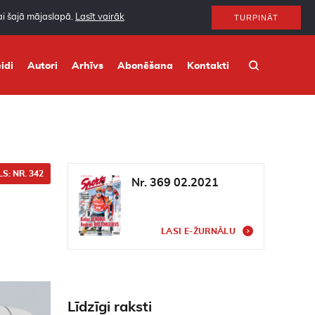
nai šajā mājaslapā.
Lasīt vairāk
TURPINĀT
idi
Autori
Arhīvs
Abonēšana
Kontakti
S: NR. 342
Nr. 369 02.2021
LASI E-ŽURNĀLU
Līdzīgi raksti