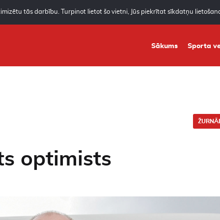
mizētu tās darbību. Turpinot lietot šo vietni, Jūs piekrītat sīkdatņu lietoša
Sākums
Sporta ve
ŽURNĀL
ts optimists