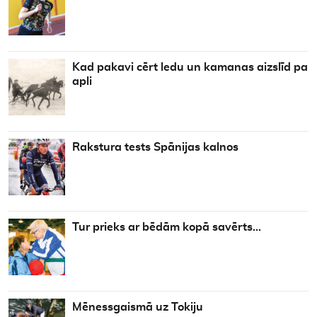
Kad pakavi cērt ledu un kamanas aizslīd pa
apli
Rakstura tests Spānijas kalnos
Tur prieks ar bēdām kopā savērts…
Mēnessgaismā uz Tokiju