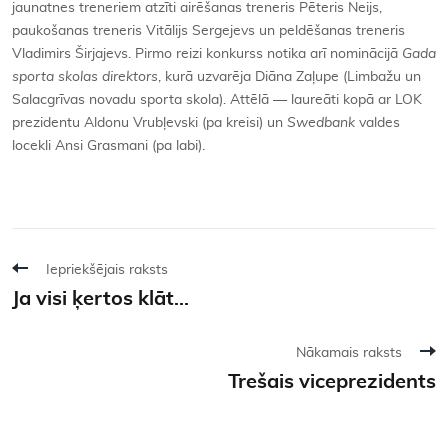
jaunatnes treneriem atzīti airēšanas treneris Pēteris Neijs,
paukošanas treneris Vitālijs Sergejevs un peldēšanas treneris
Vladimirs Širjajevs. Pirmo reizi konkurss notika arī nominācijā
Gada
sporta skolas direktors
, kurā uzvarēja Diāna Zaļupe (Limbažu un
Salacgrīvas novadu sporta skola). Attēlā — laureāti kopā ar LOK
prezidentu Aldonu Vrubļevski (pa kreisi) un
Swedbank
valdes
locekli Ansi Grasmani (pa labi).
Iepriekšējais raksts
Ja visi ķertos klāt...
Nākamais raksts
Trešais viceprezidents