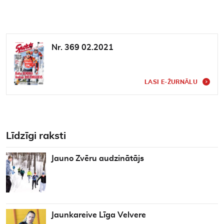
Nr. 369 02.2021
LASI E-ŽURNĀLU
Līdzīgi raksti
Jauno Zvēru audzinātājs
Jaunkareive Līga Velvere