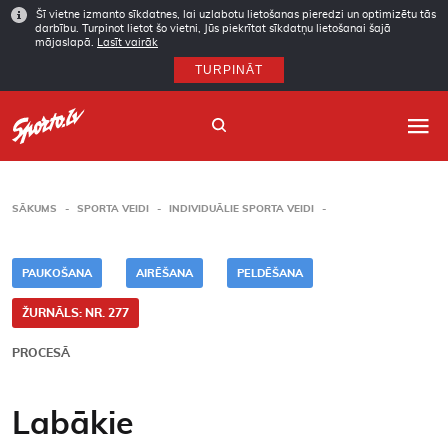
Šī vietne izmanto sīkdatnes, lai uzlabotu lietošanas pieredzi un optimizētu tās
darbību. Turpinot lietot šo vietni, Jūs piekrītat sīkdatņu lietošanai šajā
mājaslapā.
Lasīt vairāk
TURPINĀT
SĀKUMS
SPORTA VEIDI
INDIVIDUĀLIE SPORTA VEIDI
Sākums
PAUKOŠANA
AIRĒŠANA
PELDĒŠANA
Sporta veidi
ŽURNĀLS: NR. 277
Autori
PROCESĀ
Arhīvs
Labākie
Abonēšana