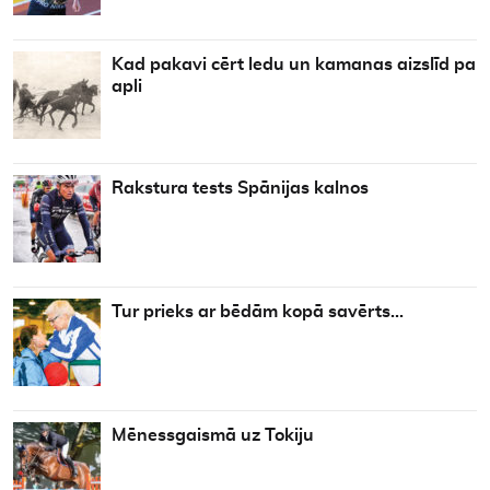
Kad pakavi cērt ledu un kamanas aizslīd pa
apli
Rakstura tests Spānijas kalnos
Tur prieks ar bēdām kopā savērts…
Mēnessgaismā uz Tokiju