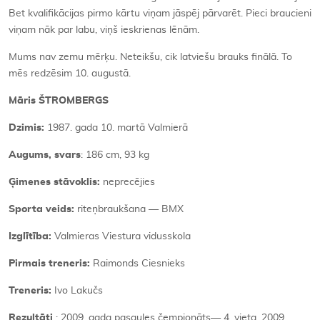
Bet kvalifikācijas pirmo kārtu viņam jāspēj pārvarēt. Pieci braucieni
viņam nāk par labu, viņš ieskrienas lēnām.
Mums nav zemu mērķu. Neteikšu, cik latviešu brauks finālā. To
mēs redzēsim 10. augustā.
Māris ŠTROMBERGS
Dzimis:
1987. gada 10. martā Valmierā
Augums, svars
: 186 cm, 93 kg
Ģimenes stāvoklis:
neprecējies
Sporta veids:
riteņbraukšana — BMX
Izglītība:
Valmieras Viestura vidusskola
Pirmais treneris:
Raimonds Ciesnieks
Treneris:
Ivo Lakučs
Rezultāti
: 2009. gada pasaules čempionāts— 4. vieta, 2009.