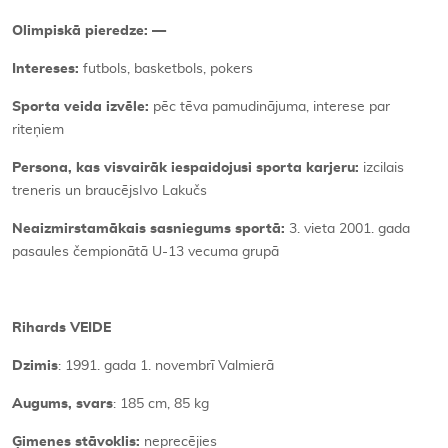
Olimpiskā pieredze: —
Intereses:
futbols, basketbols, pokers
Sporta veida izvēle:
pēc tēva pamudinājuma, interese par
riteņiem
Persona, kas visvairāk iespaidojusi sporta karjeru:
izcilais
treneris un braucējsIvo Lakučs
Neaizmirstamākais sasniegums sportā:
3. vieta 2001. gada
pasaules čempionātā U-13 vecuma grupā
Rihards VEIDE
Dzimis
: 1991. gada 1. novembrī Valmierā
Augums, svars
: 185 cm, 85 kg
Ģimenes stāvoklis:
neprecējies