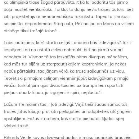
ka olimpiskā trase šogad pārbūvēta, it kā lai padarītu tās pirmo
daļu mazliet vienkāršāku. Turklāt to darīja nevis trases autors, bet
cits projektētājs ar nenobriedušāku rokrakstu. Tāpēc tā iznākusi
saspiesta, nepārdomāta. Starp citu, Pekinā jau arī Māris no visiem
aizbēga tikai trešajā taisnē.
Labs jautājums, kurš starta celiņš Londonā būs izdevīgāks? Tur ir
iespējams arī no astotā celiņa nobraukt, bet no pirmā var arī
nenobraukt. Vismaz tā tas izskatījās pirms divarpus mēnešiem,
kad mēs tur bijām uz starptautiskajiem koptreniņiem. Ja nekas
nebūs pārtaisīts, tad jāņem vērā, ka trase sašaurinās uz vidu.
Teorētiski pirmajam celiņam vienmēr jābūt izdevīgākam pirmajā
virāžā, turklāt pirmajās divās taisnēs uz tramplīniem sportisti
pieļaus daudz kļūdu, jo izgājieni ir spici, neplūstoši.
Edžum Treimanim tas ir ļoti izdevīgi. Viņš tieši šādās samocītās
trasēs jūtas labi, jo prot ātri pielāgoties un adaptēties atšķirīgiem
apstākļiem. Edžus ir no tiem, kas startā pieļautas kļūdas spēj
izlabot trasē.
Rihards Veide savos divdesmit gados ir mūsu jaunākais braucējs.