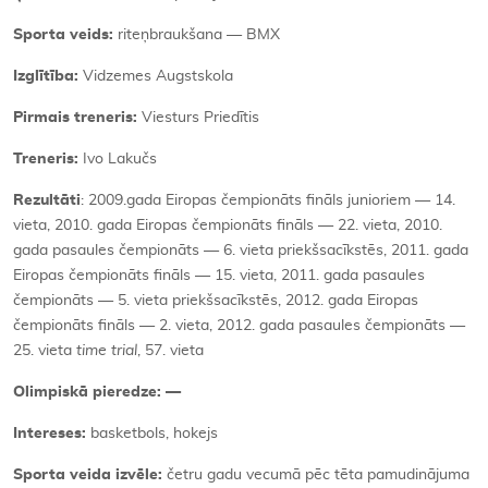
Sporta veids:
riteņbraukšana — BMX
Izglītība:
Vidzemes Augstskola
Pirmais treneris:
Viesturs Priedītis
Treneris:
Ivo Lakučs
Rezultāti
: 2009.gada Eiropas čempionāts fināls junioriem — 14.
vieta, 2010. gada Eiropas čempionāts fināls — 22. vieta, 2010.
gada pasaules čempionāts — 6. vieta priekšsacīkstēs, 2011. gada
Eiropas čempionāts fināls — 15. vieta, 2011. gada pasaules
čempionāts — 5. vieta priekšsacīkstēs, 2012. gada Eiropas
čempionāts fināls — 2. vieta, 2012. gada pasaules čempionāts —
25. vieta
time trial
, 57. vieta
Olimpiskā pieredze: —
Intereses:
basketbols, hokejs
Sporta veida izvēle:
četru gadu vecumā pēc tēta pamudinājuma