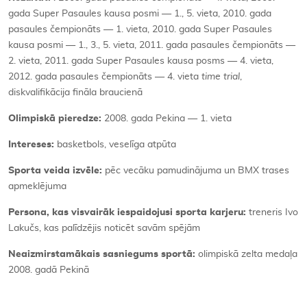
gada Super Pasaules kausa posmi — 1., 5. vieta, 2010. gada
pasaules čempionāts — 1. vieta, 2010. gada Super Pasaules
kausa posmi — 1., 3., 5. vieta, 2011. gada pasaules čempionāts —
2. vieta, 2011. gada Super Pasaules kausa posms — 4. vieta,
2012. gada pasaules čempionāts — 4. vieta
time trial
,
diskvalifikācija fināla braucienā
Olimpiskā pieredze:
2008. gada Pekina — 1. vieta
Intereses:
basketbols, veselīga atpūta
Sporta veida izvēle:
pēc vecāku pamudinājuma un BMX trases
apmeklējuma
Persona, kas visvairāk iespaidojusi sporta karjeru:
treneris Ivo
Lakučs, kas palīdzējis noticēt savām spējām
Neaizmirstamākais sasniegums sportā:
olimpiskā zelta medaļa
2008. gadā Pekinā