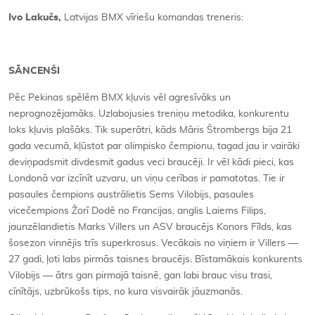
Ivo Lakučs,
Latvijas BMX vīriešu komandas treneris:
SĀNCENŠI
Pēc Pekinas spēlēm BMX kļuvis vēl agresīvāks un
neprognozējamāks. Uzlabojusies treniņu metodika, konkurentu
loks kļuvis plašāks. Tik superātri, kāds Māris Štrombergs bija 21
gada vecumā, kļūstot par olimpisko čempionu, tagad jau ir vairāki
deviņpadsmit divdesmit gadus veci braucēji. Ir vēl kādi pieci, kas
Londonā var izcīnīt uzvaru, un viņu cerības ir pamatotas. Tie ir
pasaules čempions austrālietis Sems Vilobijs, pasaules
vicečempions Žorī Dodē no Francijas, anglis Laiems Filips,
jaunzēlandietis Marks Villers un ASV braucējs Konors Fīlds, kas
šosezon vinnējis trīs superkrosus. Vecākais no viņiem ir Villers —
27 gadi, ļoti labs pirmās taisnes braucējs. Bīstamākais konkurents
Vilobijs — ātrs gan pirmajā taisnē, gan labi brauc visu trasi,
cīnītājs, uzbrūkošs tips, no kura visvairāk jāuzmanās.