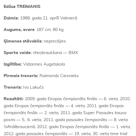
Edžus TREIMANIS
Dzimis:
1988. gada 21. aprīlī Valmierā
Augums, svars
: 187 cm, 80 kg
Ģimenes stāvoklis:
neprecējies
Sporta veids:
riteņbraukšana — BMX
Izglītība:
Vidzemes Augstskola
Pirmais treneris:
Raimonds Ciesnieks
Treneris:
Ivo Lakučs
Rezultāti:
2009. gada Eiropas čempionāts fināls — 6. vieta, 2010.
gada Eiropas čempionāts fināls — 4. vieta, 2011. gada Eiropas
čempionāts fināls — 2. vieta, 2011. gada Super Pasaules kausa
posmi — 5., 6. vieta, 2011. gada pasaules čempionāts — 8. vieta
¼finālbraucienā, 2012. gada Eiropas čempionāts fināls — 1. vieta,
2012. gada pasaules čempionāts — 19. vieta, 30. vieta
time trial