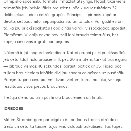
Olimpisko sacensību formāts ir mazliet atšķirīgs. Notiek tikai viens
taimtriāls jeb individuālais brauciens, pēc kura rezultātiem 32
dalībniekus sadala četrās grupās. Princips — pirmais kopā ar
devīto, sešpadsmito, septiņpadsmito un tā tālāk. Var gadīties arī
tā, ka jau priekšsacīkstēs kopā cīnās vairāki visspēcīgākie sportisti.
Piemēram, Vilobijs nekad nav izcili labi braucis taimtriālus, bet
kopējā cīņā viņš ir grūti pārspējams.
Nākamā ir ļoti nogurdinoša diena. Katrai grupai pieci priekšsacīkšu
jeb ceturtdaļfināla braucieni. Ik pēc 20 minūtēm, turklāt trase gara
— jābrauc vismaz 40 sekundes, parasti pietiek ar 35. Tiesa, pēc
trijiem braucieniem labākie divi jau saņem ceļazīmes uz pusfinālu.
Pārējie turpina cīņu par vēl divām vietām, kuras nosaka, vērtējot
rezultātus visos piecos braucienos.
Trešajā dienā pa trim pusfināla braucieniem un fināls.
IZREDZES
Mārim Štrombergam parocīgāka ir Londonas trases otrā daļa —
trešā un ceturtā taisne, tajās viņš vislabāk izskatīsies. Tas tāpēc,