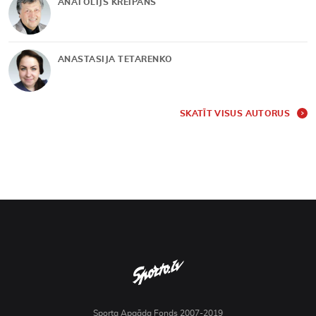
ANATOLIJS KREIPĀNS
ANASTASIJA TETARENKO
SKATĪT VISUS AUTORUS
Sporta Apgāda Fonds 2007-2019