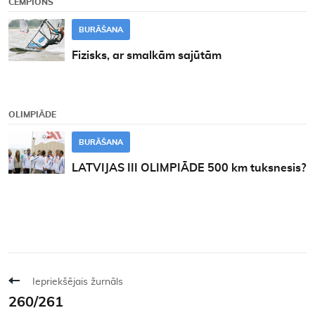
ČEMPIONS
BURĀŠANA
Fizisks, ar smalkām sajūtām
OLIMPIĀDE
BURĀŠANA
LATVIJAS III OLIMPIĀDE 500 km tuksnesis?
Iepriekšējais žurnāls
260/261