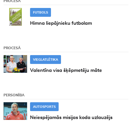
PROCESĀ
FUTBOLS
Himna liepājnieku futbolam
PROCESĀ
VIEGLATLĒTIKA
Valentīna visa šķēpmetēju māte
PERSONĪBA
AUTOSPORTS
Neiespējamās misijas koda uzlauzējs