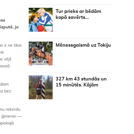
Tur prieks ar bēdām
kopā savērts…
nas
zputē, jo
Mēnessgaismā uz Tokiju
 ir ne tikai
ai
as vējš
 Kauņā
327 km 43 stundās un
galam
15 minūtēs. Kājām
ka bez
enu rekordu
ai ģimenei —
mpiskajā