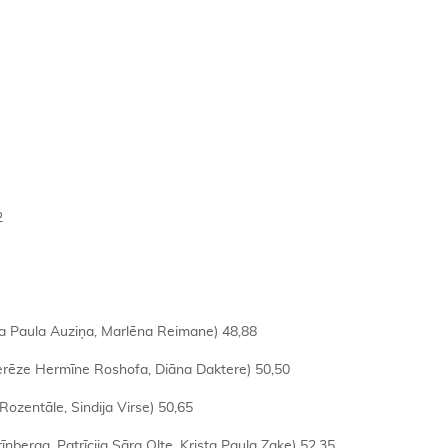
2
nna Paula Auziņa, Marlēna Reimane) 48,88
 Terēze Hermīne Roshofa, Diāna Daktere) 50,50
 Rozentāle, Sindija Virse) 50,65
īnberga, Patrīcija Sāra Olte, Krista Paula Zaķe) 52,35