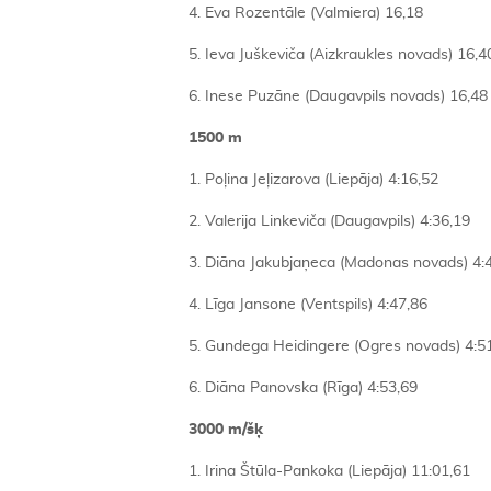
4. Eva Rozentāle (Valmiera) 16,18
5. Ieva Juškeviča (Aizkraukles novads) 16,4
6. Inese Puzāne (Daugavpils novads) 16,48
1500 m
1. Poļina Jeļizarova (Liepāja) 4:16,52
2. Valerija Linkeviča (Daugavpils) 4:36,19
3. Diāna Jakubjaņeca (Madonas novads) 4:
4. Līga Jansone (Ventspils) 4:47,86
5. Gundega Heidingere (Ogres novads) 4:5
6. Diāna Panovska (Rīga) 4:53,69
3000 m/šķ
1. Irina Štūla-Pankoka (Liepāja) 11:01,61