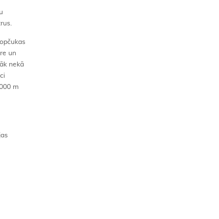
u
rus.
kopčukas
are un
rāk nekā
ci
 000 m
jas