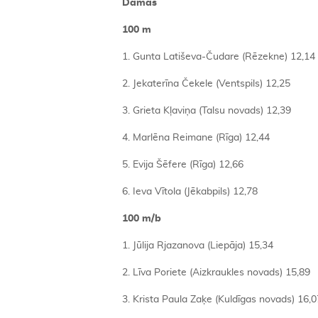
Dāmas
100 m
1. Gunta Latiševa-Čudare (Rēzekne) 12,14
2. Jekaterīna Čekele (Ventspils) 12,25
3. Grieta Kļaviņa (Talsu novads) 12,39
4. Marlēna Reimane (Rīga) 12,44
5. Evija Šēfere (Rīga) 12,66
6. Ieva Vītola (Jēkabpils) 12,78
100 m/b
1. Jūlija Rjazanova (Liepāja) 15,34
2. Līva Poriete (Aizkraukles novads) 15,89
3. Krista Paula Zaķe (Kuldīgas novads) 16,0