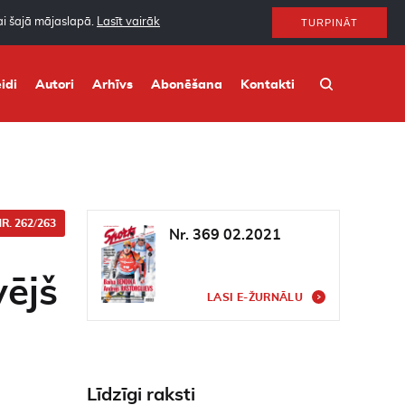
nai šajā mājaslapā.
Lasīt vairāk
TURPINĀT
idi
Autori
Arhīvs
Abonēšana
Kontakti
R. 262/263
Nr. 369 02.2021
ējš
LASI E-ŽURNĀLU
Līdzīgi raksti