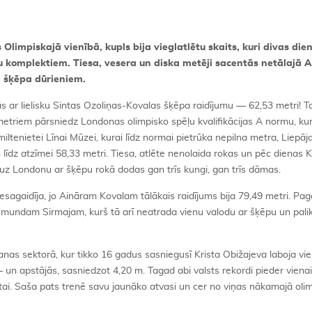
 Olimpiskajā vienībā, kupls bija vieglatlētu skaits, kuri divas die
 komplektiem. Tiesa, vesera un diska metēji sacentās netālajā Ai
ai šķēpa dūrieniem.
 ar lielisku Sintas Ozoliņas-Kovalas šķēpa raidījumu — 62,53 metri! Tas
 metriem pārsniedz Londonas olimpisko spēļu kvalifikācijas A normu, kur
miltenietei Līnai Mūzei, kurai līdz normai pietrūka nepilna metra, Liepāj
n līdz atzīmei 58,33 metri. Tiesa, atlēte nenolaida rokas un pēc dienas
uz Londonu ar šķēpu rokā dodas gan trīs kungi, gan trīs dāmas.
nesagaidīja, jo Aināram Kovalam tālākais raidījums bija 79,49 metri. Pa
smundam Sirmajam, kurš tā arī neatrada vienu valodu ar šķēpu un pali
anas sektorā, kur tikko 16 gadus sasniegusī Krista Obižajeva laboja vi
un apstājās, sasniedzot 4,20 m. Tagad abi valsts rekordi pieder vien
ai. Saša pats trenē savu jaunāko atvasi un cer no viņas nākamajā oli