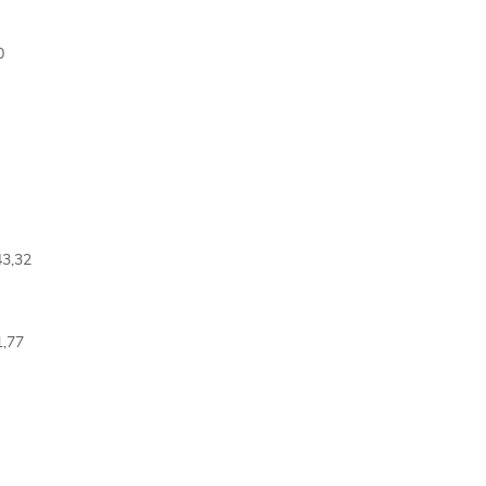
0
43,32
1,77