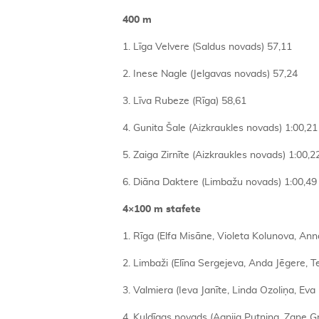
400 m
1. Līga Velvere (Saldus novads) 57,11
2. Inese Nagle (Jelgavas novads) 57,24
3. Līva Rubeze (Rīga) 58,61
4. Gunita Šale (Aizkraukles novads) 1:00,21
5. Zaiga Zirnīte (Aizkraukles novads) 1:00,2
6. Diāna Daktere (Limbažu novads) 1:00,49
4×100 m stafete
1. Rīga (Elfa Misāne, Violeta Kolunova, A
2. Limbaži (Elīna Sergejeva, Anda Jēgere,
3. Valmiera (Ieva Janīte, Linda Ozoliņa, Eva
4. Kuldīgas novads (Agnija Putniņa, Zane Gr