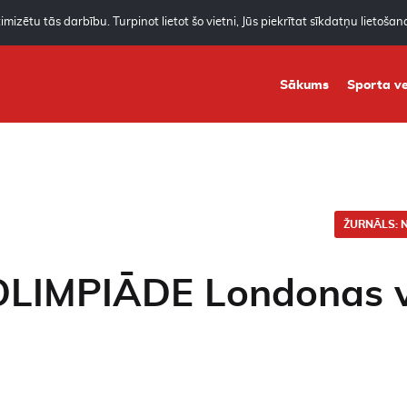
mizētu tās darbību. Turpinot lietot šo vietni, Jūs piekrītat sīkdatņu lietoša
Sākums
Sporta ve
ŽURNĀLS: N
 OLIMPIĀDE Londonas v