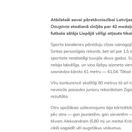
Atbilstoši savai pārstāvniecībai Latvijas
Daugavas
stadionā cīnījās par 42 medaļu
futbola zālājs Liepājā vēlīgi atļauts tik
Sporta karalienes pārstāvju cīņas vainagojās
Sintas personīgais rekords, bet arī par 1,5
sportiste neatlaidīgi tuvojās divus gadus. S
nebija labvēlīgs, un viņa šķēpu aizmeta vie
sasniedza kāroto 61 metru — 61,04. Tātad 
Vīru konkurencē skatītāji 80 metrus tā arī 
neveicās pasaules junioru rekordistam Zigi
rezultāta.
Otrs spožākais uzliesmojums bija kārtslēkš
pēc otra — gan jaunietēm, gan sievietēm — 
tēvam Aleksandram (5,80 m) un meitai Krist
ciklā sagaidīt vēl augstākus veikumus.