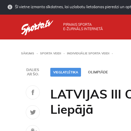
Šī vietne izmanto sīkdatnes, lai uzlabotu lietošanas pieredzi un opti
PIRMAIS SPORTA
E-ŽURNĀLS INTERNETĀ
SĀKUMS
SPORTA VEIDI
INDIVIDUĀLIE SPORTA VEIDI
DALIES
OLIMPIĀDE
VIEGLATLĒTIKA
AR ŠO:
LATVIJAS III
Liepājā