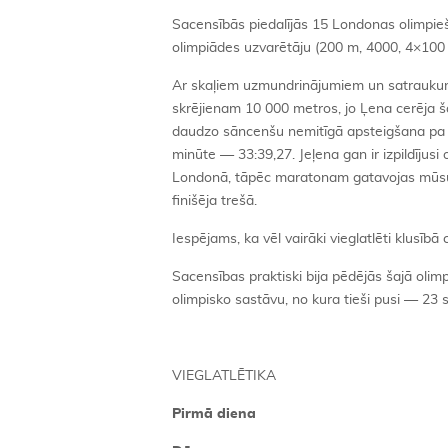
Sacensībās piedalījās 15 Londonas olimpieši
olimpiādes uzvarētāju (200 m, 4000, 4×100 
Ar skaļiem uzmundrinājumiem un satraukumu
skrējienam 10 000 metros, jo Ļena cerēja šaj
daudzo sāncenšu nemitīgā apsteigšana pa ap
minūte — 33:39,27. Jeļena gan ir izpildījus
Londonā, tāpēc maratonam gatavojas mūsu 
finišēja trešā.
Iespējams, ka vēl vairāki vieglatlēti klusībā
Sacensības praktiski bija pēdējās šajā olim
olimpisko sastāvu, no kura tieši pusi — 23 sp
VIEGLATLĒTIKA
Pirmā diena