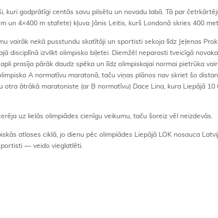
, kuri godprātīgi centās savu pilsētu un novadu labā. Tā par četrkārtēj
m un 4×400 m stafete) kļuva Jānis Leitis, kurš Londonā skries 400 met
 vairāk nekā pusstundu skatītāji un sportisti sekoja līdz Jeļenas Pro
ā disciplīnā izvilkt olimpisko biļetei. Diemžēl neparasti tveicīgā novak
li prasīja pārāk daudz spēka un līdz olimpiskajai normai pietrūka vai
i olimpisko A normatīvu maratonā, taču viņas plānos nav skriet šo distan
otra ātrākā maratoniste (ar B normatīvu) Dace Lina, kura Liepājā 10
 cerēja uz lielās olimpiādes cienīgu veikumu, taču šoreiz vēl neizdevās.
piskās atlases ciklā, jo dienu pēc olimpiādes Liepājā LOK nosauca Latvi
ortisti — veido vieglatlēti.