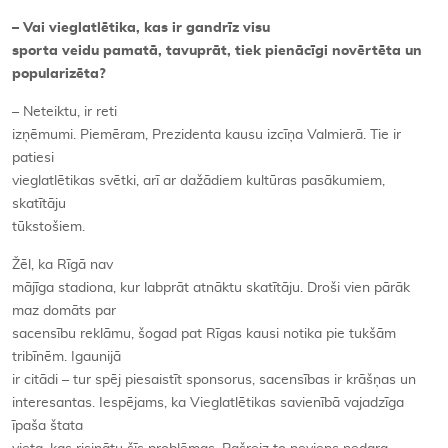
– Vai vieglatlētika, kas ir gandrīz visu
sporta veidu pamatā, tavuprāt, tiek pienācīgi novērtēta un
popularizēta?
– Neteiktu, ir reti
izņēmumi. Piemēram, Prezidenta kausu izcīņa Valmierā. Tie ir
patiesi
vieglatlētikas svētki, arī ar dažādiem kultūras pasākumiem,
skatītāju
tūkstošiem.
Žēl, ka Rīgā nav
mājīga stadiona, kur labprāt atnāktu skatītāju. Droši vien pārāk
maz domāts par
sacensību reklāmu, šogad pat Rīgas kausi notika pie tukšām
tribīnēm. Igaunijā
ir citādi – tur spēj piesaistīt sponsorus, sacensības ir krāšņas un
interesantas. Iespējams, ka Vieglatlētikas savienībā vajadzīga
īpaša štata