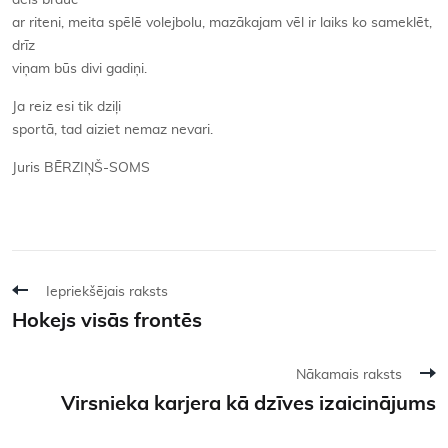
dēls brauc
ar riteni, meita spēlē volejbolu, mazākajam vēl ir laiks ko sameklēt,
drīz
viņam būs divi gadiņi.
Ja reiz esi tik dziļi
sportā, tad aiziet nemaz nevari.
Juris BĒRZIŅŠ-SOMS
Iepriekšējais raksts
Hokejs visās frontēs
Nākamais raksts
Virsnieka karjera kā dzīves izaicinājums