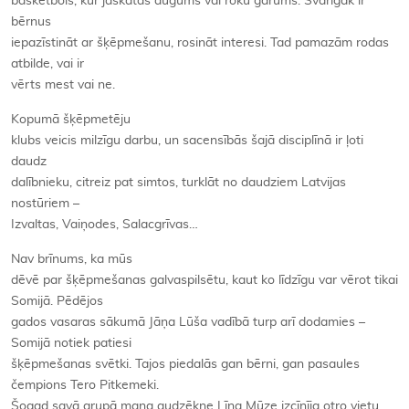
basketbols, kur jāskatās augums vai roku garums. Svarīgāk ir
bērnus
iepazīstināt ar šķēpmešanu, rosināt interesi. Tad pamazām rodas
atbilde, vai ir
vērts mest vai ne.
Kopumā šķēpmetēju
klubs veicis milzīgu darbu, un sacensībās šajā disciplīnā ir ļoti
daudz
dalībnieku, citreiz pat simtos, turklāt no daudziem Latvijas
nostūriem –
Izvaltas, Vaiņodes, Salacgrīvas…
Nav brīnums, ka mūs
dēvē par šķēpmešanas galvaspilsētu, kaut ko līdzīgu var vērot tikai
Somijā. Pēdējos
gados vasaras sākumā Jāņa Lūša vadībā turp arī dodamies –
Somijā notiek patiesi
šķēpmešanas svētki. Tajos piedalās gan bērni, gan pasaules
čempions Tero Pitkemeki.
Šogad savā grupā mana audzēkne Līna Mūze izcīnīja otro vietu,