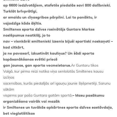
ap 6600 iedzīvotājiem, stafetēs piedalās savi 800 dalībnieki.
Turklāt brīvprātīgi,
ar smaidu un cīņasgribas pārpilni. Lai to panāktu, ir
vajadzīgs kāds āķītis.
Smiltenes sporta dzīves rosinātājs Guntars Markss
noslēpumus neatklāj, jo to
nav – vienkārši smiltenieki izsenis bijuši sportiski noskaņoti –
kad citkārt,
ja ne pavasarī, izkustināt kauliņus? Un šādi sporta
kopāsanākšanas svētki priecē
gan jaunos, gan sporta vecmeistarus.
Ar Guntaru tikos
Valgā, kur pirmo reizi notika viņa senlolotās Smiltenes kausu
izcīņas
sacensības, kurās piedalījās arī igauņu jaunie šķēpmetēji. Sarunu
sākām
vispirms par paša Guntara gaitām sportā.
– Masu pasākumu
organizēšana vairāk vai mazāk
ir Smiltenes un tuvākās apkārtnes sporta dzīves sastāvdaļa,
bet vieglatlētikas