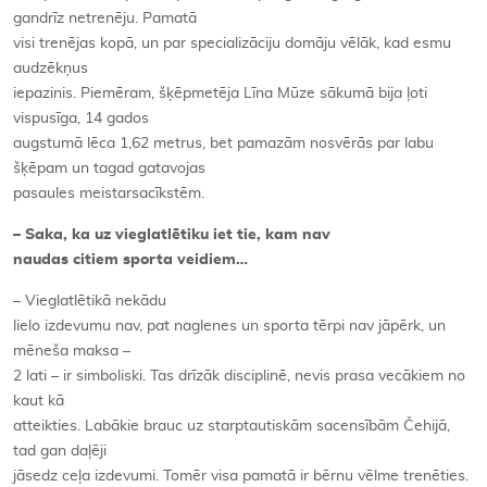
gandrīz netrenēju. Pamatā
visi trenējas kopā, un par specializāciju domāju vēlāk, kad esmu
audzēkņus
iepazinis. Piemēram, šķēpmetēja Līna Mūze sākumā bija ļoti
vispusīga, 14 gados
augstumā lēca 1,62 metrus, bet pamazām nosvērās par labu
šķēpam un tagad gatavojas
pasaules meistarsacīkstēm.
– Saka, ka uz vieglatlētiku iet tie, kam nav
naudas citiem sporta veidiem…
– Vieglatlētikā nekādu
lielo izdevumu nav, pat naglenes un sporta tērpi nav jāpērk, un
mēneša maksa –
2 lati – ir simboliski. Tas drīzāk disciplinē, nevis prasa vecākiem no
kaut kā
atteikties. Labākie brauc uz starptautiskām sacensībām Čehijā,
tad gan daļēji
jāsedz ceļa izdevumi. Tomēr visa pamatā ir bērnu vēlme trenēties.