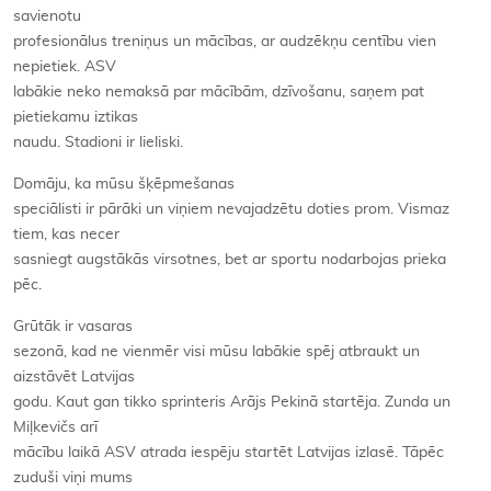
savienotu
profesionālus treniņus un mācības, ar audzēkņu centību vien
nepietiek. ASV
labākie neko nemaksā par mācībām, dzīvošanu, saņem pat
pietiekamu iztikas
naudu. Stadioni ir lieliski.
Domāju, ka mūsu šķēpmešanas
speciālisti ir pārāki un viņiem nevajadzētu doties prom. Vismaz
tiem, kas necer
sasniegt augstākās virsotnes, bet ar sportu nodarbojas prieka
pēc.
Grūtāk ir vasaras
sezonā, kad ne vienmēr visi mūsu labākie spēj atbraukt un
aizstāvēt Latvijas
godu. Kaut gan tikko sprinteris Arājs Pekinā startēja. Zunda un
Miļkevičs arī
mācību laikā ASV atrada iespēju startēt Latvijas izlasē. Tāpēc
zuduši viņi mums