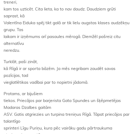
treneri,
kam tos uzticēt. Cita lieta, ka to nav daudz. Daudziem grūti
saprast, kā
Valentīna Eiduka spēj tikt galā ar tik lielu augstas klases audzēkņu
grupu. Tas
laikam ir izņēmums arī pasaules mērogā. Diemžēl pašreiz citu
alternatīvu
neredzu.
Turklāt, paši zināt,
kā Rīgā ir ar sporta bāzēm. Ja mēs negribam zaudēt savas
pozīcijas, tad
vieglatlētikas vadībai par to nopietni jādomā.
Protams, ar bijušiem
tiekos. Priecājos par barjerista Gata Spundes un šķēpmetējas
Madaras Dzalbes gaitām
ASV. Gatis atgriezies un turpina treniņus Rīgā. Tāpat priecājos par
talantīgo
sprinteri Līgu Puriņu, kura pēc vairāku gadu pārtraukuma