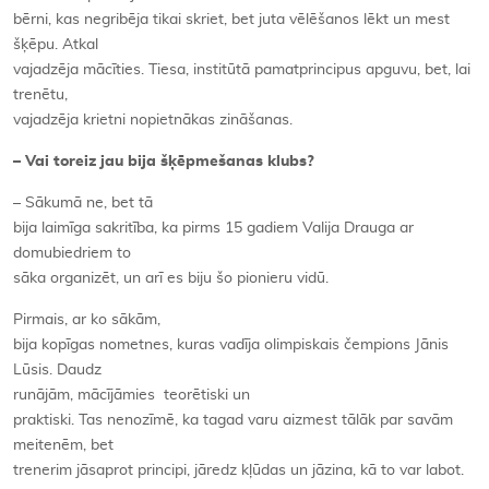
bērni, kas negribēja tikai skriet, bet juta vēlēšanos lēkt un mest
šķēpu. Atkal
vajadzēja mācīties. Tiesa, institūtā pamatprincipus apguvu, bet, lai
trenētu,
vajadzēja krietni nopietnākas zināšanas.
– Vai toreiz jau bija šķēpmešanas klubs?
– Sākumā ne, bet tā
bija laimīga sakritība, ka pirms 15 gadiem Valija Drauga ar
domubiedriem to
sāka organizēt, un arī es biju šo pionieru vidū.
Pirmais, ar ko sākām,
bija kopīgas nometnes, kuras vadīja olimpiskais čempions Jānis
Lūsis. Daudz
runājām, mācījāmies teorētiski un
praktiski. Tas nenozīmē, ka tagad varu aizmest tālāk par savām
meitenēm, bet
trenerim jāsaprot principi, jāredz kļūdas un jāzina, kā to var labot.