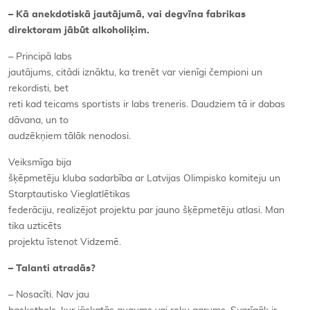
– Kā anekdotiskā jautājumā, vai degvīna fabrikas
direktoram jābūt alkoholiķim.
– Principā labs
jautājums, citādi iznāktu, ka trenēt var vienīgi čempioni un
rekordisti, bet
reti kad teicams sportists ir labs treneris. Daudziem tā ir dabas
dāvana, un to
audzēkņiem tālāk nenodosi.
Veiksmīga bija
šķēpmetēju kluba sadarbība ar Latvijas Olimpisko komiteju un
Starptautisko Vieglatlētikas
federāciju, realizējot projektu par jauno šķēpmetēju atlasi. Man
tika uzticēts
projektu īstenot Vidzemē.
– Talanti atradās?
– Nosacīti. Nav jau