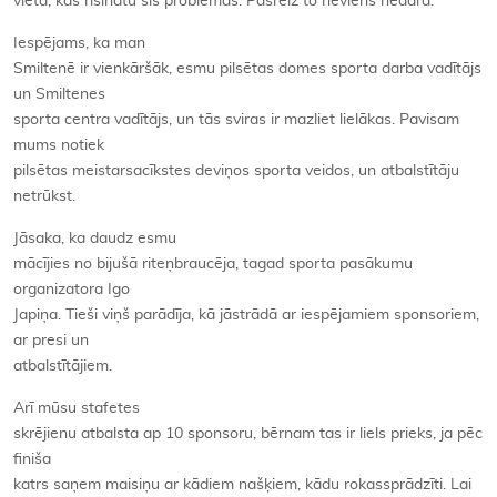
vieta, kas risinātu šīs problēmas. Pašreiz to neviens nedara.
Iespējams, ka man
Smiltenē ir vienkāršāk, esmu pilsētas domes sporta darba vadītājs
un Smiltenes
sporta centra vadītājs, un tās sviras ir mazliet lielākas. Pavisam
mums notiek
pilsētas meistarsacīkstes deviņos sporta veidos, un atbalstītāju
netrūkst.
Jāsaka, ka daudz esmu
mācījies no bijušā riteņbraucēja, tagad sporta pasākumu
organizatora Igo
Japiņa. Tieši viņš parādīja, kā jāstrādā ar iespējamiem sponsoriem,
ar presi un
atbalstītājiem.
Arī mūsu stafetes
skrējienu atbalsta ap 10 sponsoru, bērnam tas ir liels prieks, ja pēc
finiša
katrs saņem maisiņu ar kādiem našķiem, kādu rokassprādzīti. Lai