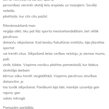
personības vienmēr atstāj lielu iespaidu uz mazajiem. Sevišķi
nelielās
pilsētiņās, kur cits citu pazīst.
Riteņbraukšanā man
negāja slikti, tiku pat līdz sporta meistarkandidātam, bet vēlāk
pievērsos
distanču slēpošanai. Kad beidzu fizkultūras institūtu, bija jāizvēlas
sportot
vai trenēt citus. Slēpošanā lielas cerības neloloju, jo ziemas mums,
paši
zināt, kādas. Vispirms nonācu pilsētas pamatskolā, kur blakus
skolotāja darbam
bērnus sāku trenēt vieglatlētikā. Vispirms pievērsos izturības
distancēm, jo
tas tuvāk slēpošanai. Panākumi bija labi, manējie uzvarēja gan
rajona, gan
valsts mērogā.
Pamazām parādījās