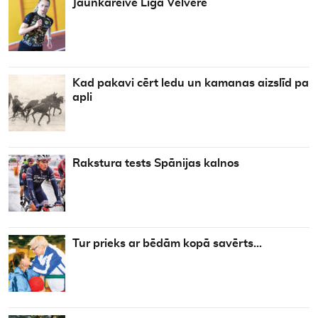
Jaunkareive Līga Velvere
Kad pakavi cērt ledu un kamanas aizslīd pa
apli
Rakstura tests Spānijas kalnos
Tur prieks ar bēdām kopā savērts…