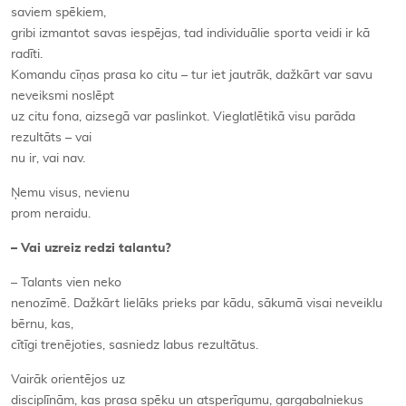
saviem spēkiem,
gribi izmantot savas iespējas, tad individuālie sporta veidi ir kā
radīti.
Komandu cīņas prasa ko citu – tur iet jautrāk, dažkārt var savu
neveiksmi noslēpt
uz citu fona, aizsegā var paslinkot. Vieglatlētikā visu parāda
rezultāts – vai
nu ir, vai nav.
Ņemu visus, nevienu
prom neraidu.
– Vai uzreiz redzi talantu?
– Talants vien neko
nenozīmē. Dažkārt lielāks prieks par kādu, sākumā visai neveiklu
bērnu, kas,
cītīgi trenējoties, sasniedz labus rezultātus.
Vairāk orientējos uz
disciplīnām, kas prasa spēku un atsperīgumu, gargabalniekus