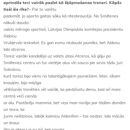
aprindās tevi vairāk pazīst kā šķēpmešanas treneri. Kāpēc
tieši šis rīks?
– Par to varētu
padomāt, jo sporta gaitas sāku kā riteņbraucējs. No Smiltenes
nākuši daudzi
valsts mēroga sportisti, Latvijas Olimpiskās komitejas prezidentu
Aldonu
Vrubļevski ieskaitot. Es gan esmu nedaudz jaunāks, bet Aldonu
labi atceros.
Toreiz vairāki kandidēja uz valsts izlasi.Atceros, kā gāju pa
Smiltenes centru un tur vietējie alus vīri sauca pie sevis tādu Juri
Sokolovu,
kurš toreiz bija viens no talantīgākajiem jauniešiem. Man, sīkam
knauķim, bija milzīga
vēlēšanās trenēties vēl vairāk, lai piedzīvotu dienu, kad arī mani
centrā veči cienās
ar alu. Pastāstīju mammai, bet viņa man norāja par tādām domām
un teica, lai
Jurim nelīdzinos, labāk kaimiņu Aldonītim – tas nedzer, labi mācās
un brauc
ātri ar riteni.Lai nu kā, bet sporta