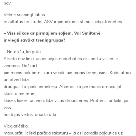
nav.
Vēlme sasniegt labus
rezultātus un studēt ASV ir pietiekams stimuls cītīgi trenēties.
– Viss sākas ar pirmajiem soļiem. Vai Smiltenē
ir viegli savākt treniņgrupas?
– Neteikšu, ka grūti.
Pilsēta nav liela, un iespējas nodarboties ar sportu visiem ir
zināmas. Dažkārt
pie manis nāk bērni, kuru vecāki pie manis trenējušies. Kāds atnāk
un atved līdzi
draugus. Tā īpaši nemeklēju. Atceros, ka pie manis atnāca ļoti
skaista meitene,
klases līdere, un viņai līdzi visas draudzenes. Protams, ar laiku jau
viss
nostājas vietās, daudzi atkrīt.
Vieglatlētika,
manuprāt, lieliski parāda raksturu – ja esi paradis paļauties uz