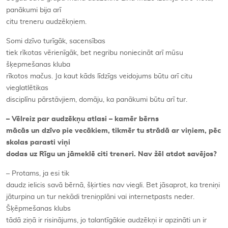
panākumi bija arī
citu treneru audzēkņiem.
Somi dzīvo turīgāk, sacensības
tiek rīkotas vērienīgāk, bet negribu noniecināt arī mūsu
šķepmešanas kluba
rīkotos mačus. Ja kaut kāds līdzīgs veidojums būtu arī citu
vieglatlētikas
disciplīnu pārstāvjiem, domāju, ka panākumi būtu arī tur.
– Vēlreiz par audzēkņu atlasi – kamēr bērns
mācās un dzīvo pie vecākiem, tikmēr tu strādā ar viņiem, pēc
skolas parasti viņi
dodas uz Rīgu un jāmeklē citi treneri. Nav žēl atdot savējos?
– Protams, ja esi tik
daudz ielicis savā bērnā, šķirties nav viegli. Bet jāsaprot, ka treniņi
jāturpina un tur nekādi treniņplāni vai internetpasts neder.
Šķēpmešanas klubs
tādā ziņā ir risinājums, jo talantīgākie audzēkņi ir apzināti un ir