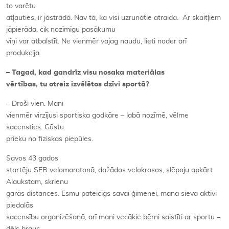
to varētu
atļauties, ir jāstrādā. Nav tā, ka visi uzrunātie atraida. Ar skaitļiem
jāpierāda, cik nozīmīgu pasākumu
viņi var atbalstīt. Ne vienmēr vajag naudu, lieti noder arī
produkcija.
– Tagad, kad gandrīz visu nosaka materiālas
vērtības, tu otreiz izvēlētos dzīvi sportā?
– Droši vien. Mani
vienmēr virzījusi sportiska godkāre – labā nozīmē, vēlme
sacensties. Gūstu
prieku no fiziskas piepūles.
Savos 43 gados
startēju SEB velomaratonā, dažādos velokrosos, slēpoju apkārt
Alaukstam, skrienu
garās distances. Esmu pateicīgs savai ģimenei, mana sieva aktīvi
piedalās
sacensību organizēšanā, arī mani vecākie bērni saistīti ar sportu –