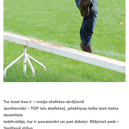
Tur kaut kas ir – maija stafetes skrējienā
(smilteniski – TOP ielu stafetes), pilsētiņas ielās iziet katrs
desmitais
iedzīvotājs, tur ir pensionāri un pat zīdaiņi. Rēķiniet paši –
Smiltenē dzīvo