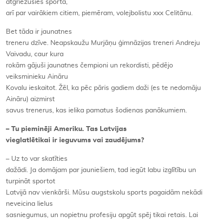
atgriezusies sportā,
arī par vairākiem citiem, piemēram, volejbolistu xxx Celitānu.
Bet tāda ir jaunatnes
treneru dzīve. Neapskaužu Murjāņu ģimnāzijas treneri Andreju
Vaivadu, caur kura
rokām gājuši jaunatnes čempioni un rekordisti, pēdējo
veiksminieku Aināru
Kovalu ieskaitot. Žēl, ka pēc pāris gadiem daži (es te nedomāju
Aināru) aizmirst
savus trenerus, kas ielika pamatus šodienas panākumiem.
– Tu pieminēji Ameriku. Tas Latvijas
vieglatlētikai ir ieguvums vai zaudējums?
– Uz to var skatīties
dažādi. Ja domājam par jauniešiem, tad iegūt labu izglītību un
turpināt sportot
Latvijā nav vienkārši. Mūsu augstskolu sports pagaidām nekādi
neveicina lielus
sasniegumus, un nopietnu profesiju apgūt spēj tikai retais. Lai